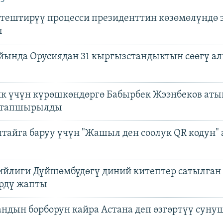
тештирүү процесси президенттин көзөмөлүндө 
ы
айында Орусиядан 31 кыргызстандыктын сөөгү а
к үчүн күрөшкөндөргө Бабырбек Жээнбеков ат
 тапшырылды
тайга баруу үчүн "Жашыл ден соолук QR кодун"
ийлиги Дүйшөмбүдөгү диний китептер сатылган
рдү жапты
андын борборун кайра Астана деп өзгөртүү суну