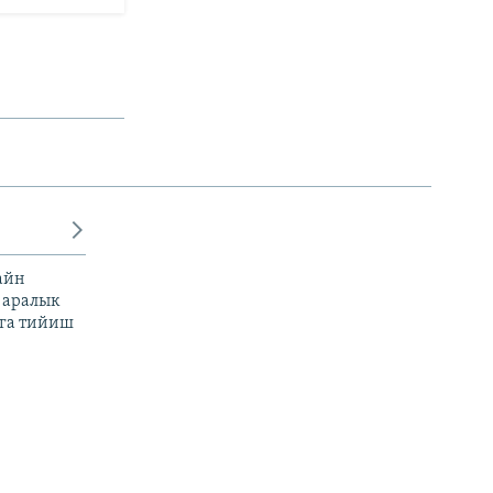
айн
 аралык
га тийиш