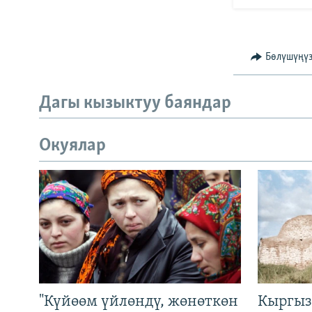
Бөлүшүңү
Дагы кызыктуу баяндар
Окуялар
"Күйөөм үйлөндү, жөнөткөн
Кыргыз