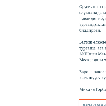
Орусиянын пр
өлүкканада к
президент бу
тургандыктан
билдирген.
Батыш өлкөлө
турганы, ага
АКШнын Мамл
Москвадагы э
Европа өлкө
катышуусу кү
Михаил Горба
ДАГЫ КАРАҢЫ