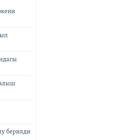
экени
лып
ындагы
 алыш
шу берилди