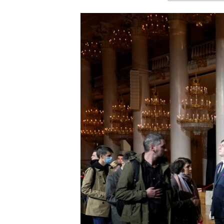
ЭЖЕ-СИҢДИЛЕР
АЗАТТЫК+
ЫҢГАЙСЫЗ СУРООЛОР