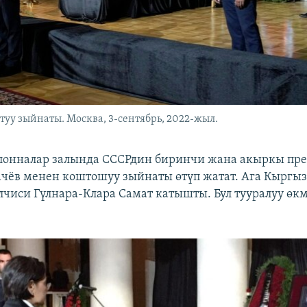
уу зыйнаты. Москва, 3-сентябрь, 2022-жыл.
лонналар залында СССРдин биринчи жана акыркы пр
чёв менен коштошуу зыйнаты өтүп жатат. Ага Кыргы
лчиси Гүлнара-Клара Самат катышты. Бул тууралуу өк