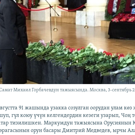
Самат Михаил Горбачевдун тажыясында. Москва, 3-сентябрь 
августта 91 жашында узакка созулган оорудан улам көз
уп, гүл коюу үчүн келгендердин кезеги узарып, Чоң 
атар тизилишкен. Маркумдун тажыясына Орусиянын К
рагасынын орун басары Дмитрий Медведев, ырчы Ал