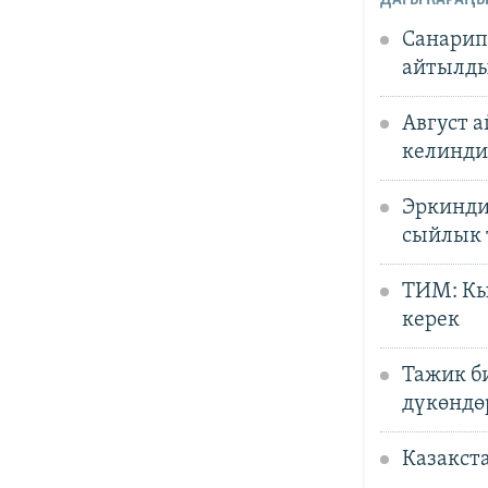
Санарип
айтылд
Август 
келинди
Эркинди
сыйлык
ТИМ: Кы
керек
Тажик б
дүкөндө
Казакст