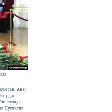
2022
 жумган. Аны
театрдан
оопсуздук
ла Пугачева