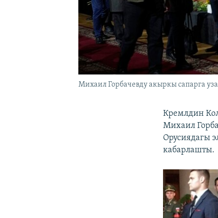
Михаил Горбачевду акыркы сапарга узат
Кремлдин Ко
Михаил Горба
Орусиядагы э
кабарлашты.