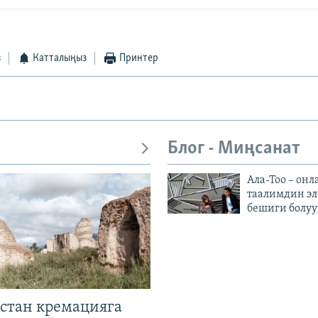
з
Катталыңыз
Принтер
Блог - Миңсанат
Ала-Тоо – онл
таалимдин эл
бешиги болуу
стан кремацияга