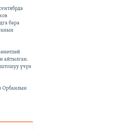
сентябрда
ков
дга бара
рганын
жөнөтпөй
н айтылган.
оштошуу үчүн
р Орбанлын