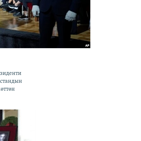
езиденти
зстандын
мөттөн