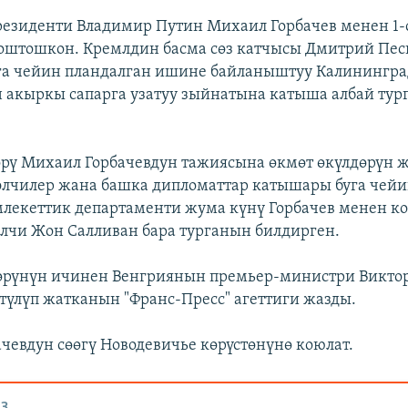
езиденти Владимир Путин Михаил Горбачев менен 1-
оштошкон. Кремлдин басма сөз катчысы Дмитрий Пес
га чейин пландалган ишине байланыштуу Калинингра
 акыркы сапарга узатуу зыйнатына катыша албай ту
рү Михаил Горбачевдун тажиясына өкмөт өкүлдөрүн 
 элчилер жана башка дипломаттар катышары буга чейи
екеттик департаменти жума күнү Горбачев менен к
лчи Жон Салливан бара турганын билдирген.
лөрүнүн ичинен Венгриянын премьер-министри Викто
түлүп жатканын "Франс-Пресс" агеттиги жазды.
чевдун сөөгү Новодевичье көрүстөнүнө коюлат.
З