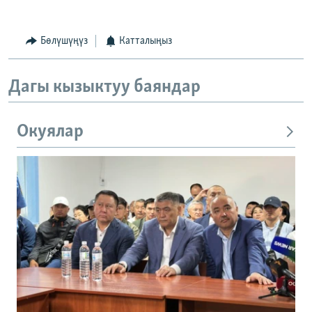
Бөлүшүңүз
Катталыңыз
Дагы кызыктуу баяндар
Окуялар