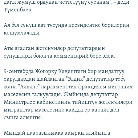
дагы жумуш ордунан четтетүүнү суранам", - деди
Түмөнбаев.
Ал бул сунуш кат түрүндө президентке берилерин
кошумчалады.
Аты аталган жетекчилер депутаттардын
сунуштары боюнча комментарий бере элек.
9-сентябрда Жогорку Кеңештеги бир мандаттуу
округдардан шайланган "Элдик" депутаттар тобу
жана "Альянс" парламенттик фракциясы миграция
маселесин талкуулады. Жыйында депутаттар
Министрлер кабинетинин тийиштүү жетекчилери
мигранттар маселесине кайдыгер карайт деп
сынга алышты.
Мындай нааразылыкка акыркы жыйынга