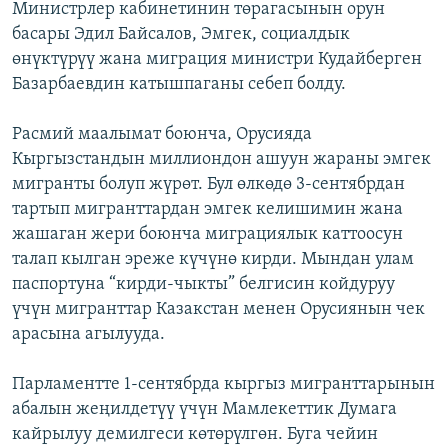
Министрлер кабинетинин төрагасынын орун
басары Эдил Байсалов, Эмгек, социалдык
өнүктүрүү жана миграция министри Кудайберген
Базарбаевдин катышпаганы себеп болду.
Расмий маалымат боюнча, Орусияда
Кыргызстандын миллиондон ашуун жараны эмгек
мигранты болуп жүрөт. Бул өлкөдө 3-сентябрдан
тартып мигранттардан эмгек келишимин жана
жашаган жери боюнча миграциялык каттоосун
талап кылган эреже күчүнө кирди. Мындан улам
паспортуна “кирди-чыкты” белгисин койдуруу
үчүн мигранттар Казакстан менен Орусиянын чек
арасына агылууда.
Парламентте 1-сентябрда кыргыз мигранттарынын
абалын жеңилдетүү үчүн Мамлекеттик Думага
кайрылуу демилгеси көтөрүлгөн. Буга чейин