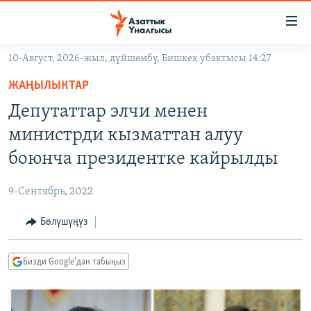
Линктер
Мазмунга
өтүңүз
10-Август, 2026-жыл, дүйшөмбү, Бишкек убактысы 14:27
Навигацияга
ЖАҢЫЛЫКТАР
өтүңүз
ЖАҢЫЛЫКТАР
КЫРГЫЗСТАН
Издөөгө
Депутаттар элчи менен
салыңыз
ДҮЙНӨ
КЫРГЫЗСТАН
министрди кызматтан алуу
УКРАИНА
САЯСАТ
ДҮЙНӨ
боюнча президентке кайрылды
АТАЙЫН ИЛИКТӨӨ
ЭКОНОМИКА
БОРБОР АЗИЯ
9-Сентябрь, 2022
ТВ ПРОГРАММАЛАР
МАДАНИЯТ
Бөлүшүңүз
ПОДКАСТ
БҮГҮН АЗАТТЫКТА
ӨЗГӨЧӨ ПИКИР
ЭКСПЕРТТЕР ТАЛДАЙТ
Бизди Google'дан табыңыз
БИЗ ЖАНА ДҮЙНӨ
Русский
ДАНИСТЕ