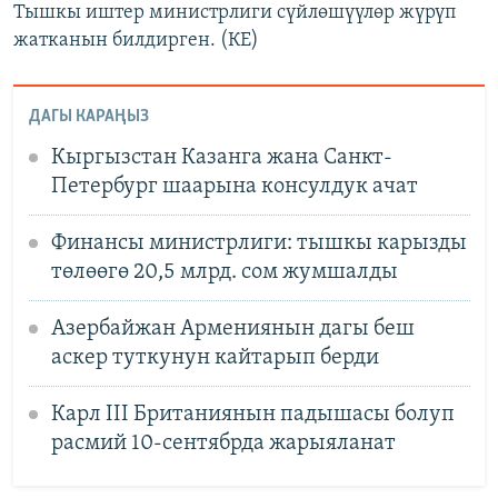
Тышкы иштер министрлиги сүйлөшүүлөр жүрүп
жатканын билдирген. (КЕ)
ДАГЫ КАРАҢЫЗ
Кыргызстан Казанга жана Санкт-
Петербург шаарына консулдук ачат
Финансы министрлиги: тышкы карызды
төлөөгө 20,5 млрд. сом жумшалды
Азербайжан Армениянын дагы беш
аскер туткунун кайтарып берди
Карл III Британиянын падышасы болуп
расмий 10-сентябрда жарыяланат