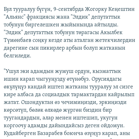
Бул тууралуу бүгүн, 9-сентябрда Жогорку Кеңештин
"Альянс" фракциясы жана "Элдик" депутаттык
тобунун биргелешкен жыйынында айтылды.
"Элдик" депутаттык тобунун төрагасы Акылбек
Түмөнбаев соңку кезде аты аталган жетекчилердин
дарегине сын пикирлер арбын болуп жатканын
белгиледи.
"Ушул эки адамдын жумуш ордун, кызматтык
ишин карап чыгууңузду өтүнөбүз. Орусиядагы
өкүлүңүз кандай иштеп жатканы тууралуу эл сизге
кире албаса да социалдык тармактардан кайрылып
жатат. Ошондуктан өз чечимиңизди, эркиңизди
көрсөтүп, бөлөк өлкөдө жүргөн биздин бир
туугандардын, алар менен иштешип, укугун
коргоочу адамды дайындайсыз деген ойдомун.
Кудайберген Базарабев боюнча өзүңүз карап, аны