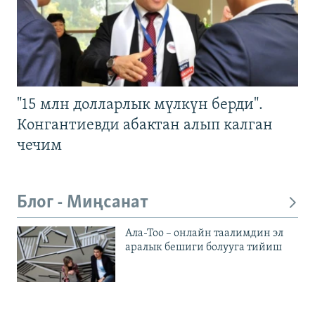
"15 млн долларлык мүлкүн берди".
Конгантиевди абактан алып калган
чечим
Блог - Миңсанат
Ала-Тоо – онлайн таалимдин эл
аралык бешиги болууга тийиш