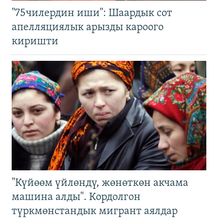
"75чилердин иши": Шаардык сот
апелляциялык арызды кароого
киришти
"Күйөөм үйлөндү, жөнөткөн акчама
машина алды". Кордолгон
түркмөнстандык мигрант аялдар