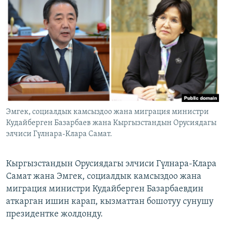
ОНЛАЙН ШЕРИНЕ
ЭЖЕ-СИҢДИЛЕР
АЗАТТЫК+
ЫҢГАЙСЫЗ СУРООЛОР
ЭЕ/АРнун бардык сайттары
Эмгек, социалдык камсыздоо жана миграция министри
Кудайберген Базарбаев жана Кыргызстандын Орусиядагы
элчиси Гүлнара-Клара Самат.
Кыргызстандын Орусиядагы элчиси Гүлнара-Клара
Самат жана Эмгек, социалдык камсыздоо жана
миграция министри Кудайберген Базарбаевдин
аткарган ишин карап, кызматтан бошотуу сунушу
президентке жолдонду.