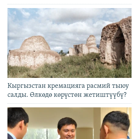
Кыргызстан кремацияга расмий тыюу
салды. Өлкөдө көрүстөн жетиштүүбү?