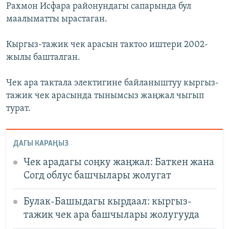
Рахмон Исфара районундагы сапарында бул
маалыматты ырастаган.
Кыргыз-тажик чек арасын тактоо иштери 2002-
жылы башталган.
Чек ара тактала электигине байланыштуу кыргыз-
тажик чек арасында тынымсыз жаңжал чыгып
турат.
ДАГЫ КАРАҢЫЗ
Чек арадагы соңку жаңжал: Баткен жана
Согд облус башчылары жолугат
Булак-Башыдагы кырдаал: кыргыз-
тажик чек ара башчылары жолугууда