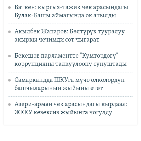
Баткен: кыргыз-тажик чек арасындагы
Булак-Башы аймагында ок атылды
Акылбек Жапаров: Бөлтүрүк тууралуу
акыркы чечимди сот чыгарат
Бекешов парламентте "Кумтөрдөгү"
коррупцияны талкуулоону сунуштады
Самаркандда ШКУга мүчө өлкөлөрдүн
башчыларынын жыйыны өтөт
Азери-армян чек арасындагы кырдаал:
ЖККУ кезексиз жыйынга чогулду