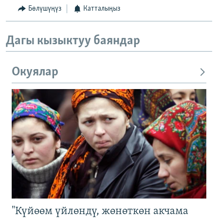
Бөлүшүңүз
Катталыңыз
Дагы кызыктуу баяндар
Окуялар
"Күйөөм үйлөндү, жөнөткөн акчама