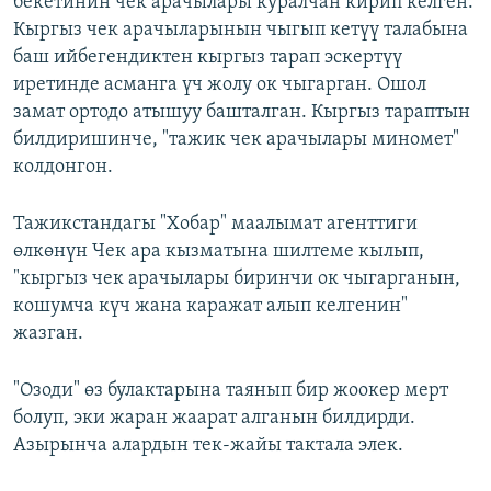
бекетинин чек арачылары куралчан кирип келген.
Кыргыз чек арачыларынын чыгып кетүү талабына
баш ийбегендиктен кыргыз тарап эскертүү
иретинде асманга үч жолу ок чыгарган. Ошол
замат ортодо атышуу башталган. Кыргыз тараптын
билдиришинче, "тажик чек арачылары миномет"
колдонгон.
Тажикстандагы "Хобар" маалымат агенттиги
өлкөнүн Чек ара кызматына шилтеме кылып,
"кыргыз чек арачылары биринчи ок чыгарганын,
кошумча күч жана каражат алып келгенин"
жазган.
"Озоди" өз булактарына таянып бир жоокер мерт
болуп, эки жаран жаарат алганын билдирди.
Азырынча алардын тек-жайы тактала элек.