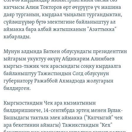
Өзгөчө кырдаалдар министрлигинин басма сөз
катчысы Алим Токторов өрт өчүрүүгө үч машина
даяр турганын, кырдаал чыңалып тургандыктан,
сүйлөшүүлөр бүтө электигине байланыштуу ал
аймакка бара албай жатышканын "Азаттыкка"
кабарлады.
Мунун алдында Баткен облусундагы президенттин
ыйгарым укуктуу өкүлү Абдикарим Алимбаев
кыргыз-тажик чек арасындагы соңку кырдаалга
байланыштуу Тажистандын Согд облусунун
губернатору Ражаббой Ахмадзода жолугарын
билдирген.
Кыргызстандын Чек ара кызматынын
билдиришинче, 14-сентябрда эртең менен Булак-
Башыдагы тактала элек аймакка ("Капчыгай" чек
ара бекетинин аймагы) Тажикстандын "Кех"