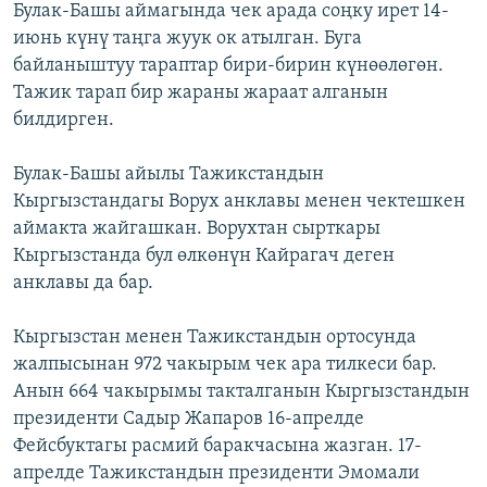
Булак-Башы аймагында чек арада соңку ирет 14-
июнь күнү таңга жуук ок атылган. Буга
байланыштуу тараптар бири-бирин күнөөлөгөн.
Тажик тарап бир жараны жараат алганын
билдирген.
Булак-Башы айылы Тажикстандын
Кыргызстандагы Ворух анклавы менен чектешкен
аймакта жайгашкан. Ворухтан сырткары
Кыргызстанда бул өлкөнүн Кайрагач деген
анклавы да бар.
Кыргызстан менен Тажикстандын ортосунда
жалпысынан 972 чакырым чек ара тилкеси бар.
Анын 664 чакырымы такталганын Кыргызстандын
президенти Садыр Жапаров 16-апрелде
Фейсбуктагы расмий баракчасына жазган. 17-
апрелде Тажикстандын президенти Эмомали