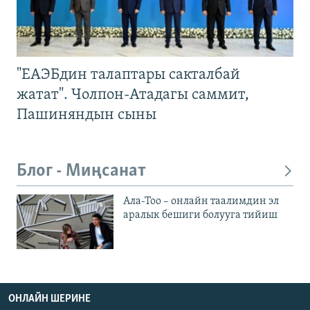
"ЕАЭБдин талаптары сакталбай
жатат". Чолпон-Атадагы саммит,
Пашиняндын сыны
Блог - Миңсанат
Ала-Тоо – онлайн таалимдин эл
аралык бешиги болууга тийиш
ОНЛАЙН ШЕРИНЕ