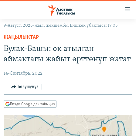
Линктер
Мазмунга
өтүңүз
9-Август, 2026-жыл, жекшемби, Бишкек убактысы 17:05
Навигацияга
ЖАҢЫЛЫКТАР
өтүңүз
ЖАҢЫЛЫКТАР
КЫРГЫЗСТАН
Издөөгө
Булак-Башы: ок атылган
салыңыз
ДҮЙНӨ
КЫРГЫЗСТАН
аймактагы жайыт өрттөнүп жатат
УКРАИНА
САЯСАТ
ДҮЙНӨ
14-Сентябрь, 2022
АТАЙЫН ИЛИКТӨӨ
ЭКОНОМИКА
БОРБОР АЗИЯ
ТВ ПРОГРАММАЛАР
Бөлүшүңүз
МАДАНИЯТ
ПОДКАСТ
БҮГҮН АЗАТТЫКТА
Бизди Google'дан табыңыз
ӨЗГӨЧӨ ПИКИР
ЭКСПЕРТТЕР ТАЛДАЙТ
БИЗ ЖАНА ДҮЙНӨ
Русский
ДАНИСТЕ