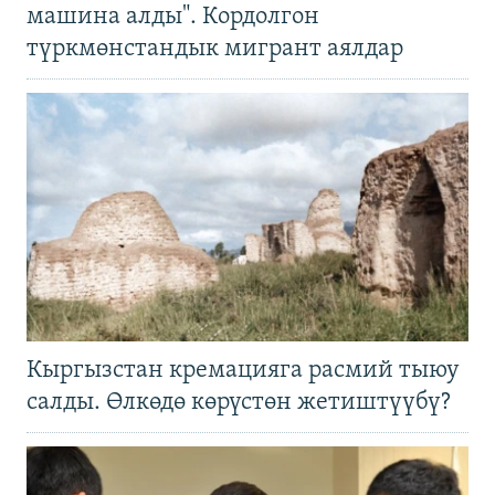
машина алды". Кордолгон
түркмөнстандык мигрант аялдар
Кыргызстан кремацияга расмий тыюу
салды. Өлкөдө көрүстөн жетиштүүбү?