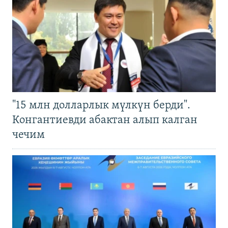
"15 млн долларлык мүлкүн берди".
Конгантиевди абактан алып калган
чечим