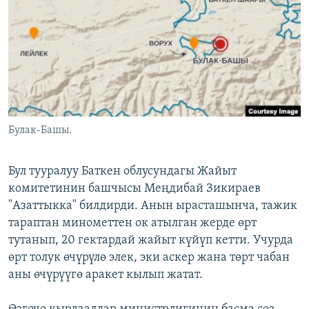
ОНЛАЙН ШЕРИНЕ
ЭЖЕ-СИҢДИЛЕР
АЗАТТЫК+
ЫҢГАЙСЫЗ СУРООЛОР
ЭЕ/АРнун бардык сайттары
Булак-Башы.
Бул тууралуу Баткен облусундагы Жайыт
комитетинин башчысы Меңдибай Зикираев
"Азаттыкка" билдирди. Анын ырасташынча, тажик
тараптан минометтен ок атылган жерде өрт
тутанып, 20 гектардай жайыт күйүп кетти. Учурда
өрт толук өчүрүлө элек, эки аскер жана төрт чабан
аны өчүрүүгө аракет кылып жатат.