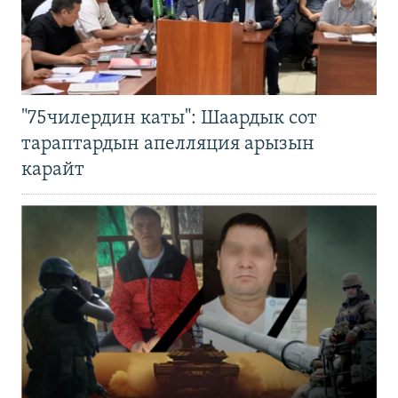
"75чилердин каты": Шаардык сот
тараптардын апелляция арызын
карайт