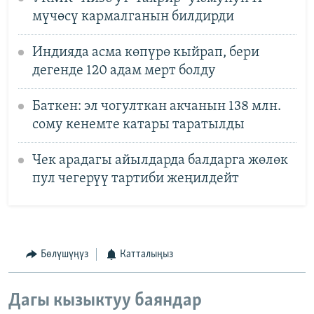
мүчөсү кармалганын билдирди
Индияда асма көпүрө кыйрап, бери
дегенде 120 адам мерт болду
Баткен: эл чогулткан акчанын 138 млн.
сому кенемте катары таратылды
Чек арадагы айылдарда балдарга жөлөк
пул чегерүү тартиби жеңилдейт
Бөлүшүңүз
Катталыңыз
Дагы кызыктуу баяндар