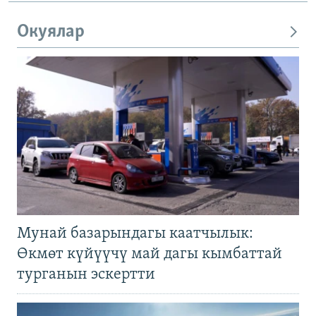
Окуялар
Мунай базарындагы каатчылык:
Өкмөт күйүүчү май дагы кымбаттай
турганын эскертти