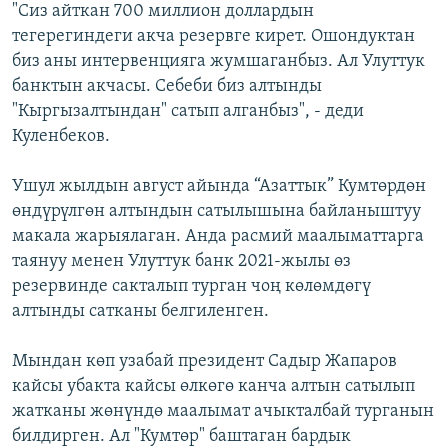
"Сиз айткан 700 миллион доллардын
тегерегиндеги акча резервге кирет. Ошондуктан
биз аны интервенцияга жумшаганбыз. Ал Улуттук
банктын акчасы. Себеби биз алтынды
"Кыргызалтындан" сатып алганбыз", - деди
Куленбеков.
Ушул жылдын август айында “Азаттык” Кумтөрдөн
өндүрүлгөн алтындын сатылышына байланыштуу
макала жарыялаган. Анда расмий маалыматтарга
таянуу менен Улуттук банк 2021-жылы өз
резервинде сакталып турган чоң көлөмдөгү
алтынды сатканы белгиленген.
Мындан көп узабай президент Садыр Жапаров
кайсы убакта кайсы өлкөгө канча алтын сатылып
жатканы жөнүндө маалымат ачыкталбай турганын
билдирген. Ал "Кумтөр" баштаган бардык