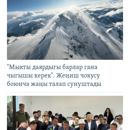
"Мыкты даярдыгы барлар гана
чыгышы керек". Жеңиш чокусу
боюнча жаңы талап сунуштады