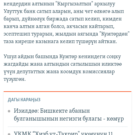
кендердин алтынын "Кыргызалтын" аркылуу
Улуттук банк сатып аларын, аны чет өлкөгө алып
барып, дүйнөлүк биржада сатып келип, кимден
канча алтын алган болсо, акчасын кайтарып,
эсептешип турарын, жылдын аягында "Кумтөрдөн"
таза киреше казынага келип түшөрүн айткан.
Ушул айдын башында Кумтөр кениндеги соңку
жагдайды жана алтындын сатылышын иликтөө
үчүн депутаттык жана коомдук комиссиялар
түзүлгөн.
ДАГЫ КАРАҢЫЗ
Изилдөө: Бишкекте абанын
булганышынын негизги булагы - көмүр
УКМК “Хизб ут-Тахрир" уюмунун 11