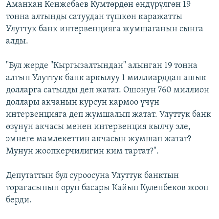
Аманкан Кенжебаев Кумтөрдөн өндүрүлгөн 19
тонна алтынды сатуудан түшкөн каражатты
Улуттук банк интервенцияга жумшаганын сынга
алды.
"Бул жерде "Кыргызалтындан" алынган 19 тонна
алтын Улуттук банк аркылуу 1 миллиарддан ашык
долларга сатылды деп жатат. Ошонун 760 миллион
доллары акчанын курсун кармоо үчүн
интервенцияга деп жумшалып жатат. Улуттук банк
өзүнүн акчасы менен интервенция кылчу эле,
эмнеге мамлекеттин акчасын жумшап жатат?
Мунун жоопкерчилигин ким тартат?".
Депутаттын бул суроосуна Улуттук банктын
төрагасынын орун басары Кайып Куленбеков жооп
берди.