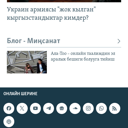
Украин армиясы "жок кылган"
кыргызстандыктар кимдер?
Блог - Миңсанат
Ала-Тоо – онлайн таалимдин эл
аралык бешиги болууга тийиш
ОНЛАЙН ШЕРИНЕ