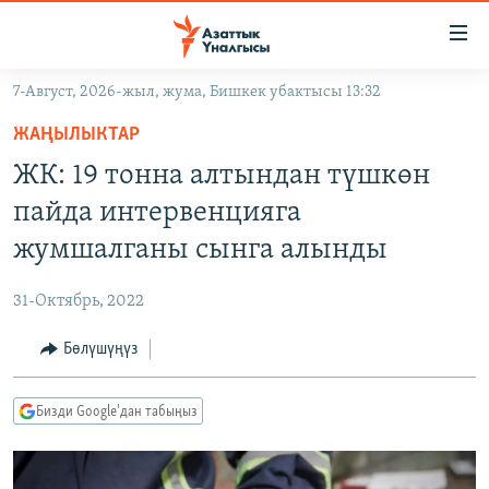
Линктер
Мазмунга
өтүңүз
7-Август, 2026-жыл, жума, Бишкек убактысы 13:32
Навигацияга
ЖАҢЫЛЫКТАР
өтүңүз
ЖАҢЫЛЫКТАР
КЫРГЫЗСТАН
Издөөгө
ЖК: 19 тонна алтындан түшкөн
салыңыз
ДҮЙНӨ
КЫРГЫЗСТАН
пайда интервенцияга
УКРАИНА
САЯСАТ
ДҮЙНӨ
жумшалганы сынга алынды
АТАЙЫН ИЛИКТӨӨ
ЭКОНОМИКА
БОРБОР АЗИЯ
31-Октябрь, 2022
ТВ ПРОГРАММАЛАР
МАДАНИЯТ
Бөлүшүңүз
ПОДКАСТ
БҮГҮН АЗАТТЫКТА
ӨЗГӨЧӨ ПИКИР
ЭКСПЕРТТЕР ТАЛДАЙТ
Бизди Google'дан табыңыз
БИЗ ЖАНА ДҮЙНӨ
Русский
ДАНИСТЕ