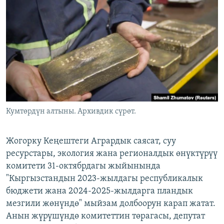
ОНЛАЙН ШЕРИНЕ
ЭЖЕ-СИҢДИЛЕР
АЗАТТЫК+
ЫҢГАЙСЫЗ СУРООЛОР
ЭЕ/АРнун бардык сайттары
Кумтөрдүн алтыны. Архивдик сүрөт.
Жогорку Кеңештеги Агрардык саясат, суу
ресурстары, экология жана регионалдык өнүктүрүү
комитети 31-октябрдагы жыйынында
"Кыргызстандын 2023-жылдагы республикалык
бюджети жана 2024-2025-жылдарга пландык
мезгили жөнүндө" мыйзам долбоорун карап жатат.
Анын жүрүшүндө комитеттин төрагасы, депутат