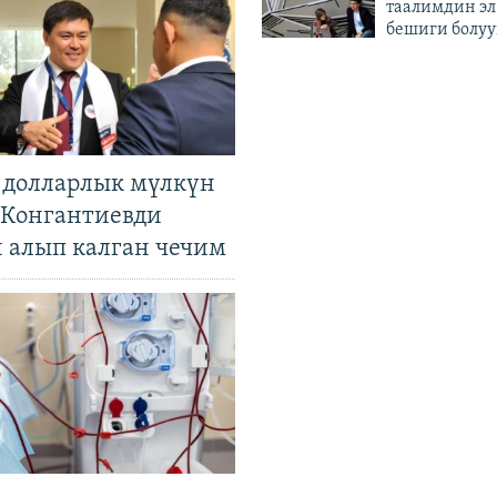
таалимдин эл
бешиги болуу
н долларлык мүлкүн
. Конгантиевди
н алып калган чечим