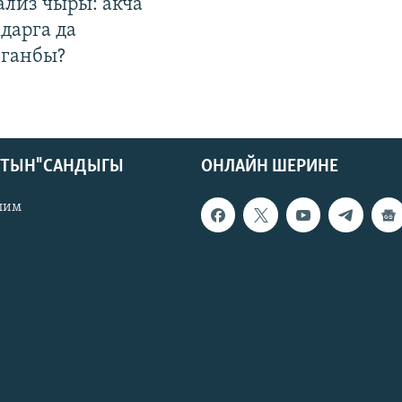
ализ чыры: акча
дарга да
лганбы?
КТЫН" САНДЫГЫ
ОНЛАЙН ШЕРИНЕ
лим