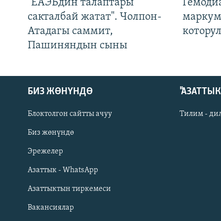
"ЕАЭБдин талаптары
Гемоди
сакталбай жатат". Чолпон-
маркум
Атадагы саммит,
котору
Пашиняндын сыны
БИЗ ЖӨНҮНДӨ
"АЗАТТЫ
Блоктолгон сайтты ачуу
Тилим - ди
Биз жөнүндө
Русский
Эрежелер
Азаттык - WhatsApp
ОНЛАЙН ШЕРИНЕ
Азаттыктын тиркемеси
Вакансиялар