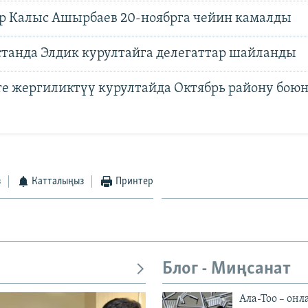
р Калыс Ашырбаев 20-ноябрга чейин камалды
танда Элдик курултайга делегаттар шайланды
е жергиликтүү курултайда Октябрь району бою
з
Катталыңыз
Принтер
Блог - Миңсанат
Ала-Тоо – онл