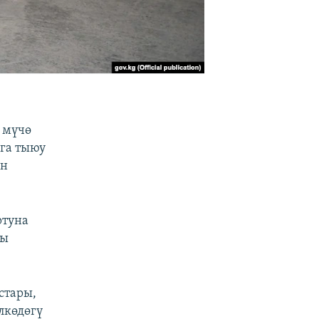
 мүчө
га тыюу
ин
ртуна
ны
стары,
лкөдөгү