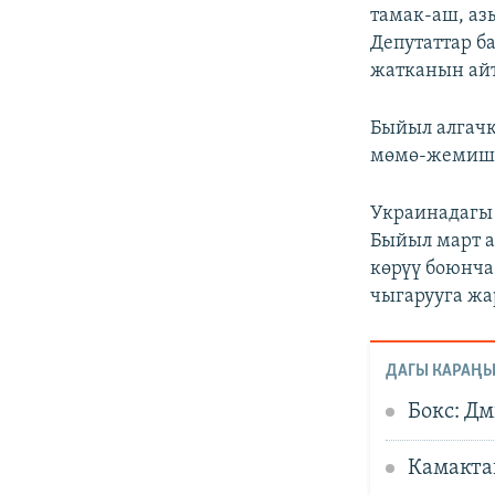
тамак-аш, аз
Депутаттар б
жатканын ай
Быйыл алгачк
мөмө-жемиш 2
Украинадагы 
Быйыл март 
көрүү боюнча
чыгарууга жа
ДАГЫ КАРАҢЫ
Бокс: Д
Камакта