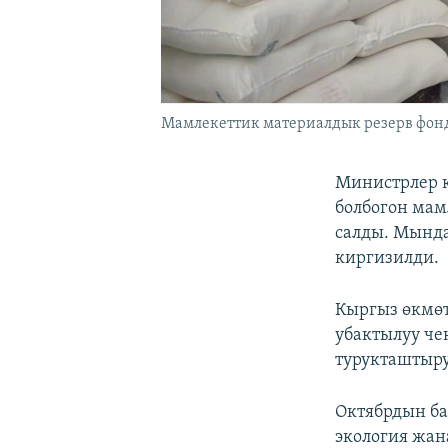
Мамлекеттик материалдык резерв фонд
Министрлер 
болбогон мам
салды. Мында
киргизилди.
Кыргыз өкмөт
убактылуу че
турукташтыру
Октябрдын ба
экология жа