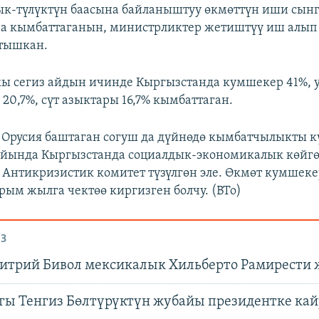
ык-түлүктүн баасына байланыштуу өкмөттүн иши сынг
аа кымбаттаганын, министрликтер жетиштүү иш алып
тышкан.
ы сегиз айдын ичинде Кыргызстанда кумшекер 41%, у
0,7%, сүт азыктары 16,7% кымбаттаган.
Орусия баштаган согуш да дүйнөдө кымбатчылыкты кү
айында Кыргызстанда социалдык-экономикалык көйгө
 Антикризистик комитет түзүлгөн эле. Өкмөт кумшек
рым жылга чектөө киргизген болчу. (BTo)
З
митрий Бивол мексикалык Хильберто Рамирести
гы Тенгиз Бөлтүрүктүн жубайы президентке ка