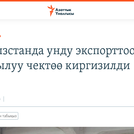
Р
зстанда унду экспортто
ылуу чектөө киргизилди
з
ан табыңыз