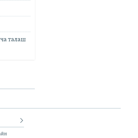
нча талаш
айн