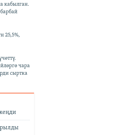
а кабылган.
 барбай
н 25,5%,
чөттү.
йлөргө чара
ерди сыртка
 жеңди
йрылды