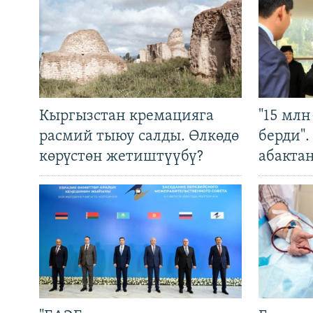
Кыргызстан кремацияга
"15 мл
расмий тыюу салды. Өлкөдө
берди"
көрүстөн жетиштүүбү?
абакта