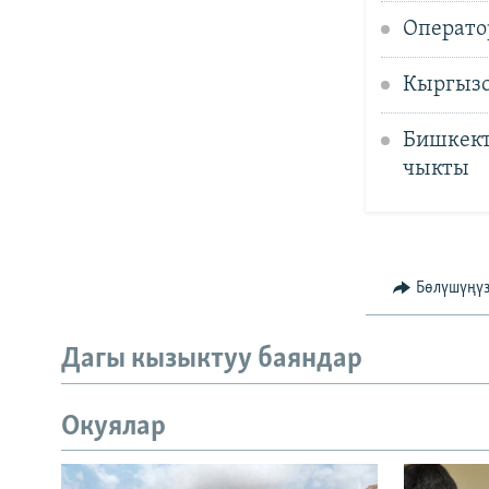
Операто
Кыргызс
Бишкект
чыкты
Бөлүшүңү
Дагы кызыктуу баяндар
Окуялар