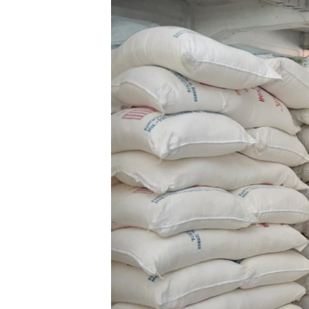
ЭЖЕ-СИҢДИЛЕР
АЗАТТЫК+
ЫҢГАЙСЫЗ СУРООЛОР