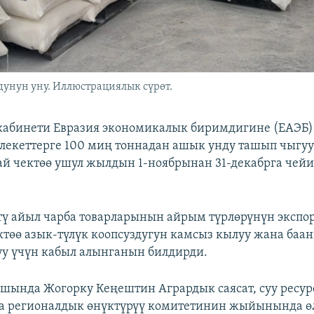
унун уну. Иллюстрациялык сүрөт.
кабинети Евразия экономикалык биримдигине (ЕАЭБ)
лекеттерге 100 миң тоннадан ашык унду ташып чыгуу
й чектөө ушул жылдын 1-ноябрынан 31-декабрга чей
ү айыл чарба товарларынын айрым түрлөрүнүн экспо
ктөө азык-түлүк коопсуздугун камсыз кылуу жана баа
у үчүн кабыл алынганын билдирди.
шында Жогорку Кеңештин Агрардык саясат, суу ресур
на регионалдык өнүктүрүү комитетинин жыйынында ө