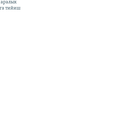
 аралык
га тийиш