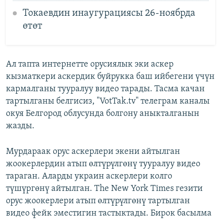
Токаевдин инаугурациясы 26-ноябрда
өтөт
Ал тапта интернетте орусиялык эки аскер
кызматкери аскердик буйрукка баш ийбегени үчүн
кармалганы тууралуу видео тарады. Тасма качан
тартылганы белгисиз, "VotTak.tv" телеграм каналы
окуя Белгород облусунда болгону аныкталганын
жазды.
Мурдараак орус аскерлери экени айтылган
жоокерлердин атып өлтүрүлгөнү тууралуу видео
тараган. Аларды украин аскерлери колго
түшүргөнү айтылган. The New York Times гезити
орус жоокерлери атып өлтүрүлгөнү тартылган
видео фейк эместигин тастыктады. Бирок басылма