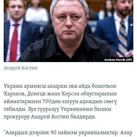
ОНЛАЙН ШЕРИНЕ
ЭЖЕ-СИҢДИЛЕР
АЗАТТЫК+
ЫҢГАЙСЫЗ СУРООЛОР
ЭЕ/АРнун бардык сайттары
Андрей Костин
Украин армиясы акыркы эки айда бошоткон
Харьков, Донецк жана Херсон облустарынын
аймактарынан 700дөн ашуун адамдын сөөгү
табылды. Бул тууралуу Украинанын башкы
прокурору Андрей Костин билдирди.
"Алардын дээрлик 90 пайызы украиналыктар. Алар