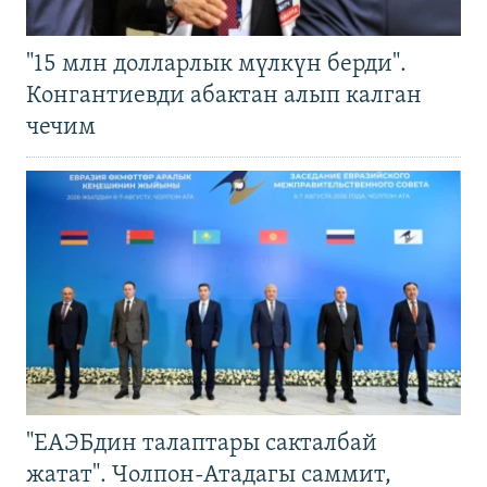
"15 млн долларлык мүлкүн берди".
Конгантиевди абактан алып калган
чечим
"ЕАЭБдин талаптары сакталбай
жатат". Чолпон-Атадагы саммит,