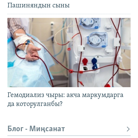
Пашиняндын сыны
Гемодиализ чыры: акча маркумдарга
да которулганбы?
Блог - Миңсанат