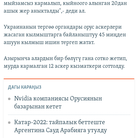
мыйзамсыз кармалып, кыйноого алынган 20дан
ашык жер аныкталды",- деди ал.
Украинанын тергөө органдары орус аскерлери
жасаган кылмыштарга байланыштуу 45 миңден
ашуун кылмыш ишин тергеп жатат.
Азырынча алардын бир бөлүгү гана сотко жетип,
мурда кармалган 12 аскер кызматкери соттолду.
ДАГЫ КАРАҢЫЗ
Nvidia компаниясы Орусиянын
базарынан кетет
Катар-2022: тайпалык беттеште
Аргентина Сауд Арабияга утулду