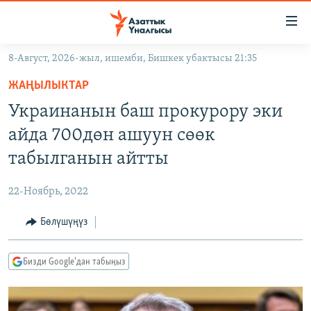
Линктер
Мазмунга
өтүңүз
8-Август, 2026-жыл, ишемби, Бишкек убактысы 21:35
Навигацияга
ЖАҢЫЛЫКТАР
өтүңүз
ЖАҢЫЛЫКТАР
КЫРГЫЗСТАН
Издөөгө
Украинанын баш прокурору эки
салыңыз
ДҮЙНӨ
КЫРГЫЗСТАН
айда 700дөн ашуун сөөк
УКРАИНА
САЯСАТ
ДҮЙНӨ
табылганын айтты
АТАЙЫН ИЛИКТӨӨ
ЭКОНОМИКА
БОРБОР АЗИЯ
22-Ноябрь, 2022
ТВ ПРОГРАММАЛАР
МАДАНИЯТ
Бөлүшүңүз
ПОДКАСТ
БҮГҮН АЗАТТЫКТА
ӨЗГӨЧӨ ПИКИР
ЭКСПЕРТТЕР ТАЛДАЙТ
Бизди Google'дан табыңыз
БИЗ ЖАНА ДҮЙНӨ
Русский
ДАНИСТЕ