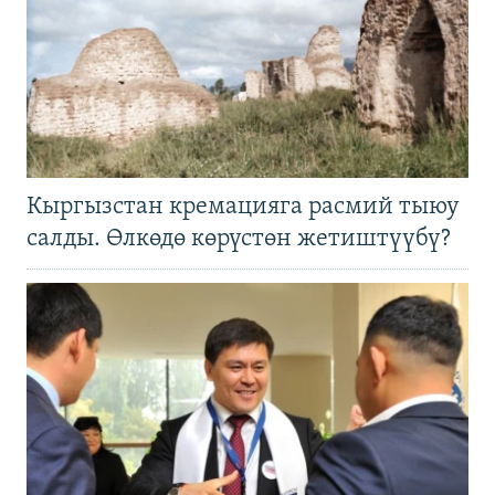
Кыргызстан кремацияга расмий тыюу
салды. Өлкөдө көрүстөн жетиштүүбү?