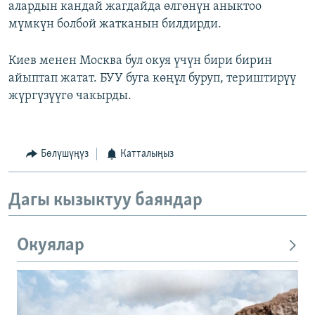
алардын кандай жагдайда өлгөнүн аныктоо
мүмкүн болбой жатканын билдирди.
Киев менен Москва бул окуя үчүн бири бирин
айыптап жатат. БУУ буга көңүл буруп, териштирүү
жүргүзүүгө чакырды.
Бөлүшүңүз
Катталыңыз
Дагы кызыктуу баяндар
Окуялар