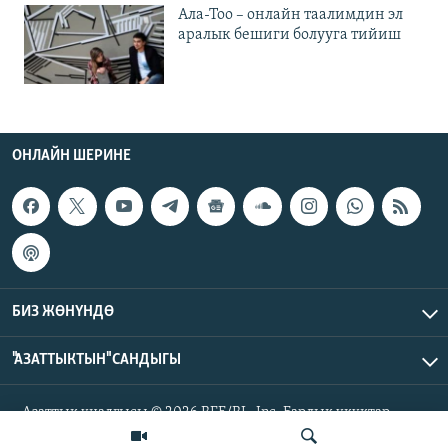
Ала-Тоо – онлайн таалимдин эл
аралык бешиги болууга тийиш
ОНЛАЙН ШЕРИНЕ
БИЗ ЖӨНҮНДӨ
"АЗАТТЫКТЫН" САНДЫГЫ
Азаттык үналгысы © 2026 RFE/RL, Inc. Бардык укуктар
корголгон.