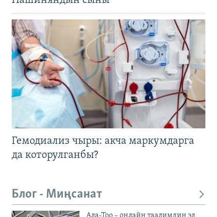
Пашиняндын сыны
Гемодиализ чыры: акча маркумдарга
да которулганбы?
Блог - Миңсанат
Ала-Тоо – онлайн таалимдин эл