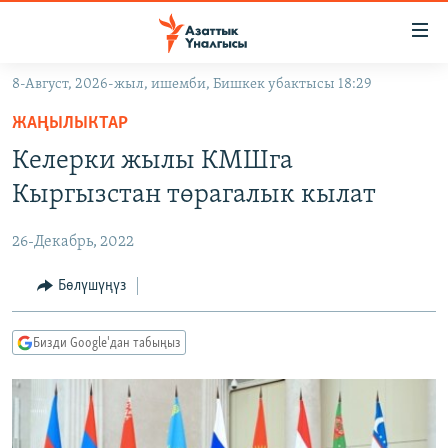
Линктер
Мазмунга
өтүңүз
8-Август, 2026-жыл, ишемби, Бишкек убактысы 18:29
Навигацияга
ЖАҢЫЛЫКТАР
өтүңүз
ЖАҢЫЛЫКТАР
КЫРГЫЗСТАН
Издөөгө
Келерки жылы КМШга
салыңыз
ДҮЙНӨ
КЫРГЫЗСТАН
Кыргызстан төрагалык кылат
УКРАИНА
САЯСАТ
ДҮЙНӨ
26-Декабрь, 2022
АТАЙЫН ИЛИКТӨӨ
ЭКОНОМИКА
БОРБОР АЗИЯ
ТВ ПРОГРАММАЛАР
Бөлүшүңүз
МАДАНИЯТ
ПОДКАСТ
БҮГҮН АЗАТТЫКТА
Бизди Google'дан табыңыз
ӨЗГӨЧӨ ПИКИР
ЭКСПЕРТТЕР ТАЛДАЙТ
БИЗ ЖАНА ДҮЙНӨ
Русский
ДАНИСТЕ