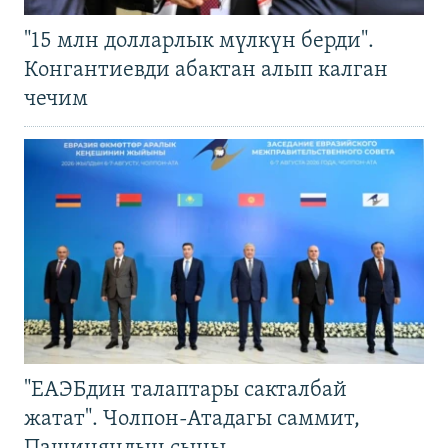
"15 млн долларлык мүлкүн берди".
Конгантиевди абактан алып калган
чечим
"ЕАЭБдин талаптары сакталбай
жатат". Чолпон-Атадагы саммит,