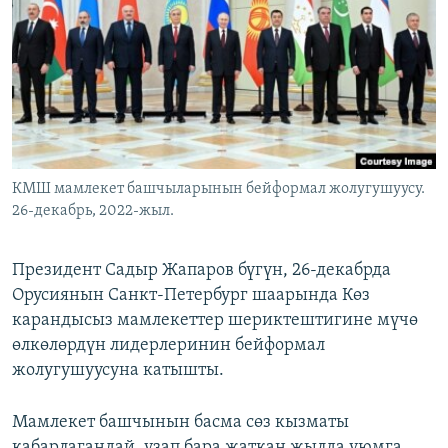
ОНЛАЙН ШЕРИНЕ
ЭЖЕ-СИҢДИЛЕР
АЗАТТЫК+
ЫҢГАЙСЫЗ СУРООЛОР
ЭЕ/АРнун бардык сайттары
КМШ мамлекет башчыларынын бейформал жолугушуусу.
26-декабрь, 2022-жыл.
Президент Садыр Жапаров бүгүн, 26-декабрда
Орусиянын Санкт-Петербург шаарында Көз
карандысыз мамлекеттер шериктештигине мүчө
өлкөлөрдүн лидерлеринин бейформал
жолугушуусуна катышты.
Мамлекет башчынын басма сөз кызматы
кабарлагандай, узап бара жаткан жылда уюмга