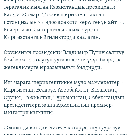
төрагалык кылган Казакстандын президенти
Касым-Жомарт Токаев шериктештиктин
потенциалын чыңдоо аракети көрүлгөнүн айтты.
Келерки жылы төрагалык кыла турган
Кыргызстанга ийгиликтерди каалаган.
Орусиянын президенти Владимир Путин салттуу
бейформал жолугушууга келгени үчүн баардык
жетекчилерге ыраазычылык билдирди.
Иш-чарага шериктештикке мүчө мамлекеттер -
Кыргызстан, Беларус, Азербайжан, Казакстан,
Орусия, Тажикстан, Түркмөнстан, Өзбекстандын
президенттери жана Армениянын премьер-
министри катышты.
Жыйында кандай маселе көтөрүлгөнү тууралуу