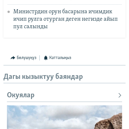
Министрдин орун басарына ичимдик
ичип рулга отурган деген негизде айып
пул салынды
Бөлүшүңүз
Катталыңыз
Дагы кызыктуу баяндар
Окуялар