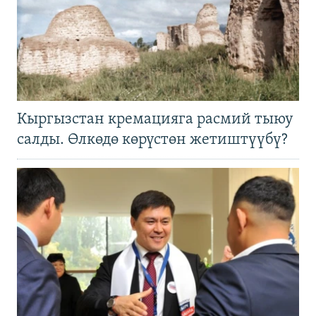
Кыргызстан кремацияга расмий тыюу
салды. Өлкөдө көрүстөн жетиштүүбү?