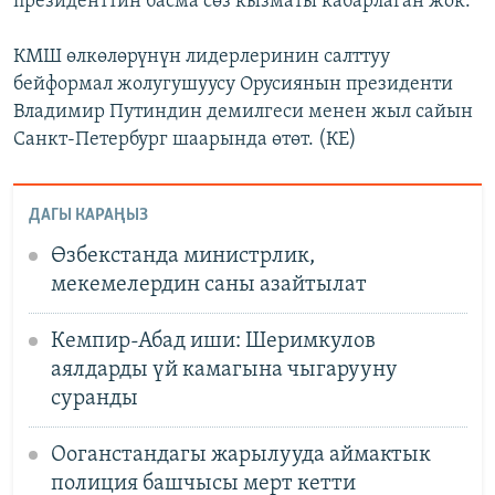
президенттин басма сөз кызматы кабарлаган жок.
КМШ өлкөлөрүнүн лидерлеринин салттуу
бейформал жолугушуусу Орусиянын президенти
Владимир Путиндин демилгеси менен жыл сайын
Санкт-Петербург шаарында өтөт. (КЕ)
ДАГЫ КАРАҢЫЗ
Өзбекстанда министрлик,
мекемелердин саны азайтылат
Кемпир-Абад иши: Шеримкулов
аялдарды үй камагына чыгарууну
суранды
Ооганстандагы жарылууда аймактык
полиция башчысы мерт кетти