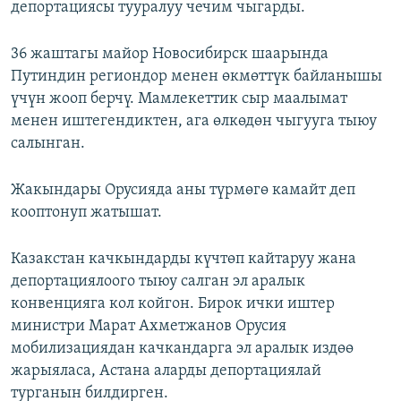
депортациясы тууралуу чечим чыгарды.
36 жаштагы майор Новосибирск шаарында
Путиндин региондор менен өкмөттүк байланышы
үчүн жооп берчү. Мамлекеттик сыр маалымат
менен иштегендиктен, ага өлкөдөн чыгууга тыюу
салынган.
Жакындары Орусияда аны түрмөгө камайт деп
кооптонуп жатышат.
Казакстан качкындарды күчтөп кайтаруу жана
депортациялоого тыюу салган эл аралык
конвенцияга кол койгон. Бирок ички иштер
министри Марат Ахметжанов Орусия
мобилизациядан качкандарга эл аралык издөө
жарыяласа, Астана аларды депортациялай
турганын билдирген.