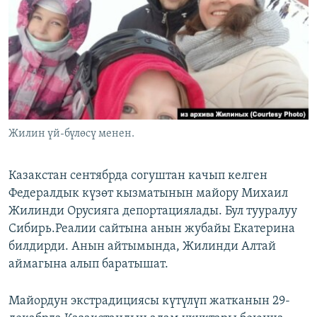
ОНЛАЙН ШЕРИНЕ
ЭЖЕ-СИҢДИЛЕР
АЗАТТЫК+
ЫҢГАЙСЫЗ СУРООЛОР
ЭЕ/АРнун бардык сайттары
Жилин үй-бүлөсү менен.
Казакстан сентябрда согуштан качып келген
Федералдык күзөт кызматынын майору Михаил
Жилинди Орусияга депортациялады. Бул тууралуу
Сибирь.Реалии сайтына анын жубайы Екатерина
билдирди. Анын айтымында, Жилинди Алтай
аймагына алып баратышат.
Майордун экстрадициясы күтүлүп жатканын 29-