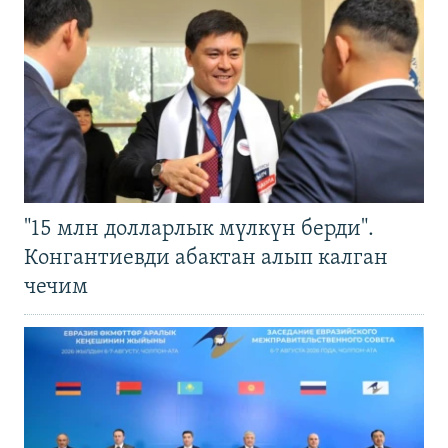
"15 млн долларлык мүлкүн берди".
Конгантиевди абактан алып калган
чечим