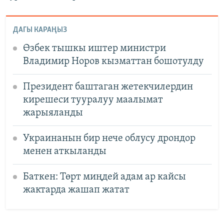
ДАГЫ КАРАҢЫЗ
Өзбек тышкы иштер министри
Владимир Норов кызматтан бошотулду
Президент баштаган жетекчилердин
кирешеси тууралуу маалымат
жарыяланды
Украинанын бир нече облусу дрондор
менен аткыланды
Баткен: Төрт миңдей адам ар кайсы
жактарда жашап жатат