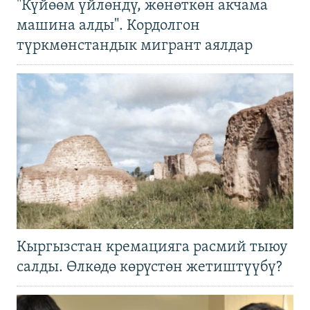
"Күйөөм үйлөндү, жөнөткөн акчама
машина алды". Кордолгон
түркмөнстандык мигрант аялдар
Кыргызстан кремацияга расмий тыюу
салды. Өлкөдө көрүстөн жетиштүүбү?