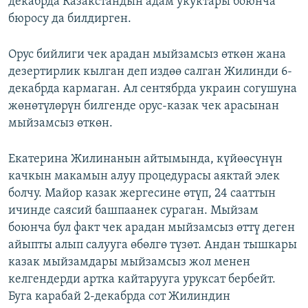
декабрда Казакстандын адам укуктары боюнча
бюросу да билдирген.
Орус бийлиги чек арадан мыйзамсыз өткөн жана
дезертирлик кылган деп издөө салган Жилинди 6-
декабрда кармаган. Ал сентябрда украин согушуна
жөнөтүлөрүн билгенде орус-казак чек арасынан
мыйзамсыз өткөн.
Екатерина Жилинанын айтымында, күйөөсүнүн
качкын макамын алуу процедурасы аяктай элек
болчу. Майор казак жергесине өтүп, 24 сааттын
ичинде саясий башпаанек сураган. Мыйзам
боюнча бул факт чек арадан мыйзамсыз өттү деген
айыпты алып салууга өбөлгө түзөт. Андан тышкары
казак мыйзамдары мыйзамсыз жол менен
келгендерди артка кайтарууга уруксат бербейт.
Буга карабай 2-декабрда сот Жилиндин