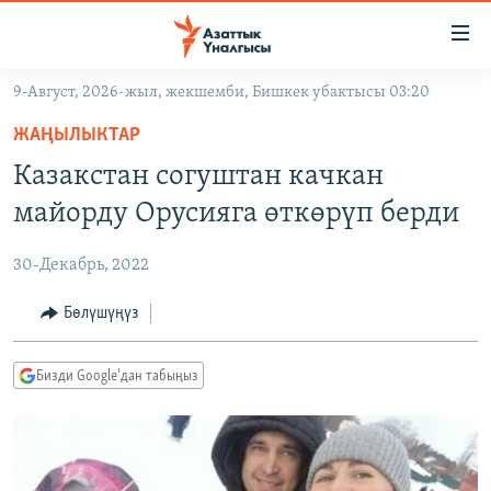
Линктер
Мазмунга
өтүңүз
9-Август, 2026-жыл, жекшемби, Бишкек убактысы 03:20
Навигацияга
ЖАҢЫЛЫКТАР
өтүңүз
ЖАҢЫЛЫКТАР
КЫРГЫЗСТАН
Издөөгө
Казакстан согуштан качкан
салыңыз
ДҮЙНӨ
КЫРГЫЗСТАН
майорду Орусияга өткөрүп берди
УКРАИНА
САЯСАТ
ДҮЙНӨ
30-Декабрь, 2022
АТАЙЫН ИЛИКТӨӨ
ЭКОНОМИКА
БОРБОР АЗИЯ
ТВ ПРОГРАММАЛАР
Бөлүшүңүз
МАДАНИЯТ
ПОДКАСТ
БҮГҮН АЗАТТЫКТА
Бизди Google'дан табыңыз
ӨЗГӨЧӨ ПИКИР
ЭКСПЕРТТЕР ТАЛДАЙТ
БИЗ ЖАНА ДҮЙНӨ
Русский
ДАНИСТЕ