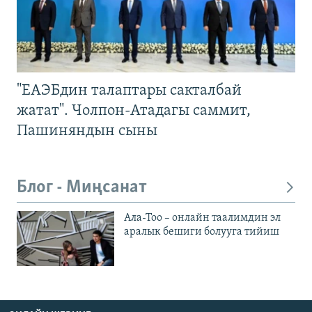
"ЕАЭБдин талаптары сакталбай
жатат". Чолпон-Атадагы саммит,
Пашиняндын сыны
Блог - Миңсанат
Ала-Тоо – онлайн таалимдин эл
аралык бешиги болууга тийиш