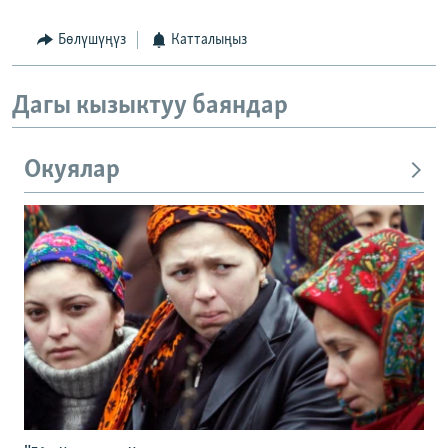
Бөлүшүңүз
Катталыңыз
Дагы кызыктуу баяндар
Окуялар