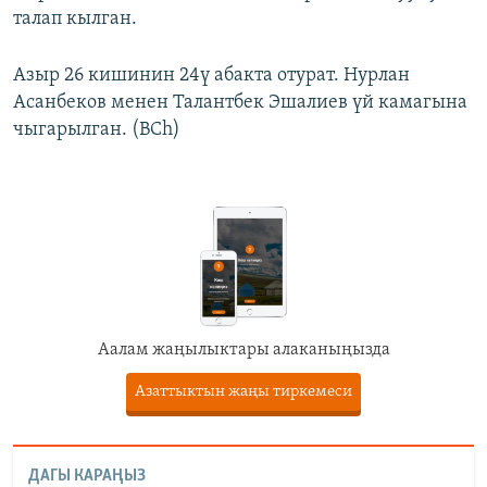
талап кылган.
Азыр 26 кишинин 24ү абакта отурат. Нурлан
Асанбеков менен Талантбек Эшалиев үй камагына
чыгарылган. (BCh)
Аалам жаңылыктары алаканыңызда
Азаттыктын жаңы тиркемеси
ДАГЫ КАРАҢЫЗ