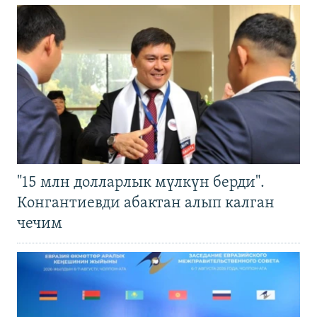
"15 млн долларлык мүлкүн берди".
Конгантиевди абактан алып калган
чечим