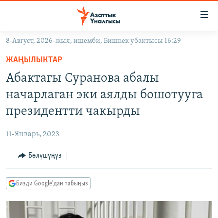
Линктер
Мазмунга
өтүңүз
8-Август, 2026-жыл, ишемби, Бишкек убактысы 16:29
Навигацияга
ЖАҢЫЛЫКТАР
өтүңүз
ЖАҢЫЛЫКТАР
КЫРГЫЗСТАН
Издөөгө
Абактагы Суранова абалы
салыңыз
ДҮЙНӨ
КЫРГЫЗСТАН
начарлаган эки аялды бошотууга
УКРАИНА
САЯСАТ
ДҮЙНӨ
президентти чакырды
АТАЙЫН ИЛИКТӨӨ
ЭКОНОМИКА
БОРБОР АЗИЯ
11-Январь, 2023
ТВ ПРОГРАММАЛАР
МАДАНИЯТ
Бөлүшүңүз
ПОДКАСТ
БҮГҮН АЗАТТЫКТА
ӨЗГӨЧӨ ПИКИР
ЭКСПЕРТТЕР ТАЛДАЙТ
Бизди Google'дан табыңыз
БИЗ ЖАНА ДҮЙНӨ
Русский
ДАНИСТЕ