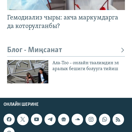
Гемодиализ чыры: акча маркумдарга
да которулганбы?
Блог - Миңсанат
Ала-Тоо – онлайн таалимдин эл
аралык бешиги болууга тийиш
ОНЛАЙН ШЕРИНЕ