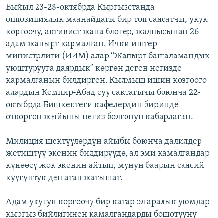
Быйыл 23-28-октябрда Кыргызстанда
оппозициялык маанайдагы бир топ саясатчы, укук
коргоочу, активист жана блогер, жалпысынан 26
адам жапырт кармалган. Ички иштер
министрлиги (ИИМ) алар “Жапырт башаламандык
уюштурууга даярдык” көргөн деген негизде
кармалганын билдирген. Кылмыш ишин козгоого
алардын Кемпир-Абад суу сактагычы боюнча 22-
октябрда Бишкектеги кафелердин биринде
өткөргөн жыйыны негиз болгонун кабарлаган.
Милиция шектүүлөрдүн айыбы боюнча далилдер
жетиштүү экенин билдирүүдө, ал эми камалгандар
күнөөсү жок экенин айтып, мунун баарын саясий
куугунтук деп атап жатышат.
Адам укугун коргоочу бир катар эл аралык уюмдар
кыргыз бийлигинен камалгандарды бошотууну