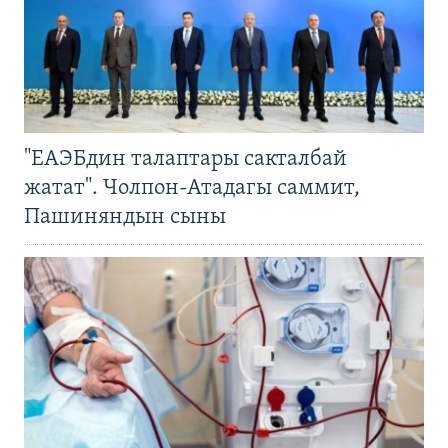
"ЕАЭБдин талаптары сакталбай
жатат". Чолпон-Атадагы саммит,
Пашиняндын сыны