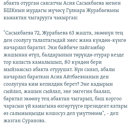
абакта отурган саясатчы Асия Сасыкбаева менен
БШКнын мурдагы мүчөсү Гүлнара Журабаеваны
камактан чыгарууга чакырган:
"Сасыкбаева 72, Журабаева 63 жашта, экөөнүн тең
ден соолугу талаптагыдай эмес жана күндөн-күнгө
начарлап баратат. Эки байбиче пайгамбар
жашынан өтүп, балдарынын төрүндө отурар кезде
тор капаста камалышып, 80 күндөн бери
мыйзамсыз абакта отурушат. Күн санап, абалы
начарлап бараткан Асия Айтбаевнанын ден
соолугуна ким кепилдик берет? Эне кадырын
сыйлап, жашын сыйлап, эне эмгегин баалап,
барктап экөөнү тең абактан чыгарып, баш коргоо
чарасын үй камагына өзгөртүүгө президент катары
өз салымыңызды кошосуз деп үмүттөнөм", - деп
жазган Суранова.