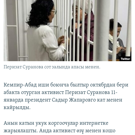
ОНЛАЙН ШЕРИНЕ
ЭЖЕ-СИҢДИЛЕР
АЗАТТЫК+
ЫҢГАЙСЫЗ СУРООЛОР
ЭЕ/АРнун бардык сайттары
Перизат Суранова сот залында апасы менен.
Кемпир-Абад иши боюнча былтыр октябрдан бери
абакта отурган активист Перизат Суранова 11-
январда президент Садыр Жапаровго кат менен
кайрылды.
Анын катын укук коргоочулар интернетке
жарыялашты. Анда активист өзү менен кошо