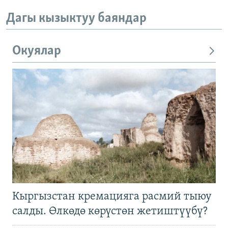
Дагы кызыктуу баяндар
Окуялар
Кыргызстан кремацияга расмий тыюу
салды. Өлкөдө көрүстөн жетиштүүбү?