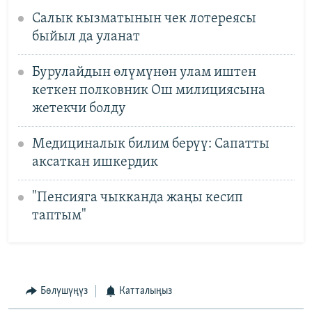
Салык кызматынын чек лотереясы
быйыл да уланат
Бурулайдын өлүмүнөн улам иштен
кеткен полковник Ош милициясына
жетекчи болду
Медициналык билим берүү: Сапатты
аксаткан ишкердик
"Пенсияга чыкканда жаңы кесип
таптым"
Бөлүшүңүз
Катталыңыз