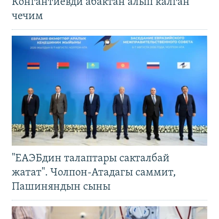
Конгантиевди абактан алып калган
чечим
"ЕАЭБдин талаптары сакталбай
жатат". Чолпон-Атадагы саммит,
Пашиняндын сыны