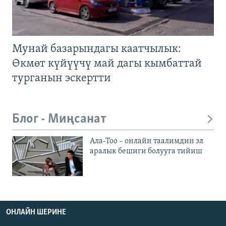
Мунай базарындагы каатчылык:
Өкмөт күйүүчү май дагы кымбаттай
турганын эскертти
Блог - Миңсанат
Ала-Тоо – онлайн таалимдин эл
аралык бешиги болууга тийиш
ОНЛАЙН ШЕРИНЕ