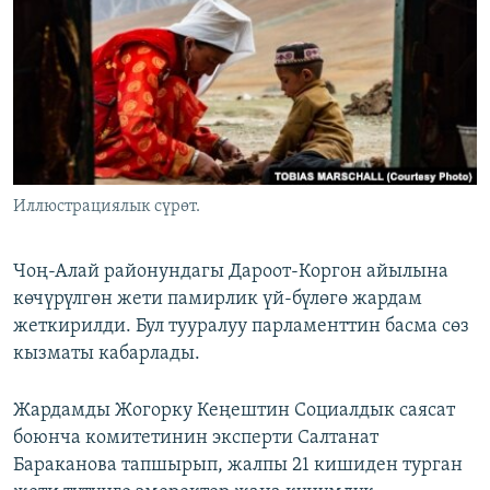
ОНЛАЙН ШЕРИНЕ
ЭЖЕ-СИҢДИЛЕР
АЗАТТЫК+
ЫҢГАЙСЫЗ СУРООЛОР
ЭЕ/АРнун бардык сайттары
Иллюстрациялык сүрөт.
Чоң-Алай районундагы Дароот-Коргон айылына
көчүрүлгөн жети памирлик үй-бүлөгө жардам
жеткирилди. Бул тууралуу парламенттин басма сөз
кызматы кабарлады.
Жардамды Жогорку Кеңештин Социалдык саясат
боюнча комитетинин эксперти Салтанат
Бараканова тапшырып, жалпы 21 кишиден турган