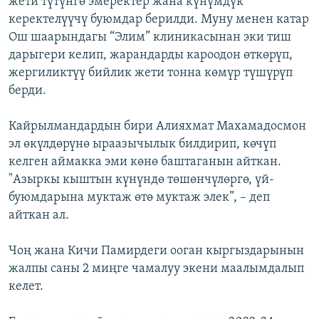
жети түтүнгө эмеректер жана күнүмдүк
керектелүүчү буюмдар берилди. Муну менен катар
Ош шаарындагы “Элим” клиникасынан эки тиш
дарыгери келип, жарандарды кароодон өткөрүп,
жергиликтүү бийлик жети тонна көмүр түшүрүп
берди.
Кайрылмандардын бири Алияхмат Махамадосмон
эл өкүлдөрүнө ыраазычылык билдирип, көчүп
келген аймакка эми көнө баштаганын айткан.
"Азыркы кыштын күнүндө төшөнчүлөргө, үй-
буюмдарына муктаж өтө муктаж элек”, – деп
айткан ал.
Чоң жана Кичи Памирдеги ооган кыргыздарынын
жалпы саны 2 миңге чамалуу экени маалымдалып
келет.