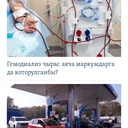
Гемодиализ чыры: акча маркумдарга
да которулганбы?