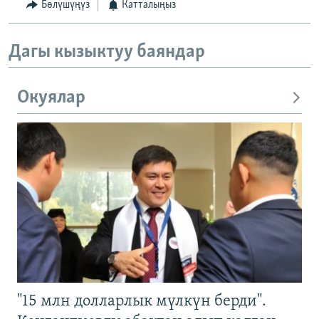
Бөлүшүңүз
Катталыңыз
Дагы кызыктуу баяндар
Окуялар
"15 млн долларлык мүлкүн берди".