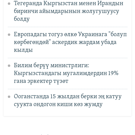
Тегеранда Кыргызстан менен Ирандын
биринчи айымдарынын жолугушуусу
болду
Европадагы тогуз өлкө Украинага "болуп
көрбөгөндөй" аскердик жардам убада
кылды
Билим берүү министрлиги:
Кыргызстандагы мугалимдердин 19%
гана эркектер түзөт
Ооганстанда 15 жылдан берки эң катуу
суукта ондогон киши көз жумду