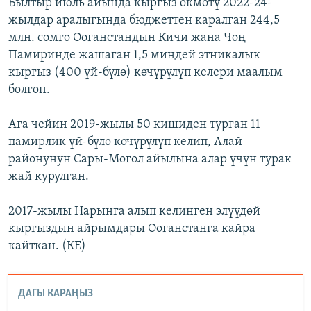
Былтыр июль айында кыргыз өкмөтү 2022-24-
жылдар аралыгында бюджеттен каралган 244,5
млн. сомго Ооганстандын Кичи жана Чоң
Памиринде жашаган 1,5 миңдей этникалык
кыргыз (400 үй-бүлө) көчүрүлүп келери маалым
болгон.
Ага чейин 2019-жылы 50 кишиден турган 11
памирлик үй-бүлө көчүрүлүп келип, Алай
районунун Сары-Могол айылына алар үчүн турак
жай курулган.
2017-жылы Нарынга алып келинген элүүдөй
кыргыздын айрымдары Ооганстанга кайра
кайткан. (КЕ)
ДАГЫ КАРАҢЫЗ