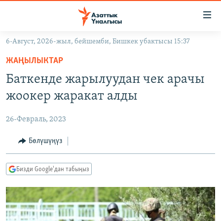
Линктер
Мазмунга
өтүңүз
6-Август, 2026-жыл, бейшемби, Бишкек убактысы 15:37
Навигацияга
ЖАҢЫЛЫКТАР
өтүңүз
ЖАҢЫЛЫКТАР
КЫРГЫЗСТАН
Издөөгө
Баткенде жарылуудан чек арачы
салыңыз
ДҮЙНӨ
КЫРГЫЗСТАН
жоокер жаракат алды
УКРАИНА
САЯСАТ
ДҮЙНӨ
26-Февраль, 2023
АТАЙЫН ИЛИКТӨӨ
ЭКОНОМИКА
БОРБОР АЗИЯ
ТВ ПРОГРАММАЛАР
Бөлүшүңүз
МАДАНИЯТ
ПОДКАСТ
БҮГҮН АЗАТТЫКТА
Бизди Google'дан табыңыз
ӨЗГӨЧӨ ПИКИР
ЭКСПЕРТТЕР ТАЛДАЙТ
БИЗ ЖАНА ДҮЙНӨ
Русский
ДАНИСТЕ