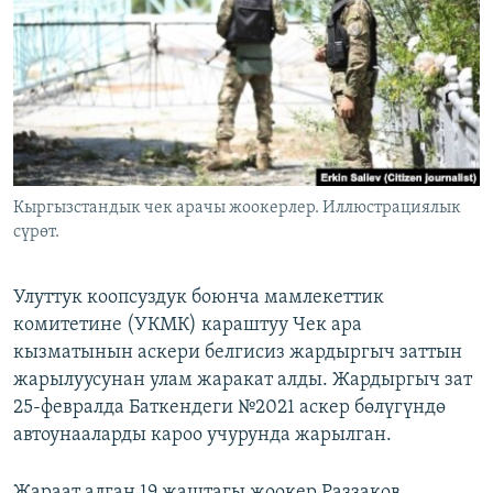
ОНЛАЙН ШЕРИНЕ
ЭЖЕ-СИҢДИЛЕР
АЗАТТЫК+
ЫҢГАЙСЫЗ СУРООЛОР
ЭЕ/АРнун бардык сайттары
Кыргызстандык чек арачы жоокерлер. Иллюстрациялык
сүрөт.
Улуттук коопсуздук боюнча мамлекеттик
комитетине (УКМК) караштуу Чек ара
кызматынын аскери белгисиз жардыргыч заттын
жарылуусунан улам жаракат алды. Жардыргыч зат
25-февралда Баткендеги №2021 аскер бөлүгүндө
автоунааларды кароо учурунда жарылган.
Жараат алган 19 жаштагы жоокер Раззаков