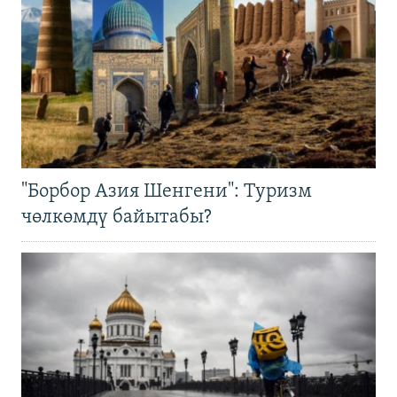
"Борбор Азия Шенгени": Туризм
чөлкөмдү байытабы?