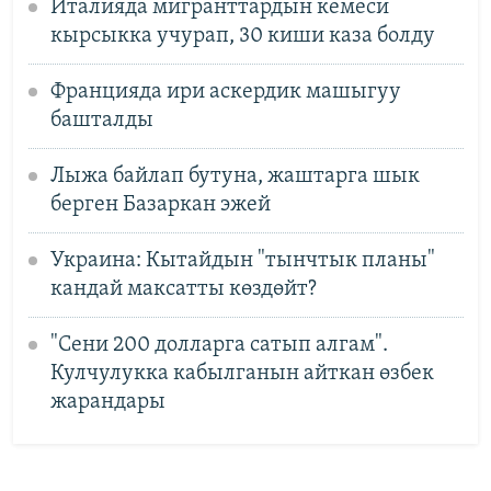
Италияда мигранттардын кемеси
кырсыкка учурап, 30 киши каза болду
Францияда ири аскердик машыгуу
башталды
Лыжа байлап бутуна, жаштарга шык
берген Базаркан эжей
Украина: Кытайдын "тынчтык планы"
кандай максатты көздөйт?
"Сени 200 долларга сатып алгам".
Кулчулукка кабылганын айткан өзбек
жарандары