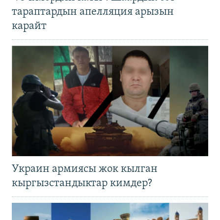
тараптардын апелляция арызын
карайт
Украин армиясы жок кылган
кыргызстандыктар кимдер?