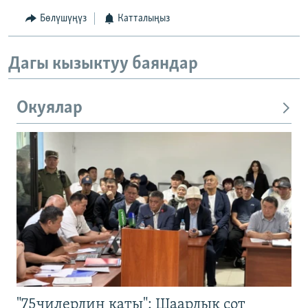
Бөлүшүңүз
Катталыңыз
Дагы кызыктуу баяндар
Окуялар
"75чилердин каты": Шаардык сот