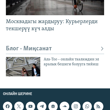
Москвадагы жардыруу: Курьерлерди
текшерүү күч алды
Блог - Миңсанат
Ала-Тоо – онлайн таалимдин эл
аралык бешиги болууга тийиш
ОНЛАЙН ШЕРИНЕ