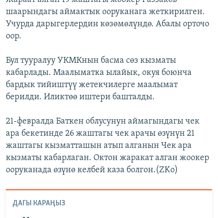
шаарындагы аймактык ооруканага жеткирилген.
Учурда дарыгерлердин көзөмөлүндө. Абалы орточо
оор.
Бул тууралуу УКМКнын басма сөз кызматы
кабарлады. Маалыматка ылайык, окуя боюнча
бардык тийиштүү жетекчилерге маалымат
берилди. Иликтөө иштери башталды.
21-февралда Баткен облусунун аймагындагы чек
ара бекетинде 26 жаштагы чек арачы өзүнүн 21
жаштагы кызматташын атып алганын Чек ара
кызматы кабарлаган. Октон жаракат алган жоокер
ооруканада өзүнө келбей каза болгон.(ZKo)
ДАГЫ КАРАҢЫЗ