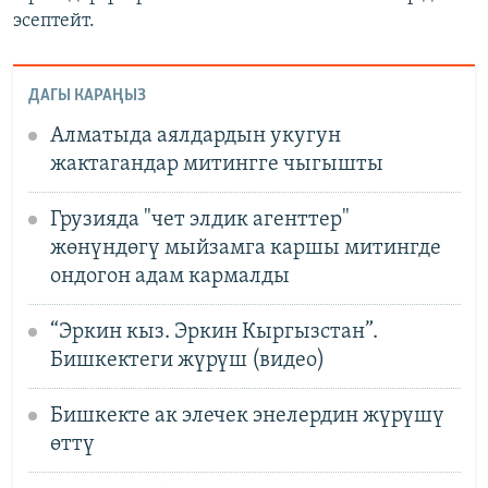
эсептейт.
ДАГЫ КАРАҢЫЗ
Алматыда аялдардын укугун
жактагандар митингге чыгышты
Грузияда "чет элдик агенттер"
жөнүндөгү мыйзамга каршы митингде
ондогон адам кармалды
“Эркин кыз. Эркин Кыргызстан”.
Бишкектеги жүрүш (видео)
Бишкекте ак элечек энелердин жүрүшү
өттү