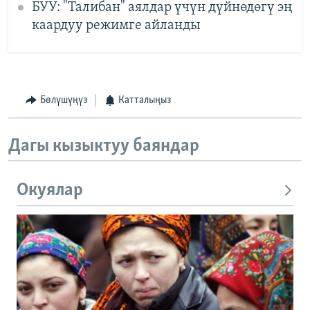
БУУ: "Талибан" аялдар үчүн дүйнөдөгү эң
каардуу режимге айланды
Бөлүшүңүз
Катталыңыз
Дагы кызыктуу баяндар
Окуялар