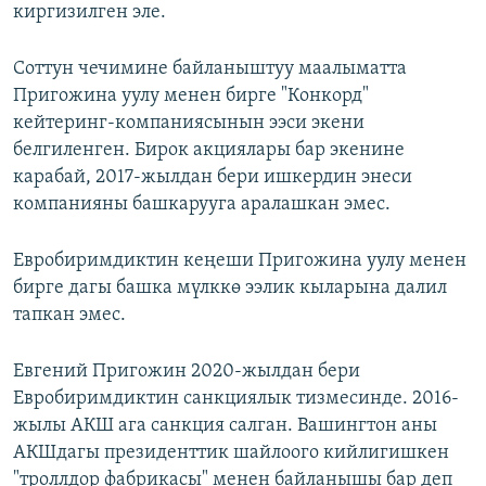
киргизилген эле.
Соттун чечимине байланыштуу маалыматта
Пригожина уулу менен бирге "Конкорд"
кейтеринг-компаниясынын ээси экени
белгиленген. Бирок акциялары бар экенине
карабай, 2017-жылдан бери ишкердин энеси
компанияны башкарууга аралашкан эмес.
Евробиримдиктин кеңеши Пригожина уулу менен
бирге дагы башка мүлккө ээлик кыларына далил
тапкан эмес.
Евгений Пригожин 2020-жылдан бери
Евробиримдиктин санкциялык тизмесинде. 2016-
жылы АКШ ага санкция салган. Вашингтон аны
АКШдагы президенттик шайлоого кийлигишкен
"троллдор фабрикасы" менен байланышы бар деп