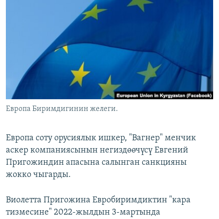
ОНЛАЙН ШЕРИНЕ
ЭЖЕ-СИҢДИЛЕР
АЗАТТЫК+
ЫҢГАЙСЫЗ СУРООЛОР
ЭЕ/АРнун бардык сайттары
Европа Биримдигинин желеги.
Европа соту орусиялык ишкер, "Вагнер" менчик
аскер компаниясынын негиздөөчүсү Евгений
Пригожиндин апасына салынган санкцияны
жокко чыгарды.
Виолетта Пригожина Евробиримдиктин "кара
тизмесине" 2022-жылдын 3-мартында