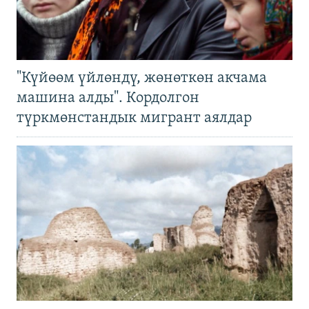
"Күйөөм үйлөндү, жөнөткөн акчама
машина алды". Кордолгон
түркмөнстандык мигрант аялдар