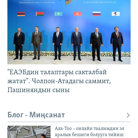
"ЕАЭБдин талаптары сакталбай
жатат". Чолпон-Атадагы саммит,
Пашиняндын сыны
Блог - Миңсанат
Ала-Тоо – онлайн таалимдин эл
аралык бешиги болууга тийиш