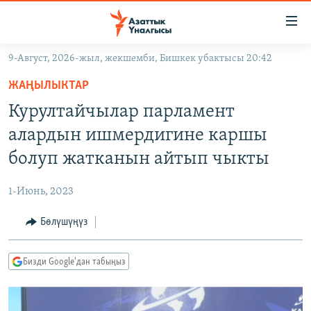
Линктер
Мазмунга
өтүңүз
9-Август, 2026-жыл, жекшемби, Бишкек убактысы 20:42
Навигацияга
ЖАҢЫЛЫКТАР
өтүңүз
ЖАҢЫЛЫКТАР
КЫРГЫЗСТАН
Издөөгө
Курултайчылар парламент
салыңыз
ДҮЙНӨ
КЫРГЫЗСТАН
алардын ишмердигине каршы
УКРАИНА
САЯСАТ
ДҮЙНӨ
болуп жатканын айтып чыкты
АТАЙЫН ИЛИКТӨӨ
ЭКОНОМИКА
БОРБОР АЗИЯ
1-Июнь, 2023
ТВ ПРОГРАММАЛАР
МАДАНИЯТ
Бөлүшүңүз
ПОДКАСТ
БҮГҮН АЗАТТЫКТА
ӨЗГӨЧӨ ПИКИР
ЭКСПЕРТТЕР ТАЛДАЙТ
Бизди Google'дан табыңыз
БИЗ ЖАНА ДҮЙНӨ
Русский
ДАНИСТЕ