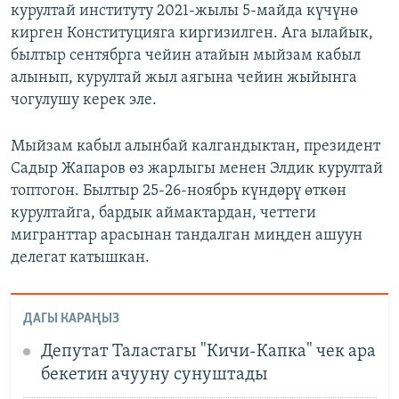
курултай институту 2021-жылы 5-майда күчүнө
кирген Конституцияга киргизилген. Ага ылайык,
былтыр сентябрга чейин атайын мыйзам кабыл
алынып, курултай жыл аягына чейин жыйынга
чогулушу керек эле.
Мыйзам кабыл алынбай калгандыктан, президент
Садыр Жапаров өз жарлыгы менен Элдик курултай
топтогон. Былтыр 25-26-ноябрь күндөрү өткөн
курултайга, бардык аймактардан, четтеги
мигранттар арасынан тандалган миңден ашуун
делегат катышкан.
ДАГЫ КАРАҢЫЗ
Депутат Таластагы "Кичи-Капка" чек ара
бекетин ачууну сунуштады