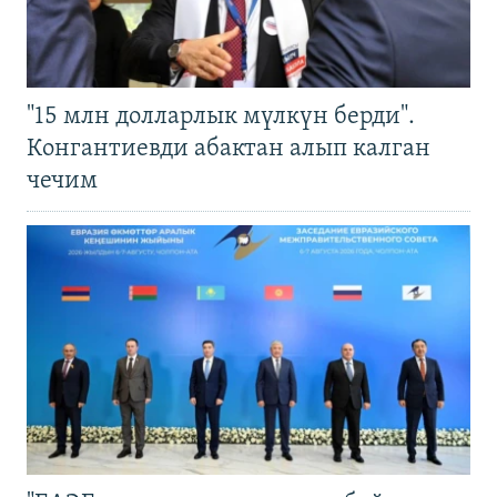
"15 млн долларлык мүлкүн берди".
Конгантиевди абактан алып калган
чечим