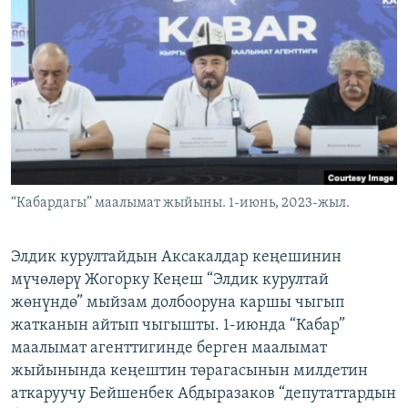
ОНЛАЙН ШЕРИНЕ
ЭЖЕ-СИҢДИЛЕР
АЗАТТЫК+
ЫҢГАЙСЫЗ СУРООЛОР
ЭЕ/АРнун бардык сайттары
“Кабардагы” маалымат жыйыны. 1-июнь, 2023-жыл.
Элдик курултайдын Аксакалдар кеңешинин
мүчөлөрү Жогорку Кеңеш “Элдик курултай
жөнүндө” мыйзам долбооруна каршы чыгып
жатканын айтып чыгышты. 1-июнда “Кабар”
маалымат агенттигинде берген маалымат
жыйынында кеңештин төрагасынын милдетин
аткаруучу Бейшенбек Абдыразаков “депутаттардын