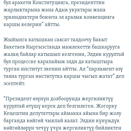
бул аракети Конституцияга, президенттин
жарлыктарына жана Адам укуктары жана
эркиндиктери боюнча эл аралык конвенцияга
каршы келерин” айтты.
Жыйынга катышкан саясат талдоочу Бакыт
Бакетаев Кыргызстанда мамлекетти башкарууга
жалаң байлар катышып келгенин, Элдик курултай
бул процесске карапайым элди да катыштыра
турган институт экенин айтты. Ал “парламент өзү
таяна турган институтка каршы чыгып жатат” деп
эсептейт.
“Президент өзүнүн долбоорунда жергиликтүү
курултай өтүшү керек деп белгилеген. Жогорку
Кеңештин депутаттары аймакка айына бир жолу
барганда көйгөй чыкпай калат. Элдин күнүмдүк
көйгөйлөрүн чечүү үчүн жергиликтүү бийликтен