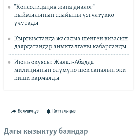
"Консолидация жана диалог"
кыймылынын жыйыны үзгүлтүккө
учурады
Кыргызстанда жасалма шенген визасын
даярдагандар аныкталганы кабарланды
Июнь окуясы: Жалал-Абадда
милициянын өлүмүнө шек саналып эки
киши кармалды
Бөлүшүңүз
Катталыңыз
Дагы кызыктуу баяндар