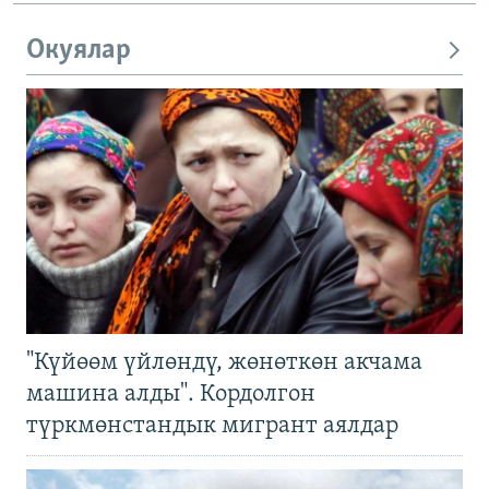
Окуялар
"Күйөөм үйлөндү, жөнөткөн акчама
машина алды". Кордолгон
түркмөнстандык мигрант аялдар