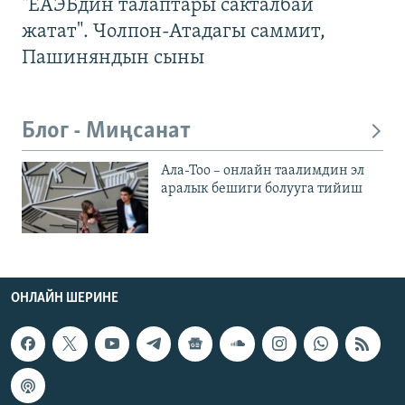
"ЕАЭБдин талаптары сакталбай
жатат". Чолпон-Атадагы саммит,
Пашиняндын сыны
Блог - Миңсанат
Ала-Тоо – онлайн таалимдин эл
аралык бешиги болууга тийиш
ОНЛАЙН ШЕРИНЕ