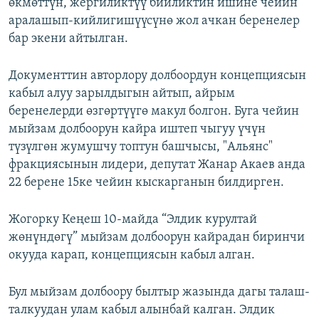
өкмөттүн, жергиликтүү бийликтин ишине чейин
аралашып-кийлигишүүсүнө жол ачкан беренелер
бар экени айтылган.
Документтин авторлору долбоордун концепциясын
кабыл алуу зарылдыгын айтып, айрым
беренелерди өзгөртүүгө макул болгон. Буга чейин
мыйзам долбоорун кайра иштеп чыгуу үчүн
түзүлгөн жумушчу топтун башчысы, "Альянс"
фракциясынын лидери, депутат Жанар Акаев анда
22 берене 15ке чейин кыскарганын билдирген.
Жогорку Кеңеш 10-майда “Элдик курултай
жөнүндөгү” мыйзам долбоорун кайрадан биринчи
окууда карап, концепциясын кабыл алган.
Бул мыйзам долбоору былтыр жазында дагы талаш-
талкуудан улам кабыл алынбай калган. Элдик