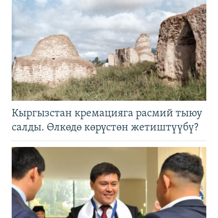
Кыргызстан кремацияга расмий тыюу
салды. Өлкөдө көрүстөн жетиштүүбү?