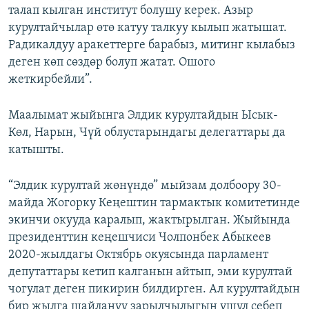
талап кылган институт болушу керек. Азыр
курултайчылар өтө катуу талкуу кылып жатышат.
Радикалдуу аракеттерге барабыз, митинг кылабыз
деген көп сөздөр болуп жатат. Ошого
жеткирбейли”.
Маалымат жыйынга Элдик курултайдын Ысык-
Көл, Нарын, Чүй облустарындагы делегаттары да
катышты.
“Элдик курултай жөнүндө” мыйзам долбоору 30-
майда Жогорку Кеңештин тармактык комитетинде
экинчи окууда каралып, жактырылган. Жыйында
президенттин кеңешчиси Чолпонбек Абыкеев
2020-жылдагы Октябрь окуясында парламент
депутаттары кетип калганын айтып, эми курултай
чогулат деген пикирин билдирген. Ал курултайдын
бир жылга шайлануу зарылчылыгын ушул себеп