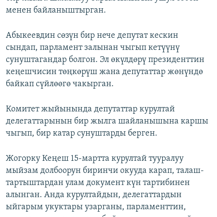
менен байланыштырган.
Абыкеевдин сөзүн бир нече депутат кескин
сындап, парламент залынан чыгып кетүүнү
сунуштагандар болгон. Эл өкүлдөрү президенттин
кеңешчисин төңкөрүш жана депутаттар жөнүндө
байкап сүйлөөгө чакырган.
Комитет жыйынында депутаттар курултай
делегаттарынын бир жылга шайланышына каршы
чыгып, бир катар сунуштарды берген.
Жогорку Кеңеш 15-мартта курултай тууралуу
мыйзам долбоорун биринчи окууда карап, талаш-
тартыштардан улам документ күн тартибинен
алынган. Анда курултайдын, делегаттардын
ыйгарым укуктары узарганы, парламенттин,