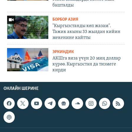
башталды
БОРБОР АЗИЯ
"Кыргызстанды көп жазам".
Тажик акыны 33 жылдан кийин
мекенине кайтты
ЭРКИНДИК
АКШга виза үчүн 20 миң доллар
күрөө. Кыргызстан да тизмеге
кирди
ОНЛАЙН ШЕРИНЕ