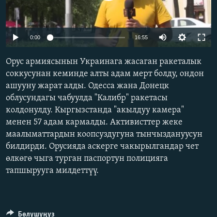
ОНЛАЙН ШЕРИНЕ
ЭЖЕ-СИҢДИЛЕР
АЗАТТЫК+
Auto
0:00
16:55
ЫҢГАЙСЫЗ СУРООЛОР
240p
Орус армиясынын Украинага жасаган ракеталык
360p
соккусунан кеминде алты адам мерт болду, ондон
ЭЕ/АРнун бардык сайттары
ашууну жарат алды. Одесса жана Донецк
480p
Auto
240p
360p
480p
облусундагы чабуулда "Калибр" ракетасы
720p
колдонулду. Кыргызстанда "акылдуу камера"
720p
1080p
1080p
менен 57 адам кармалды. Активисттер жеке
маалыматтардын коопсуздугуна тынчыздануусун
билдирди. Орусияда аскерге чакырылгандар чет
өлкөгө чыга турган паспортун полицияга
тапшырууга милдеттүү.
Бөлүшүңүз