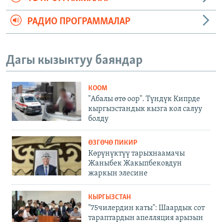
РАДИО ПРОГРАММАЛАР
Дагы кызыктуу баяндар
КООМ
"Абалы өтө оор". Түндүк Кипрде
кыргызстандык кызга кол салуу
болду
ӨЗГӨЧӨ ПИКИР
Көрүнүктүү тарыхнаамачы
Жаныбек Жакыпбековдун
жаркын элесине
КЫРГЫЗСТАН
"75чилердин каты": Шаардык сот
тараптардын апелляция арызын