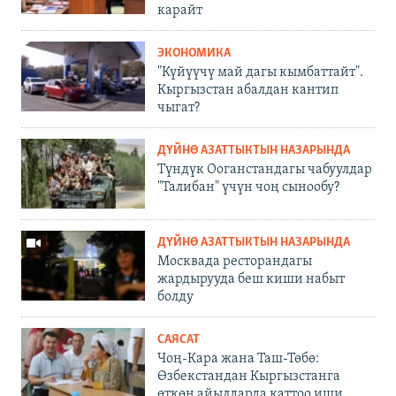
карайт
ЭКОНОМИКА
"Күйүүчү май дагы кымбаттайт".
Кыргызстан абалдан кантип
чыгат?
ДҮЙНӨ АЗАТТЫКТЫН НАЗАРЫНДА
Түндүк Ооганстандагы чабуулдар
"Талибан" үчүн чоң сынообу?
ДҮЙНӨ АЗАТТЫКТЫН НАЗАРЫНДА
Москвада ресторандагы
жардырууда беш киши набыт
болду
САЯСАТ
Чоң-Кара жана Таш-Төбө:
Өзбекстандан Кыргызстанга
өткөн айылдарда каттоо иши