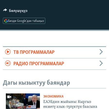
Бөлүшүңүз
Бизди Google'дан табыңыз
ТВ ПРОГРАММАЛАР
РАДИО ПРОГРАММАЛАР
Дагы кызыктуу баяндар
ЭКОНОМИКА
ЕАЭБдин жыйыны: Кыргыз
өкмөтү азык-түлүктүн баасына