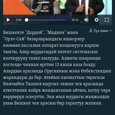
ОНЛАЙН ШЕРИНЕ
ЭЖЕ-СИҢДИЛЕР
АЗАТТЫК+
Auto
0:00
19:11
ЫҢГАЙСЫЗ СУРООЛОР
240p
Түз линк
Бишкекте "Дордой", "Мадина" жана
360p
"Орто-Сай" базарларындагы ишкерлер
ЭЕ/АРнун бардык сайттары
көзөмөл кассалык аппарат колдонууга каршы
480p
Auto
240p
360p
480p
чыкты. Алар мурдагыдай патент системасын
720p
калтырууну талап кылууда. Алматы шаарында
720p
1080p
1080p
хостелде чыккан өрттөн 13 киши каза болду.
Алардын арасында Орусиянын жана Өзбекстандын
жарандары да бар. Атайын кызматтын төрагасы
Камчыбек Ташиев кыргыз-тажик чек арасында
аткезчилик кайра жанданганын айтып, катуу чара
көрүлөрүн эскертти. Эки жыл мурдагы жаңжалдан
улам Бишкек чек арасын бир тараптуу жапкан.