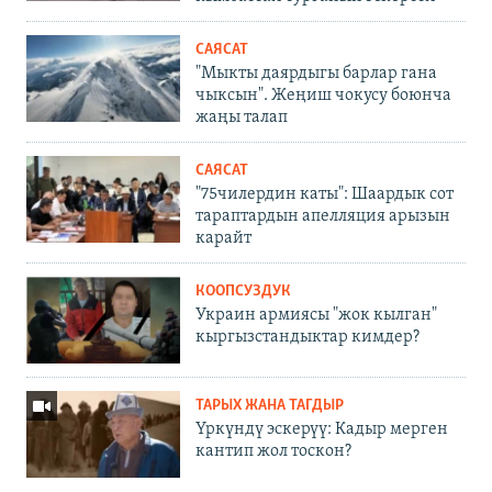
САЯСАТ
"Мыкты даярдыгы барлар гана
чыксын". Жеңиш чокусу боюнча
жаңы талап
САЯСАТ
"75чилердин каты": Шаардык сот
тараптардын апелляция арызын
карайт
КООПСУЗДУК
Украин армиясы "жок кылган"
кыргызстандыктар кимдер?
ТАРЫХ ЖАНА ТАГДЫР
Үркүндү эскерүү: Кадыр мерген
кантип жол тоскон?