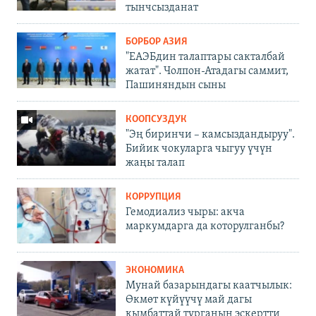
тынчсызданат
БОРБОР АЗИЯ
"ЕАЭБдин талаптары сакталбай
жатат". Чолпон-Атадагы саммит,
Пашиняндын сыны
КООПСУЗДУК
"Эң биринчи – камсыздандыруу".
Бийик чокуларга чыгуу үчүн
жаңы талап
КОРРУПЦИЯ
Гемодиализ чыры: акча
маркумдарга да которулганбы?
ЭКОНОМИКА
Мунай базарындагы каатчылык:
Өкмөт күйүүчү май дагы
кымбаттай турганын эскертти