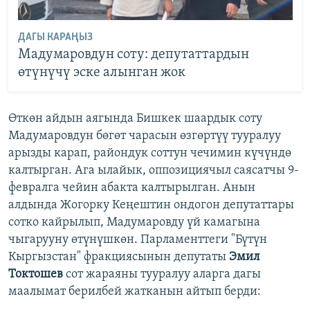
ДАГЫ КАРАҢЫЗ
Мадумаровдун соту: депутаттардын
өтүнүчү эске алынган жок
Өткөн айдын аягында Бишкек шаардык соту
Мадумаровдун бөгөт чарасын өзгөртүү тууралуу
арызды карап, райондук соттун чечимин күчүндө
калтырган. Ага ылайык, оппозициячыл саясатчы 9-
февралга чейин абакта калтырылган. Анын
алдында Жогорку Кеңештин ондогон депутаттары
сотко кайрылып, Мадумаровду үй камагына
чыгарууну өтүнүшкөн. Парламенттеги "Бүтүн
Кыргызстан" фракциясынын депутаты
Эмил
Токтошев
сот жараяны тууралуу аларга дагы
маалымат берилбей жатканын айтып берди: