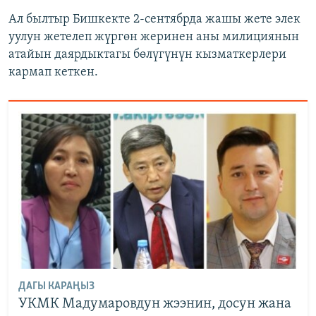
Ал былтыр Бишкекте 2-сентябрда жашы жете элек
уулун жетелеп жүргөн жеринен аны милициянын
атайын даярдыктагы бөлүгүнүн кызматкерлери
кармап кеткен.
ДАГЫ КАРАҢЫЗ
УКМК Мадумаровдун жээнин, досун жана