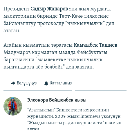
Президент
Садыр Жапаров
эки жыл мурдагы
маектеринин биринде Төрт-Көчө тилкесине
байланыштуу протоколду “чыккынчылык” деп
атаган.
Атайын кызматтын төрагасы
Камчыбек Ташиев
Мадумаров кармалган маалда Фейсбуктагы
баракчасына "мамлекетке чыккынчылык
кылгандарга аёо болбойт" деп жазган.
Бөлүшүңүз
Катталыңыз
Элеонора Бейшенбек кызы
"Азаттыктын" Бишкектеги кеңсесинин
журналисти. 2009-жылы Internews уюмунун
"Жылдын мыкты радио журналисти" наамын
алган.