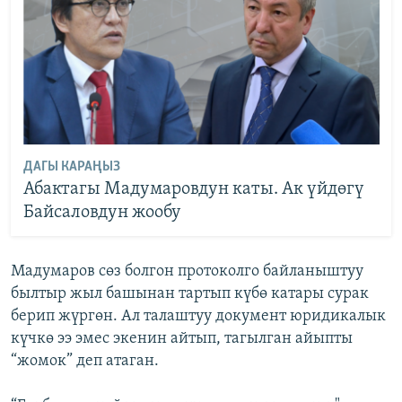
ДАГЫ КАРАҢЫЗ
Абактагы Мадумаровдун каты. Ак үйдөгү
Байсаловдун жообу
Мадумаров сөз болгон протоколго байланыштуу
былтыр жыл башынан тартып күбө катары сурак
берип жүргөн. Ал талаштуу документ юридикалык
күчкө ээ эмес экенин айтып, тагылган айыпты
“жомок” деп атаган.