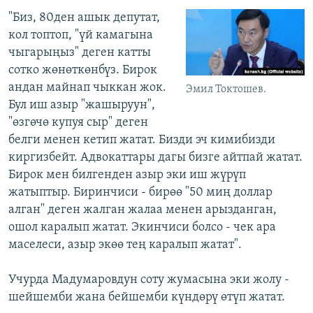
"Биз, 80ден ашык депутат,
кол топтоп, "үй камагына
чыгарыңыз" деген катты
сотко жөнөткөнбүз. Бирок
андан майнап чыккан жок.
Эмил Токтошев.
Бул иш азыр "жашыруун",
"өзгөчө купуя сыр" деген
белги менен кетип жатат. Бизди эч кимибизди
киргизбейт. Адвокаттары дагы бизге айтпай жатат.
Бирок мен билгенден азыр эки иш жүрүп
жатыптыр. Биринчиси - бирөө "50 миң доллар
алган" деген жалган жалаа менен арызданган,
ошол каралып жатат. Экинчиси болсо - чек ара
маселеси, азыр экөө тең каралып жатат".
Учурда Мадумаровдун соту жумасына эки жолу -
шейшемби жана бейшемби күндөрү өтүп жатат.