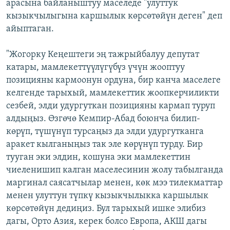
арасына байланыштуу маселеде "улуттук
кызыкчылыгына каршылык көрсөтөйүн деген" деп
айыптаган.
"Жогорку Кеңештеги эң тажрыйбалуу депутат
катары, мамлекеттүүлүгүбүз үчүн жооптуу
позицияны кармоонун ордуна, бир канча маселеге
келгенде тарыхый, мамлекеттик жоопкерчиликти
сезбей, элди удургуткан позицияны кармап туруп
алдыңыз. Өзгөчө Кемпир-Абад боюнча билип-
көрүп, түшүнүп турсаңыз да элди удургутканга
аракет кылганыңыз так эле көрүнүп турду. Бир
тууган эки элдин, кошуна эки мамлекеттин
чиеленишип калган маселесинин жолу табылганда
маргинал саясатчылар менен, көк мээ тилекматтар
менен улуттун түпкү кызыкчылыкка каршылык
көрсөтөйүн дедиңиз. Бул тарыхый ишке элибиз
дагы, Орто Азия, керек болсо Европа, АКШ дагы