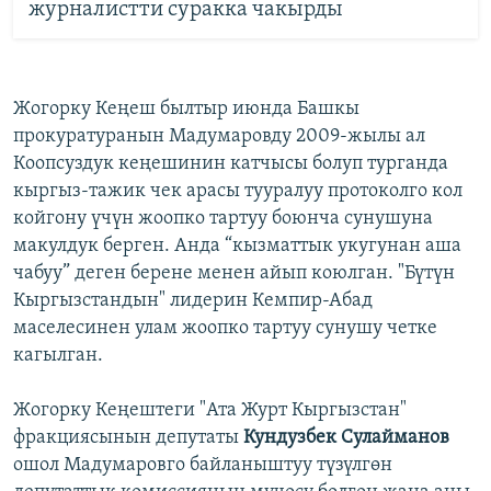
журналистти суракка чакырды
Жогорку Кеңеш былтыр июнда Башкы
прокуратуранын Мадумаровду 2009-жылы ал
Коопсуздук кеңешинин катчысы болуп турганда
кыргыз-тажик чек арасы тууралуу протоколго кол
койгону үчүн жоопко тартуу боюнча сунушуна
макулдук берген. Анда “кызматтык укугунан аша
чабуу” деген берене менен айып коюлган. "Бүтүн
Кыргызстандын" лидерин Кемпир-Абад
маселесинен улам жоопко тартуу сунушу четке
кагылган.
Жогорку Кеңештеги "Ата Журт Кыргызстан"
фракциясынын депутаты
Кундузбек Сулайманов
ошол Мадумаровго байланыштуу түзүлгөн