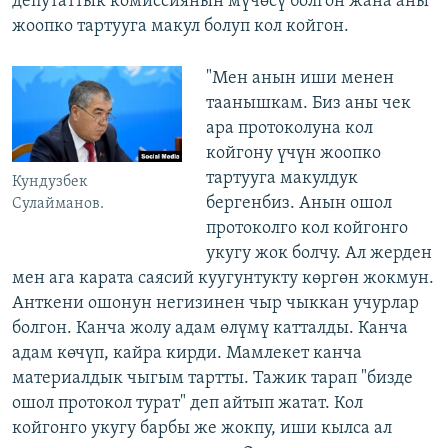
депутаттык комиссиянын мүчөсү болгон жана аны
жоопко тартууга макул болуп кол койгон.
"Мен анын иши менен
таанышкам. Биз аны чек
ара протоколуна кол
койгону үчүн жоопко
тартууга макулдук
Кундузбек
бергенбиз. Анын ошол
Сулайманов.
протоколго кол койгонго
укугу жок болчу. Ал жерден
мен ага карата саясий куугунтукту көргөн жокмун.
Анткени ошонун негизинен чыр чыккан учурлар
болгон. Канча жолу адам өлүмү катталды. Канча
адам көчүп, кайра кирди. Мамлекет канча
материалдык чыгым тартты. Тажик тарап "бизде
ошол протокол турат" деп айтып жатат. Кол
койгонго укугу барбы же жокпу, иши кылса ал