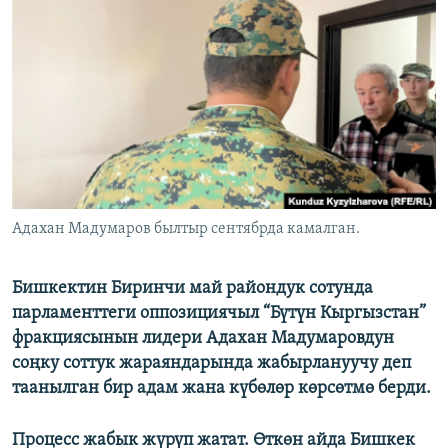
ОНЛАЙН ШЕРИНЕ
ЭЖЕ-СИҢДИЛЕР
АЗАТТЫК+
ЫҢГАЙСЫЗ СУРООЛОР
ЭЕ/АРнун бардык сайттары
Адахан Мадумаров былтыр сентябрда камалган.
Бишкектин Биринчи май райондук сотунда
парламенттеги оппозициячыл “Бүтүн Кыргызстан”
фракциясынын лидери Адахан Мадумаровдун
соңку соттук жараяндарында жабырлануучу деп
таанылган бир адам жана күбөлөр көрсөтмө берди.
Процесс жабык жүрүп жатат. Өткөн айда Бишкек