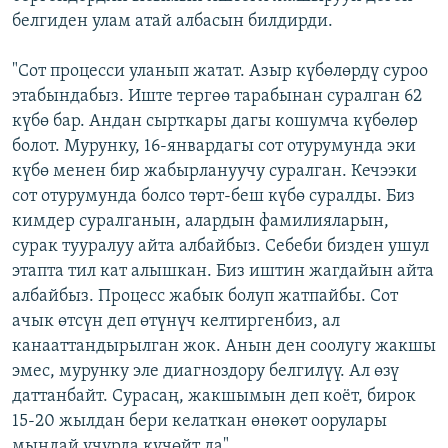
белгиден улам атай албасын билдирди.
"Сот процесси уланып жатат. Азыр күбөлөрдү суроо
этабындабыз. Иште тергөө тарабынан суралган 62
күбө бар. Андан сырткары дагы кошумча күбөлөр
болот. Мурунку, 16-январдагы сот отурумунда эки
күбө менен бир жабырлануучу суралган. Кечээки
сот отурумунда болсо төрт-беш күбө суралды. Биз
кимдер суралганын, алардын фамилияларын,
сурак тууралуу айта албайбыз. Себеби бизден ушул
этапта тил кат алышкан. Биз иштин жагдайын айта
албайбыз. Процесс жабык болуп жатпайбы. Сот
ачык өтсүн деп өтүнүч келтиргенбиз, ал
канааттандырылган жок. Анын ден соолугу жакшы
эмес, мурунку эле диагноздору белгилүү. Ал өзү
даттанбайт. Сурасаң, жакшымын деп коёт, бирок
15-20 жылдан бери келаткан өнөкөт оорулары
мындай учурда күчөйт да".