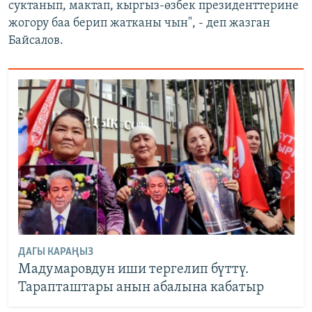
суктанып, мактап, кыргыз-өзбек президенттерине
жогору баа берип жатканы чын", - деп жазган
Байсалов.
ДАГЫ КАРАҢЫЗ
Мадумаровдун иши тергелип бүттү.
Тарапташтары анын абалына кабатыр