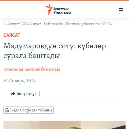
Линктер
Мазмунга
өтүңүз
6-Август, 2026-жыл, бейшемби, Бишкек убактысы 05:36
Навигацияга
ЖАҢЫЛЫКТАР
өтүңүз
САЯСАТ
КЫРГЫЗСТАН
Издөөгө
Мадумаровдун соту: күбөлөр
салыңыз
ДҮЙНӨ
КЫРГЫЗСТАН
сурала баштады
УКРАИНА
САЯСАТ
ДҮЙНӨ
Элеонора Бейшенбек кызы
АТАЙЫН ИЛИКТӨӨ
ЭКОНОМИКА
БОРБОР АЗИЯ
19-Январь, 2024
ТВ ПРОГРАММАЛАР
МАДАНИЯТ
ПОДКАСТ
БҮГҮН АЗАТТЫКТА
Бөлүшүңүз
ӨЗГӨЧӨ ПИКИР
ЭКСПЕРТТЕР ТАЛДАЙТ
Бизди Google'дан табыңыз
БИЗ ЖАНА ДҮЙНӨ
Русский
ДАНИСТЕ