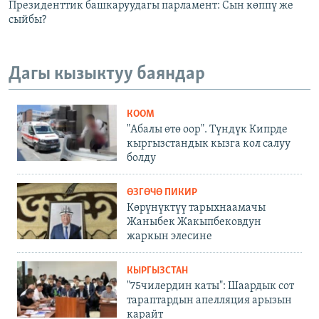
Президенттик башкаруудагы парламент: Сын көппү же
сыйбы?
Дагы кызыктуу баяндар
КООМ
"Абалы өтө оор". Түндүк Кипрде
кыргызстандык кызга кол салуу
болду
ӨЗГӨЧӨ ПИКИР
Көрүнүктүү тарыхнаамачы
Жаныбек Жакыпбековдун
жаркын элесине
КЫРГЫЗСТАН
"75чилердин каты": Шаардык сот
тараптардын апелляция арызын
карайт