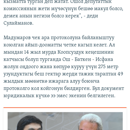
кызматта турган деп жатат. Ошол депутаттык
комиссиянын жети мүчөсүнүн бешөө макул болсо,
демек анын негизи болсо керек", - деди
Сулайманов.
Мадумаров чек ара протоколуна байланыштуу
коюлган айып-дооматты четке кагып келет. Ал
мындан 14 жыл мурда Коопсуздук кеңешинин
катчысы болуп турганда Ош - Баткен - Исфана
жолун оңдоого жана көпүрө куруу үчүн 275 метр
узундуктагы беш гектар жерди тажик тараптан 49
жылдык мөөнөткө ижарага алуу боюнча
протоколго кол койгонун билдирген. Бул документ
юридикалык күчкө ээ эмес экенин белгилеген.