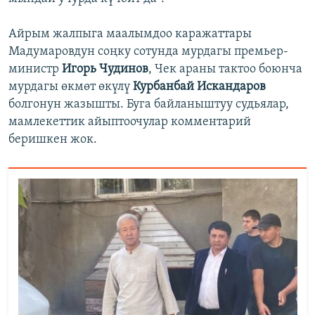
Айрым жалпыга маалымдоо каражаттары
Мадумаровдун соңку сотунда мурдагы премьер-
министр
Игорь Чудинов
, Чек араны тактоо боюнча
мурдагы өкмөт өкүлү
Курбанбай Искандаров
болгонун жазышты. Буга байланыштуу судьялар,
мамлекеттик айыптоочулар комментарий
беришкен жок.