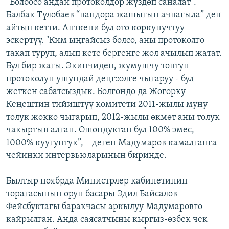
“Болбосо андай протоколдор жүздөп саналат".
Балбак Түлөбаев “пандора жашыгын ачпагыла” деп
айтып кетти. Анткени бул өтө коркунучтуу
эскертүү. "Ким ыңгайсыз болсо, аны протоколго
такап туруп, алып кете бергенге жол ачылып жатат.
Бул бир жагы. Экинчиден, жумушчу топтун
протоколун ушундай деңгээлге чыгаруу - бул
жеткен сабатсыздык. Болгондо да Жогорку
Кеңештин тийиштүү комитети 2011-жылы муну
толук жокко чыгарып, 2012-жылы өкмөт аны толук
чакыртып алган. Ошондуктан бул 100% эмес,
1000% куугунтук”, – деген Мадумаров камалганга
чейинки интервьюларынын биринде.
Былтыр ноябрда Министрлер кабинетинин
төрагасынын орун басары Эдил Байсалов
Фейсбуктагы баракчасы аркылуу Мадумаровго
кайрылган. Анда саясатчыны кыргыз-өзбек чек