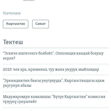
Куржундар
Кыргызстан
Саясат
Тектеш
“Эскиче иштегенге болбойт". Оппозиция кандай болушу
керек?
2023: чек ара, криминал, туу жана укурук мыйзамдар
"Эркиндиктин баасы унутулууда". Кыргызстандагы адам
укугунун абалы
Мадумаровдун камалышы: "Бүтүн Кыргызстан" комиссия
түзүүнү сунуштайт