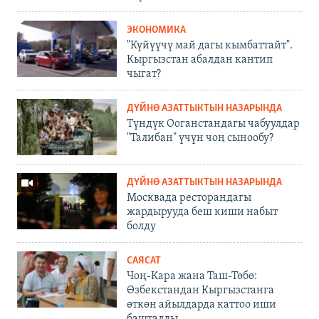
ЭКОНОМИКА
"Күйүүчү май дагы кымбаттайт".
Кыргызстан абалдан кантип
чыгат?
ДҮЙНӨ АЗАТТЫКТЫН НАЗАРЫНДА
Түндүк Ооганстандагы чабуулдар
"Талибан" үчүн чоң сынообу?
ДҮЙНӨ АЗАТТЫКТЫН НАЗАРЫНДА
Москвада ресторандагы
жардырууда беш киши набыт
болду
САЯСАТ
Чоң-Кара жана Таш-Төбө:
Өзбекстандан Кыргызстанга
өткөн айылдарда каттоо иши
башталды