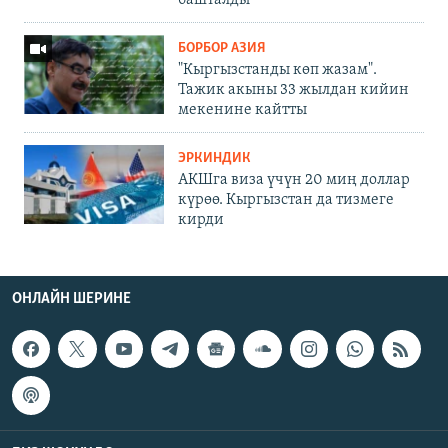
БОРБОР АЗИЯ
"Кыргызстанды көп жазам".
Тажик акыны 33 жылдан кийин
мекенине кайтты
ЭРКИНДИК
АКШга виза үчүн 20 миң доллар
күрөө. Кыргызстан да тизмеге
кирди
ОНЛАЙН ШЕРИНЕ