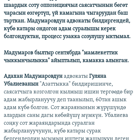
шаардык соту оппозициячыл саясатчынын бөгөт
чарасын өзгөртүп, үй камагына чыгаруудан баш
тарткан. Мадумаровдун адвокаты билдиргендей,
күбө катары ондогон адам суралышы керек
болгондуктан, процесс узакка созулушу ыктымал.
Мадумаров былтыр сентябрда "мамлекеттик
чыккынчылыкка" айыпталып, камакка алынган.
Адахан Мадумаровдун
адвокаты
Гуляна
Убалиеванын
"Азаттыкка" билдиришинче,
саясатчыга козголгон кылмыш ишин тергөөдө бир
адам жабырлануучу деп таанылып, 60тан ашык
адам күбө болгон. Сот жараянынын жүрүшүндө
алардын саны дагы көбөйүшү мүмкүн. Убалиева
соңку сот жараяндарында суралган
жабырлануучунун, күбө катары сурак
бергендердин ысымын иштеги жашыруун деген