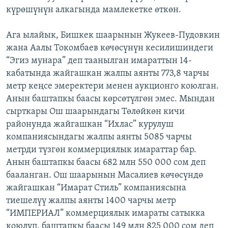
күрөшүнүн алкагында мамлекетке өткөн.
Ага ылайык, Бишкек шаарынын Жукеев-Пудовкин
жана Аалы Токомбаев көчөсүнүн кесилишиндеги
“Эгиз мунара” деп таанылган имараттын 14-
кабатында жайгашкан жалпы аянты 773,8 чарчы
метр кеңсе эмеректери менен аукционго коюлган.
Анын баштапкы баасы көрсөтүлгөн эмес. Мындан
сырткары Ош шаарындагы Төлөйкөн кичи
районунда жайгашкан “Ихлас” курулуш
компаниясындагы жалпы аянты 5085 чарчы
метрди түзгөн коммерциялык имараттар бар.
Анын баштапкы баасы 682 млн 550 000 сом деп
бааланган. Ош шаарынын Масалиев көчөсүндө
жайгашкан “Имарат Стиль” компаниясына
тиешелүү жалпы аянты 1400 чарчы метр
“ИМПЕРИАЛ” коммерциялык имараты сатыкка
коюлуп, баштапкы баасы 149 млн 825 000 сом деп