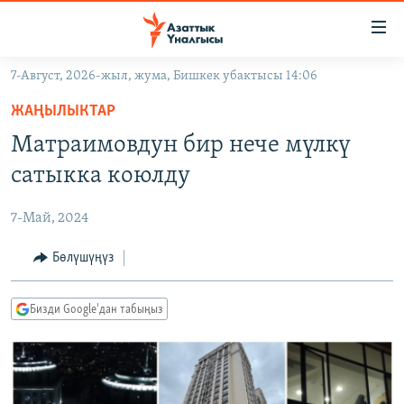
Линктер
Мазмунга
өтүңүз
7-Август, 2026-жыл, жума, Бишкек убактысы 14:06
Навигацияга
ЖАҢЫЛЫКТАР
өтүңүз
ЖАҢЫЛЫКТАР
КЫРГЫЗСТАН
Издөөгө
Матраимовдун бир нече мүлкү
салыңыз
ДҮЙНӨ
КЫРГЫЗСТАН
сатыкка коюлду
УКРАИНА
САЯСАТ
ДҮЙНӨ
7-Май, 2024
АТАЙЫН ИЛИКТӨӨ
ЭКОНОМИКА
БОРБОР АЗИЯ
ТВ ПРОГРАММАЛАР
Бөлүшүңүз
МАДАНИЯТ
ПОДКАСТ
БҮГҮН АЗАТТЫКТА
Бизди Google'дан табыңыз
ӨЗГӨЧӨ ПИКИР
ЭКСПЕРТТЕР ТАЛДАЙТ
БИЗ ЖАНА ДҮЙНӨ
Русский
ДАНИСТЕ