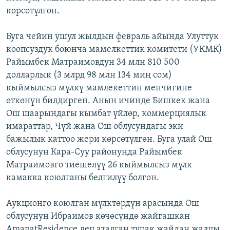
көрсөтүлгөн.
Буга чейин ушул жылдын февраль айында Улуттук
коопсуздук боюнча мамелкеттик комитети (УКМК)
Райымбек Матраимовдун 34 млн 810 500
долларлык (3 млрд 98 млн 134 миң сом)
кыймылсыз мүлкү мамлекеттин менчигине
өткөнүн билдирген. Анын ичинде Бишкек жана
Ош шаарындагы кымбат үйлөр, коммерциялык
имараттар, Чүй жана Ош облусундагы эки
бажылык каттоо жери көрсөтүлгөн. Буга улай Ош
облусунун Кара-Суу районунда Райымбек
Матраимовго тиешелүү 26 кыймылсыз мүлк
камакка коюлганы белгилүү болгон.
Аукционго коюлган мүлктөрдүн арасында Ош
облусунун Ибраимов көчөсүндө жайгашкан
AmanatResidence деп аталган турак жайдан жалпы