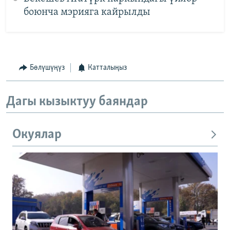
боюнча мэрияга кайрылды
Бөлүшүңүз
Катталыңыз
Дагы кызыктуу баяндар
Окуялар