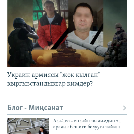
Украин армиясы "жок кылган"
кыргызстандыктар кимдер?
Блог - Миңсанат
Ала-Тоо – онлайн таалимдин эл
аралык бешиги болууга тийиш