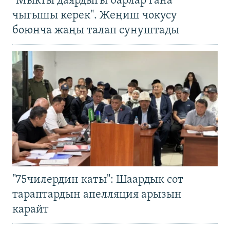
"Мыкты даярдыгы барлар гана
чыгышы керек". Жеңиш чокусу
боюнча жаңы талап сунуштады
"75чилердин каты": Шаардык сот
тараптардын апелляция арызын
карайт