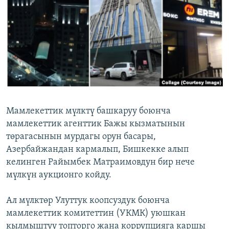
ОНЛАЙН ШЕРИНЕ
ЭЖЕ-СИҢДИЛЕР
АЗАТТЫК+
ЫҢГАЙСЫЗ СУРООЛОР
ЭЕ/АРнун бардык сайттары
Мамлекеттик мүлктү башкаруу боюнча
мамлекеттик агенттик Бажы кызматынын
төрагасынын мурдагы орун басары,
Азербайжандан кармалып, Бишкекке алып
келинген Райымбек Матраимовдун бир нече
мүлкүн аукционго койду.
Ал мүлктөр Улуттук коопсуздук боюнча
мамлекеттик комитеттин (УКМК) уюшкан
кылмыштуу топторго жана коррупцияга каршы