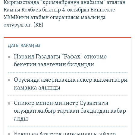
Кыргызстанда “кримчөйрөнүн анабашы” аталган
Камчы Көлбаев былтыр 4-октябрда Бишкекте
УКМКнын атайын операциясы маалында
өлтүрүлгөн. (КЕ)
ДАГЫ КАРАҢЫЗ
Израил Газадагы "Рафах" өткөрмө
бекетин ээлегенин билдирди
Орусияда америкалык аскер кызматкери
камакка алынды
Спикер менен министр Сузактагы
окуядан жабыр тарткан балдардан кабар
алды
Бекешев Ататүрк паркындагы үйлөр