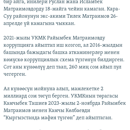
бир айга, инилери Руслан жана Исламбек
Матраимовдорду 18-майга чейин камаган. Кара-
Суу районунун экс-акими Тилек Матраимов 26-
апрелде үй камагына чыккан.
2021-жылы УКМК Райымбек Матраимовду
коррупцияга айыптап иш козгоп, ал 2016-жылдын
башында бажыдагы башка аткаминерлер менен
көмүскө коррупциялык схема түзгөнүн билдирген.
Сот аны күнөөлүү деп таап, 260 миң сом айып пул
чегерген.
Ал күнөөсүн мойнуна алып, мамлекетке 2
миллиард сом төгүп берген. УКМКнын төрагасы
Камчыбек Ташиев 2023-жылы 2-ноябрда Райымбек
Матраимов менен Камчы Көлбаевди
“Кыргызстанда мафия түзгөн” деп айыптаган.