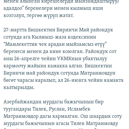
менен алынган кирешелерди мыйзамдаштыруу/
адалдоо” беренелери менен кылмыш иши
козголуп, тергөө жүрүп жатат.
27-мартта Бишкектин Биринчи Май райондук
сотунда ага Кылмыш-жаза кодексинин
“Мамлекеттик чек арадан мыйзамсыз өтүү”
беренеси менен да кине коюлган. Райондук сот
аны 26-апрелге чейин УКМКнын убактылуу
кармоочу жайына камакка алган. Бишкектин
Биринчи май райондук сотунда Матраимовдун
бөгөт чарасы каралып, ал 26-июнга чейин камакта
калтырылды.
Азербайжандан мурдагы бажычынын бир
туугандары Тилек, Руслан, Исламбек
Матраимовдор дагы кармалган. Ош шаардык соту
мурдагы бажычынын агасы Тилек Матраимовду