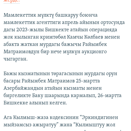
жерде.
Мамлекеттик мүлктү башкаруу боюнча
мамлекеттик агенттиги апрель айынын ортосунда
дагы 2023-жылы Бишкекте атайын операцияда
жок кылынган кримтөбөл Камчы Көлбаев менен
абакта жаткан мурдагы бажычы Райымбек
Матраимовдун бир нече мүлкүн аукционго
чыгарган.
Бажы кызматынын төрагасынын мурдагы орун
басары Райымбек Матраимов 25-мартта
Азербайжандын атайын кызматы менен
биргеликте Баку шаарында кармалып, 26-мартта
Бишкекке алынып келген.
Ага Кылмыш-жаза кодексинин “Эркиндигинен
мыйзамсыз ажыратуу” жана “Кылмыштуу жол