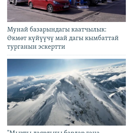
Мунай базарындагы каатчылык:
Өкмөт күйүүчү май дагы кымбаттай
турганын эскертти