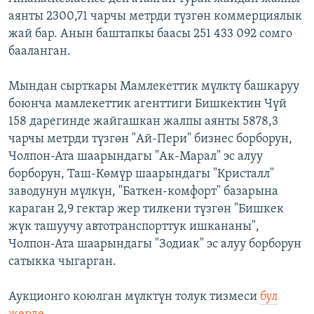
аянты 2300,71 чарчы метрди түзгөн коммерциялык
жай бар. Анын баштапкы баасы 251 433 092 сомго
бааланган.
Мындан сырткары Мамлекеттик мүлктү башкаруу
боюнча мамлекеттик агенттиги Бишкектин Чүй
158 дарегинде жайгашкан жалпы аянты 5878,3
чарчы метрди түзгөн "Ай-Пери" бизнес борборун,
Чолпон-Ата шаарындагы "Ак-Марал" эс алуу
борборун, Таш-Көмүр шаарындагы "Кристалл"
заводунун мүлкүн, "Баткен-комфорт" базарына
караган 2,9 гектар жер тилкени түзгөн "Бишкек
жүк ташуучу автотранспорттук ишкананы",
Чолпон-Ата шаарындагы "Зодиак" эс алуу борборун
сатыкка чыгарган.
Аукционго коюлган мүлктүн толук тизмеси
бул