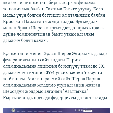
эки беттешин жеңип, бирок жарым финалда
жапониялык балбан Тажима Гокиге утулду. Коло
медал үчүн болгон беттеште ал италиялык балбан
Кристиан Парлатини жеңип алды. Бул медалы
менен Эрлан Шеров кыргыз дюздо тарыхындагы
дүйнө чемпионатынан байге уткан алгачкы
дзюдочу болуп калды.
Бул жеңиши менен Эрлан Шеров Эл аралык дзюдо
федерациясынын сайтындагы Париж
олимпиадасына лицензия берилүүчү тизмеде 391
дзюдочунун ичинен 3974 упайы менен 9-орунга
жайгашты. Аталган расмий сайт Шеров Париж
олимпиадасына жолдомо утуп алганын жазган.
Шеровдун жолдомо алганын "Азаттыкка"
Кыргызстандын дзюдо федерциясы да тастыктады.