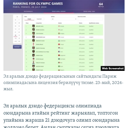
Эл аралык дзюдо федерациясынын сайтындагы Париж
олимпиадасына лицензия берилүүчү тизме. 23-май, 2024-
жыл.
Эл аралык дзюдо федерациясы олимпиада
оюндарына атайын рейтинг жарыялап, топтогон
упайына жараша 21 дзюдочуга олимп оюндарына
жолдомо берет. Андан сырткары сегиз дзюдочуга