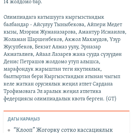
14 жолдомо бар.
Олимпиадага катышууга кыргызстандык
балбандар - Айсулуу Тыныбекова, Айпери Медет
кызы, Мээрим Жуманазарова, Амантур Исмаилов,
Жоламан Шаршенбеков, Акжол Махмудов, Үзүр
Жусупбеков, Бекзат Алмаз уулу, Эрназар
Акматалиев, Айаал Лазарев жана сууда сүзүүдөн
Денис Петрашов жолдомо утуп алышса,
марафондук жарыштан теги якутиялык,
былтыртан бери Кыргызстандын атынан чыгып
келе жаткан орусиялык жеңил атлет Сардана
Трофимовага Эл аралык жеңил атлетика
федерциясы олимпиадалык квота берген. (GT)
ДАГЫ КАРАҢЫЗ
“Клооп” Жогорку сотко кассациялык