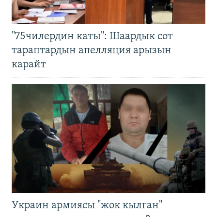
"75чилердин каты": Шаардык сот
тараптардын апелляция арызын
карайт
Украин армиясы "жок кылган"