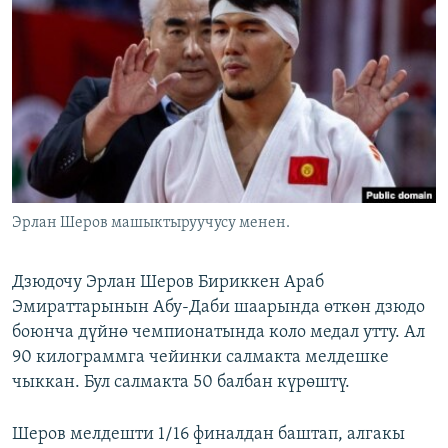
ОНЛАЙН ШЕРИНЕ
ЭЖЕ-СИҢДИЛЕР
АЗАТТЫК+
ЫҢГАЙСЫЗ СУРООЛОР
ЭЕ/АРнун бардык сайттары
Эрлан Шеров машыктыруучусу менен.
Дзюдочу Эрлан Шеров Бириккен Араб
Эмираттарынын Абу-Даби шаарында өткөн дзюдо
боюнча дүйнө чемпионатында коло медал утту. Ал
90 килограммга чейинки салмакта мелдешке
чыккан. Бул салмакта 50 балбан күрөштү.
Шеров мелдешти 1/16 финалдан баштап, алгакы