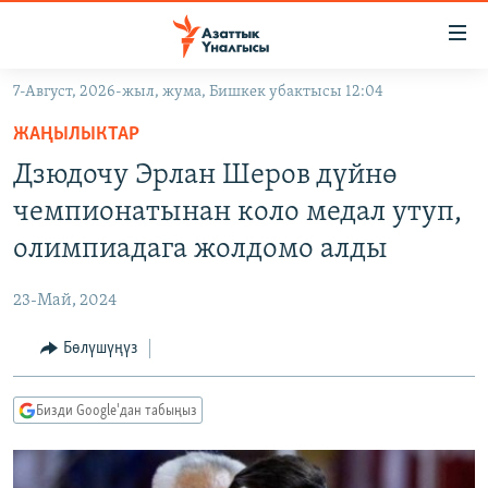
Линктер
Мазмунга
өтүңүз
7-Август, 2026-жыл, жума, Бишкек убактысы 12:04
Навигацияга
ЖАҢЫЛЫКТАР
өтүңүз
ЖАҢЫЛЫКТАР
КЫРГЫЗСТАН
Издөөгө
Дзюдочу Эрлан Шеров дүйнө
салыңыз
ДҮЙНӨ
КЫРГЫЗСТАН
чемпионатынан коло медал утуп,
УКРАИНА
САЯСАТ
ДҮЙНӨ
олимпиадага жолдомо алды
АТАЙЫН ИЛИКТӨӨ
ЭКОНОМИКА
БОРБОР АЗИЯ
23-Май, 2024
ТВ ПРОГРАММАЛАР
МАДАНИЯТ
Бөлүшүңүз
ПОДКАСТ
БҮГҮН АЗАТТЫКТА
ӨЗГӨЧӨ ПИКИР
ЭКСПЕРТТЕР ТАЛДАЙТ
Бизди Google'дан табыңыз
БИЗ ЖАНА ДҮЙНӨ
Русский
ДАНИСТЕ