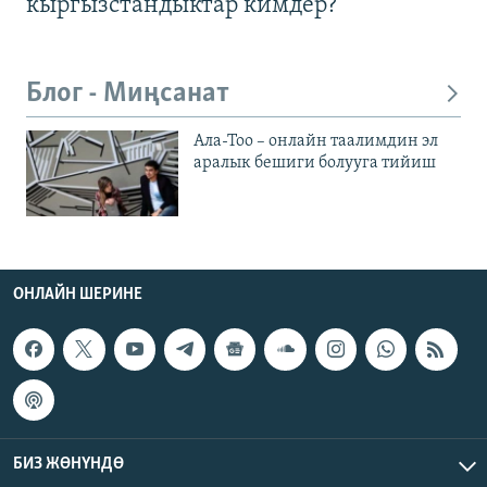
кыргызстандыктар кимдер?
Блог - Миңсанат
Ала-Тоо – онлайн таалимдин эл
аралык бешиги болууга тийиш
ОНЛАЙН ШЕРИНЕ
БИЗ ЖӨНҮНДӨ