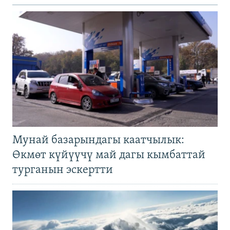
Мунай базарындагы каатчылык:
Өкмөт күйүүчү май дагы кымбаттай
турганын эскертти