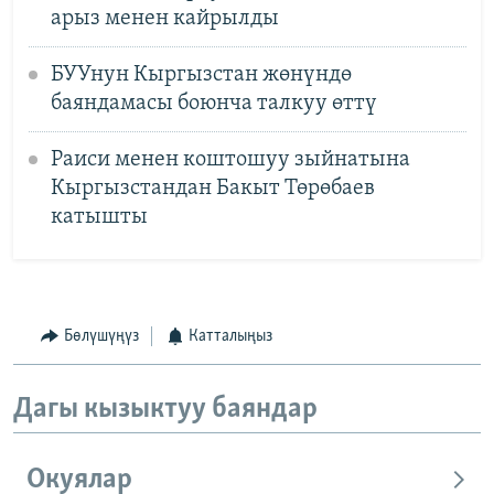
арыз менен кайрылды
БУУнун Кыргызстан жөнүндө
баяндамасы боюнча талкуу өттү
Раиси менен коштошуу зыйнатына
Кыргызстандан Бакыт Төрөбаев
катышты
Бөлүшүңүз
Катталыңыз
Дагы кызыктуу баяндар
Окуялар