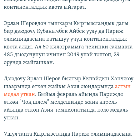
континенталдык квота ыйгарат.
Эрлан Шеровдон тышкары Кыргызстандык дагы
бир дзюдочу Кубанычбек Айбек уулу да Париж
олимпиадасына катышуу үчүн континенталдык
квота алды. Ал 60 килограммга чейинки салмакта
485 дзюдочунун ичинен 2049 упай топтоп, 29-
орунда жайгашкан.
Дзюдочу Эрлан Шеров былтыр Кытайдын Ханчжоу
шаарында өткөн жайкы Азия оюндарында
алтын
медал уткан
. Быйыл февраль айында Парижде
өткөн "Чоң шлем" мелдешинде жана апрель
айында өткөн Азия чемпионатында коло медаль
уткан.
Ушул тапта Кыргызстанда Париж олимпиадасына