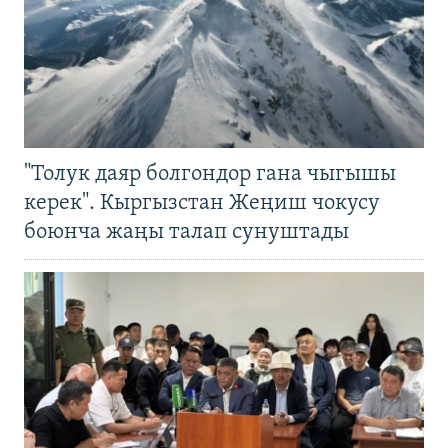
"Толук даяр болгондор гана чыгышы
керек". Кыргызстан Жеңиш чокусу
боюнча жаңы талап сунуштады