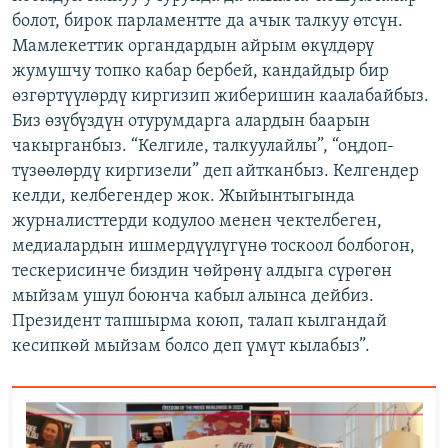
болот, бирок парламентте да ачык талкуу өтсүн.
Мамлекеттик органдардын айрым өкүлдөрү
жумушчу топко кабар бербей, кандайдыр бир
өзгөртүүлөрдү киргизип жиберишин каалабайбыз.
Биз өзүбүздүн отурумдарга алардын баарын
чакырганбыз. “Келгиле, талкуулайлы”, “оңдоп-
түзөөлөрдү киргизели” деп айтканбыз. Келгендер
келди, келбегендер жок. Жыйынтыгында
журналисттерди кодулоо менен чектелбеген,
медиалардын ишмердүүлүгүнө тоскоол болбогон,
тескерисинче биздин чөйрөнү алдыга сүрөгөн
мыйзам ушул боюнча кабыл алынса дейбиз.
Президент тапшырма коюп, талап кылгандай
кесипкөй мыйзам болсо деп үмүт кылабыз”.