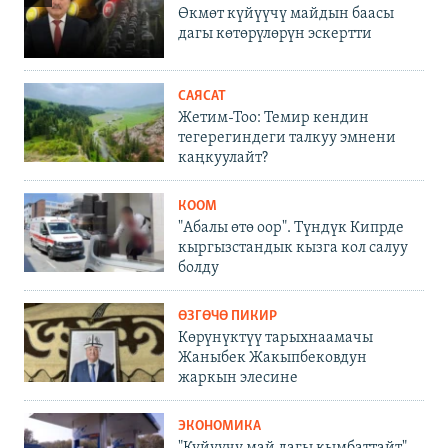
Өкмөт күйүүчү майдын баасы
дагы көтөрүлөрүн эскертти
САЯСАТ
Жетим-Тоо: Темир кендин
тегерегиндеги талкуу эмнени
каңкуулайт?
КООМ
"Абалы өтө оор". Түндүк Кипрде
кыргызстандык кызга кол салуу
болду
ӨЗГӨЧӨ ПИКИР
Көрүнүктүү тарыхнаамачы
Жаныбек Жакыпбековдун
жаркын элесине
ЭКОНОМИКА
"Күйүүчү май дагы кымбаттайт".