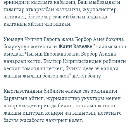
эркиндиги кысымга кабылып, Баш мыйзамдагы
талаптар аткарылбай жатканын, журналисттер,
активист, блогерлер саясий басым алдында
калганын айтып чыгышкан.
Уюмдун Чыгыш Европа жана Борбор Азия боюнча
бөлүмүнүн жетекчиси
Жанн Кавелье
"жалпысынан
кырдаал Чыгыш Европада жана Борбор Азияда
начарлап кетти. Былтыр Кыргызстандын рейтинги
кескин төмөндөп кеткен, быйыл деле эч кандай
жакшы жылыш болгон жок” деген болчу.
Кыргызстандын бийлиги өлкөдө сөз эркиндиги
бардыгын айтып, журналисттер укуктары менен
катар милдеттерин да билип, жасалып жаткан
жакшы иштерди кеңири чагылдырып, негативге
басым жасабоого чакырып келет.