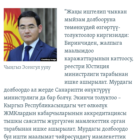
“Жаңы иштелип чыккан
мыйзам долбооруна
төмөнкүдөй өзгөртүү-
толуктоолор киргизилди:
Биринчиден, жалпыга
маалымдоо
каражаттарынын каттоосу,
реестри Юстиция
Чыңгыз Эсенгул уулу
министрлиги тарабынан
ишке ашырылат. Мурдагы
долбоордо ал жерде Санарипти өнүктүрүү
министрлиги да бар болчу. Экинчи толуктоо –
Кыргыз Республикасындагы чет өлкөлүк
ЖМКлардын кабарчыларынын аккредитациясы
тышкы саясатты жүргүзгөн мамлекеттик орган
тарабынан ишке ашырылат. Мурдагы долбоордо
бул ишти маалымат чөйрөсүндөгү мамлекеттик