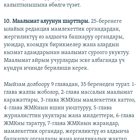
калыптанышына өбөлгө түзөт.
10. Маалымат алуунун шарттары.
25-беренеге
ылайык редакция мамлекеттик органдардан,
жергиликтүү өз алдынча башкаруу органдары,
уюмдар, коомдук бирикмелер жана алардын
кызмат адамдарынан маалымат суроого укуктуу.
Маалымат айрым учурларды эске албаганда үч
күндүн ичинде берилиши керек.
Мыйзам долбоору 9 главадан, 35 беренеден турат. 1-
глава жалпы жоболор, 2-глава массалык маалымат
каражаттары, 3-глава ЖМКны мамлекеттик каттоо,
4-глава ЖМКнын ишин уюштуруу, 5-глава
журналисттин укуктары жана милдеттери, 6-глава
ЖМКны таратуу, 7-глава ЖМКнын жарандар,
мамлекеттик органдар, жергиликтүү өз алдынча
башкаруу органдары жана юридикалык жактар