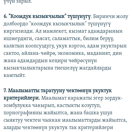
үчүн зарыл.
6.
"Коомдук кызыкчылык"
түшүнүгү
. Биринчи жолу
долбоордо "коомдук кызыкчылык" түшүнүгү
киргизилди. Ал мамлекет, кызмат адамдарынын
ишмердиги, саясат, саламаттык, билим берүү,
калктын коопсуздугу, укук коргоо, адам укуктарын
сактоо, айлана-чөйрө, экономика, маданият, дин
жана адамдардын кеңири чөйрөсүнүн
кызыкчылыктарына тиешелүү жагдайларды
камтыйт.
7. Маалыматты таратууну чектөөнүн укуктук
критерийлери.
Маалымат каражаты эгер зордук-
зомбулукка чакырып, кастыкты козутуп,
порнографияны жайылтса, жана башка ушул
сыяктуу чектен чыккан маалыматтарды жайылтса,
аларды чектөөнүн укуктук так критерийлери