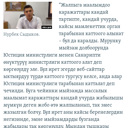
“Жалпыга маалымдоо
каражаттары кандай
тартипте, кандай учурда,
кайсы мамлекеттик орган
тарабынан каттоого алынат
Нурбек Сыдыков.
– бул да каралды. Мурунку
мыйзам долбоорунда
Юстиция министрлиги менен Санарипти
өнүктүрүү министрлиги каттоого алат деп
көргөзүлдү эле. Бул ирет эгерде веб-сайттар
ыктыярдуу түрдө каттоого тургусу келсе, анда алар
Юстиция министрлиги тарабынан катталат деп
чечилди. Буга чейинки мыйзамда массалык
маалымат каражаттары кандай учурда жабылышы
мүмкүн деген жобо өтө жалпыланып, так эмес
жазылган болчу. Бул ирет аны кайсы беренелердин
негизинде, эмне мыйзамдарды бузганда
жабылары так көргөзүлдү. Мындан тышкары