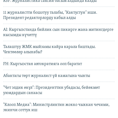
RSF: Журналистика саясий басым алдында калды
11 журналистти бошотуу талабы, "Кактустун" иши.
Президент редакторлорду кабыл алды
AI: Кыргызстанда бийлик сын пикирге жана митингдерге
кысымды күчөттү
Талаштуу ЖМК мыйзамы кайра карала баштады.
Чектөөлөр алынабы?
FH: Кыргызстан автократияга ооп баратат
Абактагы төрт журналист үй камагына чыкты
"Чет элдик өкүл": Президенттин убадасы, бейөкмөт
уюмдардын санаасы
"Клооп Медиа": Министрликтин жокко чыккан чечими,
экинчи соттук иш