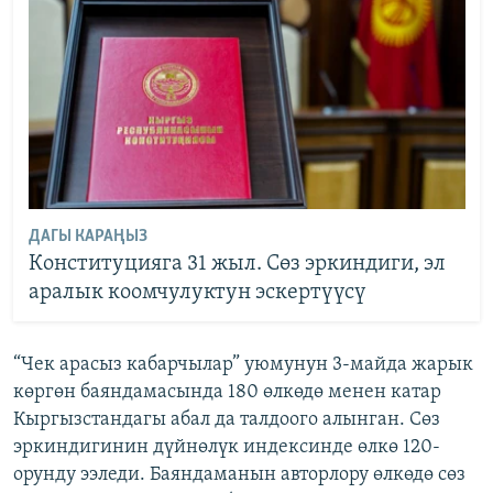
ДАГЫ КАРАҢЫЗ
Конституцияга 31 жыл. Сөз эркиндиги, эл
аралык коомчулуктун эскертүүсү
“Чек арасыз кабарчылар” уюмунун 3-майда жарык
көргөн баяндамасында 180 өлкөдө менен катар
Кыргызстандагы абал да талдоого алынган. Сөз
эркиндигинин дүйнөлүк индексинде өлкө 120-
орунду ээледи. Баяндаманын авторлору өлкөдө сөз