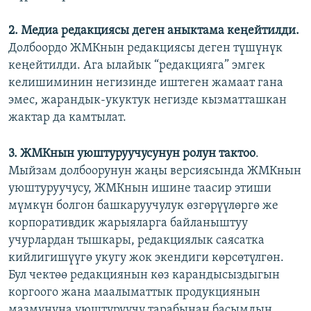
2.
Медиа редакциясы
деген аныктама кеңейт
илди.
Долбоордо ЖМКнын редакциясы деген түшүнүк
кеңейтилди. Ага ылайык “редакцияга” эмгек
келишиминин негизинде иштеген жамаат гана
эмес, жарандык-укуктук негизде кызматташкан
жактар да камтылат.
3.
ЖМКнын уюштуруучусунун ролун тактоо
.
Мыйзам долбоорунун жаңы версиясында ЖМКнын
уюштуруучусу, ЖМКнын ишине таасир этиши
мүмкүн болгон башкаруучулук өзгөрүүлөргө же
корпоративдик жарыяларга байланыштуу
учурлардан тышкары, редакциялык саясатка
кийлигишүүгө укугу жок экендиги көрсөтүлгөн.
Бул чектөө редакциянын көз карандысыздыгын
коргоого жана маалыматтык продукциянын
мазмунуна уюштуруучу тарабынан басымдын