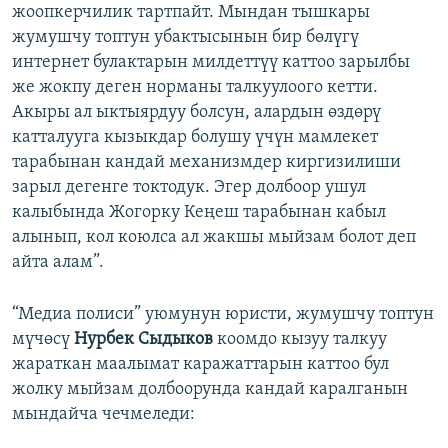
жоопкерчилик тартпайт. Мындан тышкары
жумушчу топтун убактысынын бир бөлүгү
интернет булактарын милдеттүү каттоо зарылбы
же жокпу деген норманы талкуулоого кетти.
Акыры ал ыктыярдуу болсун, алардын өздөрү
катталууга кызыкдар болушу үчүн мамлекет
тарабынан кандай механизмдер киргизилиши
зарыл дегенге токтодук. Эгер долбоор ушул
калыбында Жогорку Кеңеш тарабынан кабыл
алынып, кол коюлса ал жакшы мыйзам болот деп
айта алам”.
“Медиа полиси” уюмунун юристи, жумушчу топтун
мүчөсү
Нурбек Сыдыков
коомдо кызуу талкуу
жараткан маалымат каражаттарын каттоо бул
жолку мыйзам долбоорунда кандай каралганын
мындайча чечмеледи: