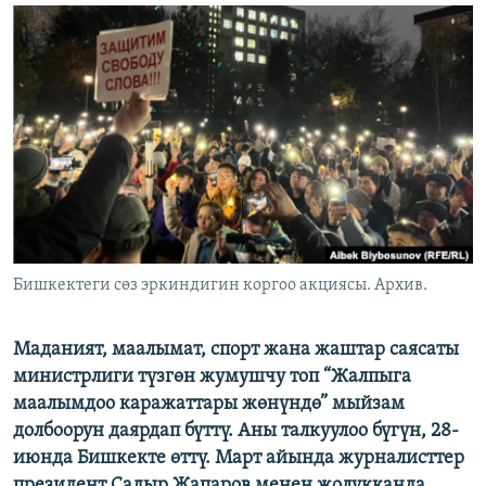
ОНЛАЙН ШЕРИНЕ
ЭЖЕ-СИҢДИЛЕР
АЗАТТЫК+
ЫҢГАЙСЫЗ СУРООЛОР
ЭЕ/АРнун бардык сайттары
Бишкектеги сөз эркиндигин коргоо акциясы. Архив.
Маданият, маалымат, спорт жана жаштар саясаты
министрлиги түзгөн жумушчу топ “Жалпыга
маалымдоо каражаттары жөнүндө” мыйзам
долбоорун даярдап бүттү. Аны талкуулоо бүгүн, 28-
июнда Бишкекте өттү. Март айында журналисттер
президент Садыр Жапаров менен жолукканда