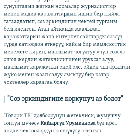
сунушталып жаткан нормалар журналисттер
менен медиа каражаттардын ишин бир кыйла
татаалдатып, сөз эркиндигин чектей турганы
белгиленген. Атап айтканда маалымат
каражаттарын жана интернет сайттарды сөзсүз
түрдө каттоодон өткөрүү, кайсы бир мамлекеттик
мекемеге кирип, маалымат чогултуу үчүн сөзсүз
ошол жердин жетекчилигинен уруксат алуу,
маалымат каражатын оңой эле, ойдон чыгарылган
жүйө менен жаап салуу сыяктуу бир катар
чектөөлөр каралган болчу.
"Сөз эркиндигине коркунуч аз болот"
“Говори ТВ” долбоорунун жетекчиси, жумушчу
топтун мүчөсү
Кайыргүл Урумканова
бул ирет
андай чектөөлөрдүн көпчүлүгү алынып