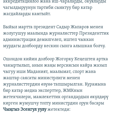
аккредитациялоо жана иш-чараларды, окуяларды
чагылдыруунун тартиби сыяктуу бир катар
жагдайларды камтыйт.
Быйыл мартта президент Садыр Жапаров менен
жолугушуу маалында журналисттер Президенттик
администрация демилгелеп, иштеп чыккан
мурдагы долбоорду кескин сынга алышкан болчу.
Ошондон кийин долбоор Жогорку Кеңештен артка
чакыртылып, анын жаңы версиясын кайра жазып
чыгуу иши Маданият, маалымат, спорт жана
жаштар саясаты министрлиги менен
журналисттердин өзүнө тапшырылган. Курамына
бир катар медиа эксперттер, ЖМКнын
жетекчилери, мамлекеттик органдардын өкүлдөрү
кирген жумушчу топту министрдин орун басары
Чыңгыз Эсенгул уулу
жетектеди: