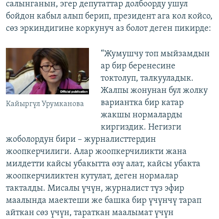
салынганын, эгер депутаттар долбоорду ушул
бойдон кабыл алып берип, президент ага кол койсо,
сөз эркиндигине коркунуч аз болот деген пикирде:
“Жумушчу топ мыйзамдын
ар бир беренесине
токтолуп, талкууладык.
Жалпы жонунан бул жолку
вариантка бир катар
Кайыргүл Урумканова
жакшы нормаларды
киргиздик. Негизги
жоболордун бири – журналисттердин
жоопкерчилиги. Алар жоопкерчиликти жана
милдетти кайсы убакытта өзү алат, кайсы убакта
жоопкерчиликтен кутулат, деген нормалар
такталды. Мисалы үчүн, журналист түз эфир
маалында маектеши же башка бир үчүнчү тарап
айткан сөз үчүн, тараткан маалымат үчүн