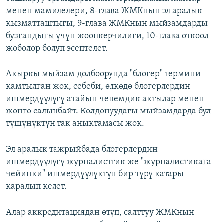
менен мамилелери, 8-глава ЖМКнын эл аралык
кызматташтыгы, 9-глава ЖМКнын мыйзамдарды
бузгандыгы үчүн жоопкерчилиги, 10-глава өткөөл
жоболор болуп эсептелет.
Акыркы мыйзам долбоорунда "блогер" термини
камтылган жок, себеби, өлкөдө блогерлердин
ишмердүүлүгү атайын ченемдик актылар менен
жөнгө салынбайт. Колдонуудагы мыйзамдарда бул
түшүнүктүн так аныктамасы жок.
Эл аралык тажрыйбада блогерлердин
ишмердүүлүгү журналисттик же "журналистикага
чейинки" ишмердүүлүктүн бир түрү катары
каралып келет.
Алар аккредитациядан өтүп, салттуу ЖМКнын