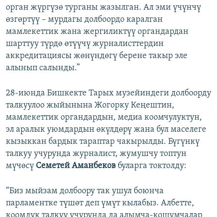
орган жүргүзө турганы жазылган. Ал эми үчүнчү
өзгөртүү – мурдагы долбоордо каралган
мамлекеттик жана жергиликтүү органдардан
шарттуу түрдө өтүүчү журналисттердин
аккредитациясы жөнүндөгү берене такыр эле
алынып салынды.”
28-июнда Бишкекте Тарых музейиндеги долбоорду
талкуулоо жыйынына Жогорку Кеңештин,
мамлекеттик органдардын, медиа коомчулуктун,
эл аралык уюмдардын өкүлдөрү жана бул маселеге
кызыккан бардык тараптар чакырылды. Бүгүнкү
талкуу учурунда журналист, жумушчу топтун
мүчөсү
Семетей Аманбеков
буларга токтолду:
“Биз мыйзам долбоору так ушул боюнча
парламентке түшөт деп үмүт кылабыз. Албетте,
коомдук талкуу учурунда да алымча-кошумчалар