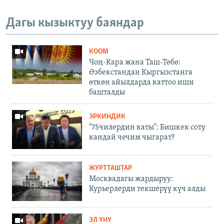
Дагы кызыктуу баяндар
КООМ
Чоң-Кара жана Таш-Төбө:
Өзбекстандан Кыргызстанга
өткөн айылдарда каттоо иши
башталды
ЭРКИНДИК
"75чилердин каты": Бишкек соту
кандай чечим чыгарат?
ЖУРТТАШТАР
Москвадагы жардыруу:
Курьерлерди текшерүү күч алды
ЭЛ ҮНҮ