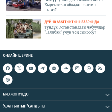
Кыргызстан абалдан кантип
чыгат?
ДҮЙНӨ АЗАТТЫКТЫН НАЗАРЫНДА
Түндүк Ооганстандагы чабуулдар
"Талибан" үчүн чоң сынообу?
ОНЛАЙН ШЕРИНЕ
БИЗ ЖӨНҮНДӨ
"АЗАТТЫКТЫН" САНДЫГЫ