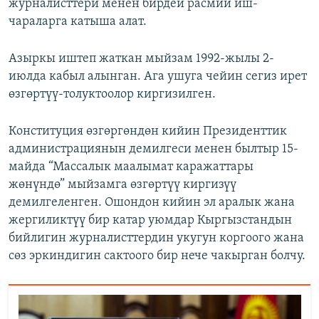
журналисттери менен бирдей расмий иш-
чараларга катыша алат.
Азыркы иштеп жаткан мыйзам 1992-жылы 2-
июлда кабыл алынган. Ага ушуга чейин сегиз ирет
өзгөртүү-толуктоолор киргизилген.
Конституция өзгөргөндөн кийин Президенттик
администрациянын демилгеси менен былтыр 15-
майда “Массалык маалымат каражаттары
жөнүндө” мыйзамга өзгөртүү киргизүү
демилгеленген. Ошондон кийин эл аралык жана
жергиликтүү бир катар уюмдар Кыргызстандын
бийлигин журналисттердин укугун коргоого жана
сөз эркиндигин сактоого бир нече чакырган болчу.