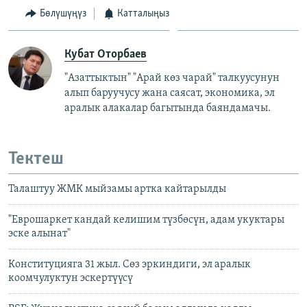
Бөлүшүңүз
Катталыңыз
Кубат Оторбаев
"Азаттыктын" "Арай көз чарай" талкуусунун
алып баруучусу жана саясат, экономика, эл
аралык алакалар багытында баяндамачы.
Тектеш
Талаштуу ЖМК мыйзамы артка кайтарылды
"Еврошаркет кандай келишим түзбөсүн, адам укуктары
эске алынат"
Конституцияга 31 жыл. Сөз эркиндиги, эл аралык
коомчулуктун эскертүүсү