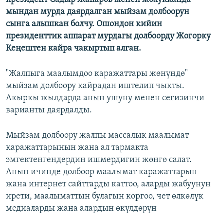
мындан мурда даярдалган мыйзам долбоорун
сынга алышкан болчу. Ошондон кийин
президенттик аппарат мурдагы долбоорду Жогорку
Кеңештен кайра чакыртып алган.
"Жалпыга маалымдоо каражаттары жөнүндө"
мыйзам долбоору кайрадан иштелип чыкты.
Акыркы жылдарда анын ушуну менен сегизинчи
варианты даярдалды.
Мыйзам долбоору жалпы массалык маалымат
каражаттарынын жана ал тармакта
эмгектенгендердин ишмердигин жөнгө салат.
Анын ичинде долбоор маалымат каражаттарын
жана интернет сайттарды каттоо, аларды жабуунун
ирети, маалыматтын булагын коргоо, чет өлкөлүк
медиаларды жана алардын өкүлдөрүн