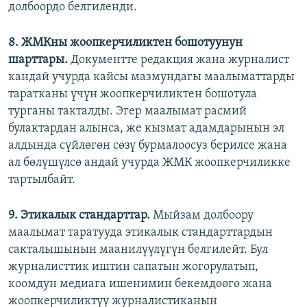
долбоордо белгиленди.
8. ЖМКны жоопкерчиликтен бошотуунун
шарттары.
Документте редакция жана журналист
кандай учурда кайсы мазмундагы маалыматтарды
таратканы үчүн жоопкерчиликтен бошотула
турганы такталды. Эгер маалымат расмий
булактардан алынса, же кызмат адамдарынын эл
алдында сүйлөгөн сөзү бурмалоосуз берилсе жана
ал бөлүшүлсө андай учурда ЖМК жоопкерчиликке
тартылбайт.
9. Этикалык стандарттар.
Мыйзам долбоору
маалымат таратууда этикалык стандарттардын
сакталышынын маанилүүлүгүн белгилейт. Бул
журналисттик иштин сапатын жогорулатып,
коомдун медиага ишенимин бекемдөөгө жана
жоопкерчиликтүү журналистиканын