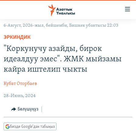
Линктер
Мазмунга
өтүңүз
6-Август, 2026-жыл, бейшемби, Бишкек убактысы 22:03
Навигацияга
ЖАҢЫЛЫКТАР
өтүңүз
ЭРКИНДИК
КЫРГЫЗСТАН
Издөөгө
"Коркунучу азайды, бирок
салыңыз
ДҮЙНӨ
КЫРГЫЗСТАН
идеалдуу эмес". ЖМК мыйзамы
УКРАИНА
САЯСАТ
ДҮЙНӨ
кайра иштелип чыкты
АТАЙЫН ИЛИКТӨӨ
ЭКОНОМИКА
БОРБОР АЗИЯ
Кубат Оторбаев
ТВ ПРОГРАММАЛАР
МАДАНИЯТ
28-Июнь, 2024
ПОДКАСТ
БҮГҮН АЗАТТЫКТА
ӨЗГӨЧӨ ПИКИР
ЭКСПЕРТТЕР ТАЛДАЙТ
Бөлүшүңүз
БИЗ ЖАНА ДҮЙНӨ
Русский
Бизди Google'дан табыңыз
ДАНИСТЕ