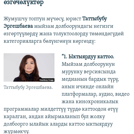
өзгөчөлүктөр
Жумушчу топтун мүчөсү, юрист
Таттыбубу
Эргешбаева
мыйзам долбоорундагы негизги
өзгөртүүлөрдү жана толуктоолорду төмөндөгүдөй
категорияларга бөлүнгөнүн көргөздү:
“1.
Ыктыярдуу
каттоо
.
Мыйзам долбоорунун
мурунку версиясында
медианын бардык түрү,
анын ичинде онлайн
Таттыбубу Эргешбаева.
платформалар, аудио, видео
жана кинохроникалык
программалар милдеттүү түрдө каттоодон өтүү
каралган, андан айырмаланып бул жолку
долбоорго ылайык аларды каттоо ыктыярдуу
жүрмөкчү.