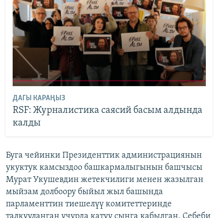
ДАГЫ КАРАҢЫЗ
RSF: Журналистика саясий басым алдында
калды
Буга чейинки Президенттик администрациянын
укуктук камсыздоо башкармалыгынын башчысы
Мурат Укушевдин жетекчилиги менен жазылган
мыйзам долбоору быйыл жыл башында
парламенттин тиешелүү комитеттеринде
талкууланган учурда катуу сынга кабылган. Себеби