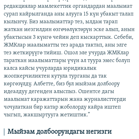
редакциялар мамлекеттик органдардан маалымат
сурап кайрылганда аны алууга 15 күн убакыт талап
кылынчу. Биз маалыматтар тез, ылдам тарап
жаткан мезгилдин өзгөчөлүктөрүн эске алып, анын
убактысын 3 күнгө чейин деп кыскарттык. Себеби,
ЖМКлар маалыматты тез арада тактап, аны элге
тез жеткирүүгө тийиш. Ошол эле учурда ЖМКлар
тараткан маалыматтары үчүн ал туура эмес болуп
калса кайсы учурларда юридикалык
жоопкерчиликтен кутула турганы да так
көргөзүлдү. Албетте, биз бул мыйзам долбоору
идеалдуу дегенден алыспыз. Ошентсе дагы
маалымат каражаттарын жана журналисттерди
чочулаткан бир катар жоболорду кайра иштеп
чыгып, жакшыртууга жетиштик.”
Мыйзам долбоорундагы негизги