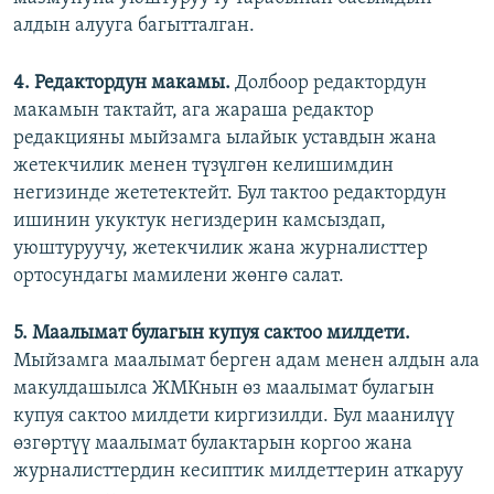
алдын алууга багытталган.
4.
Редактордун
макамы.
Долбоор редактордун
макамын тактайт, ага жараша редактор
редакцияны мыйзамга ылайык уставдын жана
жетекчилик менен түзүлгөн келишимдин
негизинде жететектейт. Бул тактоо редактордун
ишинин укуктук негиздерин камсыздап,
уюштуруучу, жетекчилик жана журналисттер
ортосундагы мамилени жөнгө салат.
5.
Маалымат булагын купуя сактоо милдети.
Мыйзамга маалымат берген адам менен алдын ала
макулдашылса ЖМКнын өз маалымат булагын
купуя сактоо милдети киргизилди. Бул маанилүү
өзгөртүү маалымат булактарын коргоо жана
журналисттердин кесиптик милдеттерин аткаруу