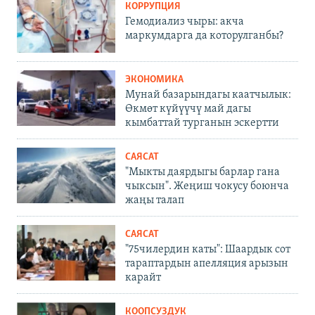
КОРРУПЦИЯ
Гемодиализ чыры: акча
маркумдарга да которулганбы?
ЭКОНОМИКА
Мунай базарындагы каатчылык:
Өкмөт күйүүчү май дагы
кымбаттай турганын эскертти
САЯСАТ
"Мыкты даярдыгы барлар гана
чыксын". Жеңиш чокусу боюнча
жаңы талап
САЯСАТ
"75чилердин каты": Шаардык сот
тараптардын апелляция арызын
карайт
КООПСУЗДУК