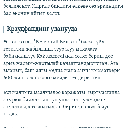
белгиленет. Кыргыз бийлиги өлкөдө сөз эркиндиги
бар экенин айтып келет.
Краудфандинг уланууда
Өткөн жылы "Вечерний Бишкек" басма үйү
гезиттин жабылышы тууралуу макалага
байланыштуу Kaktus.mediaны сотко берип, доо
арыз жарым-жартылай канааттандырылган. Ага
ылайык, баш-аягы медиа жана анын кызматкери
600 миң сом төлөөгө милдеттендирилген.
Бул жалпыга маалымдоо каражаты Кыргызстанда
азыркы бийликтин тушунда көп суммадагы
акчалай доого жыгылган биринчи окуя болуп
калды.