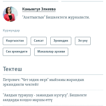
Канымгүл Элкеева
"Азаттыктын" Бишкектеги журналисти.
Куржундар
Кыргызстан
Саясат
Эркиндик
Эл үнү
Сөз эркиндиги
Макалалар архиви
Тектеш
Петрович: "Чет элдик өкүл" мыйзамы жарандык
эркиндикти чектейт
"Аялдын турмушу - замандын күзгүсү". Бишкекте
аялдарды колдоо маршы өттү