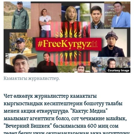
ОНЛАЙН ШЕРИНЕ
ЭЖЕ-СИҢДИЛЕР
АЗАТТЫК+
ЫҢГАЙСЫЗ СУРООЛОР
ЭЕ/АРнун бардык сайттары
Камактагы журналисттер.
Чет өлкөлүк журналисттер камактагы
кыргызстандык кесиптештерин бошотуу талабы
менен акция өткөрүшүүдө. "Кактус Медиа"
маалымат агенттиги болсо, сот чечимине ылайык,
"Вечерний Бишкек" басылмасына 600 миң сом
төлөп берүү үчүн окурмандарынан акча чогултууну