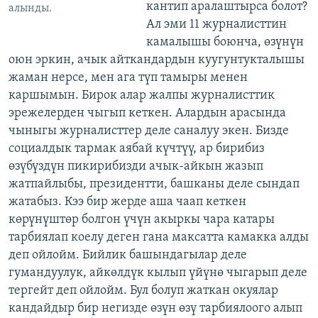
кантип аралаштырса болот?
алынды.
Ал эми 11 журналисттин
камалышы боюнча, өзүнүн
оюн эркин, ачык айткандардын куугунтукталышы
жаман нерсе, мен ага түп тамыры менен
каршымын. Бирок алар жалпы журналисттик
эрежелерден чыгып кеткен. Алардын арасында
чыныгы журналисттер деле саналуу экен. Бизде
социалдык тармак аябай күчтүү, ар бирибиз
өзүбүздүн пикирибизди ачык-айкын жазып
жатпайлыбы, президентти, башканы деле сындап
жатабыз. Кээ бир жерде аша чаап кеткен
көрүнүштөр болгон үчүн акыркы чара катары
тарбиялап коелу деген гана максатта камакка алды
деп ойлойм. Бийлик башындагылар деле
гумандуулук, айкөлдүк кылып үйүнө чыгарып деле
тергейт деп ойлойм. Бул болуп жаткан окуялар
кандайдыр бир негизде өзүн өзү тарбиялоого алып