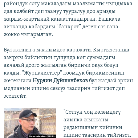
райондук соту макаладагы маалыматты чындыкка
дал келбейт деп таануу тууралуу доо арызды
жарым-жартылай канааттандырган. Башкача
айтканда кабардагы “банкрот” деген сөз гана
жокко чыгарылган.
Бул жалпыга маалымдоо каражаты Кыргызстанда
азыркы бийликтин тушунда көп суммадагы
акчалай доого жыгылган биринчи окуя болуп
калды. "Журналисттер" коомдук бирикмесинин
жетекчиси
Нурдин Дүйшөнбеков
бул жагдай эркин
медианын ишине сөзсүз таасирин тийгизет деп
эсептейт.
"Соттун чоң көлөмдөгү
айыпка жыкканы
редакциянын кийинки
ишине таасирин тийгизет.