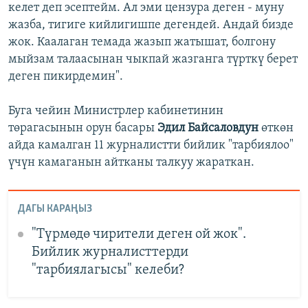
келет деп эсептейм. Ал эми цензура деген - муну
жазба, тигиге кийлигишпе дегендей. Андай бизде
жок. Каалаган темада жазып жатышат, болгону
мыйзам талаасынан чыкпай жазганга түрткү берет
деген пикирдемин".
Буга чейин Министрлер кабинетинин
төрагасынын орун басары
Эдил Байсаловдун
өткөн
айда камалган 11 журналистти бийлик "тарбиялоо"
үчүн камаганын айтканы талкуу жараткан.
ДАГЫ КАРАҢЫЗ
"Түрмөдө чирители деген ой жок".
Бийлик журналисттерди
"тарбиялагысы" келеби?