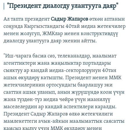
"Президент диалогду улантууга даяр"
Ал тапта президент
Садыр Жапаров
өткөн аптанын
соңунда Кыргызстандагы 40тай медиа жетекчилер
менен жолугуп, ЖМКлар менен конструктивдүү
диалогду улантууга даяр экенин айтты.
"Иш-чарага басма сөз, телеканалдар, маалымат
агенттиктери жана жаңылыктар порталдары
сыяктуу ар кандай медиа-секторлорунун 40тан
ашык өкүлдөрү катышты. Президент менен ММК
жетекчилеринин ортосундагы баарлашуу эки
сааттан ашык уланып, анын жүрүшүндө коом үчүн
жана түздөн-түз медиа чөйрө үчүн маанилүү
маселелердин ар кандай аспектилери каралды.
Президент Садыр Жапаров өлкө жетекчилиги
мамлекеттеги ачык-айкын маалыматтык саясатты
камсыз кылуу үчүн ММК өкүлдөрү менен