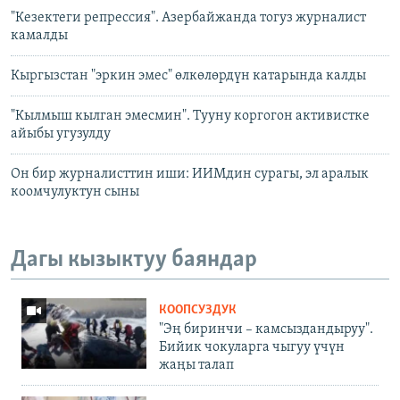
"Кезектеги репрессия". Азербайжанда тогуз журналист
камалды
Кыргызстан "эркин эмес" өлкөлөрдүн катарында калды
"Кылмыш кылган эмесмин". Тууну коргогон активистке
айыбы угузулду
Он бир журналисттин иши: ИИМдин сурагы, эл аралык
коомчулуктун сыны
Дагы кызыктуу баяндар
КООПСУЗДУК
"Эң биринчи – камсыздандыруу".
Бийик чокуларга чыгуу үчүн
жаңы талап