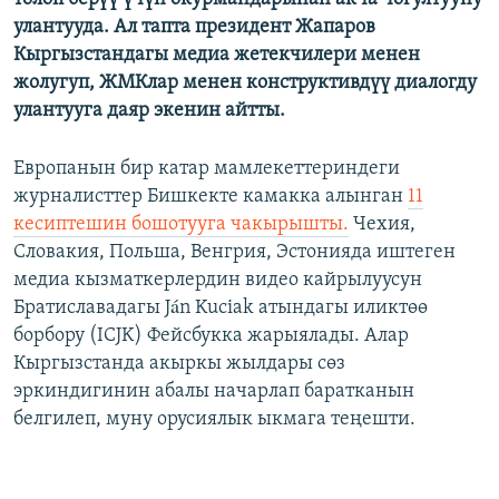
улантууда. Ал тапта президент Жапаров
Кыргызстандагы медиа жетекчилери менен
жолугуп, ЖМКлар менен конструктивдүү диалогду
улантууга даяр экенин айтты.
Европанын бир катар мамлекеттериндеги
журналисттер Бишкекте камакка алынган
11
кесиптешин бошотууга чакырышты.
Чехия,
Словакия, Польша, Венгрия, Эстонияда иштеген
медиа кызматкерлердин видео кайрылуусун
Братиславадагы Ján Kuciak атындагы иликтөө
борбору (ICJK) Фейсбукка жарыялады. Алар
Кыргызстанда акыркы жылдары сөз
эркиндигинин абалы начарлап баратканын
белгилеп, муну орусиялык ыкмага теңешти.