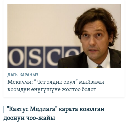
ДАГЫ КАРАҢЫЗ
Мекаччи: “Чет элдик өкүл” мыйзамы
коомдун өнүгүшүнө жолтоо болот
"Кактус Медиага" карата коюлган
доонун чоо-жайы