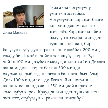
"Биз акча чогултууну
улантып жатабыз.
Чогултулган каражат бизге
коюлган доону төлөөгө
жетпейт. Каражаттын бир
Дина Маслова.
бөлүгүн краудфандингден
түшкөн акчадан, бир
бөлүгүн өзүбүздүн каражаттан төлөйбүз. 200 миң
сомду биз 1-майга чейин төлөшүбүз керек. Буга
чейин 100 миң өзүбүз төлөдүк, андан кийин Диляга
жана медиага керек болгон 500 миңди
окурмандарыбыздан чогулта баштаганбыз. Азыр
Диля 100 миңди төлөдү. Буга чейин чогулган
акчаны кошкондо дагы 350 миңдей каражат
төлөшүбүз керек. Краудфандингден түшкөн акча
жетпесе, өзүбүздүн каражаттан төлөйбүз".