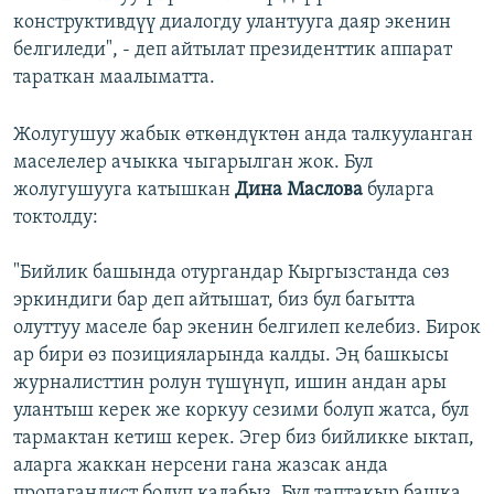
конструктивдүү диалогду улантууга даяр экенин
белгиледи", - деп айтылат президенттик аппарат
тараткан маалыматта.
Жолугушуу жабык өткөндүктөн анда талкууланган
маселелер ачыкка чыгарылган жок. Бул
жолугушууга катышкан
Дина Маслова
буларга
токтолду:
"Бийлик башында отургандар Кыргызстанда сөз
эркиндиги бар деп айтышат, биз бул багытта
олуттуу маселе бар экенин белгилеп келебиз. Бирок
ар бири өз позицияларында калды. Эң башкысы
журналисттин ролун түшүнүп, ишин андан ары
улантыш керек же коркуу сезими болуп жатса, бул
тармактан кетиш керек. Эгер биз бийликке ыктап,
аларга жаккан нерсени гана жазсак анда
пропагандист болуп калабыз. Бул таптакыр башка