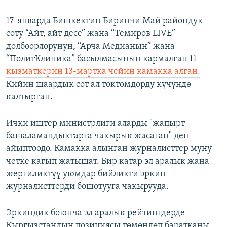
17-январда Бишкектин Биринчи Май райондук
соту “Айт, айт десе” жана “Темиров LIVE”
долбоорлорунун, “Арча Медианын” жана
“ПолитКлиника” басылмасынын кармалган 11
кызматкерин 13-мартка чейин камакка алган.
Кийин шаардык сот ал токтомдорду күчүндө
калтырган.
Ички иштер министрлиги аларды "жапырт
башаламандыктарга чакырык жасаган" деп
айыптоодо. Камакка алынган журналисттер муну
четке кагып жатышат. Бир катар эл аралык жана
жергиликтүү уюмдар бийликти эркин
журналисттерди бошотууга чакырууда.
Эркиндик боюнча эл аралык рейтингдерде
Кыргызстандын позициясы төмөндөп баратканы