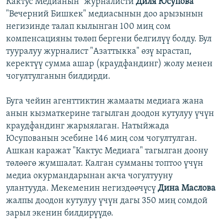
Кактус Медианын" журналисти
Диля Юсупова
"Вечерний Бишкек" медиасынын доо арызынын
негизинде талап кылынган 100 миң сом
компенсацияны төлөп бергени белгилүү болду. Бул
тууралуу журналист "Азаттыкка" өзү ырастап,
керектүү сумма ашар (краудфандинг) жолу менен
чогултулганын билдирди.
Буга чейин агенттиктин жамааты медиага жана
анын кызматкерине тагылган доодон кутулуу үчүн
краудфандинг жарыялаган. Натыйжада
Юсупованын эсебине 146 миң сом чогултулган.
Ашкан каражат "Кактус Медиага" тагылган доону
төлөөгө жумшалат. Калган сумманы топтоо үчүн
медиа окурмандарынан акча чогултууну
улантууда. Мекеменин негиздөөчүсү
Дина Маслова
жалпы доодон кутулуу үчүн дагы 350 миң сомдой
зарыл экенин билдирүүдө.