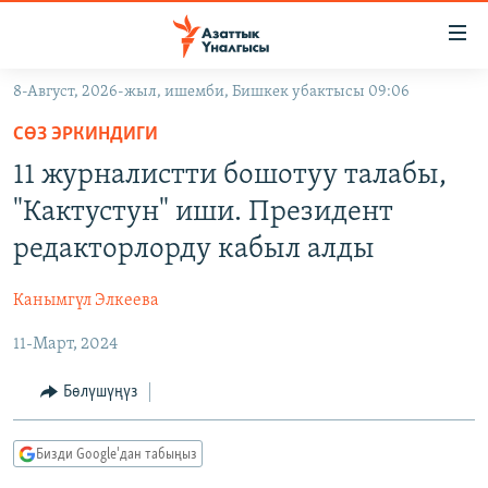
Линктер
Мазмунга
өтүңүз
8-Август, 2026-жыл, ишемби, Бишкек убактысы 09:06
Навигацияга
ЖАҢЫЛЫКТАР
өтүңүз
СӨЗ ЭРКИНДИГИ
КЫРГЫЗСТАН
Издөөгө
11 журналистти бошотуу талабы,
салыңыз
ДҮЙНӨ
КЫРГЫЗСТАН
"Кактустун" иши. Президент
УКРАИНА
САЯСАТ
ДҮЙНӨ
редакторлорду кабыл алды
АТАЙЫН ИЛИКТӨӨ
ЭКОНОМИКА
БОРБОР АЗИЯ
Канымгүл Элкеева
ТВ ПРОГРАММАЛАР
МАДАНИЯТ
11-Март, 2024
ПОДКАСТ
БҮГҮН АЗАТТЫКТА
ӨЗГӨЧӨ ПИКИР
ЭКСПЕРТТЕР ТАЛДАЙТ
Бөлүшүңүз
БИЗ ЖАНА ДҮЙНӨ
Русский
Бизди Google'дан табыңыз
ДАНИСТЕ