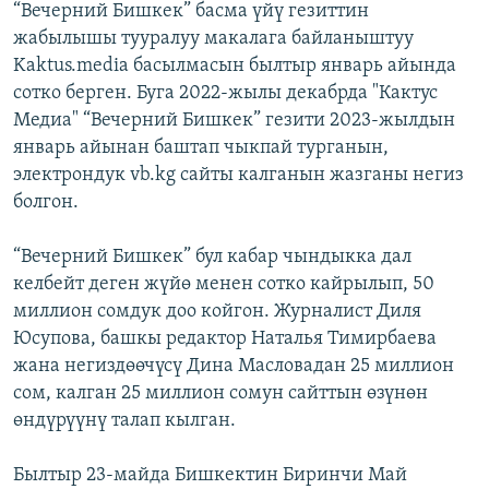
“Вечерний Бишкек” басма үйү гезиттин
жабылышы тууралуу макалага байланыштуу
Kaktus.media басылмасын былтыр январь айында
сотко берген. Буга 2022-жылы декабрда "Кактус
Медиа" “Вечерний Бишкек” гезити 2023-жылдын
январь айынан баштап чыкпай турганын,
электрондук vb.kg сайты калганын жазганы негиз
болгон.
“Вечерний Бишкек” бул кабар чындыкка дал
келбейт деген жүйө менен сотко кайрылып, 50
миллион сомдук доо койгон. Журналист Диля
Юсупова, башкы редактор Наталья Тимирбаева
жана негиздөөчүсү Дина Масловадан 25 миллион
сом, калган 25 миллион сомун сайттын өзүнөн
өндүрүүнү талап кылган.
Былтыр 23-майда Бишкектин Биринчи Май