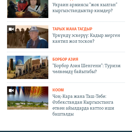
Украин армиясы "жок кылган"
кыргызстандыктар кимдер?
ТАРЫХ ЖАНА ТАГДЫР
Үркүндү эскерүү: Кадыр мерген
кантип жол тоскон?
БОРБОР АЗИЯ
"Борбор Азия Шенгени": Туризм
чөлкөмдү байытабы?
КООМ
Чоң-Кара жана Таш-Төбө:
Өзбекстандан Кыргызстанга
өткөн айылдарда каттоо иши
башталды