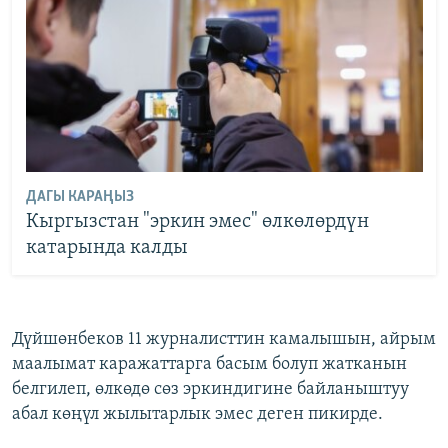
ДАГЫ КАРАҢЫЗ
Кыргызстан "эркин эмес" өлкөлөрдүн
катарында калды
Дүйшөнбеков 11 журналисттин камалышын, айрым
маалымат каражаттарга басым болуп жатканын
белгилеп, өлкөдө сөз эркиндигине байланыштуу
абал көңүл жылытарлык эмес деген пикирде.