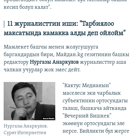
кесип болуп калат".
11 журналисттин иши: "Тарбиялоо
максатында камакка алды деп ойлойм"
Мамлекет башчы менен жолугушууга
баргандардын бири, Майдан.kg гезитинин башкы
редактору
Нургазы Анаркулов
журналисттер аша
чапкан учурлар жок эмес дейт.
"Кактус Медианын"
маселеси эки чарбалык
субъектинин ортосундагы
талаш, башкача айтканда
"Вечерний Бишкек"
экөөнүн ортосундагы эле
Нургазы Анаркулов.
нерсе. Бийликти бул жерге
Сүрөт Интернеттен