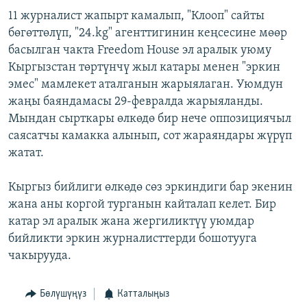
11 журналист жапырт камалып, "Клооп" сайты
бөгөттөлүп, "24.kg" агенттигинин кеңсесине мөөр
басылган чакта Freedom House эл аралык уюму
Кыргызстан төртүнчү жыл катары менен "эркин
эмес" мамлекет аталганын жарыялаган. Уюмдун
жаңы баяндамасы 29-февралда жарыяланды.
Мындан сырткары өлкөдө бир нече оппозициячыл
саясатчы камакка алынып, сот жараяндары жүрүп
жатат.
Кыргыз бийлиги өлкөдө сөз эркиндиги бар экенин
жана аны коргой турганын кайталап келет. Бир
катар эл аралык жана жергиликтүү уюмдар
бийликти эркин журналисттерди бошотууга
чакырууда.
Бөлүшүңүз
Катталыңыз