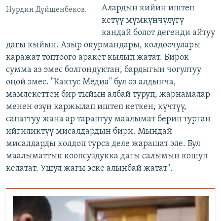
Алардын кийин иштеп
Нурдин Дүйшөнбеков.
кетүү мүмкүнчүлүгү
кандай болот дегенди айтуу
дагы кыйын. Азыр окурмандары, колдоочулары
каражат топтоого аракет кылып жатат. Бирок
сумма аз эмес болгондуктан, бардыгын чогултуу
оңой эмес. "Кактус Медиа" бул өз алдынча,
мамлекеттен бир тыйын албай туруп, жарнамалар
менен өзүн каржылап иштеп кеткен, күчтүү,
сапаттуу жана ар тараптуу маалымат берип турган
ийгиликтүү мисалдардын бири. Мындай
мисалдарды колдоп турса деле жарашат эле. Бул
маалыматтык коопсуздукка дагы салымын кошуп
келатат. Ушул жагы эске алынбай жатат".