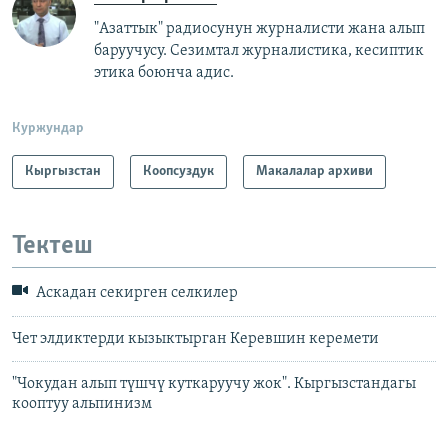
"Азаттык" радиосунун журналисти жана алып
баруучусу. Сезимтал журналистика, кесиптик
этика боюнча адис.
Куржундар
Кыргызстан
Коопсуздук
Макалалар архиви
Тектеш
Аскадан секирген cелкилер
Чет элдиктерди кызыктырган Керевшин керемети
"Чокудан алып түшчү куткаруучу жок". Кыргызстандагы
кооптуу альпинизм