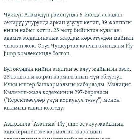
Чүйдүн Аламүдүн районунда 6-июлда аскадан
секирүү учурунда аркан үзүлүп кетип, 39 жаштагы
киши набыт кетти. 25 метр бийиктен кулаган
адамга медициналык жардам көрсөтүүдөн майнап
чыккан жок. Окуя Чуңкурчак капчыгайындагы Fly
Jump комлексинде болгон.
Бул окуядан кийин аталган эс алуу жайынын ээси,
28 жаштагы жаран кармалганын Чүй облустук
Ички иштер башкармалыгы кабарлады. Милиция
Кылмыш-жаза кодексинин 297-беренеси
("Керектөөчүлөр үчүн коркунуч түзүү") менен
кылмыш ишин козгоду.
Азырынча "Азаттык" Fly Jump эс алуу жайынын
адистеринен же кармалган жарандын