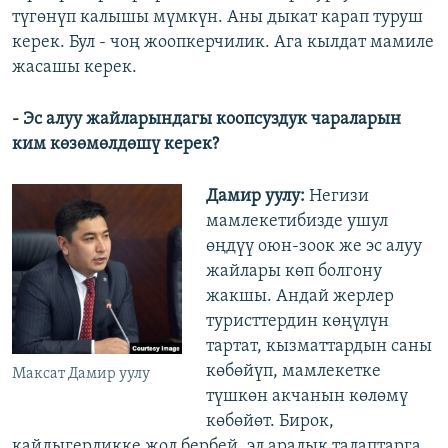
түгөнүп калышы мүмкүн. Аны дыкат карап туруш
керек. Бул - чоң жоопкерчилик. Ага кылдат мамиле
жасашы керек.
- Эс алуу жайларындагы коопсуздук чараларын
ким көзөмөлдөшү керек?
Дамир уулу:
Негизи
мамлекетибизде ушул
өңдүү оюн-зоок же эс алуу
жайлары көп болгону
жакшы. Андай жерлер
туристтердин көңүлүн
тартат, кызматтардын саны
көбөйүп, мамлекетке
Максат Дамир уулу
түшкөн акчанын көлөмү
көбөйөт. Бирок,
кайдыгерликке жол бербей, эл аралык талаптарга