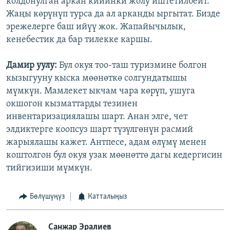
колдонулган аркан кийинки жолу иштетилбейт.
Жаңы көрүнүп турса да ал арканды ыргытат. Бизде
эрежелерге баш ийүү жок. Жапайычылык,
кенебестик да бар тилекке каршы.
Дамир уулу:
Бул окуя тоо-таш туризмине болгон
кызыгууну кыска мөөнөткө солгундатышы
мүмкүн. Мамлекет ыкчам чара көрүп, ушуга
окшогон кызматтарды тезинен
инвентаризациялашы шарт. Анан элге, чет
элдиктерге коопсуз шарт түзүлгөнүн расмий
жарыялашы кажет. Антпесе, адам өлүмү менен
коштолгон бул окуя узак мөөнөттө дагы кедергисин
тийгизиши мүмкүн.
Бөлүшүңүз
Катталыңыз
Санжар Эралиев