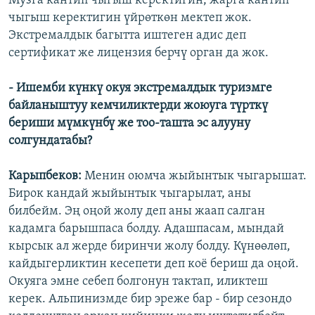
Музга кантип чыгыш керектигин, жарга кантип
чыгыш керектигин үйрөткөн мектеп жок.
Экстремалдык багытта иштеген адис деп
сертификат же лицензия берчү орган да жок.
- Ишемби күнкү окуя экстремалдык туризмге
байланыштуу кемчиликтерди жоюуга түрткү
бериши мүмкүнбү же тоо-ташта эс алууну
солгундатабы?
Карыпбеков:
Менин оюмча жыйынтык чыгарышат.
Бирок кандай жыйынтык чыгарылат, аны
билбейм. Эң оңой жолу деп аны жаап салган
кадамга барышпаса болду. Адашпасам, мындай
кырсык ал жерде биринчи жолу болду. Күнөөлөп,
кайдыгерликтин кесепети деп коё бериш да оңой.
Окуяга эмне себеп болгонун тактап, иликтеш
керек. Альпинизмде бир эреже бар - бир сезондо