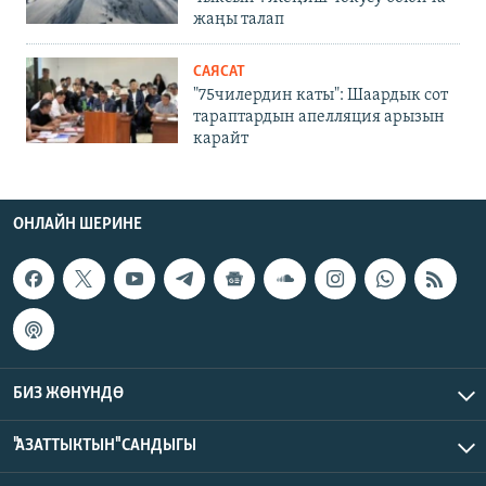
жаңы талап
САЯСАТ
"75чилердин каты": Шаардык сот
тараптардын апелляция арызын
карайт
ОНЛАЙН ШЕРИНЕ
БИЗ ЖӨНҮНДӨ
"АЗАТТЫКТЫН" САНДЫГЫ