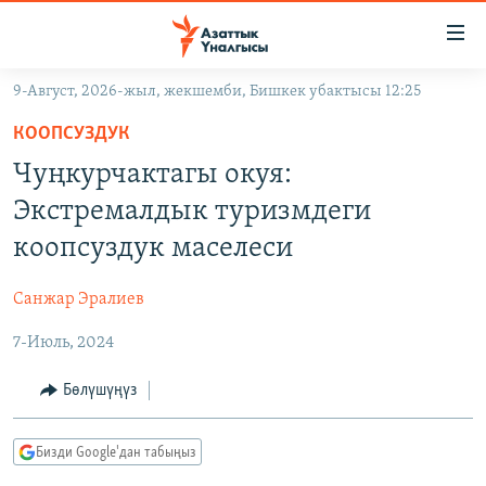
Линктер
Мазмунга
өтүңүз
9-Август, 2026-жыл, жекшемби, Бишкек убактысы 12:25
Навигацияга
ЖАҢЫЛЫКТАР
өтүңүз
КООПСУЗДУК
КЫРГЫЗСТАН
Издөөгө
Чуңкурчактагы окуя:
салыңыз
ДҮЙНӨ
КЫРГЫЗСТАН
Экстремалдык туризмдеги
УКРАИНА
САЯСАТ
ДҮЙНӨ
коопсуздук маселеси
АТАЙЫН ИЛИКТӨӨ
ЭКОНОМИКА
БОРБОР АЗИЯ
Санжар Эралиев
ТВ ПРОГРАММАЛАР
МАДАНИЯТ
7-Июль, 2024
ПОДКАСТ
БҮГҮН АЗАТТЫКТА
ӨЗГӨЧӨ ПИКИР
ЭКСПЕРТТЕР ТАЛДАЙТ
Бөлүшүңүз
БИЗ ЖАНА ДҮЙНӨ
Русский
Бизди Google'дан табыңыз
ДАНИСТЕ