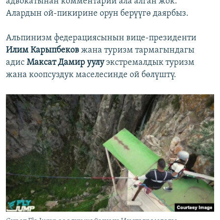
адвокатынан комментарий ала алган жок.
Алардын ой-пикирине орун берүүгө даярбыз.
Альпинизм федерациясынын вице-президенти
Илим Карыпбеков
жана туризм тармагындагы
адис
Максат Дамир уулу
экстремалдык туризм
жана коопсуздук маселесинде ой бөлүштү.