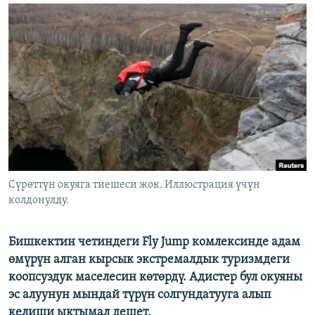
ОНЛАЙН ШЕРИНЕ
ЭЖЕ-СИҢДИЛЕР
АЗАТТЫК+
ЫҢГАЙСЫЗ СУРООЛОР
ЭЕ/АРнун бардык сайттары
Cүрөттүн окуяга тиешеси жок. Иллюстрация үчүн
колдонулду.
Бишкектин четиндеги Fly Jump комлексинде адам
өмүрүн алган кырсык экстремалдык туризмдеги
коопсуздук маселесин көтөрдү. Адистер бул окуяны
эс алуунун мындай түрүн солгундатууга алып
келиши ыктымал дешет.