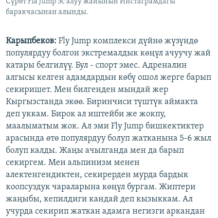
Сүрөт Fla Jump эс алуу жайынын Инстаграмдагы
баракчасынан алынды.
Карыпбеков:
Fly Jump комплекси дүйнө жүзүндө
популярдуу болгон экстремалдык көңүл ачуучу жай
катары белгилүү. Бул - спорт эмес. Адреналин
алгысы келген адамдардын көбү ошол жерге барып
секиришет. Мен билгенден мындай жер
Кыргызстанда экөө. Биринчиси түштүк аймакта
деп уккам. Бирок ал иштейби же жокпу,
маалыматым жок. Ал эми Fly Jump бишкектиктер
арасында өтө популярдуу болуп жатканына 5-6 жыл
болуп калды. Жаңы ачылганда мен да барып
секиргем. Мен альпинизм менен
алектенгендиктен, секирерден мурда бардык
коопсуздук чараларына көңүл бургам. Жиптери
жаңыбы, кепилдиги кандай деп кызыккам. Ал
учурда секирип жаткан адамга негизги аркандан