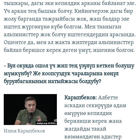
тышкары, дагы эки кепилдик арканы байланат эле.
Үч аркан тең бышык болчу. Кийинчерээк дагы бир
жолу барганда тажрыйбасы жок, жаш балдар эле
иштеп жүргөнүнө күбө болгом. Мен тааныган
альпинисттер жок болчу иштегендердин арасында.
Ошентсе да, мен ал жакта жиптерди альпинисттер
байлап беришсе керек деген үмүт, ишеним болгон.
- Бул окуяда ошол үч жип тең үзүлүп кеткен болушу
мүмкүнбү? Же коопсуздук чараларына көңүл
бурулбаганынын натыйжасы болдубу?
Карыпбеков:
Албетте
аскадан секирүүдө адам
өмүрүнө кепилдик
берилиши керек жана
жагдайды такай
Илим Карыпбеков
көзөмөлдөгөн адистер