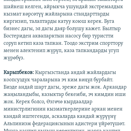
шайкеш келген, айрыкча ушундай экстремалдык
кызмат көрсөтүү жайларына стандарттарды
киргизип, талаптарды катуу коюш керек. Буга
бизнес дагы, эл дагы даяр болушу кажет. Былтыр
Бостериден аквапарктын насосу бир туристти
соруп кетип каза тапкан. Тоодо экстрим спорттору
менен алектенип жүрүп, каза тапкандарды угуп
жүрөбүз.
Карыпбеков:
Кыргызстанда андай жайлардагы
коопсуздук чараларына эч ким көңүл бурбайт.
Бизде андай шарт дагы, эреже дагы жок. Аркандар
жаңыландыбы, казыктар бекемби, эч кимдин иши
жок. Керек болсо, Өзгөчө кырдаалдар
министрлигинин кызматкерлерине аркан менен
кандай иштегенди, аскаларда кандай жүрүүнү
Альпинизм федерациясынын адистери үйрөтүшөт.