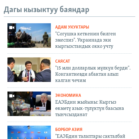
Дагы кызыктуу баяндар
АДАМ УКУКТАРЫ
"Согушка кеткенин билген
эмеспиз". Украинада эки
кыргызстандык окко учту
САЯСАТ
"15 млн долларлык мүлкүн берди".
Конгантиевди абактан алып
калган чечим
ЭКОНОМИКА
ЕАЭБдин жыйыны: Кыргыз
өкмөтү азык-түлүктүн баасына
тынчсызданат
БОРБОР АЗИЯ
"ЕАЭБдин талаптары сакталбай