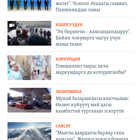
жатат". Чолпон-Атадагы саммит,
Пашиняндын сыны
КООПСУЗДУК
"Эң биринчи – камсыздандыруу".
Бийик чокуларга чыгуу үчүн
жаңы талап
КОРРУПЦИЯ
Гемодиализ чыры: акча
маркумдарга да которулганбы?
ЭКОНОМИКА
Мунай базарындагы каатчылык:
Өкмөт күйүүчү май дагы
кымбаттай турганын эскертти
САЯСАТ
"Мыкты даярдыгы барлар гана
чыксын". Жеңиш чокусу боюнча