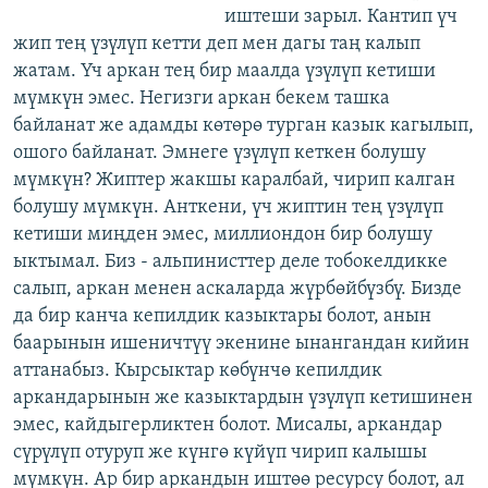
иштеши зарыл. Кантип үч
жип тең үзүлүп кетти деп мен дагы таң калып
жатам. Үч аркан тең бир маалда үзүлүп кетиши
мүмкүн эмес. Негизги аркан бекем ташка
байланат же адамды көтөрө турган казык кагылып,
ошого байланат. Эмнеге үзүлүп кеткен болушу
мүмкүн? Жиптер жакшы каралбай, чирип калган
болушу мүмкүн. Анткени, үч жиптин тең үзүлүп
кетиши миңден эмес, миллиондон бир болушу
ыктымал. Биз - альпинисттер деле тобокелдикке
салып, аркан менен аскаларда жүрбөйбүзбү. Бизде
да бир канча кепилдик казыктары болот, анын
баарынын ишеничтүү экенине ынангандан кийин
аттанабыз. Кырсыктар көбүнчө кепилдик
аркандарынын же казыктардын үзүлүп кетишинен
эмес, кайдыгерликтен болот. Мисалы, аркандар
сүрүлүп отуруп же күнгө күйүп чирип калышы
мүмкүн. Ар бир аркандын иштөө ресурсу болот, ал