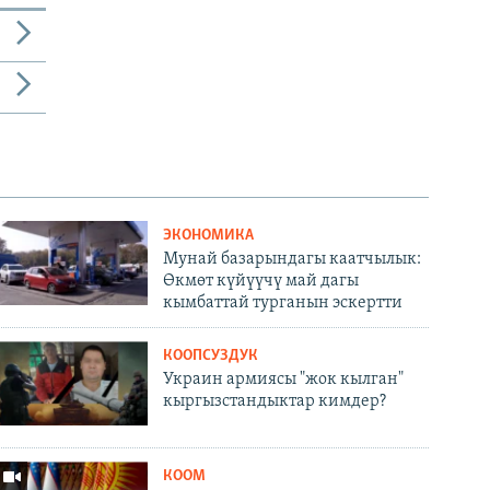
ЭКОНОМИКА
Мунай базарындагы каатчылык:
Өкмөт күйүүчү май дагы
кымбаттай турганын эскертти
КООПСУЗДУК
Украин армиясы "жок кылган"
кыргызстандыктар кимдер?
КООМ