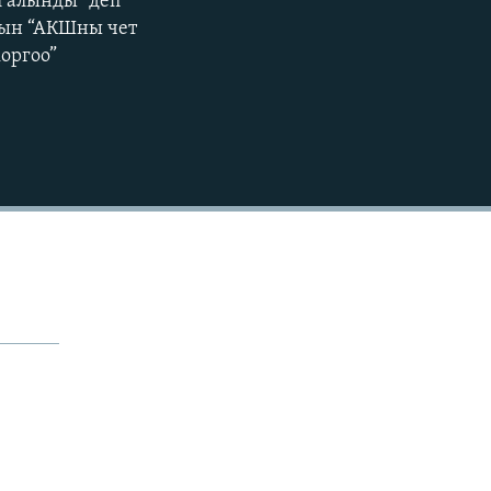
л алынды" деп
тын “АКШны чет
480p
оргоо”
720p
1080p
480p