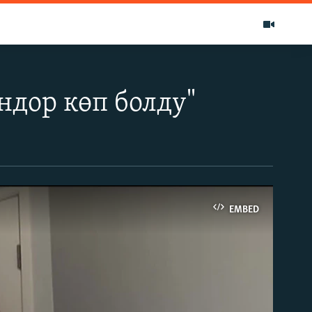
ндор көп болду"
EMBED