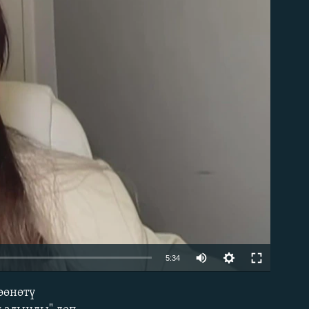
able
Auto
5:34
240p
өөнөтү
EMBED
360p