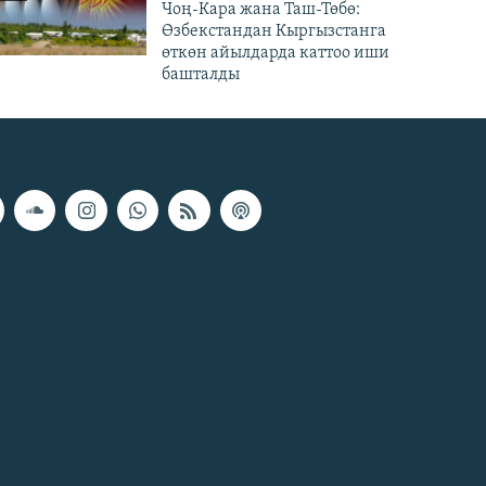
Чоң-Кара жана Таш-Төбө:
Өзбекстандан Кыргызстанга
өткөн айылдарда каттоо иши
башталды