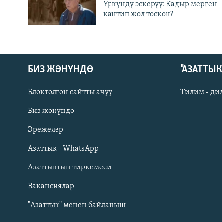
Үркүндү эскерүү: Кадыр мерген
кантип жол тоскон?
БИЗ ЖӨНҮНДӨ
"АЗАТТЫ
Блоктолгон сайтты ачуу
Тилим - ди
Биз жөнүндө
Русский
Эрежелер
Азаттык - WhatsApp
ОНЛАЙН ШЕРИНЕ
Азаттыктын тиркемеси
Вакансиялар
"Азаттык" менен байланыш
ЭЕ/АРнун бардык сайттары