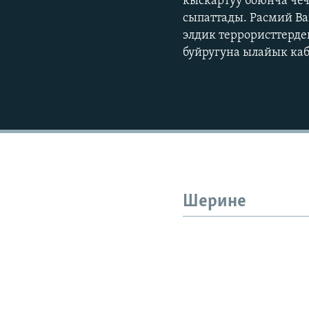
кыскартуу боюнча чеч
сыпаттады. Расмий В
элдик террористтерде
буйругуна ылайык ка
Шерине