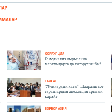
ЛАР
ММАЛАР
КОРРУПЦИЯ
Гемодиализ чыры: акча
маркумдарга да которулганбы?
САЯСАТ
"75чилердин каты": Шаардык сот
тараптардын апелляция арызын
карайт
БОРБОР АЗИЯ