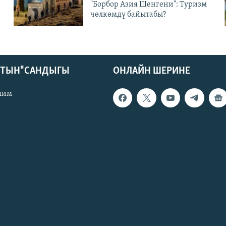
"Борбор Азия Шенгени": Туризм
чөлкөмдү байытабы?
КТЫН" САНДЫГЫ
ОНЛАЙН ШЕРИНЕ
лим