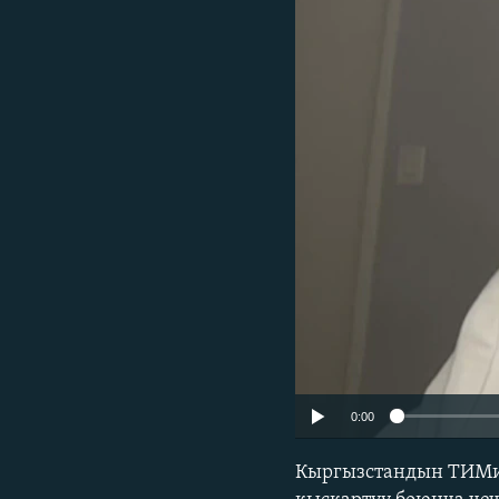
ЭЖЕ-СИҢДИЛЕР
АЗАТТЫК+
ЫҢГАЙСЫЗ СУРООЛОР
0:00
Кыргызстандын ТИМи