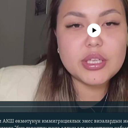
No media source currently avail
 АКШ өкмөтүнүн иммиграциялык эмес визалардын м