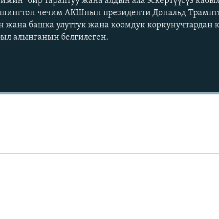
имин "бир тараптуу жана алдын ала эскертүүсүз кабы
ашингтон чечим АКШнын президенти Дональд Трамп
н жана башка улуттук жана коомдук коркунучтардан к
был алынганын белгилеген.
Auto
240p
360p
720p
1080p