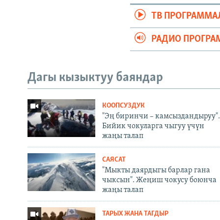
ТВ ПРОГРАММА
РАДИО ПРОГРА
Дагы кызыктуу баяндар
КООПСУЗДУК
"Эң биринчи – камсыздандыруу".
Бийик чокуларга чыгуу үчүн
жаңы талап
САЯСАТ
"Мыкты даярдыгы барлар гана
чыксын". Жеңиш чокусу боюнча
жаңы талап
ТАРЫХ ЖАНА ТАГДЫР