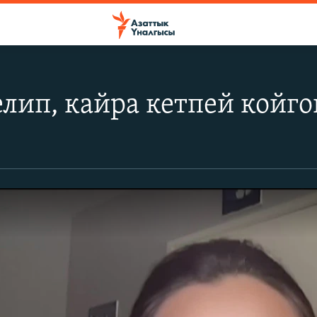
лип, кайра кетпей койго