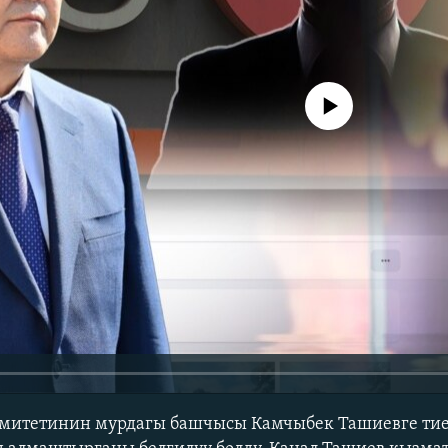
No media source currently avail
комитетинин мурдагы башчысы Камчыбек Ташиевге тие