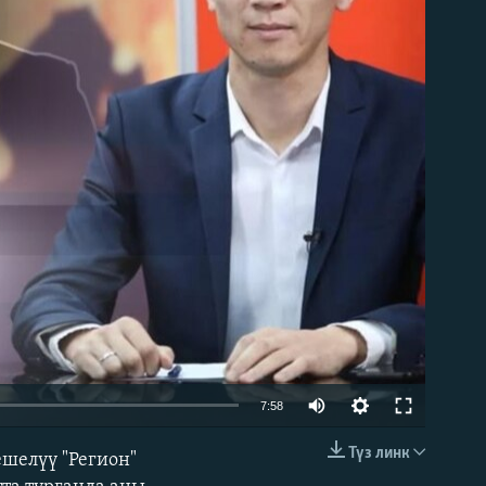
able
Auto
7:58
240p
Түз линк
шелүү "Регион"
EMBED
360p