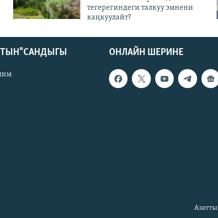
тегерегиндеги талкуу эмнени
каңкуулайт?
КТЫН" САНДЫГЫ
ОНЛАЙН ШЕРИНЕ
лим
Азатты