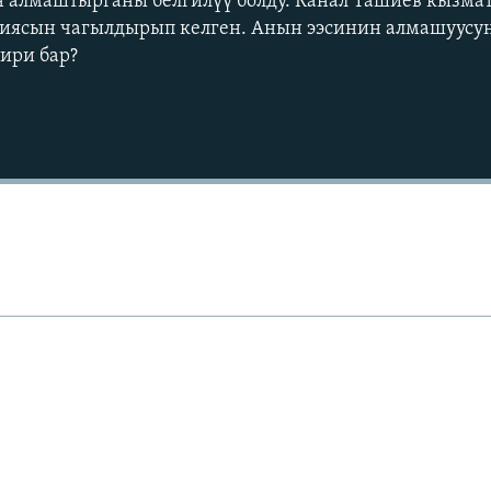
 алмаштырганы белгилүү болду. Канал Ташиев кызмат
циясын чагылдырып келген. Анын ээсинин алмашуусун
сири бар?
Auto
240p
360p
720p
1080p