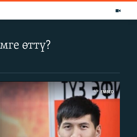
мге өттү?
EMBED