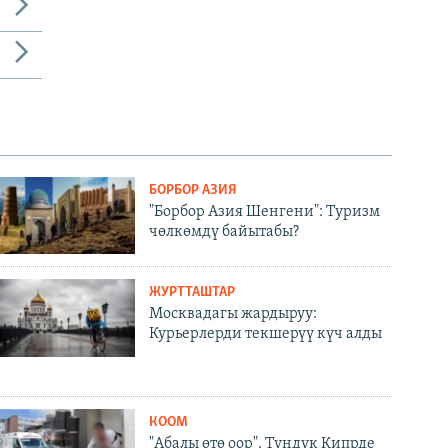
БОРБОР АЗИЯ
"Борбор Азия Шенгени": Туризм
чөлкөмдү байытабы?
ЖУРТТАШТАР
Москвадагы жардыруу:
Курьерлерди текшерүү күч алды
КООМ
"Абалы өтө оор". Түндүк Кипрде