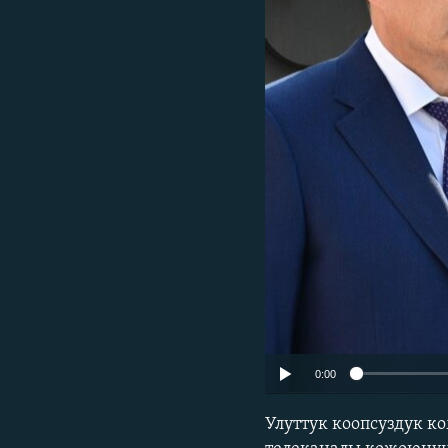
ЭЖЕ-СИҢДИЛЕР
АЗАТТЫК+
ЫҢГАЙСЫЗ СУРООЛОР
0:00
Улуттук коопсуздук 