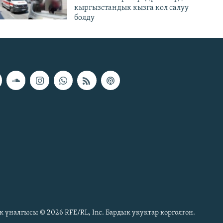
кыргызстандык кызга кол салуу
болду
к үналгысы © 2026 RFE/RL, Inc. Бардык укуктар корголгон.