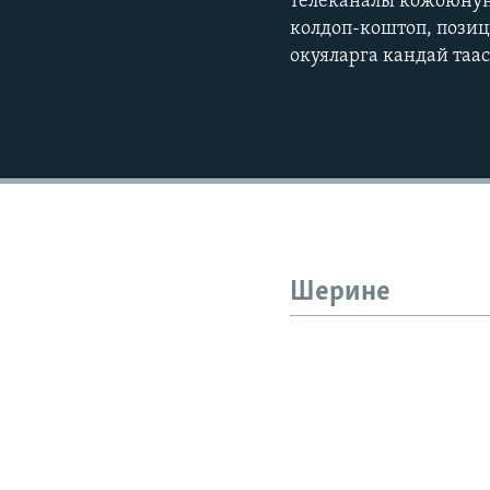
телеканалы кожоюнун
колдоп-коштоп, пози
окуяларга кандай таа
Шерине