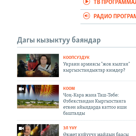
ТВ ПРОГРАММА
РАДИО ПРОГРА
Дагы кызыктуу баяндар
КООПСУЗДУК
Украин армиясы "жок кылган"
кыргызстандыктар кимдер?
КООМ
Чоң-Кара жана Таш-Төбө:
Өзбекстандан Кыргызстанга
өткөн айылдарда каттоо иши
башталды
ЭЛ ҮНҮ
Өкмөт күйүүчү майдын баасы