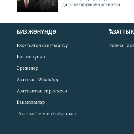
дагы көтөрүлөрүн эскертти
БИЗ ЖӨНҮНДӨ
"АЗАТТЫ
Блоктолгон сайтты ачуу
Тилим - ди
Биз жөнүндө
Русский
Эрежелер
Азаттык - WhatsApp
ОНЛАЙН ШЕРИНЕ
Азаттыктын тиркемеси
Вакансиялар
"Азаттык" менен байланыш
ЭЕ/АРнун бардык сайттары