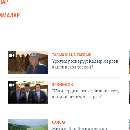
ЛАР
ММАЛАР
ТАРЫХ ЖАНА ТАГДЫР
Үркүндү эскерүү: Кадыр мерген
кантип жол тоскон?
ЭРКИНДИК
"75чилердин каты": Бишкек соту
кандай чечим чыгарат?
САЯСАТ
Жетим-Тоо: Темир кендин