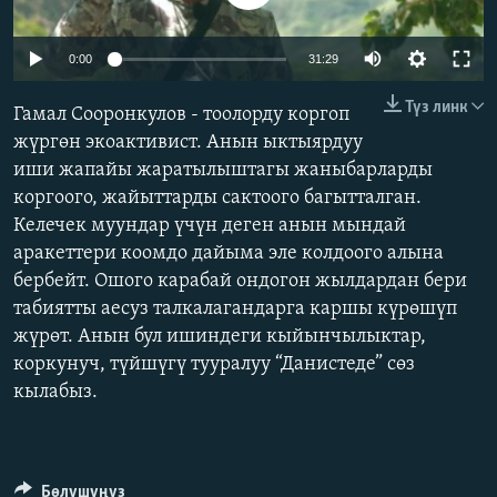
ОНЛАЙН ШЕРИНЕ
ЭЖЕ-СИҢДИЛЕР
Auto
АЗАТТЫК+
0:00
31:29
178p
ЫҢГАЙСЫЗ СУРООЛОР
Түз линк
Гамал Сооронкулов - тоолорду коргоп
268p
жүргөн экоактивист. Анын ыктыярдуу
Auto
178p
268p
356p
ЭЕ/АРнун бардык сайттары
иши жапайы жаратылыштагы жаныбарларды
356p
коргоого, жайыттарды сактоого багытталган.
532p
800p
532p
Келечек муундар үчүн деген анын мындай
800p
аракеттери коомдо дайыма эле колдоого алына
бербейт. Ошого карабай ондогон жылдардан бери
табиятты аесуз талкалагандарга каршы күрөшүп
жүрөт. Анын бул ишиндеги кыйынчылыктар,
коркунуч, түйшүгү тууралуу “Данистеде” сөз
кылабыз.
Бөлүшүңүз