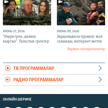
ИЮНЬ 27, 2026
ИЮНЬ 09, 2026
"Өңүм грек, дилим
Зардалыдагы турмуш: жол
кыргыз". Таластык гректер
салынды, интернет жетти
Бардык чыгарылыштар
ТВ ПРОГРАММАЛАР
РАДИО ПРОГРАММАЛАР
ОНЛАЙН ШЕРИНЕ