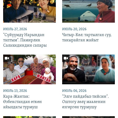
ИЮЛЬ 27, 2026
ИЮЛЬ 20, 2026
"Сүйүүмдү Нарындан
Чатыр-Көл: тартылган суу,
таптым". Памирлик
такырайган жайыт
Салахидиндин сапары
ИЮЛЬ 13, 2026
ИЮЛЬ 06, 2026
Кара-Жантак:
"Элге пайдабыз тийсин".
Өзбекстандан өткөн
Оштогу лөлү мааленин
айылдагы турмуш
өзгөргөн турмушу