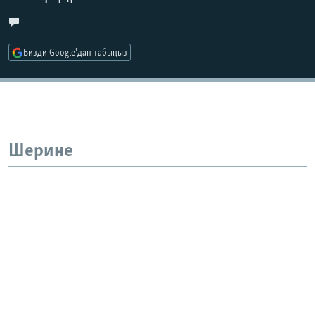
Бизди Google'дан табыңыз
Шерине