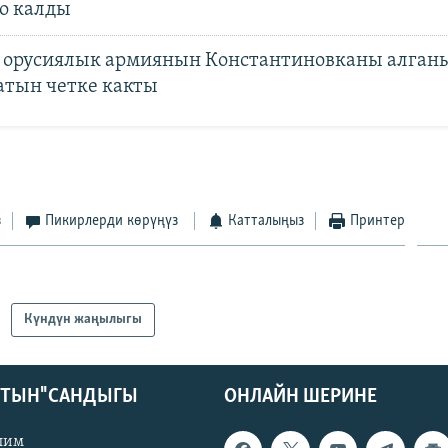
о калды
 орусиялык армиянын Константиновканы алган
тын четке какты
з
Пикирлерди көрүңүз
Катталыңыз
Принтер
Күндүн жаңылыгы
КТЫН" САНДЫГЫ
ОНЛАЙН ШЕРИНЕ
лим