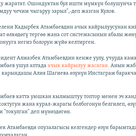
ду жаратат. Ошондуктан бул ишти мүмкүн болушунча т
мдуу чечим чыгаруу зарыл",-деп жазган Кулов.
селени
Кадырбек Атамбаевдин ачык кайрылуусунан ки
ат өлкөдөгү
тергөө жана сот системасынын абалы жөн
онууга негиз болорун жүйө келтирген.
идент Алмазбек Атамбаевдин кенже уулу, учурда кама
мбаев ушул аптада
ачык кайрылуу жасаган.
Анын жаб
н карындашы Алия Шагиева өзүнүн Инстаграм баракч
мбаев катта уюшкан кылмыштуу топтор менен эч кан
ктугун жана курал-жарагы болбогонун белгилеп, өзү
"токулган" деп мүнөздөгөн.
ек Атамбаевди опузалагысы келгендер өзүн барымтад
шумчалаган.