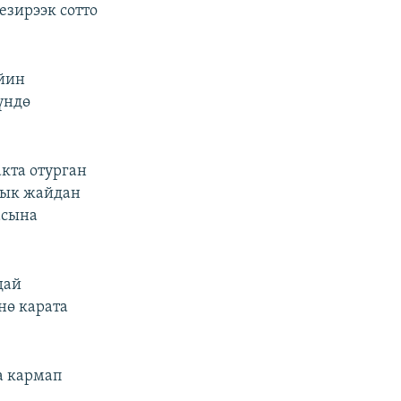
езирээк сотто
йин
үндө
кта отурган
ык жайдан
асына
дай
нө карата
а кармап