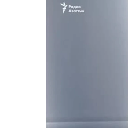
ЭЖЕ-СИҢДИЛЕР
АЗАТТЫК+
ЫҢГАЙСЫЗ СУРООЛОР