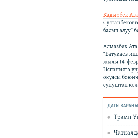
Кадырбек Ата
Султанбековг
басып алуу” 
Алмазбек Ата
“Батукаев иш
жылы 14-февр
Испанияга уч
окуясы боюнч
сунуштап кел
ДАГЫ КАРАҢЫ
Трамп У
Чаткалда