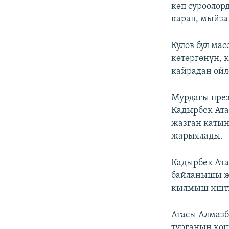
көп суроолор
карап, мыйза
Кулов бул ма
көтөргөнүн, к
кайрадан ойл
Мурдагы през
Кадырбек Ата
жазган каты
жарыялады.
Кадырбек Ата
байланышы жо
кылмыш ишти 
Атасы Алмазб
турганын ко