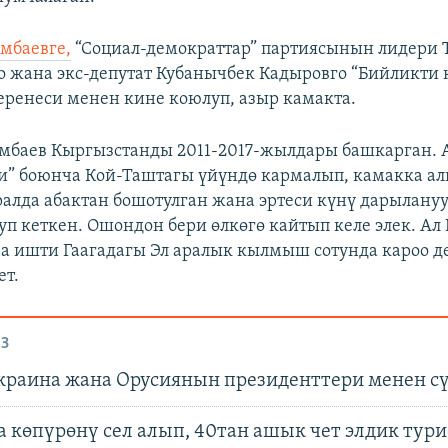
мбаевге,
“Социал-демократтар” партиясынын лидери
о жана экс-депутат Кубанычбек Кадыровго “Бийликти 
беренеси менен кине коюлуп, азыр камакта.
мбаев Кыргызстанды 2011-2017-жылдары башкарган. 
и” боюнча Кой-Таштагы үйүндө кармалып, камакка ал
алда абактан бошотулган жана эртеси күнү дарылануу
уп кеткен. Ошондон бери өлкөгө кайтып келе элек. Ал
а ишти Гаагадагы Эл аралык кылмыш сотунда кароо 
ет.
З
краина жана Орусиянын президенттери менен с
 көпүрөнү сел алып, 40тан ашык чет элдик тури