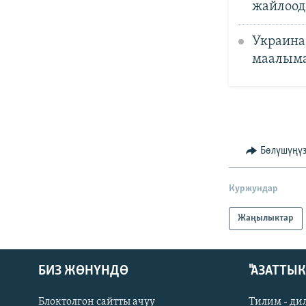
жайлоод
Украина
маалыма
Бөлүшүңү
Куржундар
Жаңылыктар
БИЗ ЖӨНҮНДӨ
"АЗАТТЫ
Блоктолгон сайтты ачуу
Тилим - ди