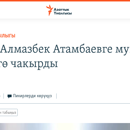
ЫЛЫГЫ
 Алмазбек Атамбаевге м
гө чакырды
з
Пикирлерди көрүңүз
ан табыңыз