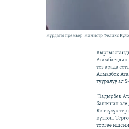
мурдагы премьер-министр Феликс Куло
Кыргызстанд
Атамбаевдин
тез арада со
Алмазбек Ата
тууралуу ал 
"Кадырбек А
башынан эле 
Көпчүлүк тер
күткөн. Терг
тергөө ишени