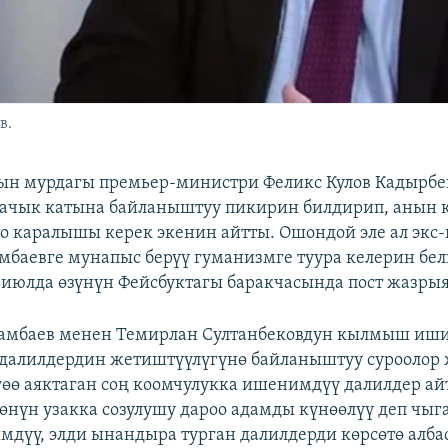
в.
ын мурдагы премьер-министри Феликс Кулов Кадырбе
 ачык катына байланыштуу пикирин билдирип, аны
тто каралышы керек экенин айтты. Ошондой эле ал экс
мбаевге мунапыс берүү гуманизмге туура келерин бел
5-июлда өзүнүн Фейсбуктагы баракчасында пост жазры
тамбаев менен Темирлан Султанбековдун кылмыш иш
далилдердин жетиштүүлүгүнө байланыштуу суроолор 
гөө аяктаган соң коомчулукка ишенимдүү далилдер ай
өөнүн узакка созулушу дароо адамды күнөөлүү деп чыга
мдүү, элди ынандыра турган далилдерди көрсөтө албас