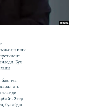
к
н кылмыш иши
-президент
гиледи. Бул
ялады.
и боюнча
жаралган.
тылат деп
рбайт. Эгер
а, бул абдан