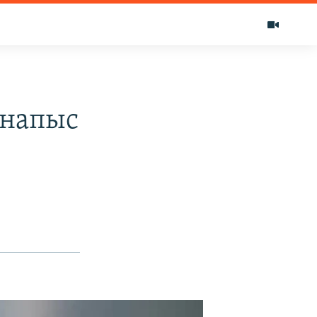
унапыс