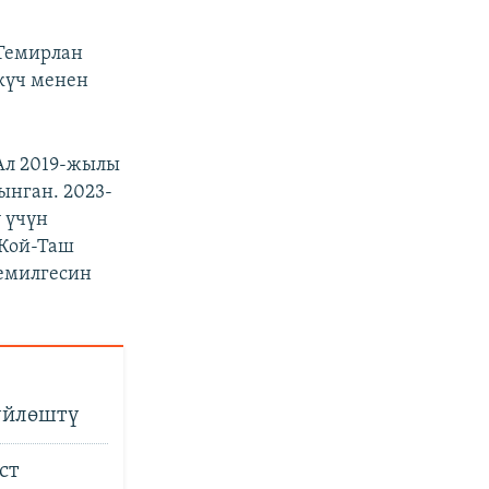
 Темирлан
күч менен
Ал 2019-жылы
ынган. 2023-
 үчүн
 Кой-Таш
демилгесин
үйлөштү
ст