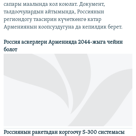
сапары маалында кол коюлат. Документ,
талдоочулардын айтымында, Россиянын
региондогу таасирин күчөткөнгө катар
Армениянын коопсуздугуна да кепилдик берет.
Россия аскерлери Арменияда 2044-жыга чейин
болот
Россиянын ракетадан коргоочу S-300 системасы