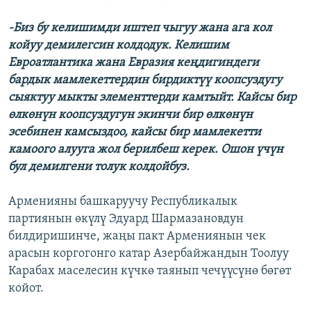
-Биз бу келишимди иштеп чыгуу жана ага кол
койуу демилегсин колдодук. Келишим
Евроатлантика жана Евразия кеңдигиндеги
бардык мамлекеттердин бирдиктүү коопсуздугу
сыяктуу мыкты элементтерди камтыйт. Кайсы бир
өлкөнүн коопсуздугун экинчи бир өлкөнүн
эсебинен камсыздоо, кайсы бир мамлекетти
камоого алууга жол берилбеш керек. Ошон үчүн
бул демилгени толук колдойбуз.
Арменияны башкаруучу Республикалык
партиянын өкүлү Эдуард Шармазановдун
билдиришинче, жаңы пакт Армениянын чек
арасын коргогонго катар Азербайжандын Тоолуу
Карабах маселесин күчкө таянып чечүүсүнө бөгөт
койот.