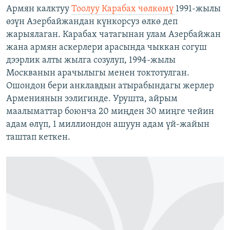
Армян калктуу
Тоолуу Карабах чөлкөмү
1991-жылы
өзүн Азербайжандан күнкорсуз өлкө деп
жарыялаган. Карабах чатагынан улам Азербайжан
жана армян аскерлери арасында чыккан согуш
дээрлик алты жылга созулуп, 1994-жылы
Москванын арачылыгы менен токтотулган.
Ошондон бери анклавдын атырабындагы жерлер
Армениянын ээлигинде. Урушта, айрым
маалыматтар боюнча 20 миңден 30 миңге чейин
адам өлүп, 1 миллиондон ашуун адам үй-жайын
таштап кеткен.