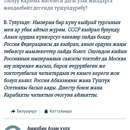
Тоолуу Карабах маселеси дагы узак жылдарга
жөндөлбөйт дегенди түшүндүрөбү?
В. Гулузаде
:
Империя бир күнү кыйрай турганын
мен ар убак айтып жүрөм. СССР кыйрап бүлүндү.
Анын орудна күнкорсуз өлкөлөр пайда болду.
Россия Федерациясы да кыйрап, анын ордуна жаңы
төбөлсүз мамлекеттер пайда болот. Ошондон кийин
Россиянын империялык саясаты токтойт да Москва
өзү ширеңке жагып, бирок өчүрүлбөгөн же
токтотулбаган чатактардын эч кимге кереги жок
болуп калат. Россия Абхазияны жана Түштүк
Осетияны басып алды. Днестр боюн жана
Карабахты чатактын очогуна айлантты.
Бөлүшүңүз
Катталыңыз
Амирбек Азам уулу