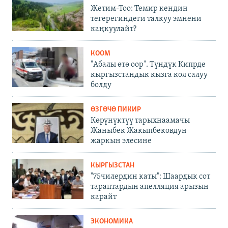
Жетим-Тоо: Темир кендин
тегерегиндеги талкуу эмнени
каңкуулайт?
КООМ
"Абалы өтө оор". Түндүк Кипрде
кыргызстандык кызга кол салуу
болду
ӨЗГӨЧӨ ПИКИР
Көрүнүктүү тарыхнаамачы
Жаныбек Жакыпбековдун
жаркын элесине
КЫРГЫЗСТАН
"75чилердин каты": Шаардык сот
тараптардын апелляция арызын
карайт
ЭКОНОМИКА