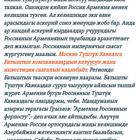
тапкан. Ошондон кийин Россия Армения менен
келишим түзгөн. Ал келишимде эки өлкө
арасындагы аскерий союз жөнүндө жобо бар. Анда
ар кандай аскерий кырдаалдар учурундагы
Россиянын Армениянын тарабында аракеттенет
деп жазылган. Россиянын империячыл саясат
жүргүзгөнү маалым.
Москва Түштүк Кавказга
Батыштык компаниялардын келүүсүн жана
инвестиция салганын каалабайт.
Региондо
Батыштын таасири өскөнүнө нааразы. Батышты
Түштүк Кавказдан сүрүп чыгуунун айласын таппай
жүрөт. Армения бүгүн Россиянын Түштүк
Кавказдагы плацдармы, чеби. Мамдуманын
азыркы төрагасы Грызлов: “Армения Россиянын
форпосту”,- деп ачык эле айтпадыбы. Анүчүн
Армения-Россия ортосундагы жаңы келишимде
Азербайжан жетекчилиги кантип баалабасын,