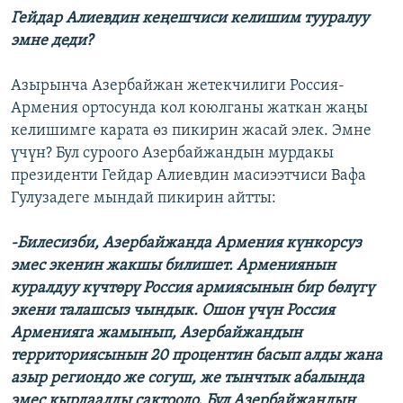
Гейдар Алиевдин кеңешчиси келишим тууралуу
эмне деди?
Азырынча Азербайжан жетекчилиги Россия-
Армения ортосунда кол коюлганы жаткан жаңы
келишимге карата өз пикирин жасай элек. Эмне
үчүн? Бул суроого Азербайжандын мурдакы
президенти Гейдар Алиевдин масиээтчиси Вафа
Гулузадеге мындай пикирин айтты:
-Билесизби, Азербайжанда Армения күнкорсуз
эмес экенин жакшы билишет. Армениянын
куралдуу күчтөрү Россия армиясынын бир бөлүгү
экени талашсыз чындык. Ошон үчүн Россия
Арменияга жамынып, Азербайжандын
территориясынын 20 процентин басып алды жана
азыр региондо же согуш, же тынчтык абалында
эмес кырдаалды сактоодо. Бул Азербайжандын