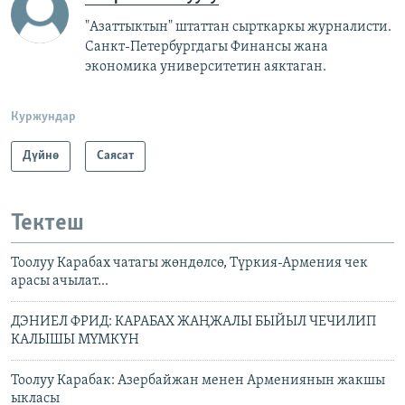
"Азаттыктын" штаттан сырткаркы журналисти.
Санкт-Петербургдагы Финансы жана
экономика университетин аяктаган.
Куржундар
Дүйнө
Саясат
Тектеш
Тоолуу Карабах чатагы жөндөлсө, Түркия-Армения чек
арасы ачылат...
ДЭНИЕЛ ФРИД: КАРАБАХ ЖАҢЖАЛЫ БЫЙЫЛ ЧЕЧИЛИП
КАЛЫШЫ МҮМКҮН
Тоолуу Карабак: Азербайжан менен Армениянын жакшы
ыкласы