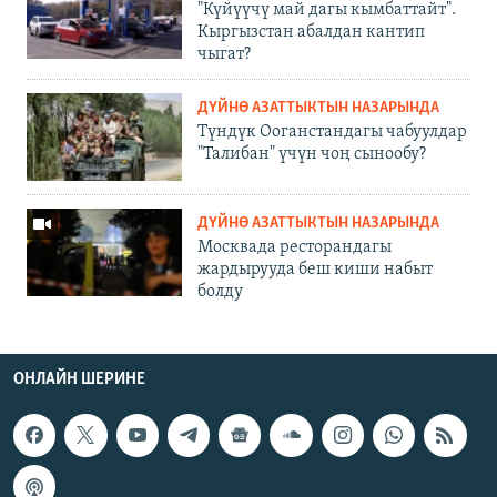
"Күйүүчү май дагы кымбаттайт".
Кыргызстан абалдан кантип
чыгат?
ДҮЙНӨ АЗАТТЫКТЫН НАЗАРЫНДА
Түндүк Ооганстандагы чабуулдар
"Талибан" үчүн чоң сынообу?
ДҮЙНӨ АЗАТТЫКТЫН НАЗАРЫНДА
Москвада ресторандагы
жардырууда беш киши набыт
болду
ОНЛАЙН ШЕРИНЕ