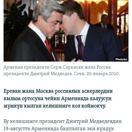
ОНЛАЙН ШЕРИНЕ
ЭЖЕ-СИҢДИЛЕР
АЗАТТЫК+
ЫҢГАЙСЫЗ СУРООЛОР
ЭЕ/АРнун бардык сайттары
Армения президенти Серж Саркисян жана Россия
президенти Дмитрий Медведев. Сочи. 25-январь 2010.
Ереван жана Москва россиялык аскерлердин
кылым ортосуна чейин Арменияда калуусун
мүмкүн кылган келишимге кол коймокчу.
Бу келишимге президент Дмитрий Медведевдин
19-августта Арменияда башталган эки күндүк