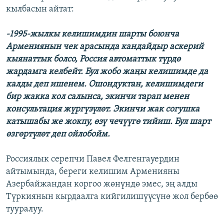
кылбасын айтат:
-1995-жылкы келишимдин шарты боюнча
Армениянын чек арасында кандайдыр аскерий
кыянаттык болсо, Россия автоматтык түрдө
жардамга келбейт. Бул жобо жаңы келишимде да
калды деп ишенем. Ошондуктан, келишимдеги
бир жакка кол салынса, экинчи тарап менен
консультация жүргүзүлөт. Экинчи жак согушка
катышабы же жокпу, өзү чечүүгө тийиш. Бул шарт
өзгөртүлөт деп ойлобойм.
Россиялык серепчи Павел Фелгенгауердин
айтымында, береги келишим Арменияны
Азербайжандан коргоо жөнүндө эмес, эң алды
Түркиянын кырдаалга кийгилишүүсүнө жол бербөө
тууралуу.