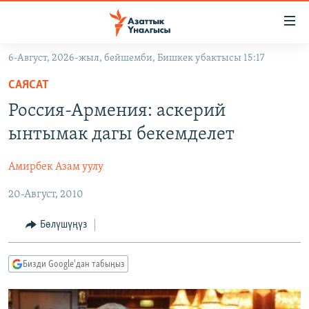
Линктер
Мазмунга
өтүңүз
6-Август, 2026-жыл, бейшемби, Бишкек убактысы 15:17
Навигацияга
ЖАҢЫЛЫКТАР
өтүңүз
САЯСАТ
КЫРГЫЗСТАН
Издөөгө
Россия-Армения: аскерий
салыңыз
ДҮЙНӨ
КЫРГЫЗСТАН
ынтымак дагы бекемделет
УКРАИНА
САЯСАТ
ДҮЙНӨ
Амирбек Азам уулу
АТАЙЫН ИЛИКТӨӨ
ЭКОНОМИКА
БОРБОР АЗИЯ
20-Август, 2010
ТВ ПРОГРАММАЛАР
МАДАНИЯТ
ПОДКАСТ
БҮГҮН АЗАТТЫКТА
Бөлүшүңүз
ӨЗГӨЧӨ ПИКИР
ЭКСПЕРТТЕР ТАЛДАЙТ
Бизди Google'дан табыңыз
БИЗ ЖАНА ДҮЙНӨ
Русский
ДАНИСТЕ