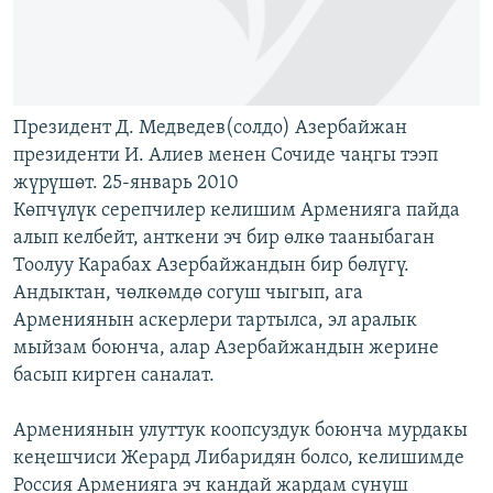
Президент Д. Медведев(солдо) Азербайжан
президенти И. Алиев менен Сочиде чаңгы тээп
жүрүшөт. 25-январь 2010
Көпчүлүк серепчилер келишим Арменияга пайда
алып келбейт, анткени эч бир өлкө тааныбаган
Тоолуу Карабах Азербайжандын бир бөлүгү.
Андыктан, чөлкөмдө согуш чыгып, ага
Армениянын аскерлери тартылса, эл аралык
мыйзам боюнча, алар Азербайжандын жерине
басып кирген саналат.
Армениянын улуттук коопсуздук боюнча мурдакы
кеңешчиси Жерард Либаридян болсо, келишимде
Россия Арменияга эч кандай жардам сунуш