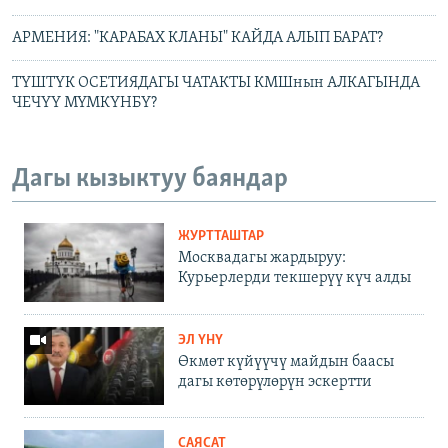
АРМЕНИЯ: "КАРАБАХ КЛАНЫ" КАЙДА АЛЫП БАРАТ?
ТҮШТҮК ОСЕТИЯДАГЫ ЧАТАКТЫ КМШнын АЛКАГЫНДА
ЧЕЧҮҮ МҮМКҮНБҮ?
Дагы кызыктуу баяндар
ЖУРТТАШТАР
Москвадагы жардыруу:
Курьерлерди текшерүү күч алды
ЭЛ ҮНҮ
Өкмөт күйүүчү майдын баасы
дагы көтөрүлөрүн эскертти
САЯСАТ