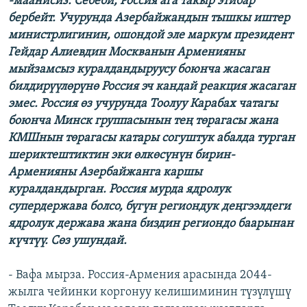
-маанисиз. Себеби, Россия ага такыр этибар
бербейт. Учурунда Азербайжандын тышкы иштер
министрлигинин, ошондой эле маркум президент
Гейдар Алиевдин Москванын Арменияны
мыйзамсыз куралдандыруусу боюнча жасаган
билдирүүлөрүнө Россия эч кандай реакция жасаган
эмес. Россия өз учурунда Тоолуу Карабах чатагы
боюнча Минск группасынын тең төрагасы жана
КМШнын төрагасы катары согуштук абалда турган
шериктештиктин эки өлкөсүнүн бирин-
Арменияны Азербайжанга каршы
куралдандырган. Россия мурда ядролук
супердержава болсо, бүгүн региондук деңгээлдеги
ядролук держава жана биздин региондо баарынан
күчтүү. Сөз ушундай.
- Вафа мырза. Россия-Армения арасында 2044-
жылга чейинки коргонуу келишиминин түзүлүшү