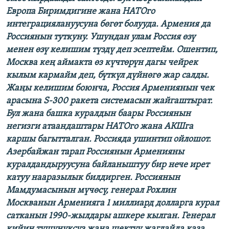
Европа Биримдигине жана НАТОго
интеграциялануусуна бөгөт болууда. Армения да
Россиянын туткуну. Ушундан улам Россия өзү
менен өзү келишим түздү деп эсептейм. Ошентип,
Москва кең аймакта өз күчтөрүн дагы чейрек
кылым кармайм деп, бүткүл дүйнөгө жар салды.
Жаңы келишим боюнча, Россия Армениянын чек
арасына S-300 ракета системасын жайгаштырат.
Бул жана башка куралдын баары Россиянын
негизги атаандаштары НАТОго жана АКШга
каршы багытталган. Россияда ушинтип ойлошот.
Азербайжан тарап Россиянын Арменияны
куралдандыруусуна байланыштуу бир нече ирет
катуу нааразылык билдирген. Россиянын
Мамдумасынын мүчөсү, генерал Рохлин
Москванын Арменияга 1 миллиард долларга курал
сатканын 1990-жылдары ашкере кылган. Генерал
кийин түшүнүксүз жана шектүү жагдайда каза