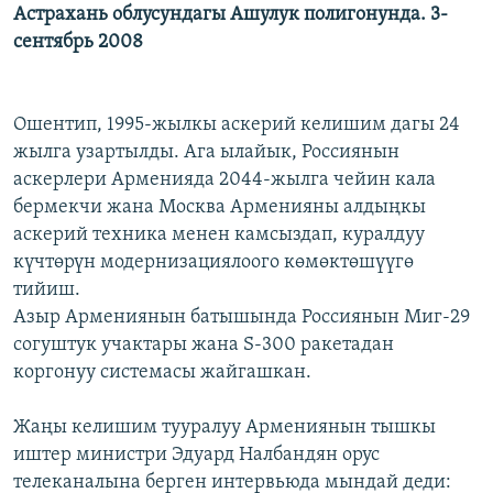
Астрахань облусундагы Ашулук полигонунда. 3-
сентябрь 2008
Ошентип, 1995-жылкы аскерий келишим дагы 24
жылга узартылды. Ага ылайык, Россиянын
аскерлери Арменияда 2044-жылга чейин кала
бермекчи жана Москва Арменияны алдыңкы
аскерий техника менен камсыздап, куралдуу
күчтөрүн модернизациялоого көмөктөшүүгө
тийиш.
Азыр Армениянын батышында Россиянын Миг-29
согуштук учактары жана S-300 ракетадан
коргонуу системасы жайгашкан.
Жаңы келишим тууралуу Армениянын тышкы
иштер министри Эдуард Налбандян орус
телеканалына берген интервьюда мындай деди: