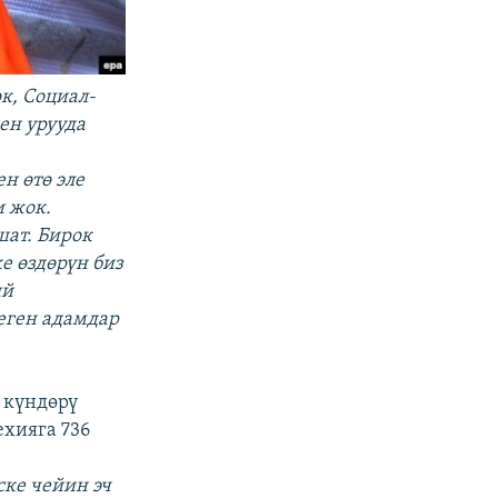
к, Социал-
ен урууда
н өтө эле
и жок.
шат. Бирок
е өздөрүн биз
ый
еген адамдар
 күндөрү
ехияга 736
ске чейин эч