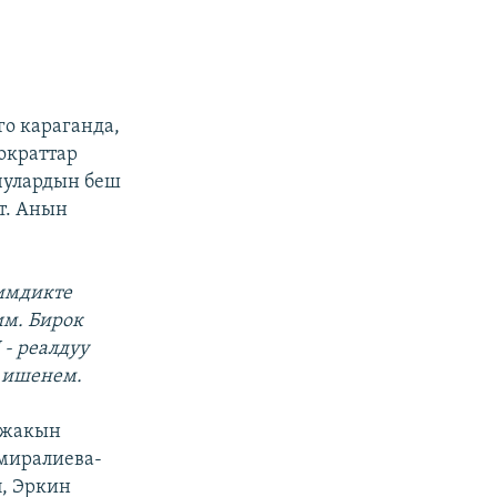
го караганда,
ократтар
чулардын беш
т. Анын
имдикте
им. Бирок
- реалдуу
п ишенем.
ө жакын
емиралиева-
п, Эркин