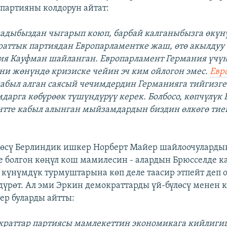
партияны колдорун айтат:
адыбыздан чыгарып коюп, барбай калганыбызга өкүн
аттык партиядан Европарламентке жаш, өтө акылдуу 
ия Кауфман шайланган. Европарламент Германия үчүн
ни жөнүндө кризиске чейин эч ким ойлогон эмес.
Евр
абыл алган саясый чечимдердин Германияга тийгизге
дарга көбүрөөк түшүндүрүү керек. Болбосо, көпчүлүк 
тте кабыл алынган мыйзамдардын биздин өлкөгө тие
өсү Берлиндик ишкер Норберт Майер шайлоочуларды
 болгон көңүл кош мамилесин - алардын Брюсселде к
күнүмдүк турмуштарына көп деле таасир этпейт деп
үрөт. Ал эми Эркин демократтарды үй-бүлөсү менен к
р буларды айтты:
краттар партиясы мамлекеттин экономикага кийлиги