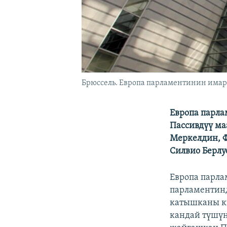
Брюссель. Европа парламентинин имар
Европа парла
Пассивдүү ма
Меркелдин, Ф
Силвио Берлу
Европа парла
парламенти
катышканы кү
кандай түшүн