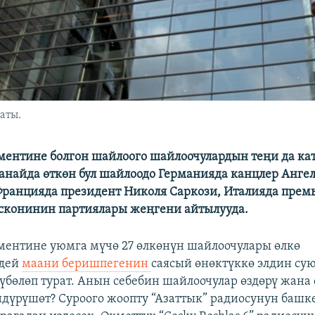
аты.
ментине болгон шайлоого шайлоочулардын теңи да к
анайда өткөн бул шайлоодо Германияда канцлер Анге
ранцияда президент Николя Саркози, Италияда прем
сконинин партиялары жеңгени айтылууда.
ментине уюмга мүчө 27 өлкөнүн шайлоочулары өлкө
ндей
маани беришпегенин
саясый өнөктүккө элдин су
бөлөп турат. Анын себебин шайлоочулар өздөрү жана
дүрүшөт? Суроого жоопту “Азаттык” радиосунун башк