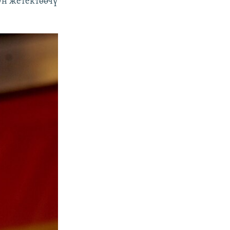
ун жетектөөчү