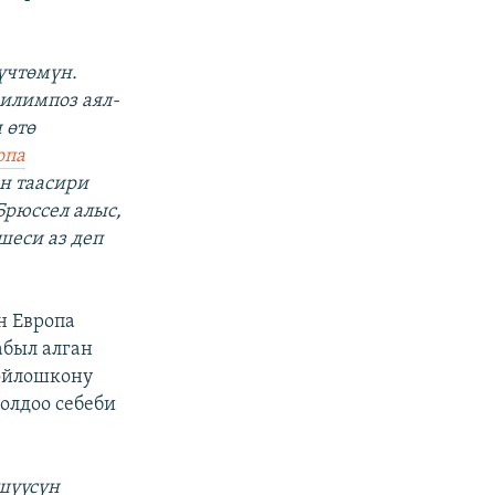
үчтөмүн.
илимпоз аял-
 өтө
опа
н таасири
Брюссел алыс,
шеси аз деп
н Европа
абыл алган
 ойлошкону
олдоо себеби
шүүсүн