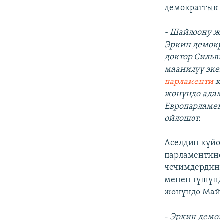
демократтык 
- Шайлоону ж
Эркин демокр
доктор Сильв
маанилүү эке
парламенти
к
жөнүндө адам
Европарламен
ойлошот.
Аселдин күйө
парламентине
чечимдердин 
менен түшүнд
жөнүндө Майе
- Эркин демо