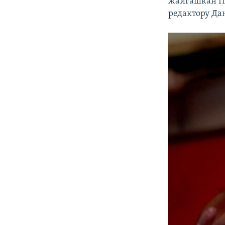
жайгашкан Пр
редактору Да