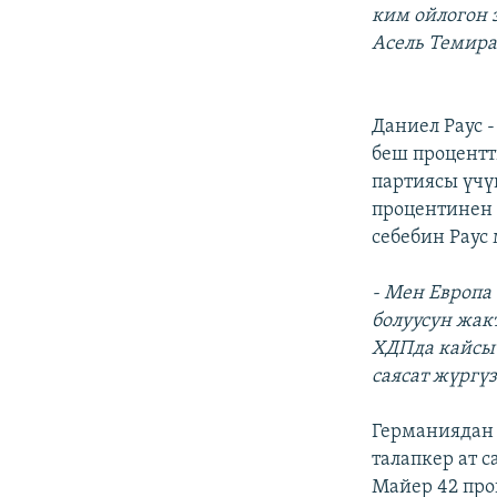
ким ойлогон 
Асель Темир
Даниел Раус 
беш процентт
партиясы үчү
процентинен 
себебин Раус
- Мен Европа
болуусун жак
ХДПда кайсы 
саясат жүргү
Германиядан 
талапкер ат 
Майер 42 про