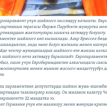
вропарламент үчүн шайлоого пассивдүү катышты. Биро
партиянын төрагасы Йиржи Парубекти жумуртка мен
ртиялардын жактоочулары ашыкча активдүү болушту.
ламентке шайлоого көп кызыкпады. Алар Брюссел бизде
ашкандыктан, анда эмне болуп жатканы менен иштер
ейде чехтер муниципалдык шайлоого өтө жакшы каты
 шайлоого анча активдүү барышпайт. Европарламентк
быз, ошон үчүн Евробиримдиктин алкагындагы саяс
жоопкерчилик менен мамиле жасоого милдеттүүбүз д
ти.
опа парламентине депутаттарды шайлоо жума-ишемби
 партиядан талапкерлер коюлду. Он миллион калктуу Ч
парламентте 22 мандатка ээ.
нт Германия үчүн өтө маанилүү экени жөнүндө кризи