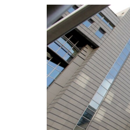
ЭЖЕ-СИҢДИЛЕР
АЗАТТЫК+
ЫҢГАЙСЫЗ СУРООЛОР