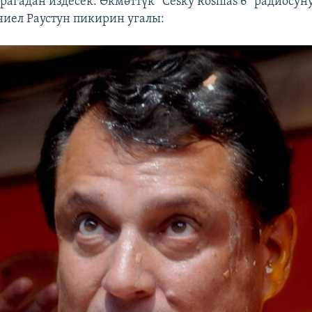
агадан издесек. Өкмөттүк “Cesky Roshlas 6” радиосун
ниел Раустун пикирин угалы: