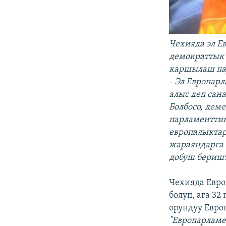
Чехияда эл Е
демократтык 
каршылаш па
- Эл Европар
алыс деп сан
Болбосо, дем
парламенттик
европалыктар
жараяндарга 
добуш бериш
Чехияда Евр
болуп, ага 32
орундуу Евро
"Европарламе