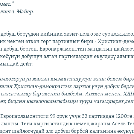
эмес."
алиева-Майер.
- добуш берүүдөн кийинки экзит-полго же сурамжылоо
ик чектен өткөн төрт партиянын бири - Христиан-дем
н добуш берген. Европарламенттин мандатын шайлоо
көбүнүн добушун алган партиялардан өкүлдөрү алыша
 мындай дейт:
 өлкөлөрүнүн жакын кызматташуусун жана бекем бир
таган Христиан-демократтык партия үчүн добуш берд
саясатчылар бар экенин билбейм. Анткен менен, ХДП 
зөт, биздин кызыкчылыгыбызды туура чагылдырат де
Европарламенттеги 99 орун үчүн 32 партиядан 1200г
салышты. Теги кыргызстандык немец жараны Асель Т
цент шайлоочудай эле добуш бербей калганына өкүнү