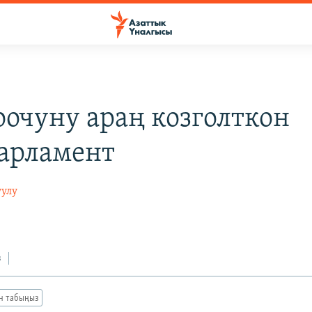
очуну араң козголткон
арламент
уулу
з
ан табыңыз