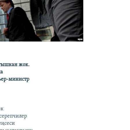
атышкан жок.
ла
ьер-министр
юк
 серепчилер
еңсеси