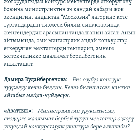
жогорудагыдай конкурс мектептерде өткөрүлгөнү
боюнча министрликтин эч кандай кабары жок
экендигин, андыктан “Московия” лагерине кете
тургандардын тизмеси билим сынактарында
жеңгендердин арасынан тандалганын айтат. Анын
айтымында, эми министрлик андай конкурстар
өткөрүлгөн мектептерди текшерип, эмнеге
жетекчиликке маалымат берилбегенин
аныкташат.
Дамира Кудайбергенова:
-
Биз өзүбүз конкурс
тууралуу кечээ билдик. Кечээ билип атсак кантип
айтабыз майда-чүйдөсүн.
«Азаттык»:
-
Министрликтин уруксатысыз,
сиздерге маалымат бербей туруп мектептер өздөрү
ушундай конкурстарды уюштура бере алышабы?