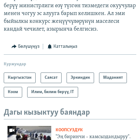
берүү министрлиги өзү түзгөн тизмедеги окуучулар
менен чогуу эс алууга барып келишкен. Ал эми
быйылкы конкурс жеңүүчүлөрүнүн маселеси
кандай чечилет, азырынча белгисиз.
Бөлүшүңүз
Катталыңыз
Куржундар
Кыргызстан
Саясат
Эркиндик
Маданият
Коом
Илим, билим берүү, IT
Дагы кызыктуу баяндар
КООПСУЗДУК
"Эң биринчи – камсыздандыруу".