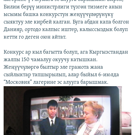
Билим берүү министрлиги түзгөн тизмеге анын
ысымы башка конкурстун жеңүүчүлөрүнүкү
сыяктуу эле кирбей калган. Буга абдан капа болгон
Данияр, ортодо калпыс иштер, калыссыздык болуп
кетти го деген оюн айтат.
Конкурс ар кыл багытта болуп, ага Кыргызстандан
жалпы 150 чамалуу окуучу катышкан.
Жеңүүчүлөргө былтыр эле грамота жана
сыйлыктар тапшырылып, алар быйыл 6-июлда
“Московия” лагерине эс алууга барышмак.