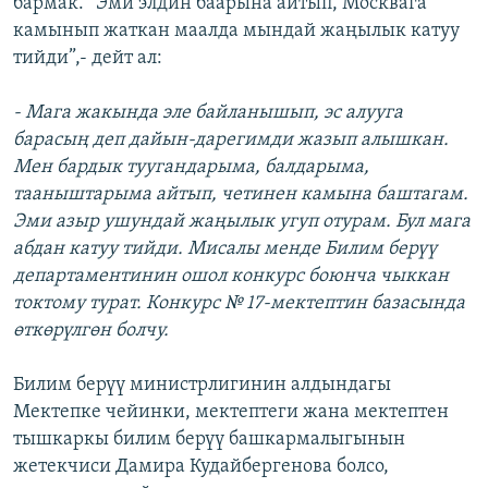
бармак. “Эми элдин баарына айтып, Москвага
камынып жаткан маалда мындай жаңылык катуу
тийди”,- дейт ал:
- Мага жакында эле байланышып, эс алууга
барасың деп дайын-дарегимди жазып алышкан.
Мен бардык туугандарыма, балдарыма,
тааныштарыма айтып, четинен камына баштагам.
Эми азыр ушундай жаңылык угуп отурам. Бул мага
абдан катуу тийди. Мисалы менде Билим берүү
департаментинин ошол конкурс боюнча чыккан
токтому турат. Конкурс № 17-мектептин базасында
өткөрүлгөн болчу.
Билим берүү министрлигинин алдындагы
Мектепке чейинки, мектептеги жана мектептен
тышкаркы билим берүү башкармалыгынын
жетекчиси Дамира Кудайбергенова болсо,