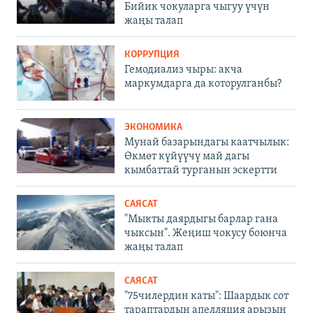
Бийик чокуларга чыгуу үчүн
жаңы талап
КОРРУПЦИЯ
Гемодиализ чыры: акча
маркумдарга да которулганбы?
ЭКОНОМИКА
Мунай базарындагы каатчылык:
Өкмөт күйүүчү май дагы
кымбаттай турганын эскертти
САЯСАТ
"Мыкты даярдыгы барлар гана
чыксын". Жеңиш чокусу боюнча
жаңы талап
САЯСАТ
"75чилердин каты": Шаардык сот
тараптардын апелляция арызын