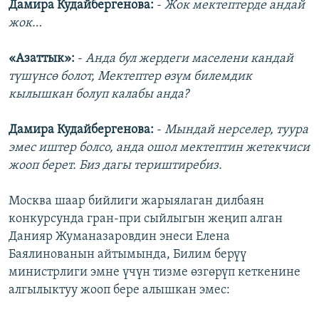
Дамира Кудайбергенова:
-
Жок мектептерде андай
жок…
«Азаттык»:
-
Анда бул жердеги маселени кандай
түшүнсө болот, Мектептер өзүм билемдик
кылышкан болуп калабы анда?
Дамира Кудайбергенова:
-
Мындай нерселер, туура
эмес иштер болсо, анда ошол мектептин жетекчиси
жооп берет. Биз дагы териштиребиз.
Москва шаар бийлиги жарыялаган дилбаян
конкурсунда гран-при сыйлыгын жеңип алган
Данияр Жуманазаровдин энеси Елена
Баялинованын айтымында, Билим берүү
министрлиги эмне үчүн тизме өзгөрүп кеткенине
алгылыктуу жооп бере алышкан эмес: