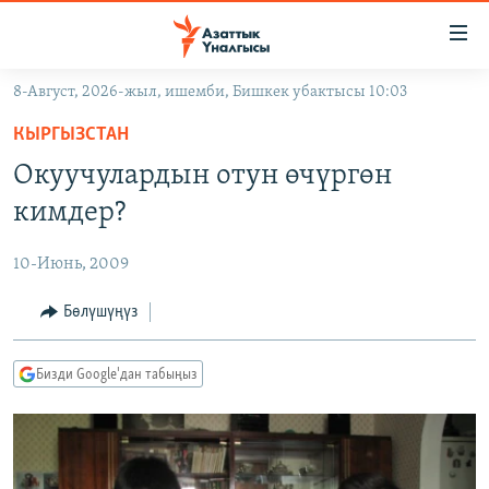
Линктер
Мазмунга
өтүңүз
8-Август, 2026-жыл, ишемби, Бишкек убактысы 10:03
Навигацияга
ЖАҢЫЛЫКТАР
өтүңүз
КЫРГЫЗСТАН
КЫРГЫЗСТАН
Издөөгө
Окуучулардын отун өчүргөн
салыңыз
ДҮЙНӨ
КЫРГЫЗСТАН
кимдер?
УКРАИНА
САЯСАТ
ДҮЙНӨ
10-Июнь, 2009
АТАЙЫН ИЛИКТӨӨ
ЭКОНОМИКА
БОРБОР АЗИЯ
ТВ ПРОГРАММАЛАР
Бөлүшүңүз
МАДАНИЯТ
ПОДКАСТ
БҮГҮН АЗАТТЫКТА
Бизди Google'дан табыңыз
ӨЗГӨЧӨ ПИКИР
ЭКСПЕРТТЕР ТАЛДАЙТ
БИЗ ЖАНА ДҮЙНӨ
Русский
ДАНИСТЕ