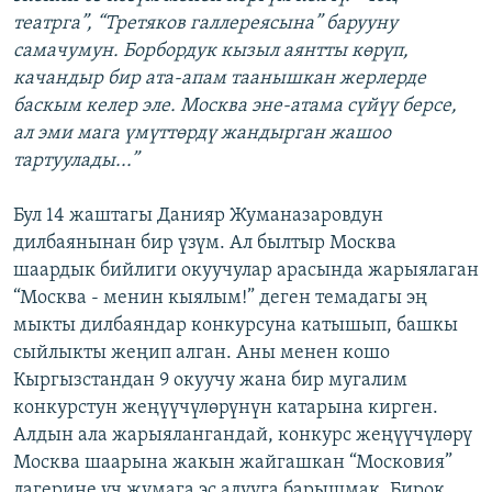
театрга”, “Третяков галлереясына” барууну
самачумун. Борбордук кызыл аянтты көрүп,
качандыр бир ата-апам таанышкан жерлерде
баскым келер эле. Москва эне-атама сүйүү берсе,
ал эми мага үмүттөрдү жандырган жашоо
тартуулады...”
Бул 14 жаштагы Данияр Жуманазаровдун
дилбаянынан бир үзүм. Ал былтыр Москва
шаардык бийлиги окуучулар арасында жарыялаган
“Москва - менин кыялым!” деген темадагы эң
мыкты дилбаяндар конкурсуна катышып, башкы
сыйлыкты жеңип алган. Аны менен кошо
Кыргызстандан 9 окуучу жана бир мугалим
конкурстун жеңүүчүлөрүнүн катарына кирген.
Алдын ала жарыялангандай, конкурс жеңүүчүлөрү
Москва шаарына жакын жайгашкан “Московия”
лагерине үч жумага эс алууга барышмак. Бирок,