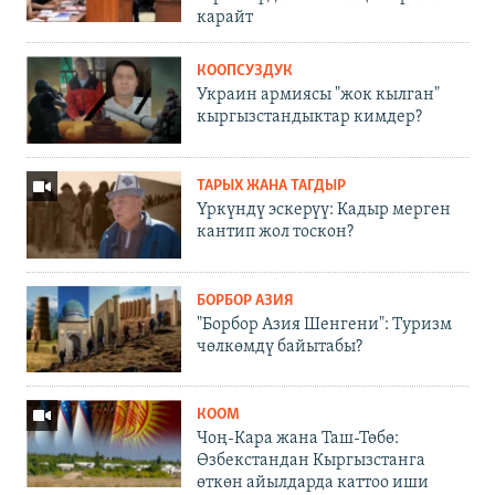
карайт
КООПСУЗДУК
Украин армиясы "жок кылган"
кыргызстандыктар кимдер?
ТАРЫХ ЖАНА ТАГДЫР
Үркүндү эскерүү: Кадыр мерген
кантип жол тоскон?
БОРБОР АЗИЯ
"Борбор Азия Шенгени": Туризм
чөлкөмдү байытабы?
КООМ
Чоң-Кара жана Таш-Төбө:
Өзбекстандан Кыргызстанга
өткөн айылдарда каттоо иши