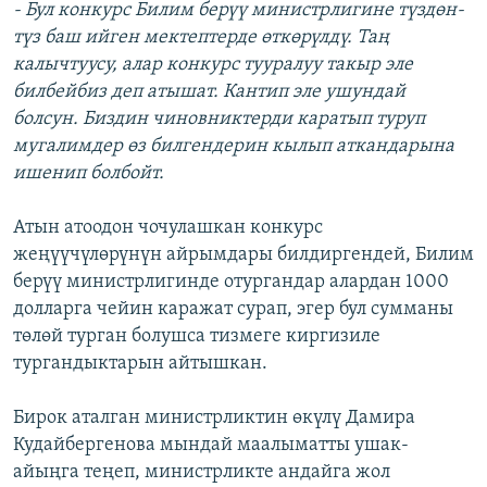
- Бул конкурс Билим берүү министрлигине түздөн-
түз баш ийген мектептерде өткөрүлдү. Таң
калычтуусу, алар конкурс тууралуу такыр эле
билбейбиз деп атышат. Кантип эле ушундай
болсун. Биздин чиновниктерди каратып туруп
мугалимдер өз билгендерин кылып аткандарына
ишенип болбойт.
Атын атоодон чочулашкан конкурс
жеңүүчүлөрүнүн айрымдары билдиргендей, Билим
берүү министрлигинде отургандар алардан 1000
долларга чейин каражат сурап, эгер бул сумманы
төлөй турган болушса тизмеге киргизиле
тургандыктарын айтышкан.
Бирок аталган министрликтин өкүлү Дамира
Кудайбергенова мындай маалыматты ушак-
айыңга теңеп, министрликте андайга жол