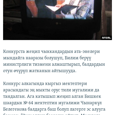
Конкурста жеңип чыккандардын ата-энелери
мындайга нааразы болушуп, Билим берүү
министрлиги тизмени алмаштырып, балдардын
отун өчүрүп жатканын айтышууда.
Конкурс алкагында кыргыз мектептери
арасындагы эң мыкты орус тили мугалими да
тандалган. Ага катышып жеңип алган Бишкек
шаардык № 64 мектептин мугалими Чынаркүл
Белегенова балдарга баш болуп лагерге эс алууга