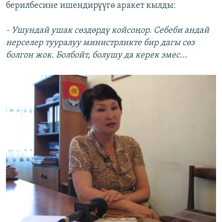
берилбесине ишендирүүгө аракет кылды:
- Ушундай ушак сөздөрдү койсоңор. Себеби андай
нерселер тууралуу министрликте бир дагы сөз
болгон жок. Болбойт, болушу да керек эмес...