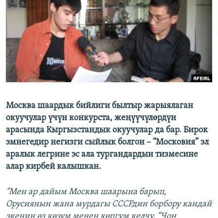
ОНЛАЙН ШЕРИНЕ
ЭЖЕ-СИҢДИЛЕР
АЗАТТЫК+
ЫҢГАЙСЫЗ СУРООЛОР
ЭЕ/АРнун бардык сайттары
Москва шаардык бийлиги былтыр жарыялаган
окуучулар үчүн конкурста, жеңүүчүлөрдүн
арасында Кыргызстандык окуучулар да бар. Бирок
эмнегедир негизги сыйлык болгон – “Московия” эл
аралык легрине эс ала тургандардын тизмесине
алар кирбей калышкан.
“Мен ар дайым Москва шаарына барып,
Орусиянын жана мурдагы СССРдин борбору кандай
экенин өз көзүм менен көргүм келчү. “Чоң