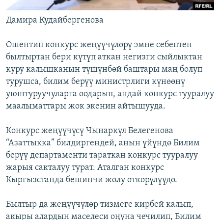
Дамира Кудайбергенова
Ошентип конкурс жеңүүчүлөрү эмне себептен
былтыртан бери күтүп аткан негизги сыйлыктан
куру калышканын түшүнбөй баштары маң болуп
турушса, билим берүү министрлиги күнөөнү
уюштуруучуларга оодарып, андай конкурс тууралуу
маалыматтары жок экенин айтышууда.
Конкурс жеңүүчүсү Чынаркүл Белегенова
“Азаттыкка” билдиргендей, анын үйүндө Билим
берүү департаменти тараткан конкурс тууралуу
жарыя сакталуу турат. Аталган конкурс
Кыргызстанда бешинчи жолу өткөрүлүүдө.
Былтыр да жеңүүчүлөр тизмеге кирбей калып,
акыры алардын маселеси оңуна чечилип, Билим