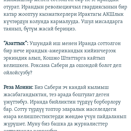
отурат. Ирандын революциячыл гвардиясынын бир
катар жооптуу кызматкерлери Ирактагы АКШлык
күчтөрдүн колунда кармалууда. Ушул мисалдарга
таянып, бүтүм жасай бериңиз.
“Азаттык”:
Ушундай иш менен Иранда соттолгон
бир нече ирандык-американдык кийинчерээк
эркиндик алып, Кошмо Штаттарга кайтып
келишкен. Роксана Сабери да ошондой болот деп
ойлойсузбу?
Реза Моини:
Биз Сабери эч кандай кылмыш
жасабагандыктан, тез арада боштулат деген
үмүттөбүз. Иранда бийликтин түрдүү борборлору
бар. Сотту түрдүү топтор эларалык маселелдеги
өзара келишпестиктерди жөндөө үчүн пайдаланып
жүрүшөт. Муну биз башка да журналисттер