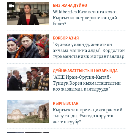
БИЗ ЖАНА ДҮЙНӨ
Wildberries Казакстанга көчөт.
Кыргыз ишкерлерине кандай
болот?
БОРБОР АЗИЯ
"Күйөөм үйлөндү, жөнөткөн
акчама машина алды". Кордолгон
түркмөнстандык мигрант аялдар
ДҮЙНӨ АЗАТТЫКТЫН НАЗАРЫНДА
"АКШ Иран-Орусия-Кытай-
Түндүк Корея кызматташтыгын
көз жаздымда калтырууда"
КЫРГЫЗСТАН
Кыргызстан кремацияга расмий
тыюу салды. Өлкөдө көрүстөн
жетиштүүбү?