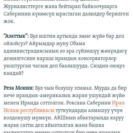
Журналисттерге жана бейтарап байкоочуларга
Саберинин күнөөсүн ырастаган далилдер берилген
жок.
“Азаттык”:
Бул иштин артында эмне жүйө бар деп
ойлойсуз? Айрымдар муну Обама
администрациясынын өз ара сүйлөшүү жөнүндөгү
демилгесине каршы ирандык консерваторлор
уюштурган чагым деп баалашууда. Сиздин оюңуз
кандай?
Реза Моини:
Бул чын болушу этимал. Мурда да бир
нече ирандык-америкалык жаран ушундай жүйө
менен Иранда соттолгон. Роксана Саберини
Иран
Ислам республикасы
туткундарды алмашуу үчүн
колдонушу мүмкүн. АКШнын абактарында каруу
жарак сатты деп айыпталган жана башка
кылмыштар менен соттолгон бир нече ирандык