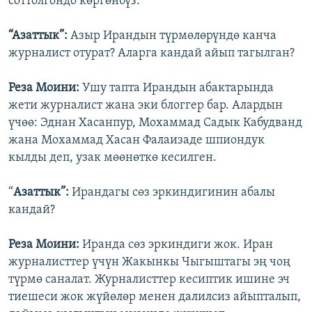
соттолгондо көргөнбүз.
“Азаттык”:
Азыр Ирандын түрмөлөрүндө канча
журналист отурат? Аларга кандай айып тагылган?
Реза Моини:
Ушу тапта Ирандын абактарында
жети журналист жана эки блоггер бар. Алардын
үчөө: Эднан Хасанпур, Мохаммад Садык Кабудванд
жана Мохаммад Хасан Фалаизаде шпиондук
кылды деп, узак мөөнөткө кесилген.
“
Азаттык”:
Ирандагы сөз эркиндигинин абалы
кандай?
Реза Моини:
Иранда сөз эркиндиги жок. Иран
журналисттер үчүн Жакынкы Чыгыштагы эң чоң
түрмө саналат. Журналисттер кесиптик ишине эч
тиешеси жок жүйөлөр менен далилсиз айыпталып,