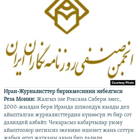
Иран-Журналисттер бирикмесинин энбелгиси
Реза Моини:
Жалгыз эле Роксана Сабери эмес,
2000-жылдан бери Иранда шпиондук кылды деп
айыпталган журналисттердин күнөөсүн эч бир сот
далилдей албайт. Чекарасыз кабарчылар уюму
айыптоолор негизсиз экенине ишенет жана соттун
жабык өтүп жатканы анын бир далили.