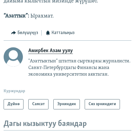
дайыма кылычтын мизинде жүрүшөт.
“Азаттык”:
Ырахмат.
Бөлүшүңүз
Катталыңыз
Амирбек Азам уулу
"Азаттыктын" штаттан сырткаркы журналисти.
Санкт-Петербургдагы Финансы жана
экономика университетин аяктаган.
Куржундар
Дүйнө
Саясат
Эркиндик
Сөз эркиндиги
Дагы кызыктуу баяндар