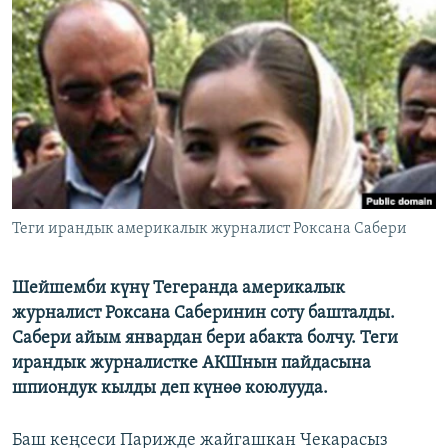
ОНЛАЙН ШЕРИНЕ
ЭЖЕ-СИҢДИЛЕР
АЗАТТЫК+
ЫҢГАЙСЫЗ СУРООЛОР
ЭЕ/АРнун бардык сайттары
Теги ирандык америкалык журналист Роксана Сабери
Шейшемби күнү Тегеранда америкалык
журналист Роксана Саберинин соту башталды.
Сабери айым январдан бери абакта болчу. Теги
ирандык журналистке АКШнын пайдасына
шпиондук кылды деп күнөө коюлууда.
Баш кеңсеси Парижде жайгашкан Чекарасыз