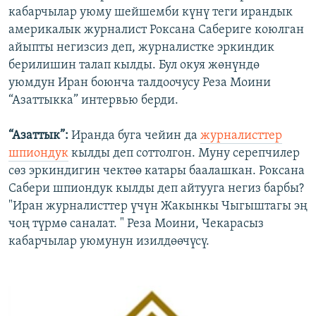
кабарчылар уюму шейшемби күнү теги ирандык
америкалык журналист Роксана Сабериге коюлган
айыпты негизсиз деп, журналистке эркиндик
берилишин талап кылды. Бул окуя жөнүндө
уюмдун Иран боюнча талдоочусу Реза Моини
“Азаттыкка” интервью берди.
“Азаттык”:
Иранда буга чейин да
журналисттер
шпиондук
кылды деп соттолгон. Муну серепчилер
сөз эркиндигин чектөө катары баалашкан. Роксана
Сабери шпиондук кылды деп айтууга негиз барбы?
"Иран журналисттер үчүн Жакынкы Чыгыштагы эң
чоң түрмө саналат. " Реза Моини, Чекарасыз
кабарчылар уюмунун изилдөөчүсү.