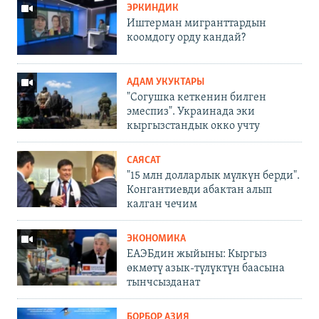
ЭРКИНДИК
Иштерман мигранттардын
коомдогу орду кандай?
АДАМ УКУКТАРЫ
"Согушка кеткенин билген
эмеспиз". Украинада эки
кыргызстандык окко учту
САЯСАТ
"15 млн долларлык мүлкүн берди".
Конгантиевди абактан алып
калган чечим
ЭКОНОМИКА
ЕАЭБдин жыйыны: Кыргыз
өкмөтү азык-түлүктүн баасына
тынчсызданат
БОРБОР АЗИЯ