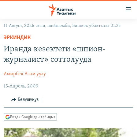
Линктер
Мазмунга
өтүңүз
11-Август, 2026-жыл, шейшемби, Бишкек убактысы 01:35
Навигацияга
ЖАҢЫЛЫКТАР
өтүңүз
ЭРКИНДИК
КЫРГЫЗСТАН
Издөөгө
Иранда кезектеги «шпион-
салыңыз
ДҮЙНӨ
КЫРГЫЗСТАН
журналист» соттолууда
УКРАИНА
САЯСАТ
ДҮЙНӨ
Амирбек Азам уулу
АТАЙЫН ИЛИКТӨӨ
ЭКОНОМИКА
БОРБОР АЗИЯ
15-Апрель, 2009
ТВ ПРОГРАММАЛАР
МАДАНИЯТ
ПОДКАСТ
БҮГҮН АЗАТТЫКТА
Бөлүшүңүз
ӨЗГӨЧӨ ПИКИР
ЭКСПЕРТТЕР ТАЛДАЙТ
Бизди Google'дан табыңыз
БИЗ ЖАНА ДҮЙНӨ
Русский
ДАНИСТЕ