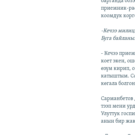
барганда ооз
приемник-рас
коомдук корг
-Кечээ милиц
Буга байланы
- Кечээ прие
коет экен, о
өзүм кирип, 
катыштым. Со
көгала болго
Сарманбетов 
тээп мени урд
Улуттук госп
анын бир жак