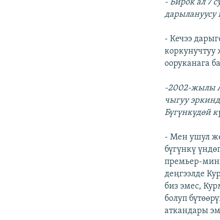
- Бирок ал 7
дарылануусу 
- Кечээ дарыг
коркунучтуу 
ооруканага 
-2002-жылы 
чыгуу эркинд
Бүгүнкүдөй к
- Мен ушул ж
бүгүнкү үндөг
премьер-мини
деңгээлде Ку
биз эмес, Ку
болуп бүтөөр
аткандары э