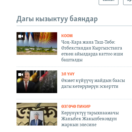
Дагы кызыктуу баяндар
КООМ
Чоң-Кара жана Таш-Төбө:
Өзбекстандан Кыргызстанга
өткөн айылдарда каттоо иши
башталды
ЭЛ ҮНҮ
Өкмөт күйүүчү майдын баасы
дагы көтөрүлөрүн эскертти
ӨЗГӨЧӨ ПИКИР
Көрүнүктүү тарыхнаамачы
Жаныбек Жакыпбековдун
жаркын элесине