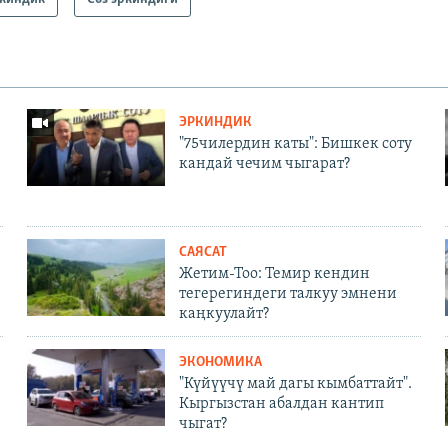
ЭРКИНДИК
"75чилердин каты": Бишкек соту
кандай чечим чыгарат?
САЯСАТ
Жетим-Тоо: Темир кендин
тегерегиндеги талкуу эмнени
каңкуулайт?
ЭКОНОМИКА
"Күйүүчү май дагы кымбаттайт".
Кыргызстан абалдан кантип
чыгат?