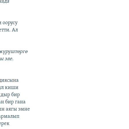
нада
и оорусу
тти. Ал
 жүрүштөргө
ы эле.
ациясына
бул киши
йдыр бир
ан бир гана
ын аягы эмне
кармалып
ерек