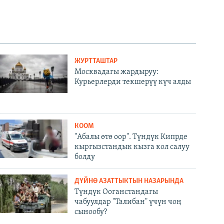
ЖУРТТАШТАР
Москвадагы жардыруу:
Курьерлерди текшерүү күч алды
КООМ
"Абалы өтө оор". Түндүк Кипрде
кыргызстандык кызга кол салуу
болду
ДҮЙНӨ АЗАТТЫКТЫН НАЗАРЫНДА
Түндүк Ооганстандагы
чабуулдар "Талибан" үчүн чоң
сынообу?