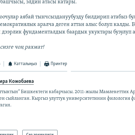
башчысы, элдин атасы катары.
гоочулар аябай тынчсыздануубузду билдирип атабыз бу
емократиялык аралча деген аттан алыс болуп калды. 
дээрлик фундаменталдык баардык укуктары бузулуп а
сизге чоң рахмат!
з
Катталыңыз
Принтер
ира Кожобаева
аттыктын” Бишкектеги кабарчысы. 2011-жылы Мамлекеттик Ар
ен сыйланган. Кыргыз улуттук университетинин филология ф
аган.
киндик
Сөз эркиндиги