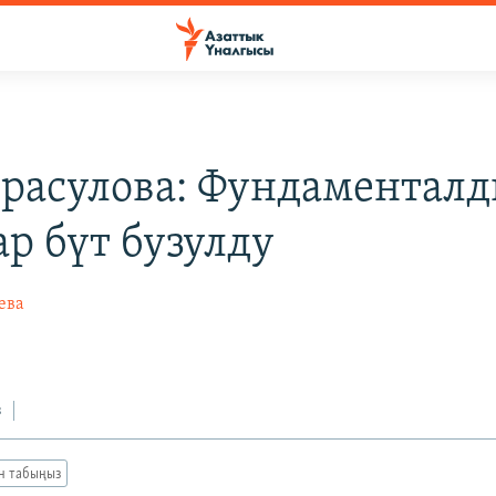
драсулова: Фундаментал
ар бүт бузулду
ева
з
ан табыңыз