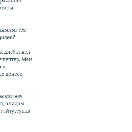
рабастан,
атары,
адыңыз эле.
үздөр?
к дисбат деп
рушуптур. Мен
уна
де денеси
асары өзү
п, ал адам
н айтуусунда