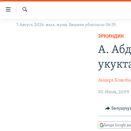
Линктер
Мазмунга
өтүңүз
Издөө
7-Август, 2026-жыл, жума, Бишкек убактысы 06:35
ЖАҢЫЛЫКТАР
Навигацияга
өтүңүз
ЭРКИНДИК
КЫРГЫЗСТАН
Издөөгө
А. Аб
ДҮЙНӨ
КЫРГЫЗСТАН
салыңыз
УКРАИНА
САЯСАТ
ДҮЙНӨ
укукт
АТАЙЫН ИЛИКТӨӨ
ЭКОНОМИКА
БОРБОР АЗИЯ
ТВ ПРОГРАММАЛАР
МАДАНИЯТ
Замира Кожоба
ПОДКАСТ
БҮГҮН АЗАТТЫКТА
30-Июль, 2009
ӨЗГӨЧӨ ПИКИР
ЭКСПЕРТТЕР ТАЛДАЙТ
Бөлүшүңү
БИЗ ЖАНА ДҮЙНӨ
ДАНИСТЕ
Бизди Google'д