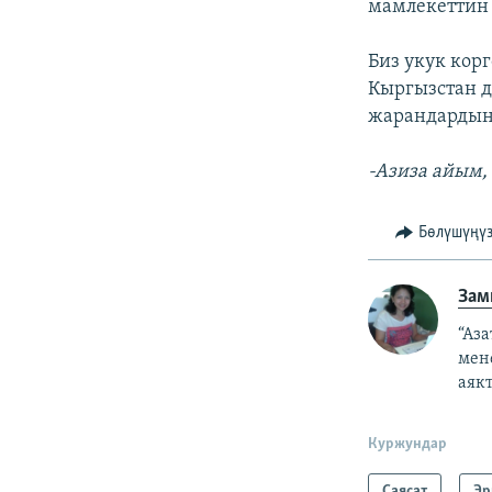
мамлекеттин 
Биз укук кор
Кыргызстан д
жарандардын 
-Азиза айым, 
Бөлүшүңү
Зам
“Аз
мен
аякт
Куржундар
Саясат
Эр