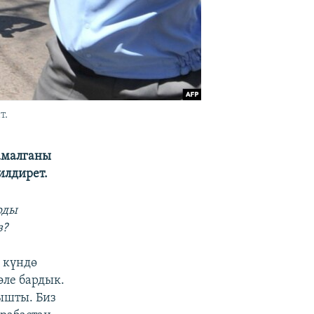
т.
камалганы
илдирет.
рды
з?
ү күндө
эле бардык.
ышты. Биз