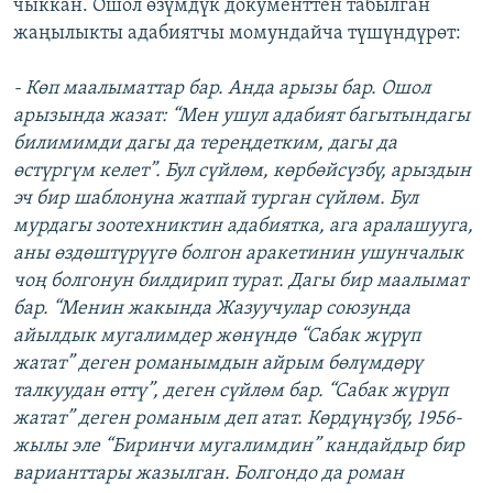
чыккан. Ошол өзүмдүк документтен табылган
жаңылыкты адабиятчы момундайча түшүндүрөт:
- Көп маалыматтар бар. Анда арызы бар. Ошол
арызында жазат: “Мен ушул адабият багытындагы
билимимди дагы да тереңдетким, дагы да
өстүргүм келет”. Бул сүйлөм, көрбөйсүзбү, арыздын
эч бир шаблонуна жатпай турган сүйлөм. Бул
мурдагы зоотехниктин адабиятка, ага аралашууга,
аны өздөштүрүүгө болгон аракетинин ушунчалык
чоң болгонун билдирип турат. Дагы бир маалымат
бар. “Менин жакында Жазуучулар союзунда
айылдык мугалимдер жөнүндө “Сабак жүрүп
жатат” деген романымдын айрым бөлүмдөрү
талкуудан өттү”, деген сүйлөм бар. “Сабак жүрүп
жатат” деген романым деп атат. Көрдүңүзбү, 1956-
жылы эле “Биринчи мугалимдин” кандайдыр бир
варианттары жазылган. Болгондо да роман