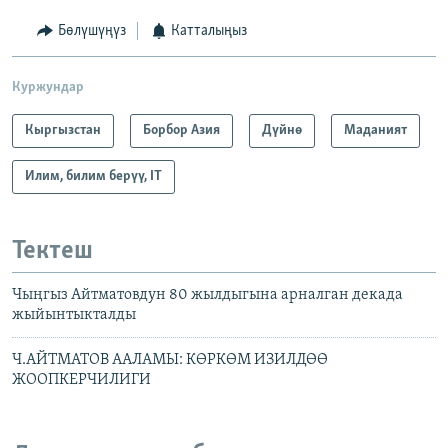
Бөлүшүңүз
Катталыңыз
Куржундар
Кыргызстан
Борбор Азия
Дүйнө
Маданият
Илим, билим берүү, IT
Тектеш
Чыңгыз Айтматовдун 80 жылдыгына арналган декада
жыйынтыкталды
Ч.АЙТМАТОВ ААЛАМЫ: КӨРКӨМ ИЗИЛДӨӨ
ЖООПКЕРЧИЛИГИ