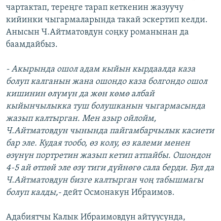
чартактап, тереңге тарап кеткенин жазуучу
кийинки чыгармаларында такай эскертип келди.
Анысын Ч.Айтматовдун соңку романынан да
баамдайбыз.
- Акырында ошол адам кыйын кырдаалда каза
болуп калганын жана ошондо каза болгондо ошол
кишинин өлүмүн да жөн көмө албай
кыйынчылыкка туш болушканын чыгармасында
жазып калтырган. Мен азыр ойлойм,
Ч.Айтматовдун чынында пайгамбарчылык касиети
бар эле. Кудая тообо, өз колу, өз калеми менен
өзүнүн портретин жазып кетип атпайбы. Ошондон
4-5 ай өтпөй эле өзү тиги дүйнөгө сала берди. Бул да
Ч.Айтматовдун бизге калтырган чоң табышмагы
болуп калды,-
дейт Осмонакун Ибраимов.
Адабиятчы Калык Ибраимовдун айтуусунда,