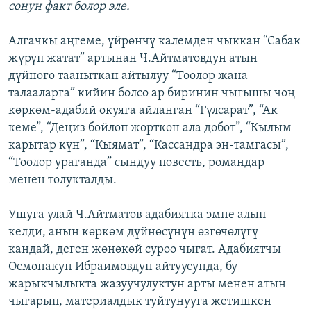
сонун факт болор эле.
Алгачкы аңгеме, үйрөнчү калемден чыккан “Сабак
жүрүп жатат” артынан Ч.Айтматовдун атын
дүйнөгө тааныткан айтылуу “Тоолор жана
талааларга” кийин болсо ар биринин чыгышы чоң
көркөм-адабий окуяга айланган “Гүлсарат”, “Ак
кеме”, “Деңиз бойлоп жорткон ала дөбөт”, “Кылым
карытар күн”, “Кыямат”, “Кассандра эн-тамгасы”,
“Тоолор ураганда” сындуу повесть, романдар
менен толукталды.
Ушуга улай Ч.Айтматов адабиятка эмне алып
келди, анын көркөм дүйнөсүнүн өзгөчөлүгү
кандай, деген жөнөкөй суроо чыгат. Адабиятчы
Осмонакун Ибраимовдун айтуусунда, бу
жарыкчылыкта жазуучулуктун арты менен атын
чыгарып, материалдык туйтунууга жетишкен