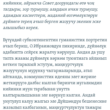
кийинки, айрыкча Совет доорундагы өтө чоң
тагдыры, зор турмушу, алардын ички турмушу,
адамдык касиеттери, маданий өзгөчөлүктөрүн
дүйнөгө терең ачып берген жазуучу экенин эске
алышыбыз керек.
Бүтүндөй субконтиненттин гуманисттик портретин
ачып бериш, О.Ибраимовдун пикиринде, дүйнөлүк
адабиятта сейрек жаралчу көрүнүш. Андан да ушу
тапта жаамы дүйнөлүк көркөм туюнтмага айланып
кеткен тарыхый эстутум, маңкуртчулук
жазуучунун мурунку чыгармаларында, атап
айтканда, коммунисттик идеяны элет жерине
жеткирүүгө далбас кылган биринчи мугалимдин
кийинки муун тарабынан унутта
калтырылышынан эле көрүнүп калган. Андай
унутулуп калуу жалгыз эле Дүйшөндүн бешенесине
жазылып калбаганын, маңкуртчулуктун тамыры