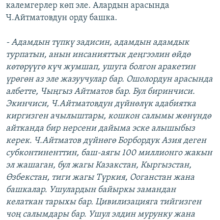
калемгерлер көп эле. Алардын арасында
Ч.Айтматовдун орду башка.
- Адамдын түпкү задисин, адамдын адамдык
турпатын, анын инсанияттык деңгээлин өйдө
көтөрүүгө күч жумшап, ушуга болгон аракетин
үрөгөн аз эле жазуучулар бар. Ошолордун арасында
албетте, Чыңгыз Айтматов бар. Бул биринчиси.
Экинчиси, Ч.Айтматовдун дүйнөлүк адабиятка
киргизген ачылыштары, кошкон салымы жөнүндө
айтканда бир нерсени дайыма эске алышыбыз
керек. Ч.Айтматов дүйнөгө Борбордук Азия деген
субконтиненттин, баш-аягы 100 миллионго жакын
эл жашаган, бул жагы Казакстан, Кыргызстан,
Өзбекстан, тиги жагы Түркия, Ооганстан жана
башкалар. Ушулардын байыркы замандан
келаткан тарыхы бар. Цивилизацияга тийгизген
чоң салымдары бар. Ушул элдин мурунку жана