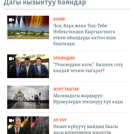
Дагы кызыктуу баяндар
КООМ
Чоң-Кара жана Таш-Төбө:
Өзбекстандан Кыргызстанга
өткөн айылдарда каттоо иши
башталды
ЭРКИНДИК
"75чилердин каты": Бишкек соту
кандай чечим чыгарат?
ЖУРТТАШТАР
Москвадагы жардыруу:
Курьерлерди текшерүү күч алды
ЭЛ ҮНҮ
Өкмөт күйүүчү майдын баасы
дагы көтөрүлөрүн эскертти