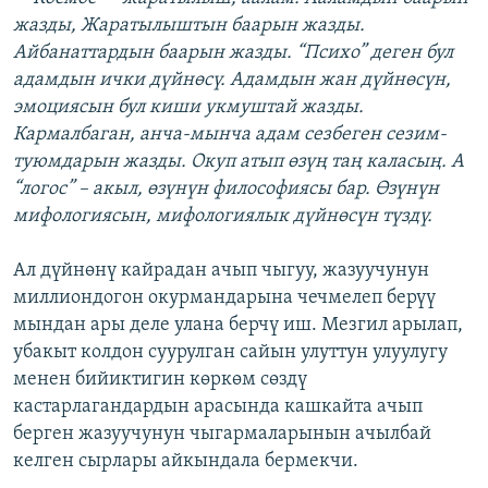
жазды, Жаратылыштын баарын жазды.
Айбанаттардын баарын жазды. “Психо” деген бул
адамдын ички дүйнөсү. Адамдын жан дүйнөсүн,
эмоциясын бул киши укмуштай жазды.
Кармалбаган, анча-мынча адам сезбеген сезим-
туюмдарын жазды. Окуп атып өзүң таң каласың. А
“логос” – акыл, өзүнүн философиясы бар. Өзүнүн
мифологиясын, мифологиялык дүйнөсүн түздү.
Ал дүйнөнү кайрадан ачып чыгуу, жазуучунун
миллиондогон окурмандарына чечмелеп берүү
мындан ары деле улана берчү иш. Мезгил арылап,
убакыт колдон суурулган сайын улуттун улуулугу
менен бийиктигин көркөм сөздү
кастарлагандардын арасында кашкайта ачып
берген жазуучунун чыгармаларынын ачылбай
келген сырлары айкындала бермекчи.