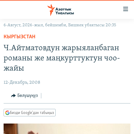
Линктер
Мазмунга
өтүңүз
6-Август, 2026-жыл, бейшемби, Бишкек убактысы 20:35
Навигацияга
ЖАҢЫЛЫКТАР
өтүңүз
КЫРГЫЗСТАН
КЫРГЫЗСТАН
Издөөгө
Ч.Айтматовдун жарыяланбаган
салыңыз
ДҮЙНӨ
КЫРГЫЗСТАН
романы же маңкурттуктун чоо-
УКРАИНА
САЯСАТ
ДҮЙНӨ
жайы
АТАЙЫН ИЛИКТӨӨ
ЭКОНОМИКА
БОРБОР АЗИЯ
12-Декабрь, 2008
ТВ ПРОГРАММАЛАР
МАДАНИЯТ
Бөлүшүңүз
ПОДКАСТ
БҮГҮН АЗАТТЫКТА
ӨЗГӨЧӨ ПИКИР
ЭКСПЕРТТЕР ТАЛДАЙТ
Бизди Google'дан табыңыз
БИЗ ЖАНА ДҮЙНӨ
Русский
ДАНИСТЕ