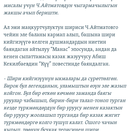
мисалы үчүн Ч.Айтматовдун чыгармачылыгын
жакшы ачып беришти.
Ал эми маңкуртчулуктун шириси Ч.Айтматовго
чейин эле баланы кармап алып, башына шири
кийгизүүгө келген душмандардын ниетин
баяндаган айтылуу “Манас” эпосунда, андан да
кенен сыпаттамасы казак жазуучусу Абиш
Кекилбаевдин “Күү” повестинде баяндалган.
- Шири кийгизүүнүн ыкмалары да сүрөттөлгөн.
Бирок бул легенданын, уламыштын өзүн эле жазып
койгон. Бул бир өткөн көчмөн заманда баягы
уруулар чабышып, бирин-бири талап-тоноп турган
кезде түркмөндөрдүн бир уруусу менен казактын
бир уруусу жоолашып турганда бир казак жигит
түркмөндөргө колго түшүп калат. Ошого чачын
кырып, төөнүн бучкак терисинен шири