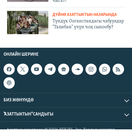
чыгат?
ДҮЙНӨ АЗАТТЫКТЫН НАЗАРЫНДА
Түндүк Ооганстандагы чабуулдар
"Талибан" үчүн чоң сынообу?
ОНЛАЙН ШЕРИНЕ
БИЗ ЖӨНҮНДӨ
"АЗАТТЫКТЫН" САНДЫГЫ
Азаттык үналгысы © 2026 RFE/RL, Inc. Бардык укуктар