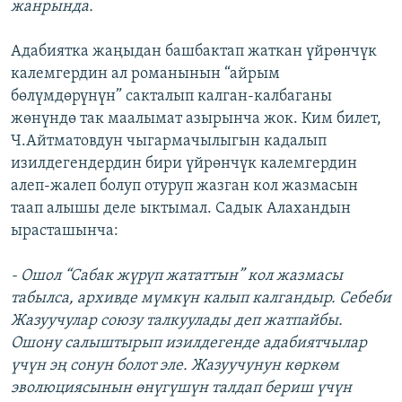
жанрында.
Адабиятка жаңыдан башбактап жаткан үйрөнчүк
калемгердин ал романынын “айрым
бөлүмдөрүнүн” сакталып калган-калбаганы
жөнүндө так маалымат азырынча жок. Ким билет,
Ч.Айтматовдун чыгармачылыгын кадалып
изилдегендердин бири үйрөнчүк калемгердин
алеп-жалеп болуп отуруп жазган кол жазмасын
таап алышы деле ыктымал. Садык Алахандын
ырасташынча:
- Ошол “Сабак жүрүп жататтын” кол жазмасы
табылса, архивде мүмкүн калып калгандыр. Себеби
Жазуучулар союзу талкуулады деп жатпайбы.
Ошону салыштырып изилдегенде адабиятчылар
үчүн эң сонун болот эле. Жазуучунун көркөм
эволюциясынын өнүгүшүн талдап бериш үчүн