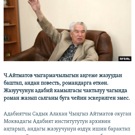
ОНЛАЙН ШЕРИНЕ
ЭЖЕ-СИҢДИЛЕР
АЗАТТЫК+
ЫҢГАЙСЫЗ СУРООЛОР
ЭЕ/АРнун бардык сайттары
Ч.Айтматов чыгармачылыгын аңгеме жазуудан
баштап, андан повесть, романдарга өткөн.
Жазуучунун адабий камылгасы чакталуу чагында
роман жазып салганы буга чейин эскерилген эмес.
Адабиятчы Садык Алахан Чыңгыз Айтматов окуган
Моквадагы Адабият институтутун архивин
аңтарып, андагы жазуучунун өздүк ишин барактап