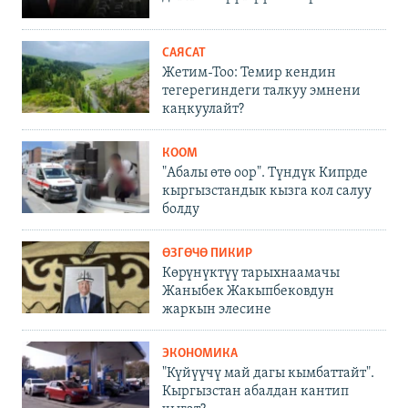
САЯСАТ
Жетим-Тоо: Темир кендин
тегерегиндеги талкуу эмнени
каңкуулайт?
КООМ
"Абалы өтө оор". Түндүк Кипрде
кыргызстандык кызга кол салуу
болду
ӨЗГӨЧӨ ПИКИР
Көрүнүктүү тарыхнаамачы
Жаныбек Жакыпбековдун
жаркын элесине
ЭКОНОМИКА
"Күйүүчү май дагы кымбаттайт".
Кыргызстан абалдан кантип