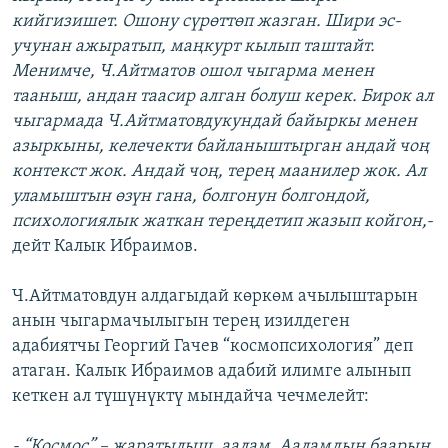
кийгизишет. Ошону сүрөттөп жазган. Шири эс-
учунан ажыратып, маңкурт кылып таштайт.
Менимче, Ч.Айтматов ошол чыгарма менен
тааныш, андан таасир алган болуш керек. Бирок ал
чыгармада Ч.Айтматовдукундай байыркы менен
азыркыны, келечекти байланыштырган андай чоң
контекст жок. Андай чоң, терең маанилер жок. Ал
уламыштын өзүн гана, болгонун болгондой,
психологиялык жаткан тереңдетип жазып койгон,-
дейт Калык Ибраимов.
Ч.Айтматовдун алдагыдай көркөм ачылыштарын
анын чыгармачылыгын терең изилдеген
адабиятчы Георгий Гачев “космопсихология” деп
атаган. Калык Ибраимов адабий илимге алынып
кеткен ал түшүнүктү мындайча чечмелейт:
- “Космос” – жаратылыш, аалам. Ааламдын баарын