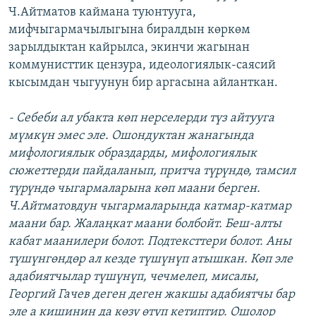
Ч.Айтматов каймана туюнтууга,
мифчыгармачылыгына биралдын көркөм
зарылдыктан кайрылса, экинчи жагынан
коммунисттик цензура, идеологиялык-саясий
кысымдан чыгуунун бир аргасына айланткан.
- Себеби ал убакта көп нерселерди түз айтууга
мүмкүн эмес эле. Ошондуктан жанагында
мифологиялык образдарды, мифологиялык
сюжеттерди пайдаланып, притча түрүндө, тамсил
түрүндө чыгармаларына көп маани берген.
Ч.Айтматовдун чыгармаларында катмар-катмар
маани бар. Жалаңкат маани болбойт. Беш-алты
кабат маанилери болот. Подтексттери болот. Аны
түшүнгөндөр ал кезде түшүнүп атышкан. Көп эле
адабиятчылар түшүнүп, чечмелеп, мисалы,
Георгий Гачев деген деген жакшы адабиятчы бар
эле а кишинин да көзү өтүп кетиптир. Ошолор