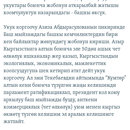
укуктары боюнча жобонун аткарылбай жатышы
коомчулуктун назарындагы - башкы өксүк.
Укук коргоочу Азиза Абдырасулованын пикиринде
Баш мыйзамдагы башкы кемчиликтердин бири
кен байлыктар жөнүндөгү жобонун кириши. Азыр
Кыргызстанга алтын боюнча эле 50дөн ашык чет
өлкөлүк ишканалар жер казып, Кыргызстандын
экологиялык, экономикалык, мамлекеттик
коопсуздугуна шек кетирип атат дейт укук
коргоочу. Ал эми Текебаевдин айтымында “Кумтөр”
алтын кени боюнча түзүлгөн жаңы келишимди
парламент ратификациялап, президент кол коюу
аркылуу баш мыйзамды бузду, анткени
коммерциялык (чет өлкөлүк) уюм менен кыргыз
өкмөтү түзгөн келишим эл аралык келишимге
жатпайт.