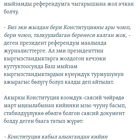
мыйзамды референдумга чыгарышына жол ачкан
болчу.
-
Биз эки жылдан бери Конституцияны ары чоюп,
бери чоюп, талкуулабаган беренеси калган жок, -
деген президент референдум маалында
журналисттерге. Ал эми президенттин
кыргызстандыктарга жолдогон кечээки
куттуктоосунда Баш мыйзам
кыргызстандыктардын күнүмдүк турмушунун
ажырагыс бөлүгү болуп калды деп айтылат.
Акыркы Конституция коомдук-саясий чөйрөдө
март ыңкылабынан кийинки ызы-чууну басып,
стабилдүүлүккө өбөлгө болгон саясий документ
болду деген баага татып жүрөт:
- Конституция кабыл алынгандан кийин