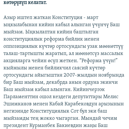
көтөрүлүп келатат.
Азыр иштеп жаткан Конституция - март
ыңкылабынан кийин кабыл алынган үчүнчү Баш
мыйзам. Ыңкылаптан кийин башталган
конституциялык реформа бийлик менен
оппозициялык күчтөр ортосундагы узак мөөнөттүү
талаш-тартышты жаратып, ал мөөнөтсүз массалык
акцияларга чейин өсүп жеткен. “Реформа үчүн!”
кыймылы менен бийликчил саясий күчтөр
ортосундагы айыгыштан 2007-жылдын ноябрында
бир Баш мыйзам, декабрда анын ордуна экинчи
Баш мыйзам кабыл алынган. Кийинчерээк
Парламенттин ошол кездеги депутаттары Мелис
Эшимканов менен Кабай Карабековдун арызынын
негизинде Конституциялык Сот бул эки баш
мыйзамды тең жокко чыгарган. Мындай чечим
президент Курманбек Бакиевдин жаңы Баш