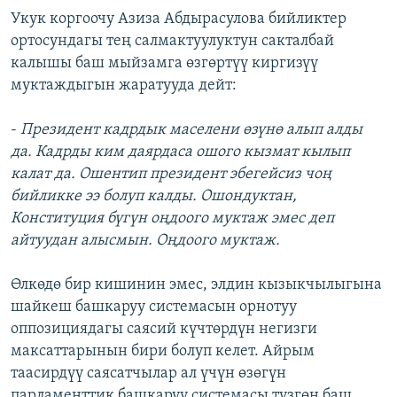
Укук коргоочу Азиза Абдырасулова бийликтер
ортосундагы тең салмактуулуктун сакталбай
калышы баш мыйзамга өзгөртүү киргизүү
муктаждыгын жаратууда дейт:
-
Президент кадрдык маселени өзүнө алып алды
да. Кадрды ким даярдаса ошого кызмат кылып
калат да. Ошентип президент эбегейсиз чоң
бийликке ээ болуп калды. Ошондуктан,
Конституция бүгүн оңдоого муктаж эмес деп
айтуудан алысмын. Оңдоого муктаж.
Өлкөдө бир кишинин эмес, элдин кызыкчылыгына
шайкеш башкаруу системасын орнотуу
оппозициядагы саясий күчтөрдүн негизги
максаттарынын бири болуп келет. Айрым
таасирдүү саясатчылар ал үчүн өзөгүн
парламенттик башкаруу системасы түзгөн баш