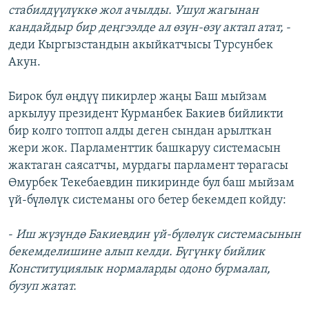
стабилдүүлүккө жол ачылды. Ушул жагынан
кандайдыр бир деңгээлде ал өзүн-өзү актап атат,
-
деди Кыргызстандын акыйкатчысы Турсунбек
Акун.
Бирок бул өңдүү пикирлер жаңы Баш мыйзам
аркылуу президент Курманбек Бакиев бийликти
бир колго топтоп алды деген сындан арылткан
жери жок. Парламенттик башкаруу системасын
жактаган саясатчы, мурдагы парламент төрагасы
Өмурбек Текебаевдин пикиринде бул баш мыйзам
үй-бүлөлүк системаны ого бетер бекемдеп койду:
-
Иш жүзүндө Бакиевдин үй-бүлөлүк системасынын
бекемделишине алып келди. Бүгүнкү бийлик
Конституциялык нормаларды одоно бурмалап,
бузуп жатат.