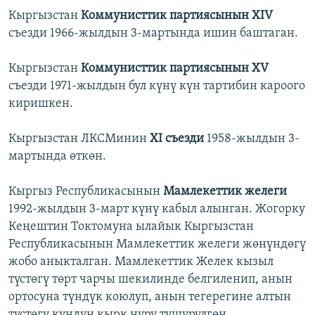
Кыргызстан
Коммунисттик партиясынын XIV
съезди 1966-жылдын 3-мартында ишин баштаган.
Кыргызстан
Коммунисттик партиясынын XV
съезди 1971-жылдын бул күнү күн тартибин кароого
киришкен.
Кыргызстан ЛКСМинин
XI съезди
1958-жылдын 3-
мартында өткөн.
Кыргыз Республикасынын
Мамлекеттик желеги
1992-жылдын 3-март күнү кабыл алынган. Жогорку
Кеңештин Токтомуна ылайык Кыргызстан
Республикасынын Мамлекеттик желеги жөнүндөгү
жобо аныкталган. Мамлекеттик Желек кызыл
түстөгү төрт чарчы шекилинде белгиленип, анын
ортосуна түндүк коюлуп, анын тегерегине алтын
түстөгү күндүн кырк нуру түшүрүлгөн.