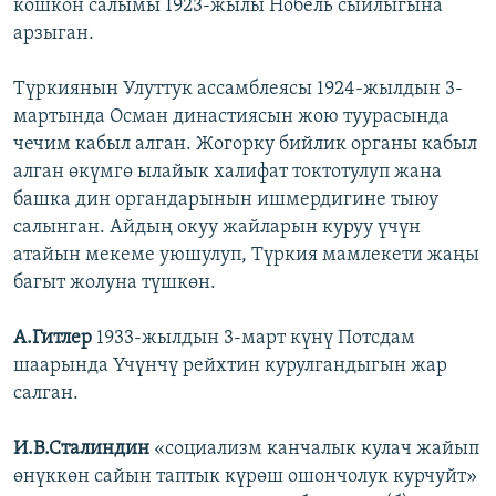
кошкон салымы 1923-жылы Нобель сыйлыгына
арзыган.
Түркиянын Улуттук ассамблеясы 1924-жылдын 3-
мартында Осман династиясын жою туурасында
чечим кабыл алган. Жогорку бийлик органы кабыл
алган өкүмгө ылайык халифат токтотулуп жана
башка дин органдарынын ишмердигине тыюу
салынган. Айдың окуу жайларын куруу үчүн
атайын мекеме уюшулуп, Түркия мамлекети жаңы
багыт жолуна түшкөн.
А.Гитлер
1933-жылдын 3-март күнү Потсдам
шаарында Үчүнчү рейхтин курулгандыгын жар
салган.
И.В.Сталиндин
«социализм канчалык кулач жайып
өнүккөн сайын таптык күрөш ошончолук курчуйт»