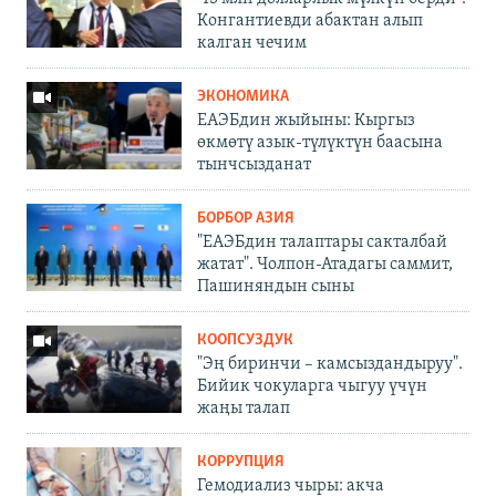
Конгантиевди абактан алып
калган чечим
ЭКОНОМИКА
ЕАЭБдин жыйыны: Кыргыз
өкмөтү азык-түлүктүн баасына
тынчсызданат
БОРБОР АЗИЯ
"ЕАЭБдин талаптары сакталбай
жатат". Чолпон-Атадагы саммит,
Пашиняндын сыны
КООПСУЗДУК
"Эң биринчи – камсыздандыруу".
Бийик чокуларга чыгуу үчүн
жаңы талап
КОРРУПЦИЯ
Гемодиализ чыры: акча