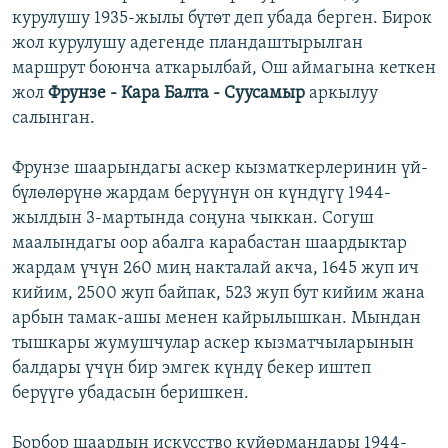
курулушу 1935-жылы бүтөт деп убада берген. Бирок
жол курулушу адегенде пландаштырылган
маршрут боюнча аткарылбай, Ош аймагына кеткен
жол
Фрунзе - Кара Балта - Суусамыр
аркылуу
салынган.
Фрунзе шаарындагы аскер кызматкерлеринин үй-
бүлөлөрүнө жардам берүүнүн он күндүгү 1944-
жылдын 3-мартында соңуна чыккан. Согуш
маалындагы оор абалга карабастан шаардыктар
жардам үчүн 260 миң накталай акча, 1645 жуп ич
кийим, 2500 жуп байпак, 523 жуп бут кийим жана
арбын тамак-ашы менен кайрылышкан. Мындан
тышкары жумушчулар аскер кызматчыларынын
балдары үчүн бир эмгек күндү бекер иштеп
берүүгө убадасын беришкен.
Борбор шаардын искусство күйөрмандары 1944-