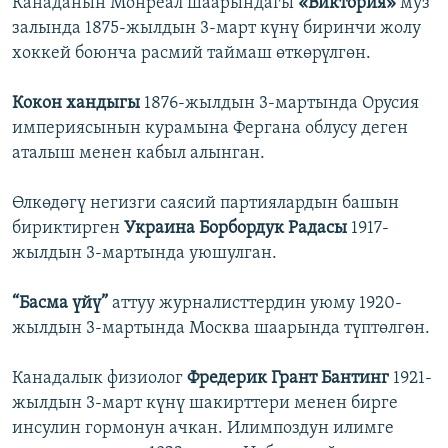
Канаданын Монреал шаарындагы
«Виктория»
муз
залында 1875-жылдын 3-март күнү биринчи жолу
хоккей боюнча расмий таймаш өткөрүлгөн.
Кокон хандыгы
1876-жылдын 3-мартында Орусия
империясынын курамына Фергана облусу деген
аталыш менен кабыл алынган.
Өлкөдөгү негизги саясий партиялардын башын
бириктирген
Украина Борбордук Радасы
1917-
жылдын 3-мартында уюшулган.
“Басма үйү”
аттуу журналисттердин уюму 1920-
жылдын 3-мартында Москва шаарында түптөлгөн.
Канадалык физиолог
Фредерик Грант Бантинг
1921-
жылдын 3-март күнү шакирттери менен бирге
инсулин гормонун ачкан. Илимпоздун илимге