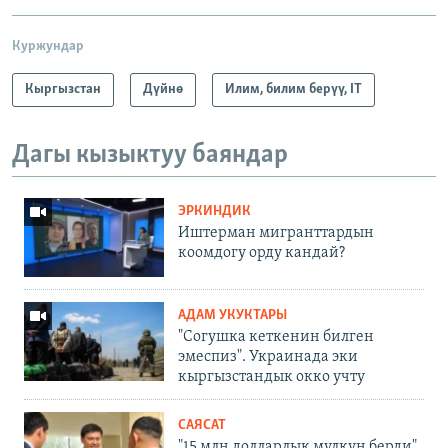
Куржундар
Кыргызстан
Дүйнө
Илим, билим берүү, IT
Дагы кызыктуу баяндар
ЭРКИНДИК
Иштерман мигранттардын
коомдогу орду кандай?
АДАМ УКУКТАРЫ
"Согушка кеткенин билген
эмеспиз". Украинада эки
кыргызстандык окко учту
САЯСАТ
"15 млн долларлык мүлкүн берди".