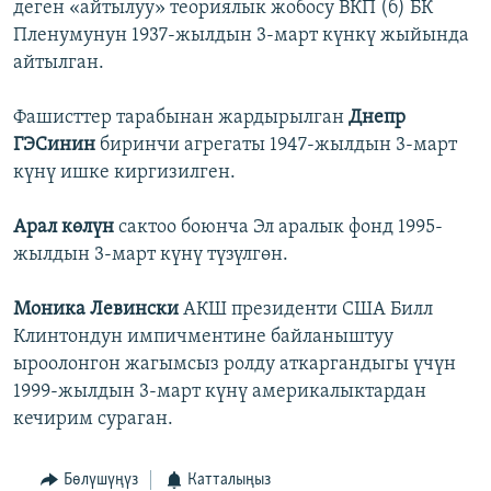
деген «айтылуу» теориялык жобосу ВКП (б) БК
Пленумунун 1937-жылдын 3-март күнкү жыйында
айтылган.
Фашисттер тарабынан жардырылган
Днепр
ГЭСинин
биринчи агрегаты 1947-жылдын 3-март
күнү ишке киргизилген.
Арал көлүн
сактоо боюнча Эл аралык фонд 1995-
жылдын 3-март күнү түзүлгөн.
Моника Левински
АКШ президенти США Билл
Клинтондун импичментине байланыштуу
ыроолонгон жагымсыз ролду аткаргандыгы үчүн
1999-жылдын 3-март күнү америкалыктардан
кечирим сураган.
Бөлүшүңүз
Катталыңыз