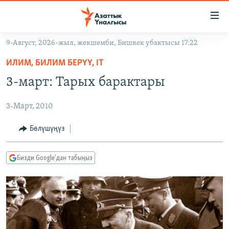
Линктер
Мазмунга
өтүңүз
9-Август, 2026-жыл, жекшемби, Бишкек убактысы 17:22
Навигацияга
ЖАҢЫЛЫКТАР
өтүңүз
ИЛИМ, БИЛИМ БЕРҮҮ, IT
КЫРГЫЗСТАН
Издөөгө
3-март: Тарых барактары
салыңыз
ДҮЙНӨ
КЫРГЫЗСТАН
3-Март, 2010
УКРАИНА
САЯСАТ
ДҮЙНӨ
АТАЙЫН ИЛИКТӨӨ
ЭКОНОМИКА
БОРБОР АЗИЯ
Бөлүшүңүз
ТВ ПРОГРАММАЛАР
МАДАНИЯТ
Бизди Google'дан табыңыз
ПОДКАСТ
БҮГҮН АЗАТТЫКТА
ӨЗГӨЧӨ ПИКИР
ЭКСПЕРТТЕР ТАЛДАЙТ
БИЗ ЖАНА ДҮЙНӨ
Русский
ДАНИСТЕ