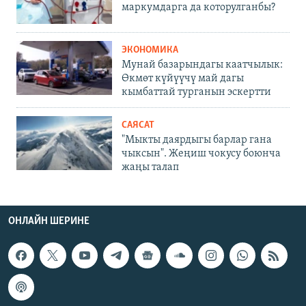
маркумдарга да которулганбы?
ЭКОНОМИКА
Мунай базарындагы каатчылык:
Өкмөт күйүүчү май дагы
кымбаттай турганын эскертти
САЯСАТ
"Мыкты даярдыгы барлар гана
чыксын". Жеңиш чокусу боюнча
жаңы талап
ОНЛАЙН ШЕРИНЕ