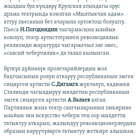
жылдын бул күндөрү Крупская атындагы орус
драма театрында коюлган «Мылтыкчан адам»
аттуу пьесанын бет ачарына ортоктош болушту.
Пьеса
Н.Погодиндин
чыгармасына ылайык
коюлуп, театр артисттеринен революциялык
реализмди жаратууда чыгармачыл эле эмес,
«саясий чеберчилик» да талап кылынган.
Бүткүл дүйнөлүк пролетарийлердин жол
башчысынын ролун аткаруу республиканын эмгек
сиңирген артисти
С.Дигамга
жүктөлүп, кадимки
Сталинди чагылдыруу милдетин республиканын
эмгек сиңирген артисти
А.Балаев
алган.
Партиялык жана театр сынчыларынын пикирине
ылайык эки искусство чебери тең оор милдетти
татыктуу аткарып, жалындуу революционерлердин
образын көрүүчүлөргө татыктуу жеткире алышкан.