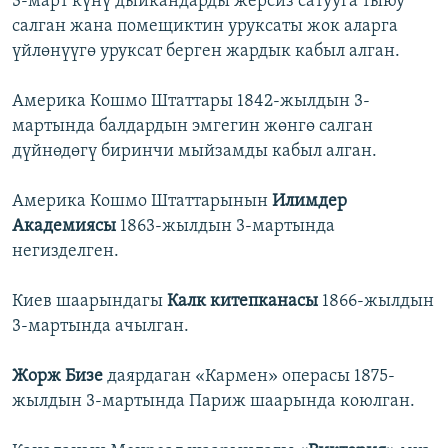
3-март күнү дыйкандарды жерсиз сатууга тыюу
салган жана помещиктин уруксаты жок аларга
үйлөнүүгө уруксат берген жардык кабыл алган.
Америка Кошмо Штаттары 1842-жылдын 3-
мартында балдардын эмгегин жөнгө салган
дүйнөдөгү биринчи мыйзамды кабыл алган.
Америка Кошмо Штаттарынын
Илимдер
Академиясы
1863-жылдын 3-мартында
негизделген.
Киев шаарындагы
Калк китепканасы
1866-жылдын
3-мартында ачылган.
Жорж Бизе
даярдаган «Кармен» операсы 1875-
жылдын 3-мартында Париж шаарында коюлган.