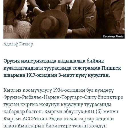
ОНЛАЙН ШЕРИНЕ
ЭЖЕ-СИҢДИЛЕР
АЗАТТЫК+
ЫҢГАЙСЫЗ СУРООЛОР
ЭЕ/АРнун бардык сайттары
Адольф Гитлер
Орусия империясында падышалык бийлик
кулатылгандыгы туурасында телеграмма Пишпек
шаарына 1917-жылдын 3-март күнү курулган.
Кыргыз коомучулугу 1934-жылдын бул күндөрү
Фрунзе-Рыбачье-Нарын-Торугарт-Ошту бириктире
турган кыргыз жолунун курулушу туурасында
кабардар болгон. Кыргыз облустук ВКП (б) менен
Кыргыз АССРинин Элдик комиссарлар кеңеши
өлкө аймактарын бириктире турган жолдун