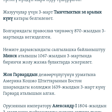
Жазуучулар үчүн 3-март
Тынчтыктын эл аралык
күнү
катары белгиленет.
Болгариядагы православ чиркөөсү 870-жылдын 3-
мартында негизделген.
Немиге дарыясындагы салгылашка байланыштуу
Минск
аталышы 1067-жылдын 3-мартында
биринчи жолу жазма булактарда эскерилет.
Жон Гарварддын
демөөрчүлүгүнүн урматына
Америка Кошмо Штаттарынын Бостон
шаарындагы колледжи 1639-жылдын 3-март күнү
Гарвард аталышын алган.
Орусиянын императору
Александр I
1804-жылдын