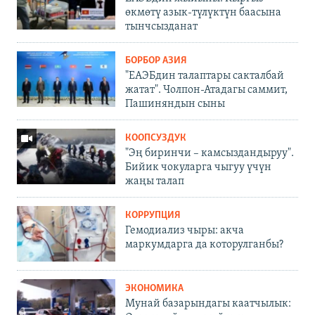
өкмөтү азык-түлүктүн баасына
тынчсызданат
БОРБОР АЗИЯ
"ЕАЭБдин талаптары сакталбай
жатат". Чолпон-Атадагы саммит,
Пашиняндын сыны
КООПСУЗДУК
"Эң биринчи – камсыздандыруу".
Бийик чокуларга чыгуу үчүн
жаңы талап
КОРРУПЦИЯ
Гемодиализ чыры: акча
маркумдарга да которулганбы?
ЭКОНОМИКА
Мунай базарындагы каатчылык: