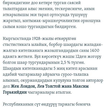
биримдигине доо кетире турган саясий
талаптардан алыс экенин, тескерисинче, анын
аткарылышы эки тарап ортосунда түшүнүү
жаратып, ынтымак-ырашкерчиликтин орношуна
салым кошо тургандыгын билдирген.
Кыргызстанда 1928-жылы өткөрүлгөн
стастистикага ылайык, борбор шаардагы жападан-
жалгыз китепканага жазылгандардын саны 1400
адамга жеткен. Бул көрсөткүч жашы 12ден жогору
болгон шаар тургундарынын 2,5 % түзгөн.
Шаардык китепканадагы 5 миң китеп арасынан
адабий чыгармалар айрыкча суроо-талапка
алынып, окурмандардын купулуна толгон авторлор
деп
Жек Лондон, Лев Толстой жана Максим
Горькийдин
чыгармалары аталган.
Республиканын сүт өндүрүү тармагы боюнча