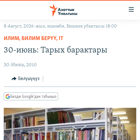
Линктер
Мазмунга
өтүңүз
8-Август, 2026-жыл, ишемби, Бишкек убактысы 18:00
Навигацияга
ЖАҢЫЛЫКТАР
өтүңүз
ИЛИМ, БИЛИМ БЕРҮҮ, IT
КЫРГЫЗСТАН
Издөөгө
30-июнь: Тарых барактары
салыңыз
ДҮЙНӨ
КЫРГЫЗСТАН
30-Июнь, 2010
УКРАИНА
САЯСАТ
ДҮЙНӨ
АТАЙЫН ИЛИКТӨӨ
ЭКОНОМИКА
БОРБОР АЗИЯ
Бөлүшүңүз
ТВ ПРОГРАММАЛАР
МАДАНИЯТ
Бизди Google'дан табыңыз
ПОДКАСТ
БҮГҮН АЗАТТЫКТА
ӨЗГӨЧӨ ПИКИР
ЭКСПЕРТТЕР ТАЛДАЙТ
БИЗ ЖАНА ДҮЙНӨ
Русский
ДАНИСТЕ