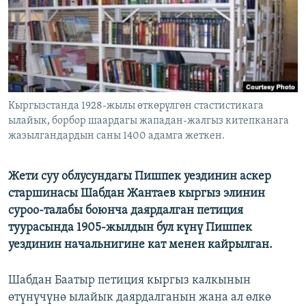
ОНЛАЙН ШЕРИНЕ
ЭЖЕ-СИҢДИЛЕР
АЗАТТЫК+
ЫҢГАЙСЫЗ СУРООЛОР
ЭЕ/АРнун бардык сайттары
Кыргызстанда 1928-жылы өткөрүлгөн стастистикага
ылайык, борбор шаардагы жападан-жалгыз китепканага
жазылгандардын саны 1400 адамга жеткен.
Жети суу облусундагы Пишпек уездинин аскер
старшинасы Шабдан Жантаев кыргыз элинин
суроо-талабы боюнча даярдалган петиция
туурасында 1905-жылдын бул күнү Пишпек
уездинин начальнигине кат менен кайрылган.
Шабдан Баатыр петиция кыргыз калкынын
өтүнүчүнө ылайык даярдалганын жана ал өлкө