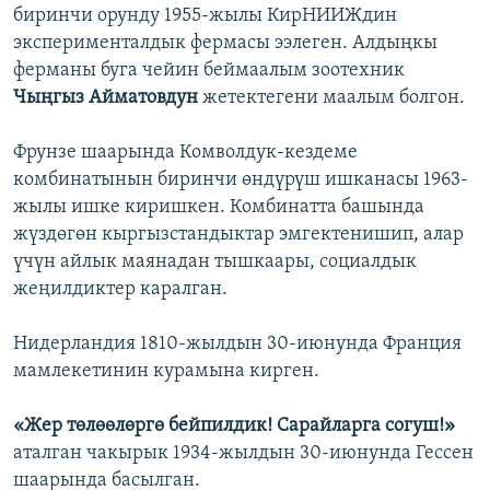
биринчи орунду 1955-жылы КирНИИЖдин
эксперименталдык фермасы ээлеген. Алдыңкы
ферманы буга чейин беймаалым зоотехник
Чыңгыз Айматовдун
жетектегени маалым болгон.
Фрунзе шаарында Комволдук-кездеме
комбинатынын биринчи өндүрүш ишканасы 1963-
жылы ишке киришкен. Комбинатта башында
жүздөгөн кыргызстандыктар эмгектенишип, алар
үчүн айлык маянадан тышкаары, социалдык
жеңилдиктер каралган.
Нидерландия 1810-жылдын 30-июнунда Франция
мамлекетинин курамына кирген.
«Жер төлөөлөргө бейпилдик! Сарайларга согуш!»
аталган чакырык 1934-жылдын 30-июнунда Гессен
шаарында басылган.