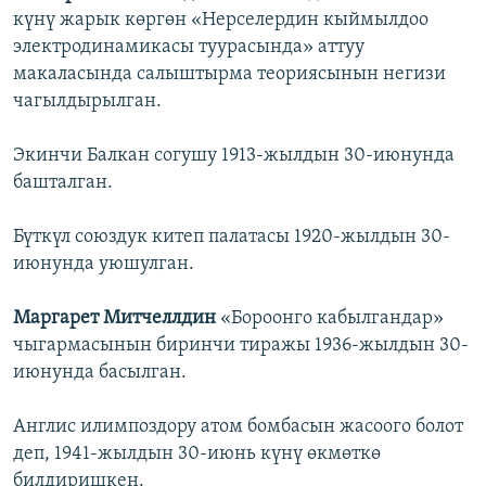
күнү жарык көргөн «Нерселердин кыймылдоо
электродинамикасы туурасында» аттуу
макаласында салыштырма теориясынын негизи
чагылдырылган.
Экинчи Балкан согушу 1913-жылдын 30-июнунда
башталган.
Бүткүл союздук китеп палатасы 1920-жылдын 30-
июнунда уюшулган.
Маргарет Митчеллдин
«Бороонго кабылгандар»
чыгармасынын биринчи тиражы 1936-жылдын 30-
июнунда басылган.
Англис илимпоздору атом бомбасын жасоого болот
деп, 1941-жылдын 30-июнь күнү өкмөткө
билдиришкен.