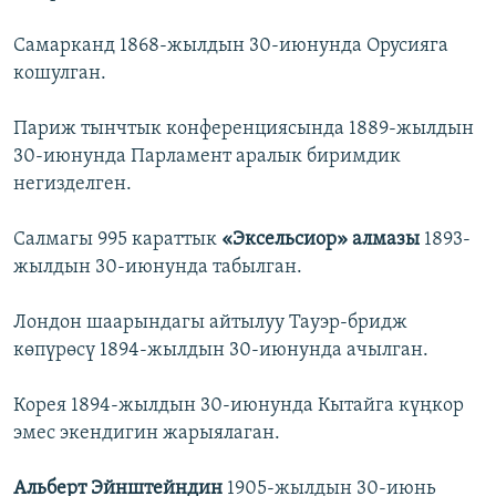
Самарканд 1868-жылдын 30-июнунда Орусияга
кошулган.
Париж тынчтык конференциясында 1889-жылдын
30-июнунда Парламент аралык биримдик
негизделген.
Салмагы 995 караттык
«Эксельсиор» алмазы
1893-
жылдын 30-июнунда табылган.
Лондон шаарындагы айтылуу Тауэр-бридж
көпүрөсү 1894-жылдын 30-июнунда ачылган.
Корея 1894-жылдын 30-июнунда Кытайга күңкор
эмес экендигин жарыялаган.
Альберт Эйнштейндин
1905-жылдын 30-июнь