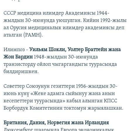
СССР медицина илимдер Академиясы 1944-
жылдын 30-июнунда уюшулган. Кийин 1992-жылы
ал Орусия медициналык илимдер академиясы деп
аталган (РАМН).
Илимпоз -
Уильям Шокли, Уолтер Браттейн жана
Жон Бардин
1948-жылдын 30-июнунда
транзисторду ойлоп чыгаргандыгы туурасында
билдиришкен.
Советтер Союзунун гезиттери 1956-жылдын 30-
июнь күнү «Жеке адамга сыйынуу жана анын
кесепеттери туурасында» кабыл алынган КПСС
Борбордук Комитетинин токтомун жарыялашкан.
Британия, Дания, Норвегия жана Ирландия
Люксембург шаарында Европа экономикалык