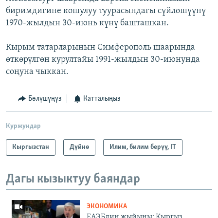
биримдигине кошулуу туурасындагы сүйлөшүүнү
1970-жылдын 30-июнь күнү башташкан.
Кырым татарларынын Симферополь шаарында
өткөрүлгөн курултайы 1991-жылдын 30-июнунда
соңуна чыккан.
Бөлүшүңүз
Катталыңыз
Куржундар
Кыргызстан
Дүйнө
Илим, билим берүү, IT
Дагы кызыктуу баяндар
ЭКОНОМИКА
ЕАЭБдин жыйыны: Кыргыз