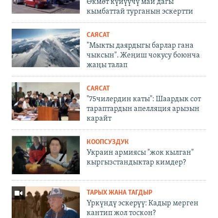
Өкмөт күйүүчү май дагы
кымбаттай турганын эскертти
САЯСАТ
"Мыкты даярдыгы барлар гана
чыксын". Жеңиш чокусу боюнча
жаңы талап
САЯСАТ
"75чилердин каты": Шаардык сот
тараптардын апелляция арызын
карайт
КООПСУЗДУК
Украин армиясы "жок кылган"
кыргызстандыктар кимдер?
ТАРЫХ ЖАНА ТАГДЫР
Үркүндү эскерүү: Кадыр мерген
кантип жол тоскон?