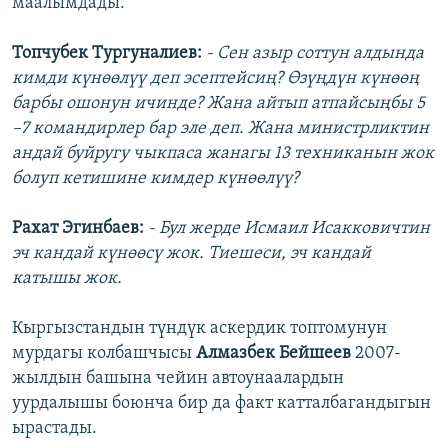
маалымдады.
Топчубек Тургуналиев:
- Сен азыр соттун алдында
кимди күнөөлүү деп эсептейсиң? Өзүңдүн күнөөң
барбы ошонун ичинде? Жана айтып атпайсыңбы 5
–7 командирлер бар эле деп. Жана министрликтин
андай буйругу чыкпаса жанагы 13 техниканын жок
болуп кетишине кимдер күнөөлүү?
Рахат Эгинбаев:
- Бул жерде Исмаил Исакковичтин
эч кандай күнөөсү жок. Тиешеси, эч кандай
катышы жок.
Кыргызстандын түндүк аскердик топтомунун
мурдагы колбашчысы
Алмазбек Бейшеев
2007-
жылдын башына чейин автоунаалардын
уурдалышы боюнча бир да факт катталбагандыгын
ырастады.