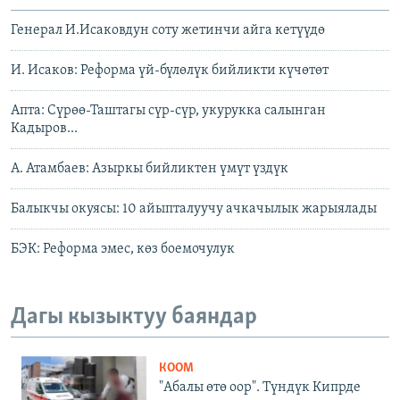
Генерал И.Исаковдун соту жетинчи айга кетүүдө
И. Исаков: Реформа үй-бүлөлүк бийликти күчөтөт
Апта: Сүрөө-Таштагы сүр-сүр, укурукка салынган
Кадыров...
А. Атамбаев: Азыркы бийликтен үмүт үздүк
Балыкчы окуясы: 10 айыпталуучу ачкачылык жарыялады
БЭК: Реформа эмес, көз боемочулук
Дагы кызыктуу баяндар
КООМ
"Абалы өтө оор". Түндүк Кипрде