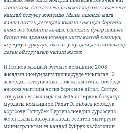
карасак мен ошол ноябрда президентке ачык кат
жөнөткөм. Саясаты жана өкмөт курамы келечекте
кандай болуусу жөнүндө. Мына ошондо мага
каяша айтты, дегендей кылып команда бергени
ачык эле билинип калды. Ошондон булар шашып-
бушуп тез аранын ичинде ишти козгой коюшуп,
коркутуп-үркүтүп, басып, ушундай деп айтасыңар
деген ойлору азыр чыгып жатат.
И.Исаков мындай бүтүмгө келишине 2008-
жылдын июнундагы текшерүүдө чыкпаган 13
аскердик автоунаанын жок кылынганы ноябрда
ачыкка чыгышы негиз бергенин айтат. Соттук
отурумда Балыкчыдагы 2636-аскердик бөлүктүн
мурдагы командири Рахат Эгинбаев коомдук
коргоочу Топчубек Тургуналиевдин суроосуна
жооп кылып автоунааларды эсептен чыгарууга
министрликтен эч кандай буйрук келбегенин