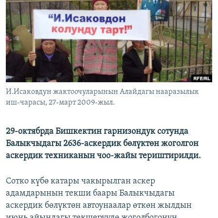
ОНЛАЙН ШЕРИНЕ
ЭЖЕ-СИҢДИЛЕР
АЗАТТЫК+
ЫҢГАЙСЫЗ СУРООЛОР
ЭЕ/АРнун бардык сайттары
И.Исаковдун жактоочуларынын Алайдагы нааразылык
иш-чарасы, 27-март 2009-жыл.
29-октябрда Бишкектин гарнизондук сотунда
Балыкчыдагы 2636-аскердик бөлүктөн жоголгон
аскердик техниканын чоо-жайы териштирилди.
Сотко күбө катары чакырылган аскер
адамдарынын текши баары Балыкчыдагы
аскердик бөлүктөн автоунаалар өткөн жылдын
июнь айындагы текшерүүдө жоголбогонун