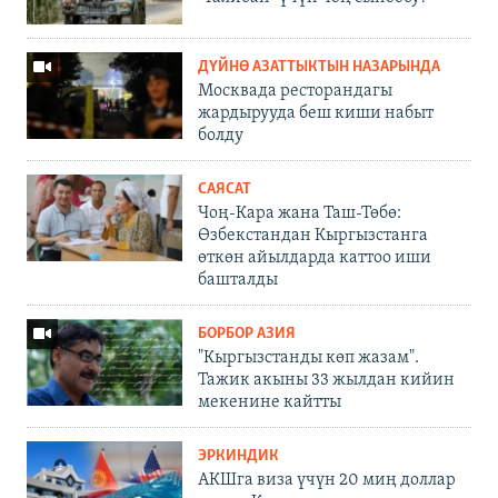
ДҮЙНӨ АЗАТТЫКТЫН НАЗАРЫНДА
Москвада ресторандагы
жардырууда беш киши набыт
болду
САЯСАТ
Чоң-Кара жана Таш-Төбө:
Өзбекстандан Кыргызстанга
өткөн айылдарда каттоо иши
башталды
БОРБОР АЗИЯ
"Кыргызстанды көп жазам".
Тажик акыны 33 жылдан кийин
мекенине кайтты
ЭРКИНДИК
АКШга виза үчүн 20 миң доллар