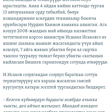
ырасташты. Анан 4 айдан кийин каттоодо турган
13 автоунаанын орду табылбай, бөлүк
командиринин аскердик техникалар боюнча
орунбасары Нурдин Каимов камакка алынган. Ага
кошуп 2008-жылдын май айында кызматтан
четтетилген коргоо министри Исмаил Исаковго өз
ишине шалакы мамиле жасагандыгы үчүн айып
коюлуп, 7 айга жакын убактан бери ал сыртка
чыкпоо тууралуу тилкат берип убакты-саатынын
кыйласын Бишкек гарнизондук сотунда өткөрүүдө.
И.Исаков созулгандан созулуп бараткан соттук
териштирүүнү ага каршы жасалган саясий
куугунтук катары эсептей тургандыгын билдирет.
- Келген күбөлөрдүн бардыгы ноябрда ачыкка
чыкты, деп айтып жатышат. Мындай изилдеп