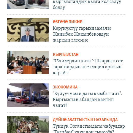
кыргызстандык кызга кол салуу
болду
ӨЗГӨЧӨ ПИКИР
Көрүнүктүү тарыхнаамачы
Жаныбек Жакыпбековдун
жаркын элесине
КЫРГЫЗСТАН
"75чилердин каты": Шаардык сот
тараптардын апелляция арызын
карайт
ЭКОНОМИКА
"Күйүүчү май дагы кымбаттайт".
Кыргызстан абалдан кантип
чыгат?
ДҮЙНӨ АЗАТТЫКТЫН НАЗАРЫНДА
Түндүк Ооганстандагы чабуулдар
"Талибан" үчүн чоң сынообу?