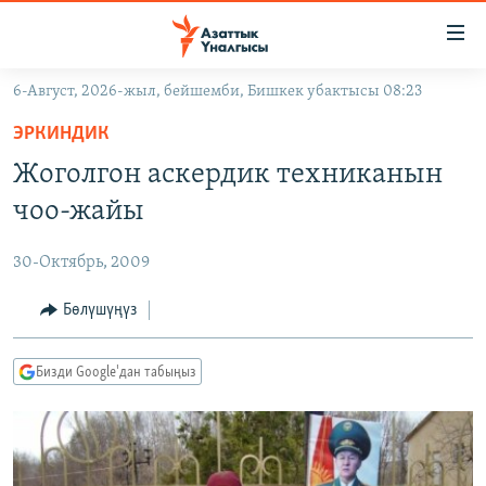
Линктер
Мазмунга
өтүңүз
6-Август, 2026-жыл, бейшемби, Бишкек убактысы 08:23
Навигацияга
ЖАҢЫЛЫКТАР
өтүңүз
ЭРКИНДИК
КЫРГЫЗСТАН
Издөөгө
Жоголгон аскердик техниканын
салыңыз
ДҮЙНӨ
КЫРГЫЗСТАН
чоо-жайы
УКРАИНА
САЯСАТ
ДҮЙНӨ
30-Октябрь, 2009
АТАЙЫН ИЛИКТӨӨ
ЭКОНОМИКА
БОРБОР АЗИЯ
ТВ ПРОГРАММАЛАР
Бөлүшүңүз
МАДАНИЯТ
ПОДКАСТ
БҮГҮН АЗАТТЫКТА
Бизди Google'дан табыңыз
ӨЗГӨЧӨ ПИКИР
ЭКСПЕРТТЕР ТАЛДАЙТ
БИЗ ЖАНА ДҮЙНӨ
Русский
ДАНИСТЕ