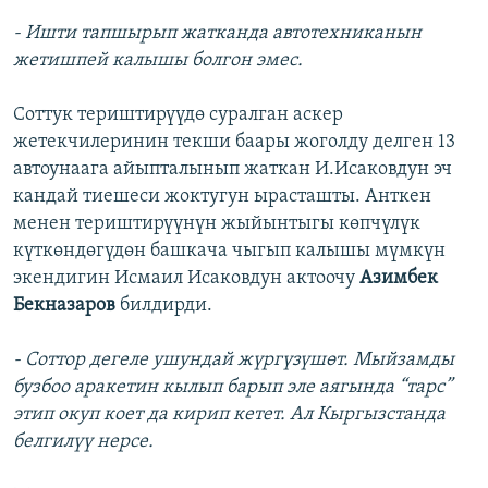
- Ишти тапшырып жатканда автотехниканын
жетишпей калышы болгон эмес.
Соттук териштирүүдө суралган аскер
жетекчилеринин текши баары жоголду делген 13
автоунаага айыпталынып жаткан И.Исаковдун эч
кандай тиешеси жоктугун ырасташты. Анткен
менен териштирүүнүн жыйынтыгы көпчүлүк
күткөндөгүдөн башкача чыгып калышы мүмкүн
экендигин Исмаил Исаковдун актоочу
Азимбек
Бекназаров
билдирди.
- Соттор дегеле ушундай жүргүзүшөт. Мыйзамды
бузбоо аракетин кылып барып эле аягында “тарс”
этип окуп коет да кирип кетет. Ал Кыргызстанда
белгилүү нерсе.