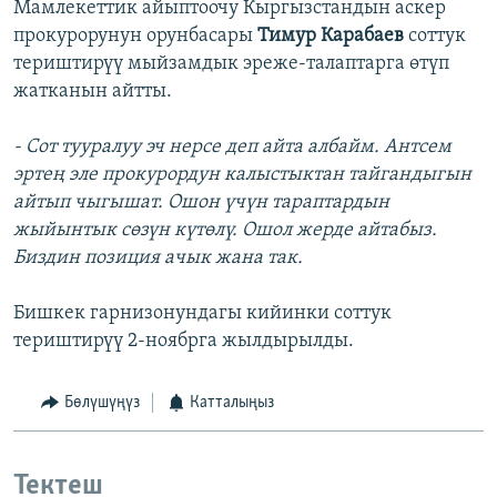
Мамлекеттик айыптоочу Кыргызстандын аскер
прокурорунун орунбасары
Тимур Карабаев
соттук
териштирүү мыйзамдык эреже-талаптарга өтүп
жатканын айтты.
- Сот тууралуу эч нерсе деп айта албайм. Антсем
эртең эле прокурордун калыстыктан тайгандыгын
айтып чыгышат. Ошон үчүн тараптардын
жыйынтык сөзүн күтөлү. Ошол жерде айтабыз.
Биздин позиция ачык жана так.
Бишкек гарнизонундагы кийинки соттук
териштирүү 2-ноябрга жылдырылды.
Бөлүшүңүз
Катталыңыз
Тектеш