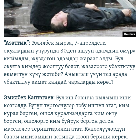
“Азаттык”:
Эмилбек мырза, 7-апрелдеги
окуялардын учурунда 80ден ашуун адамдын өмүрү
кыйылды, жүздөгөн адамдар жараат алды. Бул
окуяга кимдер жооптуу болот, жазалоого убактылуу
өкмөттүн күчү жетеби? Аныкташ үчүн тез арада
убактылуу өкмөт кандай чараларды көрөт?
Эмилбек Каптагаев:
Бул иш боюнча кылмыш иши
козголду. Бүгүн тергөөчүлөр тобу иштеп атат, ким
курал берген, ошол куралчандарга ким окту
берген, ошолорго ким буйрук берген деген
маселелер териштирилип атат. Күнөөлүүлөрдүн
баары мыйзамдын астында жооп бериши керек.