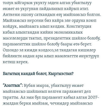
толук ыйгарым укукту элден алган убактылуу
өкмөт өз укугунан пайдаланып кайрып атат.
Анткени ошону саткандын өзү мыйзамсыз болгон.
Мыйзамсыз нерсени биз кайра эле ордуна коюп
койдук, мыйзамга алып келдик. Конституция
кабыл алынгандан кийин экономикалык
маселелерди тактап, президенттик шайлоо болобу,
парламенттик шайлоо болобу баары өтө берет.
Ошондо эл кимди колдосо,эл тандаган кишилер
бийликти андан ары алып мамлекетти өнүктүрүп
кетиш керек.
Багытың кандай болот, Кыргызстан?
“Азаттык”:
Кубан мырза, убактылуу өкмөт
мыйзамсыз шайланып келген парламент деп
таратты. Ал эми бул парламент кабыл алган 2007-
жылдан берки мыйзам, чечимдер мыйзамсыз