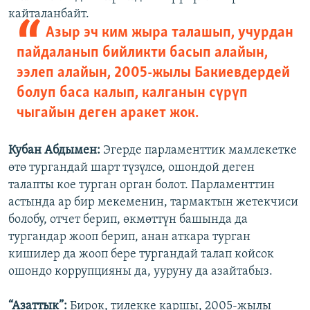
кайталанбайт.
Азыр эч ким жыра талашып, учурдан
пайдаланып бийликти басып алайын,
ээлеп алайын, 2005-жылы Бакиевдердей
болуп баса калып, калганын сүрүп
чыгайын деген аракет жок.
Кубан Абдымен:
Эгерде парламенттик мамлекетке
өтө тургандай шарт түзүлсө, ошондой деген
талапты кое турган орган болот. Парламенттин
астында ар бир мекеменин, тармактын жетекчиси
болобу, отчет берип, өкмөттүн башында да
тургандар жооп берип, анан аткара турган
кишилер да жооп бере тургандай талап койсок
ошондо коррупцияны да, ууруну да азайтабыз.
“Азаттык”:
Бирок, тилекке каршы, 2005-жылы