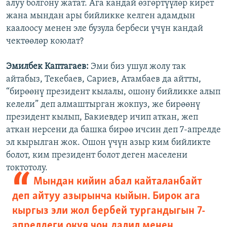
алуу болгону жатат. Ага кандай өзгөртүүлөр кирет
жана мындан ары бийликке келген адамдын
каалоосу менен эле бузула бербеси үчүн кандай
чектөөлөр коюлат?
Эмилбек Каптагаев:
Эми биз ушул жолу так
айтабыз, Текебаев, Сариев, Атамбаев да айтты,
“бирөөнү президент кылалы, ошону бийликке алып
келели” деп алмаштырган жокпуз, же бирөөнү
президент кылып, Бакиевдер ичип аткан, жеп
аткан нерсени да башка бирөө ичсин деп 7-апрелде
эл кырылган жок. Ошон үчүн азыр ким бийликте
болот, ким президент болот деген маселени
токтотолу.
Мындан кийин абал кайталанбайт
деп айтуу азырынча кыйын. Бирок ага
кыргыз эли жол бербей тургандыгын 7-
апрелдеги окуя чоң далил менен