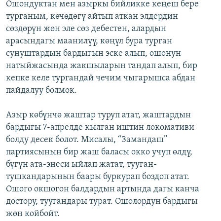
Ошондуктан мен азыркы бийликке кеңеш бере
турганым, көчөдөгү айтып аткан элдердин
сөздөрүн жөн эле сөз дебестен, алардын
арасындагы маанилүү, көңүл бура турган
сунуштардын бардыгын эске алып, ошонун
натыйжасында жакшыларын тандап алып, бир
кепке келе тургандай чечим чыгарышса абдан
пайдалуу болмок.
Азыр көбүнчө жаштар туруп атат, жаштардын
бардыгы 7-апрелде кылган иштин локомативи
болду десек болот. Мисалы, “Замандаш”
партиясынын бир жаш баласы окко учуп өлдү,
бүгүн ата-энеси ыйлап жатат, тууган-
тушкандарынын баары буркурап боздоп атат.
Ошого окшогон балдардын артында дагы канча
достору, туугандары турат. Ошолордун бардыгы
жөн койбойт.