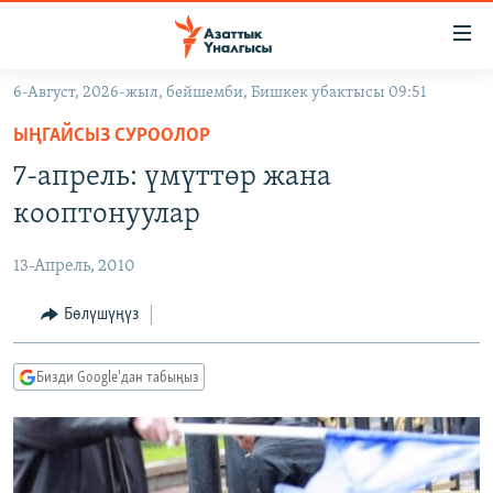
Линктер
Мазмунга
өтүңүз
6-Август, 2026-жыл, бейшемби, Бишкек убактысы 09:51
Навигацияга
ЖАҢЫЛЫКТАР
өтүңүз
ЫҢГАЙСЫЗ СУРООЛОР
КЫРГЫЗСТАН
Издөөгө
7-апрель: үмүттөр жана
салыңыз
ДҮЙНӨ
КЫРГЫЗСТАН
кооптонуулар
УКРАИНА
САЯСАТ
ДҮЙНӨ
13-Апрель, 2010
АТАЙЫН ИЛИКТӨӨ
ЭКОНОМИКА
БОРБОР АЗИЯ
ТВ ПРОГРАММАЛАР
Бөлүшүңүз
МАДАНИЯТ
ПОДКАСТ
БҮГҮН АЗАТТЫКТА
Бизди Google'дан табыңыз
ӨЗГӨЧӨ ПИКИР
ЭКСПЕРТТЕР ТАЛДАЙТ
БИЗ ЖАНА ДҮЙНӨ
Русский
ДАНИСТЕ