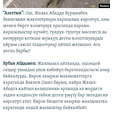
“Азаттык”:
Ош, Жалал-Абадда Курманбек
Бакиевдин жактоочулары каршылык көрсөтүп, аны
менен бирге коомчулук арасында карама-
каршылыктар күчөйт, түндүк-түштүк маселеси да
көтөрүлүп кетиши мүмкүн деген кооптонуларды
айрым саясат талдоочулар айтып жатышат. Ага
негиз барбы?
Кубан Абдымен:
Жалпылап айтканда, ошондой
сөздөр уламдан улам көбөйүп бараткандагысы азыр
байкалууда. Бирок акыркы маалыматтарга
караганда Бакиев Ошко барып, кайра Жалал-
Абадга кайтып келишинин артында ал жердеги
элдин колдоосун табам деген үмүтү бар экендигин
көрсөтүп атат. Бирок биздеги акыркы маалыматка
караганда андай жылыштар байкалбайт.