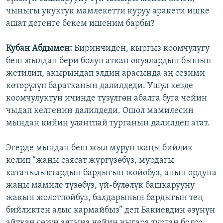
чыныгы укуктук мамлекетти куруу аракети ишке
ашат дегенге бекем ишеним барбы?
Кубан Абдымен:
Биринчиден, кыргыз коомчулугу
беш жылдан бери болуп аткан окуялардын бышып
жетилип, акырындап элдин арасында аң сезими
көтөрүлүп баратканын далилдеди. Ушул кезде
коомчулуктун ичинде түзүлгөн абалга буга чейин
чыдап келгенин далилдеди. Ошол мамилесин
мындан кийин улантпай турганын далилдеп атат.
Эгерде мындан беш жыл мурун жаңы бийлик
келип “жаңы саясат жүргүзөбүз, мурдагы
катачылыктардын бардыгын жойобуз, анын ордуна
жаңы мамиле түзөбүз, үй-бүлөлүк башкарууну
жакын жолотпойбуз, балдарынын бардыгын тең
бийликтен алыс кармайбыз” деп Бакиевдин өзүнүн
айткан сөзүн аягына чейин чыгара турган болсо