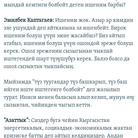
мындай кемтиги болбойт деген ишеним барбы?
Эмилбек Каптагаев:
Ишеним жок. Азыр ар кимдин
эле ушундай деп айтканына эл ишенбейт. Бирок
ишеним болуш үчүн эмне жасайбыз? Биз айтып
атабыз, ишеним болуш үчүн ошондой эреже болуш
керек. Ошол эреженин сызыгынан чыкпай
иштегендей шарт түзүшүбүз керек. Балээ болсо да
ошол сызыктан чыкпайсың.
Мыйзамда “түз туугандар түз башкарып, түз баш
ийген иште иштегенге болбойт” деп жазылып
турат. Иниси менен баласын алып келип, мунун өзү
сызыктан, чийинден чыгып кетти.
“Азаттык”:
Сиздер буга чейин Кыргызстан
энергетикалык, социалдык-экономикалык жактан
кризиске батты деп айтып келдиңиздер. Андан