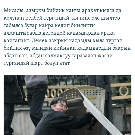
Мисалы, азыркы бийлик канча аракет кылса да
колунан келбей тургандай, кичине эле шылтоо
табылса булар кайра келип бийликти
алмаштырабыз дегендей кадамдардан артка
кайтапайт. Демек азыркы кадамды кыла турган
бийлик өзү мындан кийинки кадамдардын баарын
абдан сак, абдан салмактуу таразалап жасай
тургандай шарт болуп атат.