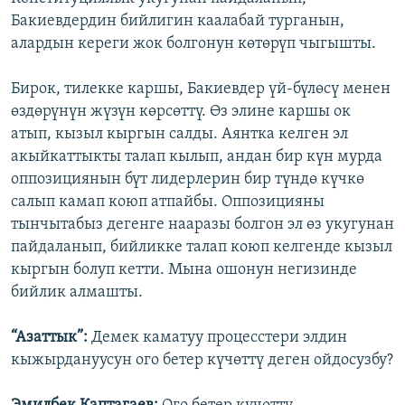
Бакиевдердин бийлигин каалабай турганын,
алардын кереги жок болгонун көтөрүп чыгышты.
Бирок, тилекке каршы, Бакиевдер үй-бүлөсү менен
өздөрүнүн жүзүн көрсөттү. Өз элине каршы ок
атып, кызыл кыргын салды. Аянтка келген эл
акыйкаттыкты талап кылып, андан бир күн мурда
оппозициянын бүт лидерлерин бир түндө күчкө
салып камап коюп атпайбы. Оппозицияны
тынчытабыз дегенге нааразы болгон эл өз укугунан
пайдаланып, бийликке талап коюп келгенде кызыл
кыргын болуп кетти. Мына ошонун негизинде
бийлик алмашты.
“Азаттык”:
Демек каматуу процесстери элдин
кыжырдануусун ого бетер күчөттү деген ойдосузбу?