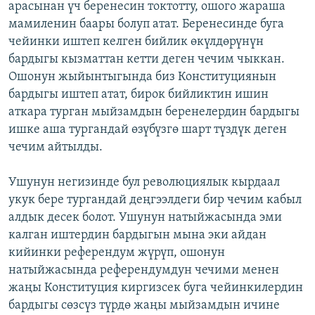
арасынан үч беренесин токтотту, ошого жараша
мамиленин баары болуп атат. Беренесинде буга
чейинки иштеп келген бийлик өкүлдөрүнүн
бардыгы кызматтан кетти деген чечим чыккан.
Ошонун жыйынтыгында биз Конституциянын
бардыгы иштеп атат, бирок бийликтин ишин
аткара турган мыйзамдын беренелердин бардыгы
ишке аша тургандай өзүбүзгө шарт түздүк деген
чечим айтылды.
Ушунун негизинде бул революциялык кырдаал
укук бере тургандай деңгээлдеги бир чечим кабыл
алдык десек болот. Ушунун натыйжасында эми
калган иштердин бардыгын мына эки айдан
кийинки референдум жүрүп, ошонун
натыйжасында референдумдун чечими менен
жаңы Конституция киргизсек буга чейинкилердин
бардыгы сөзсүз түрдө жаңы мыйзамдын ичине