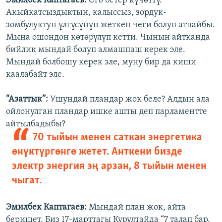
Эмилбек Каптагаев:
Ого бетер күчөттү.
Акыйкатсыздыктын, калыссыз, зордук-
зомбулуктун үлгүсүнүн жеткен чеги болуп атпайбы.
Мына ошондон көтөрүлүп кетти. Чынын айтканда
бийлик мындай болуп алмашпаш керек эле.
Мындай болбошу керек эле, муну бир да киши
каалабайт эле.
“Азаттык”:
Ушундай пландар жок беле? Алдын ала
ойлонулган пландар ишке ашты деп парламентте
айтылбадыбы?
70 тыйын менен саткан энергетика
өнүктүргөнгө жетет. Анткени бизде
электр энергия эң арзан, 8 тыйын менен
чыгат.
Эмилбек Каптагаев:
Мындай план жок, айта
беришет. Биз 17-марттагы Курултайда “7 талап бар,