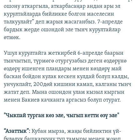
ошону аткаргыла, аткарбасаңар андан ары эл
курултайларда бийликке болгон маселесин
талкуулайт” деп жарыя жасаганбыз. 7-апрелде
бардык жерде ошондой эле тынч курултайлар
өтмөк.
Ушул курултайга жеткирбей 6-апрелде баарын
тынчытып, түрмөгө отургузабыз деген өздөрүнө
өздөрү ишенген пландары менен көздөрү май
баскан бойдон кулак кескен кулдай болуп калды,
унчукпайт, 200дөй кишини камап, калганы тынч
жатат деп. Мына ошондон улам кызыл кыргын
менен Бакиев качканга аргасыз болуп отурат.
"Чыкпай турган көз эле, чыгып кетти өзү эле"
“Азаттык”:
Кубан мырза, жаңы бийликтин үй-
бүлөлүк башкарууну түп тамыры менен жоюп,