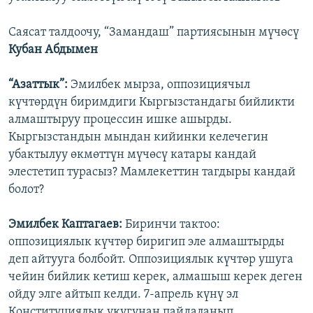
Саясат талдоочу, “Замандаш” партиясынын мүчөсү
Кубан Абдымен
“Азаттык”:
Эмилбек мырза, оппозициячыл
күчтөрдүн биримдиги Кыргызстандагы бийликти
алмаштыруу процессин ишке ашырды.
Кыргызстандын мындан кийинки келечегин
убактылуу өкмөттүн мүчөсү катары кандай
элестетип турасыз? Мамлекеттин тагдыры кандай
болот?
Эмилбек Каптагаев:
Биринчи тактоо:
оппозициялык күчтөр биригип эле алмаштырды
деп айтууга болбойт. Оппозициялык күчтөр ушуга
чейин бийлик кетиш керек, алмашыш керек деген
ойду элге айтып келди. 7-апрель күнү эл
Конституциялык укугунан пайдаланып,