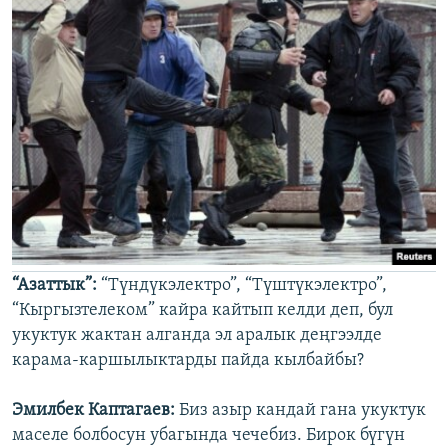
“Азаттык”:
“Түндүкэлектро”, “Түштүкэлектро”,
“Кыргызтелеком” кайра кайтып келди деп, бул
укуктук жактан алганда эл аралык деңгээлде
карама-каршылыктарды пайда кылбайбы?
Эмилбек Каптагаев:
Биз азыр кандай гана укуктук
маселе болбосун убагында чечебиз. Бирок бүгүн