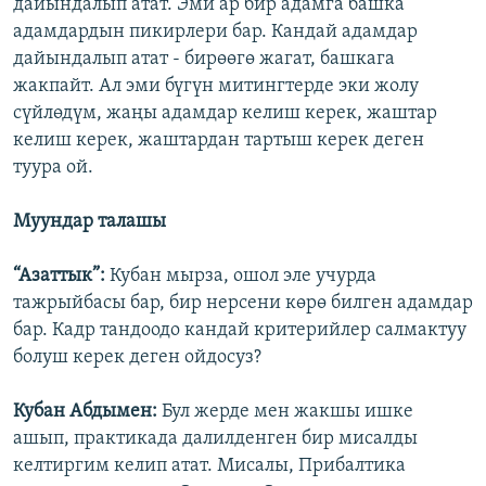
дайындалып атат. Эми ар бир адамга башка
адамдардын пикирлери бар. Кандай адамдар
дайындалып атат - бирөөгө жагат, башкага
жакпайт. Ал эми бүгүн митингтерде эки жолу
сүйлөдүм, жаңы адамдар келиш керек, жаштар
келиш керек, жаштардан тартыш керек деген
туура ой.
Муундар талашы
“Азаттык”:
Кубан мырза, ошол эле учурда
тажрыйбасы бар, бир нерсени көрө билген адамдар
бар. Кадр тандоодо кандай критерийлер салмактуу
болуш керек деген ойдосуз?
Кубан Абдымен:
Бул жерде мен жакшы ишке
ашып, практикада далилденген бир мисалды
келтиргим келип атат. Мисалы, Прибалтика