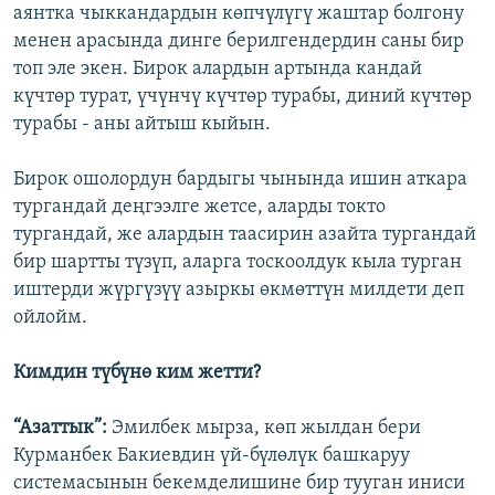
аянтка чыккандардын көпчүлүгү жаштар болгону
менен арасында динге берилгендердин саны бир
топ эле экен. Бирок алардын артында кандай
күчтөр турат, үчүнчү күчтөр турабы, диний күчтөр
турабы - аны айтыш кыйын.
Бирок ошолордун бардыгы чынында ишин аткара
тургандай деңгээлге жетсе, аларды токто
тургандай, же алардын таасирин азайта тургандай
бир шартты түзүп, аларга тоскоолдук кыла турган
иштерди жүргүзүү азыркы өкмөттүн милдети деп
ойлойм.
Кимдин түбүнө ким жетти?
“Азаттык”:
Эмилбек мырза, көп жылдан бери
Курманбек Бакиевдин үй-бүлөлүк башкаруу
системасынын бекемделишине бир тууган иниси