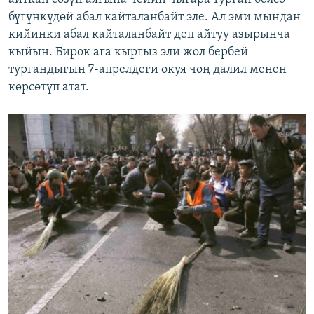
бүгүнкүдөй абал кайталанбайт эле. Ал эми мындан
кийинки абал кайталанбайт деп айтуу азырынча
кыйын. Бирок ага кыргыз эли жол бербей
тургандыгын 7-апрелдеги окуя чоң далил менен
көрсөтүп атат.