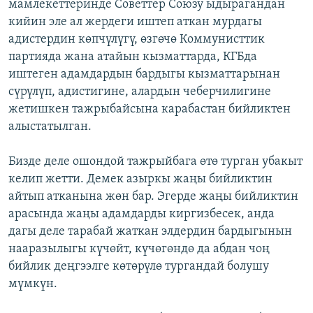
мамлекеттеринде Советтер Союзу ыдырагандан
кийин эле ал жердеги иштеп аткан мурдагы
адистердин көпчүлүгү, өзгөчө Коммунисттик
партияда жана атайын кызматтарда, КГБда
иштеген адамдардын бардыгы кызматтарынан
сүрүлүп, адистигине, алардын чеберчилигине
жетишкен тажрыбайсына карабастан бийликтен
алыстатылган.
Бизде деле ошондой тажрыйбага өтө турган убакыт
келип жетти. Демек азыркы жаңы бийликтин
айтып атканына жөн бар. Эгерде жаңы бийликтин
арасында жаңы адамдарды киргизбесек, анда
дагы деле тарабай жаткан элдердин бардыгынын
нааразылыгы күчөйт, күчөгөндө да абдан чоң
бийлик деңгээлге көтөрүлө тургандай болушу
мүмкүн.