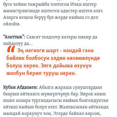
буга чейин тажрыйба топтогон Ички иштер
министрлигинде иштеген адистер иштеп атат.
Аларга кеңеш берүү бул жерде кыйын го деп
ойлойм.
“Азаттык”:
Саясат талдоочу катары пикир да
пайдалуу да...
Эң негизги шарт - кандай гана
бийлик болбосун элдин көзөмөлүндө
болуш керек. Элге дайыма өзүнүн
жообун берип туруш керек.
Кубан Абдымен:
Абалга жараша сунуштардын
баарын айтканга мүмкүнчүлүк бар. Бирок анын
ишке ашыра тургандагысы кыйын болгондуктан
айтыш кыйын болуп атат. Жалпысынан айтканда
мындай коркунуч чоң. Эгерде байкап көрсөк,