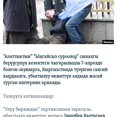
ОНЛАЙН ШЕРИНЕ
ЭЖЕ-СИҢДИЛЕР
АЗАТТЫК+
ЫҢГАЙСЫЗ СУРООЛОР
ЭЕ/АРнун бардык сайттары
“Азаттыктын” “Ыңгайсыз суроолор” сыналгы
берүүсүнүн кезектеги чыгарылышы 7-апрелде
болгон окуяларга, Кыргызстанда түзүлгөн саясий
кырдаалга, убактылуу өкмөттүн алдыда жасай
турган иштерине арналды.
Талкууга катышкандар:
“Улуу биримдик” партиясынын төрагасы,
убактылуу өкмөттүн мүчөсү
Эмилбек Каптагаев