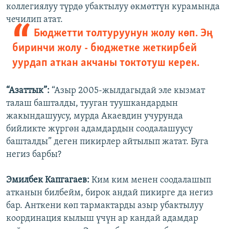
коллегиялуу түрдө убактылуу өкмөттүн курамында
чечилип атат.
Бюджетти толтуруунун жолу көп. Эң
биринчи жолу - бюджетке жеткирбей
уурдап аткан акчаны токтотуш керек.
“Азаттык”:
“Азыр 2005-жылдагыдай эле кызмат
талаш башталды, тууган туушкандардын
жакындашуусу, мурда Акаевдин учурунда
бийликте жүргөн адамдардын соодалашуусу
башталды” деген пикирлер айтылып жатат. Буга
негиз барбы?
Эмилбек Капгагаев:
Ким ким менен соодалашып
атканын билбейм, бирок андай пикирге да негиз
бар. Анткени көп тармактарды азыр убактылуу
координация кылыш үчүн ар кандай адамдар