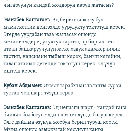
чыгаруунун кандай жолдорун көрүп жатасыз?
Эмилбек Каптагаев
: Эң биринчи жолу бул -
мамлекеттик деңгээлде уурулукту токтотуш керек.
Эгерде уурдабай таза жашасак ошондо
механизмдери, укуктук тартип, ар бир иштеп
аткан башкаруучунун жеке өздүк адамкерчилик
тартип, напсимин тыйыш керек, байып кетейин,
талап атайын дегенди токтотуш керек, эл үчүн
иштеш керек.
Кубан Абдымен:
Өкмөт тарабынан талапты сурай
турган чоң шарт түзүш керек.
Эмилбек Каптагаев:
Эң негизги шарт - кандай гана
бийлик болбосун элдин көзөмөлүндө болуш керек.
Элге дайыма өзүнүн жообун берип туруш керек.
Мына ошондо азыркыдай көрүнүш кайра