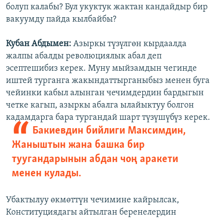
болуп калабы? Бул укуктук жактан кандайдыр бир
вакуумду пайда кылбайбы?
Кубан Абдымен:
Азыркы түзүлгөн кырдаалда
жалпы абалды революциялык абал деп
эсептешибиз керек. Муну мыйзамдын чегинде
иштей турганга жакындаттырганыбыз менен буга
чейинки кабыл алынган чечимдердин бардыгын
четке кагып, азыркы абалга ылайыктуу болгон
кадамдарга бара тургандай шарт түзүшүбүз керек.
Бакиевдин бийлиги Максимдин,
Жаныштын жана башка бир
туугандарынын абдан чоң аракети
менен кулады.
Убактылуу өкмөттүн чечимине кайрылсак,
Конституциядагы айтылган беренелердин