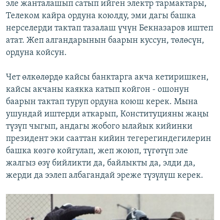
эле жанталашып сатып ийген электр тармактары,
Телеком кайра ордуна коюлду, эми дагы башка
нерселерди тактап тазалаш үчүн Бекназаров иштеп
атат. Жеп алгандарынын баарын куссун, төлөсүн,
ордуна койсун.
Чет өлкөлөрдө кайсы банктарга акча кетиришкен,
кайсы акчаны каякка катып койгон - ошонун
баарын тактап туруп ордуна коюш керек. Мына
ушундай иштерди аткарып, Конституцияны жаңы
түзүп чыгып, андагы жобого ылайык кийинки
президент эки сааттан кийин тегерегиндегилерин
башка көзгө койгулап, жеп жоюп, түгөтүп эле
жалгыз өзү бийликти да, байлыкты да, элди да,
жерди да ээлеп албагандай эреже түзүлүш керек.