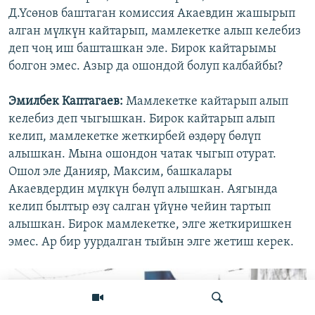
Д.Үсөнов баштаган комиссия Акаевдин жашырып
алган мүлкүн кайтарып, мамлекетке алып келебиз
деп чоң иш башташкан эле. Бирок кайтарымы
болгон эмес. Азыр да ошондой болуп калбайбы?
Эмилбек Каптагаев:
Мамлекетке кайтарып алып
келебиз деп чыгышкан. Бирок кайтарып алып
келип, мамлекетке жеткирбей өздөрү бөлүп
алышкан. Мына ошондон чатак чыгып отурат.
Ошол эле Данияр, Максим, башкалары
Акаевдердин мүлкүн бөлүп алышкан. Аягында
келип былтыр өзү салган үйүнө чейин тартып
алышкан. Бирок мамлекетке, элге жеткиришкен
эмес. Ар бир уурдалган тыйын элге жетиш керек.