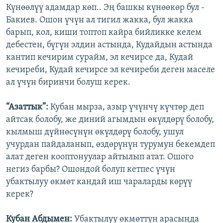
Күнөөлүү адамдар көп.. Эң башкы күнөөкөр бул -
Бакиев. Ошон үчүн ал тигил жакка, бул жакка
барып, кол, киши топтоп кайра бийликке келем
дебестен, бүгүн элдин астында, Кудайдын астында
кантип кечирим сурайм, эл кечирсе да, Кудай
кечиреби, Кудай кечирсе эл кечиреби деген маселе
ал үчүн биринчи болуш керек.
“Азаттык”:
Кубан мырза, азыр үчүнчү күчтөр деп
айтсак болобу, же диний агымдын өкүлдөрү болобу,
кылмыш дүйнөсүнүн өкүлдөрү болобу, ушул
учурдан пайдаланып, өздөрүнүн турумун бекемдеп
алат деген кооптонуулар айтылып атат. Ошого
негиз барбы? Ошондой болуп кетпес үчүн
убактылуу өкмөт кандай иш чараларды көрүү
керек?
Кубан Абдымен:
Убактылуу өкмөттүн арасында