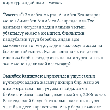
кире тургандай шарт түзүлөт.
“Азаттык”:
Эмилбек мырза, Азимбек Бекназаров
менен Алмазбек Атамбаев 8-апрелде Ала-Тоо
аянтында чогулган элдин алдына чыгып,
убактылуу өкмөт 6 ай иштеп, бийликтин
пайдубалын түзүп беребиз, андан ары
мамлекеттин өнүгүүсү элдин каалоосуна жараша
болот деп айтышты. Бул иш аягына чыгат деген
ишеним барбы, сиздер аягына чыга тургандыгын
эмне менен далилдей аласыздар?
Эмилбек Каптагаев:
Биринчиден ушул саясий
күчтөрдүн алдыга жасалчу пикири бир. Азыр эч
ким жыра талашып, учурдан пайдаланып
бийликти басып алайын, ээлеп алайын, 2005-жылы
Бакиевдердей болуп баса калып, калганын сүрүп
чыгайын деген аракет жок. Азыр бардык маселе