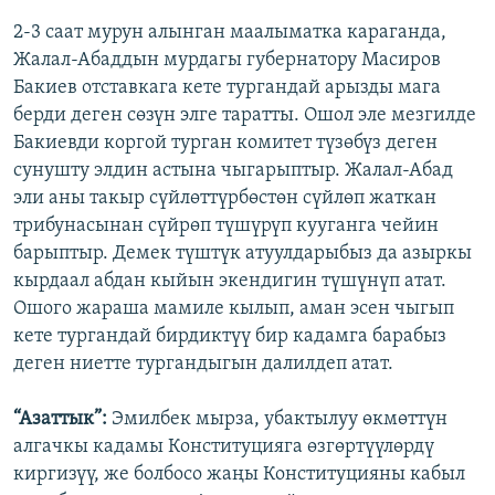
2-3 саат мурун алынган маалыматка караганда,
Жалал-Абаддын мурдагы губернатору Масиров
Бакиев отставкага кете тургандай арызды мага
берди деген сөзүн элге таратты. Ошол эле мезгилде
Бакиевди коргой турган комитет түзөбүз деген
сунушту элдин астына чыгарыптыр. Жалал-Абад
эли аны такыр сүйлөттүрбөстөн сүйлөп жаткан
трибунасынан сүйрөп түшүрүп кууганга чейин
барыптыр. Демек түштүк атуулдарыбыз да азыркы
кырдаал абдан кыйын экендигин түшүнүп атат.
Ошого жараша мамиле кылып, аман эсен чыгып
кете тургандай бирдиктүү бир кадамга барабыз
деген ниетте тургандыгын далилдеп атат.
“Азаттык”:
Эмилбек мырза, убактылуу өкмөттүн
алгачкы кадамы Конституцияга өзгөртүүлөрдү
киргизүү, же болбосо жаңы Конституцияны кабыл