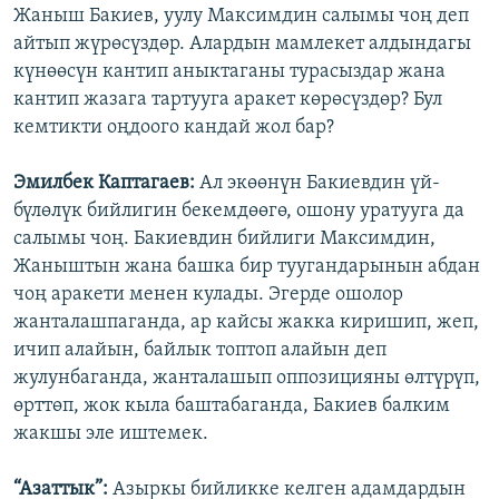
Жаныш Бакиев, уулу Максимдин салымы чоң деп
айтып жүрөсүздөр. Алардын мамлекет алдындагы
күнөөсүн кантип аныктаганы турасыздар жана
кантип жазага тартууга аракет көрөсүздөр? Бул
кемтикти оңдоого кандай жол бар?
Эмилбек Каптагаев:
Ал экөөнүн Бакиевдин үй-
бүлөлүк бийлигин бекемдөөгө, ошону уратууга да
салымы чоң. Бакиевдин бийлиги Максимдин,
Жаныштын жана башка бир туугандарынын абдан
чоң аракети менен кулады. Эгерде ошолор
жанталашпаганда, ар кайсы жакка киришип, жеп,
ичип алайын, байлык топтоп алайын деп
жулунбаганда, жанталашып оппозицияны өлтүрүп,
өрттөп, жок кыла баштабаганда, Бакиев балким
жакшы эле иштемек.
“Азаттык”:
Азыркы бийликке келген адамдардын