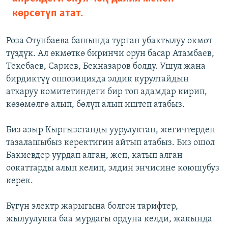
көрсөтүп атат.
Роза Отунбаева башында турган убактылуу өкмөт
түздүк. Ал өкмөткө биринчи орун басар Атамбаев,
Текебаев, Сариев, Бекназаров болду. Ушул жана
бирдиктүү оппозицияда элдик курултайдын
аткаруу комитетиндеги бир топ адамдар кирип,
көзөмөлгө алып, бөлүп алып иштеп атабыз.
Биз азыр Кыргызстанды уурулуктан, жегичтерден
тазалашыбыз керектигин айтып атабыз. Биз ошол
Бакиевдер уурдап алган, жеп, катып алган
оокаттарды алып келип, элдин энчисине коюшубуз
керек.
Бүгүн электр жарыгына болгон тарифтер,
жылуулукка баа мурдагы ордуна келди, жакында