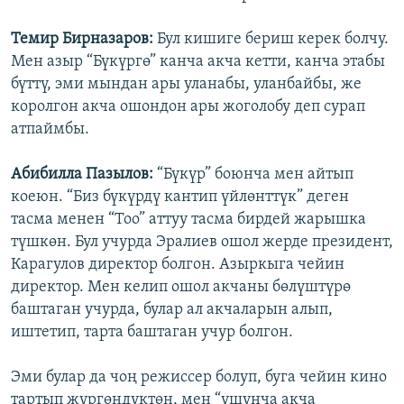
Темир Бирназаров:
Бул кишиге бериш керек болчу.
Мен азыр “Бүкүргө” канча акча кетти, канча этабы
бүттү, эми мындан ары уланабы, уланбайбы, же
королгон акча ошондон ары жоголобу деп сурап
атпаймбы.
Абибилла Пазылов:
“Бүкүр” боюнча мен айтып
коеюн. “Биз бүкүрдү кантип үйлөнттүк” деген
тасма менен “Тоо” аттуу тасма бирдей жарышка
түшкөн. Бул учурда Эралиев ошол жерде президент,
Карагулов директор болгон. Азыркыга чейин
директор. Мен келип ошол акчаны бөлүштүрө
баштаган учурда, булар ал акчаларын алып,
иштетип, тарта баштаган учур болгон.
Эми булар да чоң режиссер болуп, буга чейин кино
тартып жүргөндүктөн, мен “ушунча акча