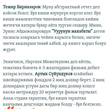
Темир Бирназаров:
Муну абстрактный отчет деп
койсок болот. Бул киши өзүнүкүн коргоп атат. Бул
киши мамлекеттик чиновник болгондон кийин
жетекчи катары булар айта турган сөздөрү. Мына,
Эрнис Абдыжапаровдун
“Уурунун махабаты”
деген
тасмасы азыркыга чейин карызга батып, эмгиче
эмгек акыларын төлөй албай, ар кимге карыз болуп
жүрөт.
Экинчиси, Наргиза Маматкулова деп айтты,
тематика боюнча 4-5 жаштардын фильми дебют
катары кетмек.
Артык Сүйүндүков
агайыбыз
швейцариялык фонддон 2 миң доллар берет. 2 миң
доллардын үстүнө дагы бир миң доллар кошсо
кыска метраждуу 20 мүнөттүк фильм тартылат.
Анан студия тараптан, бул киши тараптан
канчалык деңгээлде жардам болду - бул белгисиз.