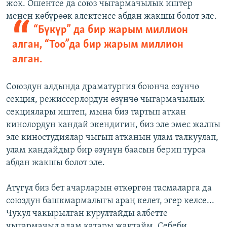
жок. Ошентсе да союз чыгармачылык иштер
менен көбүрөөк алектенсе абдан жакшы болот эле.
“Бүкүр” да бир жарым миллион
алган, “Тоо”да бир жарым миллион
алган.
Союздун алдында драматургия боюнча өзүнчө
секция, режиссерлордун өзүнчө чыгармачылык
секциялары иштеп, мына биз тартып аткан
кинолордун кандай экендигин, биз эле эмес жалпы
эле киностудиялар чыгып атканын улам талкуулап,
улам кандайдыр бир өзүнүн баасын берип турса
абдан жакшы болот эле.
Атүгүл биз бет ачарларын өткөргөн тасмаларга да
союздун башкмармалыгы араң келет, эгер келсе...
Чукул чакырылган курултайды албетте
чыгармачыл адам катары жактайм. Себеби