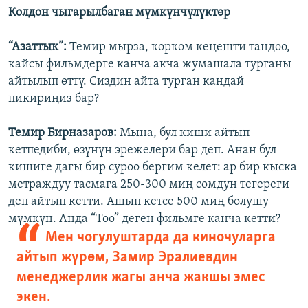
Колдон чыгарылбаган мүмкүнчүлүктөр
“Азаттык”:
Темир мырза, көркөм кеңешти тандоо,
кайсы фильмдерге канча акча жумашала турганы
айтылып өттү. Сиздин айта турган кандай
пикириңиз бар?
Темир Бирназаров:
Мына, бул киши айтып
кетпедиби, өзүнүн эрежелери бар деп. Анан бул
кишиге дагы бир суроо бергим келет: ар бир кыска
метраждуу тасмага 250-300 миң сомдун тегереги
деп айтып кетти. Ашып кетсе 500 миң болушу
мүмкүн. Анда “Тоо” деген фильмге канча кетти?
Мен чогулуштарда да киночуларга
айтып жүрөм, Замир Эралиевдин
менеджерлик жагы анча жакшы эмес
экен.