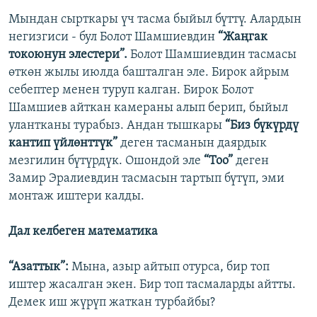
Мындан сырткары үч тасма быйыл бүттү. Алардын
негизгиси - бул Болот Шамшиевдин
“Жаңгак
токоюнун элестери”.
Болот Шамшиевдин тасмасы
өткөн жылы июлда башталган эле. Бирок айрым
себептер менен туруп калган. Бирок Болот
Шамшиев айткан камераны алып берип, быйыл
улантканы турабыз. Андан тышкары
“Биз бүкүрдү
кантип үйлөнттүк”
деген тасманын даярдык
мезгилин бүтүрдүк. Ошондой эле
“Тоо”
деген
Замир Эралиевдин тасмасын тартып бүтүп, эми
монтаж иштери калды.
Дал келбеген математика
“Азаттык”:
Мына, азыр айтып отурса, бир топ
иштер жасалган экен. Бир топ тасмаларды айтты.
Демек иш жүрүп жаткан турбайбы?