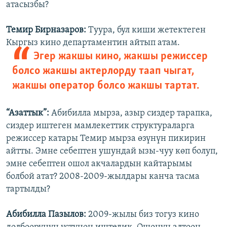
атасызбы?
Темир Бирназаров:
Туура, бул киши жетектеген
Кыргыз кино департаментин айтып атам.
Эгер жакшы кино, жакшы режиссер
болсо жакшы актерлорду таап чыгат,
жакшы оператор болсо жакшы тартат.
“Азаттык”:
Абибилла мырза, азыр сиздер тарапка,
сиздер иштеген мамлекеттик структураларга
режиссер катары Темир мырза өзүнүн пикирин
айтты. Эмне себептен ушундай ызы-чуу көп болуп,
эмне себептен ошол акчалардын кайтарымы
болбой атат? 2008-2009-жылдары канча тасма
тартылды?
Абибилла Пазылов:
2009-жылы биз тогуз кино