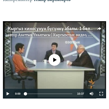
Кыргыз киносунун бүгүнкү абалы. 1-бөлүк
автор
Азаттык Үналгысы | Кыргызстан: видео, фото, кабарлар
No media source currently available
0:00
10:37