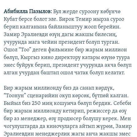
Абибилла Пазылов:
Бул жерде суроону көбүнчө
Кубат берсе болот эле. Бирок Темир мырза суроо
берип калганына байланыштуу жооп берейин.
Замир Эралиевди өзүң дагы жакшы билесиң,
учурунда мага чейин президент болуп турган.
Ошол “Тоо” деген фильмине бир жарым миллион
бөлүп, Кыргыз кино директору катары өзүнө туура
эмес буйрук берип, президент учурунда акча бөлүп
алган учурдан баштап ошол чатак болуп келатат.
Бир жарым миллионду биз да санап көрдүк,
“Тоонун” сценарийин окуп көрсөк, бүтпөй калган.
Быйыл биз 250 миң кошумча бөлүп бердик. Себеби
бир жарым миллионду кетирип, режиссер да өзү
бир аз менеджер, өзү продюсер болушу керек. Мен
чогулуштарда да киночуларга айтып жүрөм, Замир
Эралиевдин менеджерлик жагы анча жакшы эмес