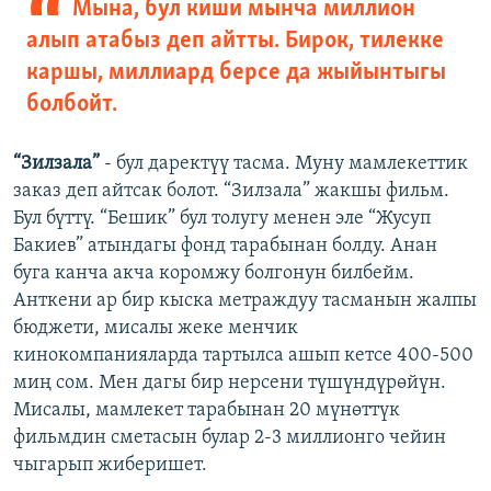
Мына, бул киши мынча миллион
алып атабыз деп айтты. Бирок, тилекке
каршы, миллиард берсе да жыйынтыгы
болбойт.
“Зилзала”
- бул даректүү тасма. Муну мамлекеттик
заказ деп айтсак болот. “Зилзала” жакшы фильм.
Бул бүттү. “Бешик” бул толугу менен эле “Жусуп
Бакиев” атындагы фонд тарабынан болду. Анан
буга канча акча коромжу болгонун билбейм.
Анткени ар бир кыска метраждуу тасманын жалпы
бюджети, мисалы жеке менчик
кинокомпанияларда тартылса ашып кетсе 400-500
миң сом. Мен дагы бир нерсени түшүндүрөйүн.
Мисалы, мамлекет тарабынан 20 мүнөттүк
фильмдин сметасын булар 2-3 миллионго чейин
чыгарып жиберишет.