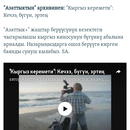
"Азаттыктын" архивинен:
"Кыргыз керемети":
Кечээ, бүгүн, эртең
"Азаттык+" жаштар берүүсүнүн кезектеги
чыгарылышы кыргыз киносунун бүгүнкү абалына
арналды. Назарыңыздарга ошол берүүгө кирген
баянды сунуш кылабыз. SA.
"Кыргыз керемети": Кечээ, бүгүн, эртең
автор
Азаттык Үналгысы | Кыргызстан: видео, фото, кабарлар
No media source currently available