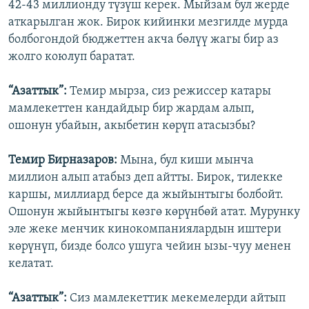
42-43 миллионду түзүш керек. Мыйзам бул жерде
аткарылган жок. Бирок кийинки мезгилде мурда
болбогондой бюджеттен акча бөлүү жагы бир аз
жолго коюлуп баратат.
“Азаттык”:
Темир мырза, сиз режиссер катары
мамлекеттен кандайдыр бир жардам алып,
ошонун убайын, акыбетин көрүп атасызбы?
Темир Бирназаров:
Мына, бул киши мынча
миллион алып атабыз деп айтты. Бирок, тилекке
каршы, миллиард берсе да жыйынтыгы болбойт.
Ошонун жыйынтыгы көзгө көрүнбөй атат. Мурунку
эле жеке менчик кинокомпаниялардын иштери
көрүнүп, бизде болсо ушуга чейин ызы-чуу менен
келатат.
“Азаттык”:
Сиз мамлекеттик мекемелерди айтып