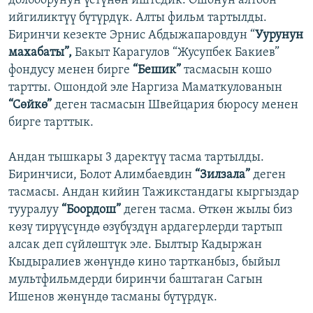
долбоорунун үстүнөн иштедик. Ошонун алтоон
ийгиликтүү бүтүрдүк. Алты фильм тартылды.
Биринчи кезекте Эрнис Абдыжапаровдун “
Уурунун
махабаты”,
Бакыт Карагулов “Жусупбек Бакиев”
фондусу менен бирге
“Бешик”
тасмасын кошо
тартты. Ошондой эле Наргиза Маматкулованын
“Сөйкө”
деген тасмасын Швейцария бюросу менен
бирге тарттык.
Андан тышкары 3 даректүү тасма тартылды.
Биринчиси, Болот Алимбаевдин
“Зилзала”
деген
тасмасы. Андан кийин Тажикстандагы кыргыздар
тууралуу
“Боордош”
деген тасма. Өткөн жылы биз
көзү тирүүсүндө өзүбүздүн ардагерлерди тартып
алсак деп сүйлөштүк эле. Былтыр Кадыржан
Кыдыралиев жөнүндө кино тартканбыз, быйыл
мультфильмдерди биринчи баштаган Сагын
Ишенов жөнүндө тасманы бүтүрдүк.