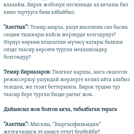
каалайм. Бирок жобонун негизинде ал акчаны биз
кино тартууга бөлө албайбыз.
“Азаттык”:
Темир мырза, ушул маселени сиз басма
сөздөн тышкары кайсы жерлерде козгодуңуз?
Өзүңүз көркөм кеңештин мүчөсү катары балким
сизде таасир көрсөтө турган механизмдер
болгондур?
Темир Бирназаров:
Тилекке каршы, мага окшогон
режиссерлор ушундай жерлерге келип айта алабыз
теледен, же гезит беттеринен. Бирок түздөн түз
таасир бере турган бизде рычаг жок.
Дайынсыз жок болгон акча, табалбаган төрага
“Азаттык”:
Мисалы, “Кыргызфильмдин”
жетекчилиги эч кимге отчет бербейби?