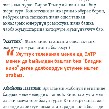
жазылып турат. Бирок Темир айтканынын бир
жери тура. Киностудия да ижараны көбүрөк берип,
көбүрөк акча тапканга жана ошол тапкан
акчаларын өздөрүнүн ремонтуна жана башка
чарба жумуштарына кетирүүгө мүмкүнчүлүгү бар.
“Азаттык”:
Жаңы кино тартканга ошол акчаны
эмне үчүн жумшаганга болбосун?
Улуттук телеканал менен да, ЭлТР
менен да быйылдан баштап биз “Биздин
кино” деген долбоордун үстүнөн иштеп
атабыз.
Абибилла Пазылов:
Бул атайын жобонун негизинде
бардык мекемелерде ошондой. Кино тартууга мен
да эки көзүм төрт болуп турат. Кино тартканга, жок
дегенде даректүү тасмага ижарадан акча болсо деп