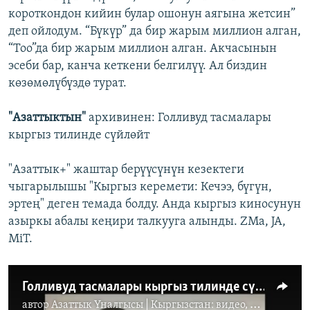
короткондон кийин булар ошонун аягына жетсин”
деп ойлодум. “Бүкүр” да бир жарым миллион алган,
“Тоо”да бир жарым миллион алган. Акчасынын
эсеби бар, канча кеткени белгилүү. Ал биздин
көзөмөлүбүздө турат.
"Азаттыктын"
архивинен: Голливуд тасмалары
кыргыз тилинде сүйлөйт
"Азаттык+" жаштар берүүсүнүн кезектеги
чыгарылышы "Кыргыз керемети: Кечээ, бүгүн,
эртең" деген темада болду. Анда кыргыз киносунун
азыркы абалы кеңири талкууга алынды. ZMa, JA,
MiT.
Голливуд тасмалары кыргыз тилинде сүйлөйт
автор
Азаттык Үналгысы | Кыргызстан: видео, фото, кабарлар