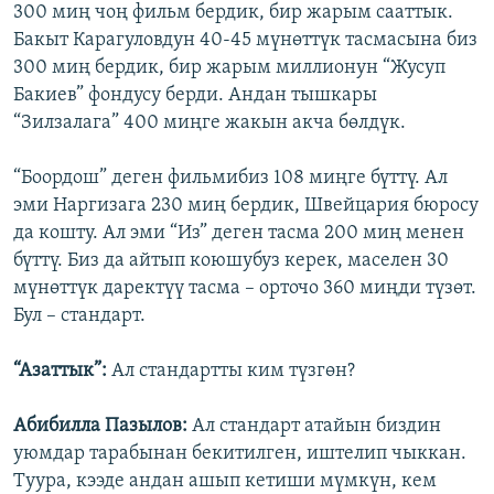
300 миң чоң фильм бердик, бир жарым сааттык.
Бакыт Карагуловдун 40-45 мүнөттүк тасмасына биз
300 миң бердик, бир жарым миллионун “Жусуп
Бакиев” фондусу берди. Андан тышкары
“Зилзалага” 400 миңге жакын акча бөлдүк.
“Боордош” деген фильмибиз 108 миңге бүттү. Ал
эми Наргизага 230 миң бердик, Швейцария бюросу
да кошту. Ал эми “Из” деген тасма 200 миң менен
бүттү. Биз да айтып коюшубуз керек, маселен 30
мүнөттүк даректүү тасма – орточо 360 миңди түзөт.
Бул – стандарт.
“Азаттык”:
Ал стандартты ким түзгөн?
Абибилла Пазылов:
Ал стандарт атайын биздин
уюмдар тарабынан бекитилген, иштелип чыккан.
Туура, кээде андан ашып кетиши мүмкүн, кем