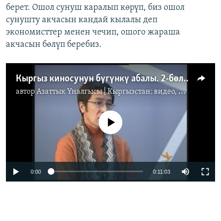
берет. Ошол сунуш каралып көрүп, биз ошол
сунушту акчасын кандай кылалы деп
экономисттер менен чечип, ошого жараша
акчасын бөлүп беребиз.
Кыргыз киносунун бүгүнкү абалы. 2-бөлүк
автор
Азаттык Үналгысы | Кыргызстан: видео, фото, кабарлар
No media source currently available
0:00
0:11:03