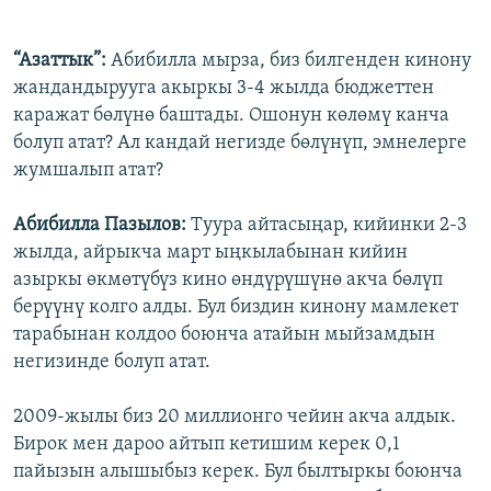
“Азаттык”:
Абибилла мырза, биз билгенден кинону
жандандырууга акыркы 3-4 жылда бюджеттен
каражат бөлүнө баштады. Ошонун көлөмү канча
болуп атат? Ал кандай негизде бөлүнүп, эмнелерге
жумшалып атат?
Абибилла Пазылов:
Туура айтасыңар, кийинки 2-3
жылда, айрыкча март ыңкылабынан кийин
азыркы өкмөтүбүз кино өндүрүшүнө акча бөлүп
берүүнү колго алды. Бул биздин кинону мамлекет
тарабынан колдоо боюнча атайын мыйзамдын
негизинде болуп атат.
2009-жылы биз 20 миллионго чейин акча алдык.
Бирок мен дароо айтып кетишим керек 0,1
пайызын алышыбыз керек. Бул былтыркы боюнча