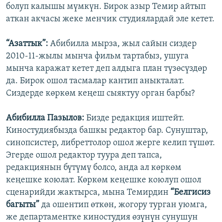
болуп калышы мүмкүн. Бирок азыр Темир айтып
аткан акчасы жеке менчик студиялардай эле кетет.
“Азаттык”:
Абибилла мырза, жыл сайын сиздер
2010-11-жылы мынча фильм тартабыз, ушуга
мынча каражат кетет деп алдыга план түзөсүздөр
да. Бирок ошол тасмалар кантип аныкталат.
Сиздерде көркөм кеңеш сыяктуу орган барбы?
Абибилла Пазылов:
Бизде редакция иштейт.
Киностудиябызда башкы редактор бар. Сунуштар,
синопсистер, либреттолор ошол жерге келип түшөт.
Эгерде ошол редактор туура деп тапса,
редакциянын бүтүмү болсо, анда ал көркөм
кеңешке коюлат. Көркөм кеңешке коюлуп ошол
сценарийди жактырса, мына Темирдин
“Белгисиз
багыты”
да ошентип өткөн, жогору турган уюмга,
же департаментке киностудия өзүнүн сунушун