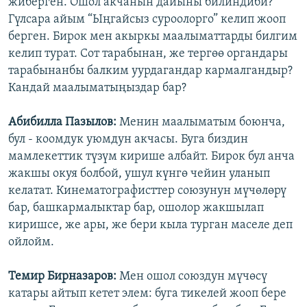
жиберген. Ошол акчанын дайыны билиндиби?
Гүлсара айым “Ыңгайсыз суроолорго” келип жооп
берген. Бирок мен акыркы маалыматтарды билгим
келип турат. Сот тарабынан, же тергөө органдары
тарабынанбы балким уурдагандар кармалгандыр?
Кандай маалыматыңыздар бар?
Абибилла Пазылов:
Менин маалыматым боюнча,
бул - коомдук уюмдун акчасы. Буга биздин
мамлекеттик түзүм кирише албайт. Бирок бул анча
жакшы окуя болбой, ушул күнгө чейин уланып
келатат. Кинематографисттер союзунун мүчөлөрү
бар, башкармалыктар бар, ошолор жакшылап
киришсе, же ары, же бери кыла турган маселе деп
ойлойм.
Темир Бирназаров:
Мен ошол союздун мүчөсү
катары айтып кетет элем: буга тикелей жооп бере