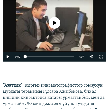
No media source currently available
0:00
4:07
“Азаттык”:
Кыргыз кинематографисттер союзунун
мурдагы төрайымы Гүлсара Ажыбекова, биз ал
кишини киноактриса катары урматтайбыз, мен да
урматтайм, 90 миң долларды үйүнөн уурдатып