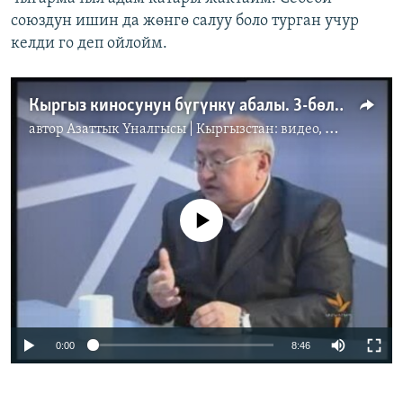
союздун ишин да жөнгө салуу боло турган учур
келди го деп ойлойм.
Кыргыз киносунун бүгүнкү абалы. 3-бөлүк
автор
Азаттык Үналгысы | Кыргызстан: видео, фото, кабарлар
No media source currently available
0:00
8:46