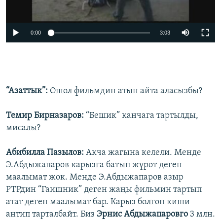
0:00
3:03
“Азаттык”:
Ошол фильмдин атын айта аласызбы?
Темир Бирназаров:
“Бешик” канчага тартылды,
мисалы?
Абибилла Пазылов:
Акча жагына келели. Менде
Э.Абдыжапаров карызга батып жүрөт деген
маалымат жок. Менде Э.Абдыжапаров азыр
РТРдин “Гаишник” деген жаңы фильмин тартып
атат деген маалымат бар. Карыз болгон киши
антип тарталбайт. Биз
Эрнис Абдыжапаровго
3 млн.