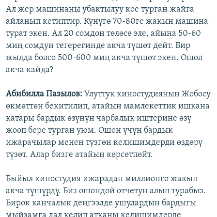
Ал жер машинаны убактылуу кое турган жайга
айланып кетиптир. Күнүгө 70-80ге жакын машина
турат экен. Ал 20 сомдон төлөсө эле, айына 50-60
миң сомдун тегерегинде акча түшөт дейт. Бир
жылда болсо 500-600 миң акча түшөт экен. Ошол
акча кайда?
Абибилла Пазылов:
Улуттук киностудиянын Жобосу
өкмөттөн бекитилип, атайын мамлекеттик ишкана
катары бардык өзүнүн чарбалык иштерине өзү
жооп бере турган уюм. Ошон үчүн бардык
ижарачылар менен түзгөн келишимдерди өздөрү
түзөт. Алар бизге атайын көрсөтпөйт.
Быйыл киностудия ижарадан миллионго жакын
акча түшүрдү. Биз ошондой отчетун алып турабыз.
Бирок канчалык деңгээлде ушулардын бардыгы
мыйзамга дал келип атканы келишимдерде