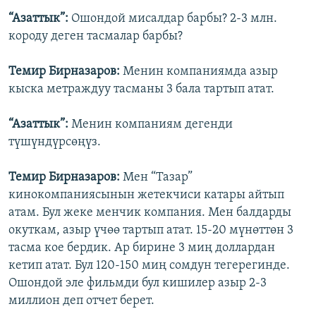
“Азаттык”:
Ошондой мисалдар барбы? 2-3 млн.
короду деген тасмалар барбы?
Темир Бирназаров:
Менин компаниямда азыр
кыска метраждуу тасманы 3 бала тартып атат.
“Азаттык”:
Менин компаниям дегенди
түшүндүрсөңүз.
Темир Бирназаров:
Мен “Тазар”
кинокомпаниясынын жетекчиси катары айтып
атам. Бул жеке менчик компания. Мен балдарды
окуткам, азыр үчөө тартып атат. 15-20 мүнөттөн 3
тасма кое бердик. Ар бирине 3 миң доллардан
кетип атат. Бул 120-150 миң сомдун тегерегинде.
Ошондой эле фильмди бул кишилер азыр 2-3
миллион деп отчет берет.