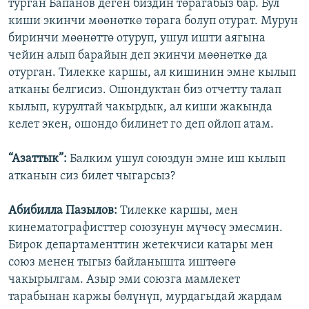
турган Бапанов деген биздин төрагабыз бар. Бул
киши экинчи мөөнөткө төрага болуп отурат. Мурун
биринчи мөөнөттө отуруп, ушул ишти аягына
чейин алып барайын деп экинчи мөөнөткө да
отурган. Тилекке каршы, ал кишинин эмне кылып
атканы белгисиз. Ошондуктан биз отчетту талап
кылып, курултай чакырдык, ал киши жакында
келет экен, ошондо билинет го деп ойлоп атам.
“Азаттык”:
Балким ушул союздун эмне иш кылып
атканын сиз билет чыгарсыз?
Абибилла Пазылов:
Тилекке каршы, мен
кинематографисттер союзунун мүчөсү эмесмин.
Бирок департаменттин жетекчиси катары мен
союз менен тыгыз байланышта иштөөгө
чакырылгам. Азыр эми союзга мамлекет
тарабынан каржы бөлүнүп, мурдагыдай жардам