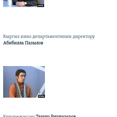
Кыргыз кино департаментинин директору
Абибилла Пазылов
Кинорежиссер
Темир Бирназаров