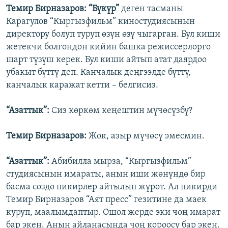
Темир Бирназаров:
“Бүкүр”
деген тасманы
Карагулов “Кыргызфильм” киностудиясынын
директору болуп туруп өзүн өзү чыгарган. Бул киши
жетекчи болгондон кийин башка режиссерлорго
шарт түзүш керек. Бул киши айтып атат даярдоо
убакыт бүттү деп. Канчалык деңгээлде бүттү,
канчалык каражат кетти – белгисиз.
“Азаттык”:
Сиз көркөм кеңештин мүчөсүзбү?
Темир Бирназаров:
Жок, азыр мүчөсү эмесмин.
“Азаттык”:
Абибилла мырза, “Кыргызфильм”
студиясынын имараты, анын иши жөнүндө бир
басма сөздө пикирлер айтылып жүрөт. Ал пикирди
Темир Бирназаров “Аят пресс” гезитине да маек
куруп, маалымдаптыр. Ошол жерде эки чоң имарат
бар экен. Анын айланасында чоң короосу бар экен.