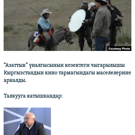
ОНЛАЙН ШЕРИНЕ
ЭЖЕ-СИҢДИЛЕР
АЗАТТЫК+
ЫҢГАЙСЫЗ СУРООЛОР
ЭЕ/АРнун бардык сайттары
“Азаттык” үналгысынын кезектеги чыгарылышы
Кыргызстандын кино тармагындагы маселелерине
арналды.
Талкууга катышкандар: