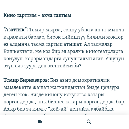
Кино тарттым – акча таптым
“Азаттык”:
Темир мырза, соңку убакта анча-мынча
каражаты барлар, бирок тийиштүү билими жоктор
өз алдынча тасма тартып атышат. Ал тасмалар
Бишкектеги, же кээ бир эл аралык кинотеатрларга
койулуп, көрөрмандарга сунушталып атат. Ушунун
өзүн сиз туура деп эсептейсизби?
Темир Бирназаров:
Биз азыр демократиялык
мамлекетте жашап жаткандыктан бизде цензура
деген жок. Бизде кинону искусство катары
көргөндөр да, аны бизнес катары көргөндөр да бар.
Азыр биз эч кимге “кой-ай” деп айта албайбыз.
Анткени акчасы барлар режиссер болуп кино
тартып атышат. Кээ бирөө идеясына, улуттук