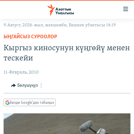
Линктер
Мазмунга
өтүңүз
9-Август, 2026-жыл, жекшемби, Бишкек убактысы 14:19
Навигацияга
ЖАҢЫЛЫКТАР
өтүңүз
ЫҢГАЙСЫЗ СУРООЛОР
КЫРГЫЗСТАН
Издөөгө
Кыргыз киносунун күңгөйү менен
салыңыз
ДҮЙНӨ
КЫРГЫЗСТАН
тескейи
УКРАИНА
САЯСАТ
ДҮЙНӨ
11-Февраль, 2010
АТАЙЫН ИЛИКТӨӨ
ЭКОНОМИКА
БОРБОР АЗИЯ
ТВ ПРОГРАММАЛАР
Бөлүшүңүз
МАДАНИЯТ
ПОДКАСТ
БҮГҮН АЗАТТЫКТА
Бизди Google'дан табыңыз
ӨЗГӨЧӨ ПИКИР
ЭКСПЕРТТЕР ТАЛДАЙТ
БИЗ ЖАНА ДҮЙНӨ
Русский
ДАНИСТЕ