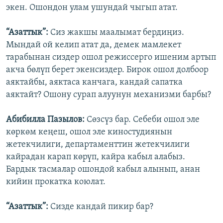
экен. Ошондон улам ушундай чыгып атат.
“Азаттык”:
Сиз жакшы маалымат бердиңиз.
Мындай ой келип атат да, демек мамлекет
тарабынан сиздер ошол режиссерго ишеним артып
акча бөлүп берет экенсиздер. Бирок ошол долбоор
аяктайбы, аяктаса канчага, кандай сапатка
аяктайт? Ошону сурап алуунун механизми барбы?
Абибилла Пазылов:
Сөзсүз бар. Себеби ошол эле
көркөм кеңеш, ошол эле киностудиянын
жетекчилиги, департаменттин жетекчилиги
кайрадан карап көрүп, кайра кабыл алабыз.
Бардык тасмалар ошондой кабыл алынып, анан
кийин прокатка коюлат.
“Азаттык”:
Сизде кандай пикир бар?