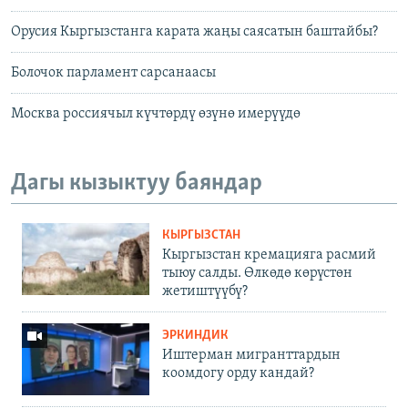
Орусия Кыргызстанга карата жаңы саясатын баштайбы?
Болочок парламент сарсанаасы
Москва россиячыл күчтөрдү өзүнө имерүүдө
Дагы кызыктуу баяндар
КЫРГЫЗСТАН
Кыргызстан кремацияга расмий
тыюу салды. Өлкөдө көрүстөн
жетиштүүбү?
ЭРКИНДИК
Иштерман мигранттардын
коомдогу орду кандай?