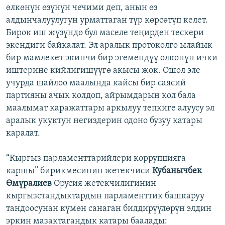
өлкөнүн өзүнүн чечими деп, анын өз
алдынчалуулугун урматтаган түр көрсөтүп келет.
Бирок иш жүзүндө бул маселе теңирден тескери
экендиги байкалат. Эл аралык протоколго ылайык
бир мамлекет экинчи бир эгемендүү өлкөнүн ички
иштерине кийлигишүүгө акысы жок. Ошол эле
учурда шайлоо маалында кайсы бир саясий
партияны ачык колдоп, айрымдарын кол бала
маалымат каражаттары аркылуу тепкиге алуусу эл
аралык укуктун негиздерин одоно бузуу катары
каралат.
“Кыргыз парламенттарийлери коррупцияга
каршы” бирикмесинин жетекчиси
Кубанычбек
Өмүралиев
Орусия жетекчилигинин
кыргызстандыктардын парламенттик башкаруу
тандоосунан күмөн санаган билдирүүлөрүн элдин
эркин мазактагандык катары баалады: