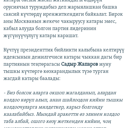
катары басым жасап жаткандыгы өздөрүн
орусиячыл турумдабыз деп жарыялашкан башка
саясий күчтөрдү иренжиткендиги байкалат. Бирок
аны Москванын жекече чакыруусу катары эмес,
кабыл алууда болгон партия лидеринин
жүгүнүүчүлүгү катары карашат.
Күчтүү президенттик бийликти калыбына келтирүү
идеясынын демилгечиси катары чыккан дагы бир
партиянын теңтөрагасы
Садыр Жапаров
муну
тышкы күчтөргө көзкарандылык түзө турган
жагдай катары баалады:
- Биз болсок аларга окшоп жагалданып, алардан
колдоо көрүп алып, анан шайлоодон кийин тышкы
колдоочуларга милдеткер, карыз болгонду
каалабайбыз. Мындай аракетти өз элинен колдоо
таба албай, ошого көзү жеткенден кийин, чоң