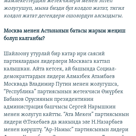
мамлекеттердин жетекчилери менен эптеп
жолугушуп, мына бизди бул колдоп жатат, тигил
колдоп жатат дегендери ошолордун алсыздыгы.
Москва менен Астананын батасы жарым жеңиш
болуп калганбы?
Шайлоону утурлай бир катар ири саясий
партиялардын лидерлери Москвага каттап
калышкан. Айта кетсек, ай башында Социал-
демократтардын лидери Алмазбек Атамбаев
Москвада Владимир Путин менен жолугушса,
“Республика” партиясынын жетекчиси Өмүрбек
Бабанов Орусиянын президентинин
администрация башчысы Сергей Нарышкин
менен жолугуп кайтты. “Ата Мекен” партиясынын
лидери Ө.Текебаев да жакында эле Н.Назарбаев
менен көрүштү. “Ар-Намыс” партиясынын лидери