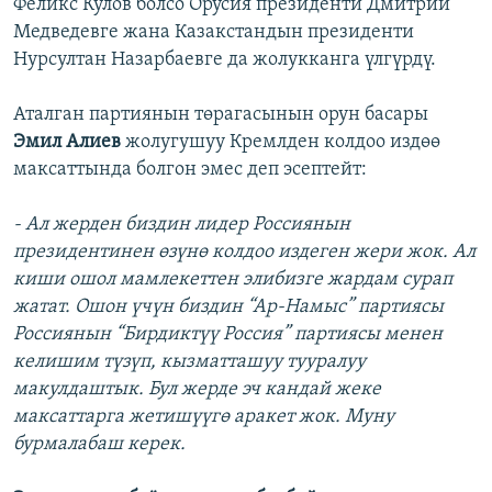
Феликс Кулов болсо Орусия президенти Дмитрий
Медведевге жана Казакстандын президенти
Нурсултан Назарбаевге да жолукканга үлгүрдү.
Аталган партиянын төрагасынын орун басары
Эмил Алиев
жолугушуу Кремлден колдоо издөө
максаттында болгон эмес деп эсептейт:
- Ал жерден биздин лидер Россиянын
президентинен өзүнө колдоо издеген жери жок. Ал
киши ошол мамлекеттен элибизге жардам сурап
жатат. Ошон үчүн биздин “Ар-Намыс” партиясы
Россиянын “Бирдиктүү Россия” партиясы менен
келишим түзүп, кызматташуу тууралуу
макулдаштык. Бул жерде эч кандай жеке
максаттарга жетишүүгө аракет жок. Муну
бурмалабаш керек.