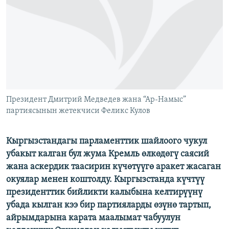
ОНЛАЙН ШЕРИНЕ
ЭЖЕ-СИҢДИЛЕР
АЗАТТЫК+
ЫҢГАЙСЫЗ СУРООЛОР
ЭЕ/АРнун бардык сайттары
Президент Дмитрий Медведев жана “Ар-Намыс”
партиясынын жетекчиси Феликс Кулов
Кыргызстандагы парламенттик шайлоого чукул
убакыт калган бул жума Кремль өлкөдөгү саясий
жана аскердик таасирин күчөтүүгө аракет жасаган
окуялар менен коштолду. Кыргызстанда күчтүү
президенттик бийликти калыбына келтирүүнү
убада кылган кээ бир партияларды өзүнө тартып,
айрымдарына карата маалымат чабуулун