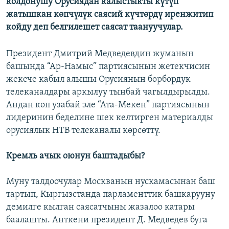
колдонушу Орусиядан калыстыкты күтүп
жатышкан көпчүлүк саясий күчтөрдү иренжитип
койду деп белгилешет саясат таануучулар.
Президент Дмитрий Медведевдин жуманын
башында “Ар-Намыс” партиясынын жетекчисин
жекече кабыл алышы Орусиянын борбордук
телеканалдары аркылуу тынбай чагылдырылды.
Андан көп узабай эле “Ата-Мекен” партиясынын
лидеринин беделине шек келтирген материалды
орусиялык НТВ телеканалы көрсөттү.
Кремль ачык оюнун баштадыбы?
Муну талдоочулар Москванын нускамасынан баш
тартып, Кыргызстанда парламенттик башкарууну
демилге кылган саясатчыны жазалоо катары
баалашты. Анткени президент Д. Медведев буга