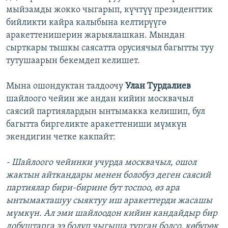
мыйзамды жокко чыгарып, күчтүү президенттик
бийликти кайра калыбына келтирүүгө
аракеттенишерин жарыялашкан. Мындан
сырткары тышкы саясатта орусиячыл багытты туу
тутушаарын бекемдеп келишет.
Мына ошондуктан талдоочу
Улан Турдалиев
шайлоого чейин же андан кийин москвачыл
саясий партиялардын ынтымакка келишип, бул
багытта биргеликте аракеттениши мүмкүн
экендигин четке какпайт:
- Шайлоого чейинки учурда москвачыл, ошол
жактын айткандары менен болобуз деген саясий
партиялар бири-бирине бут тоспоо, өз ара
ынтымакташуу сыяктуу иш аракеттерди жасашы
мүмкүн. Ал эми шайлоодон кийин кандайдыр бир
добуштарга ээ болуп чыгыша турган болсо, көбүрөк