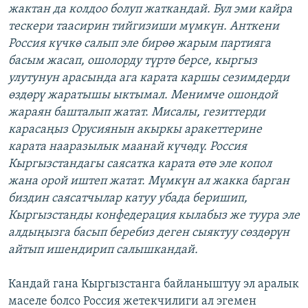
жактан да колдоо болуп жаткандай. Бул эми кайра
тескери таасирин тийгизиши мүмкүн. Анткени
Россия күчкө салып эле бирөө жарым партияга
басым жасап, ошолорду түртө берсе, кыргыз
улутунун арасында ага карата каршы сезимдерди
өздөрү жаратышы ыктымал. Менимче ошондой
жараян башталып жатат. Мисалы, гезиттерди
карасаңыз Орусиянын акыркы аракеттерине
карата нааразылык маанай күчөдү. Россия
Кыргызстандагы саясатка карата өтө эле копол
жана орой иштеп жатат. Мүмкүн ал жакка барган
биздин саясатчылар катуу убада беришип,
Кыргызстанды конфедерация кылабыз же туура эле
алдыңызга басып беребиз деген сыяктуу сөздөрүн
айтып ишендирип салышкандай.
Кандай гана Кыргызстанга байланыштуу эл аралык
маселе болсо Россия жетекчилиги ал эгемен