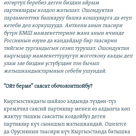
өзгөртүп беребиз деген биздин айрым
партияларды колдоп жатышат. Ошондуктан
парламенттик башкаруу башка коңшуларга да өтүп
кетеби деп коркушууда. Анткени анын таасири
бүтүн КМШ мамлекеттерине жана анын ичинде
Россиянын өзүнө да кандайдыр бир таасирин
тийгизе тургандыгын сезип турушат. Ошондуктан
кыргыздар мамлекеттүүлүгүн жоготкону калды деп
улам эле биздин үстүбүздөн тон бычып
жатышкандыктарынын себеби ушундай.
“Ойт берме” саясат обочолонтпойбу?
Кыргызстандагы шайлоо алдында түздөн-түз
кремлчил саясий партиялар менен өз алдынча көп
жактуу тышкы саясатты колдойбуз деген
партиялар күч сынашып жатышкандай. Ошентсе
да Орусиянын таасири күч Кыргызстанда батышка