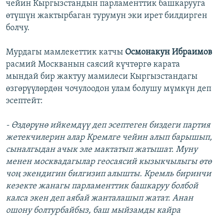
чейин Кыргызстандын парламенттик башкарууга
өтүшүн жактырбаган турумун эки ирет билдирген
болчу.
Мурдагы мамлекеттик катчы
Осмонакун Ибраимов
расмий Москванын саясий күчтөргө карата
мындай бир жактуу мамилеси Кыргызстандагы
өзгөрүүлөрдөн чочулоодон улам болушу мүмкүн деп
эсептейт:
- Өздөрүнө ийкемдүү деп эсептеген биздеги партия
жетекчилерин алар Кремлге чейин алып барышып,
сыналгыдан ачык эле мактатып жатышат. Муну
менен москвадагылар геосаясий кызыкчылыгы өтө
чоң экендигин билгизип алышты. Кремль биринчи
кезекте жанагы парламенттик башкаруу болбой
калса экен деп аябай жанталашып жатат. Анан
ошону болтурбайбыз, баш мыйзамды кайра