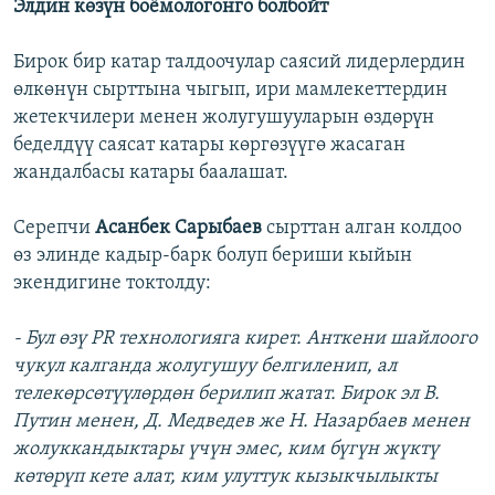
Элдин көзүн боёмологонго болбойт
Бирок бир катар талдоочулар саясий лидерлердин
өлкөнүн сырттына чыгып, ири мамлекеттердин
жетекчилери менен жолугушууларын өздөрүн
беделдүү саясат катары көргөзүүгө жасаган
жандалбасы катары баалашат.
Серепчи
Асанбек Сарыбаев
сырттан алган колдоо
өз элинде кадыр-барк болуп бериши кыйын
экендигине токтолду:
- Бул өзү PR технологияга кирет. Анткени шайлоого
чукул калганда жолугушуу белгиленип, ал
телекөрсөтүүлөрдөн берилип жатат. Бирок эл В.
Путин менен, Д. Медведев же Н. Назарбаев менен
жолуккандыктары үчүн эмес, ким бүгүн жүктү
көтөрүп кете алат, ким улуттук кызыкчылыкты