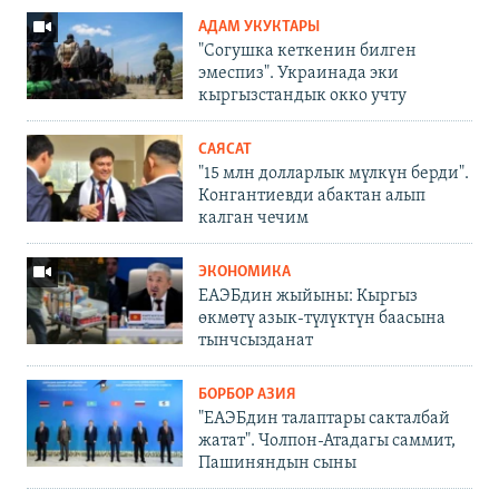
АДАМ УКУКТАРЫ
"Согушка кеткенин билген
эмеспиз". Украинада эки
кыргызстандык окко учту
САЯСАТ
"15 млн долларлык мүлкүн берди".
Конгантиевди абактан алып
калган чечим
ЭКОНОМИКА
ЕАЭБдин жыйыны: Кыргыз
өкмөтү азык-түлүктүн баасына
тынчсызданат
БОРБОР АЗИЯ
"ЕАЭБдин талаптары сакталбай
жатат". Чолпон-Атадагы саммит,
Пашиняндын сыны