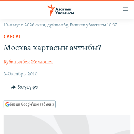
Линктер
Мазмунга
өтүңүз
10-Август, 2026-жыл, дүйшөмбү, Бишкек убактысы 10:37
Навигацияга
ЖАҢЫЛЫКТАР
өтүңүз
САЯСАТ
КЫРГЫЗСТАН
Издөөгө
Москва картасын ачтыбы?
салыңыз
ДҮЙНӨ
КЫРГЫЗСТАН
Кубанычбек Жолдошев
УКРАИНА
САЯСАТ
ДҮЙНӨ
3-Октябрь, 2010
АТАЙЫН ИЛИКТӨӨ
ЭКОНОМИКА
БОРБОР АЗИЯ
ТВ ПРОГРАММАЛАР
МАДАНИЯТ
Бөлүшүңүз
ПОДКАСТ
БҮГҮН АЗАТТЫКТА
Бизди Google'дан табыңыз
ӨЗГӨЧӨ ПИКИР
ЭКСПЕРТТЕР ТАЛДАЙТ
БИЗ ЖАНА ДҮЙНӨ
Русский
ДАНИСТЕ