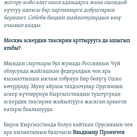
жогору койо алат ошол адамдарга жана ошондой
күчтүү идеясы бар партияларга добуштарын
беришет. Себеби биздин шайлоочулардын көзү
ачылып калды.
Москва аскердик таасирин арттырууга да ашыгып
атабы?
Мындан сырткары бул жумада Россиянын Чүй
облусунда жайгашкан федералдык чек ара
кызматтынын ыкчам тобунун бир бөлүгү Ошко
көчүрүлдү. Муну айрым талдоочулар Орусиялык
аскер күчтөрүнүн Кыргызстандын түштүгүндө
аскердик таасирин жайылтууга жасаган аракети
катары баалашууда.
Бирок Кыргызстанда болуп кайткан Орусиянын чек
ара кызматынын башчысы
Владимир Проничев