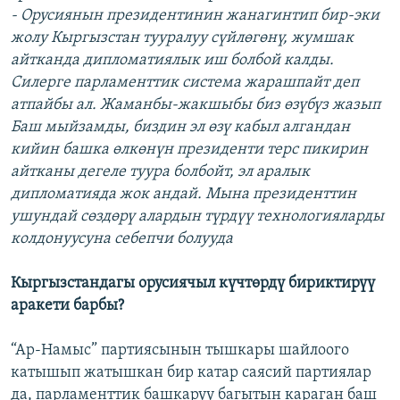
- Орусиянын президентинин жанагинтип бир-эки
жолу Кыргызстан тууралуу сүйлөгөнү, жумшак
айтканда дипломатиялык иш болбой калды.
Силерге парламенттик система жарашпайт деп
атпайбы ал. Жаманбы-жакшыбы биз өзүбүз жазып
Баш мыйзамды, биздин эл өзү кабыл алгандан
кийин башка өлкөнүн президенти терс пикирин
айтканы дегеле туура болбойт, эл аралык
дипломатияда жок андай. Мына президенттин
ушундай сөздөрү алардын түрдүү технологияларды
колдонуусуна себепчи болууда
Кыргызстандагы орусиячыл күчтөрдү бириктирүү
аракети барбы?
“Ар-Намыс” партиясынын тышкары шайлоого
катышып жатышкан бир катар саясий партиялар
да, парламенттик башкаруу багытын караган баш