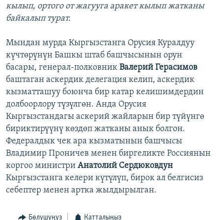
кылып, ортого от жагууга аракет кылып жатканы
байкалып турат.
Мындан мурда Кыргызстанга Орусия Куралдуу
күчтөрүнүн Башкы штаб башчысынын орун
басары, генерал-полковник
Валерий Герасимов
баштаган аскердик делегация келип, аскердик
кызматташуу боюнча бир катар келишимдердин
долбоорлору түзүлгөн. Анда Орусия
Кыргызстандагы аскерий жайларын бир түйүнгө
бириктирүүнү көздөп жатканы анык болгон.
Федералдык чек ара кызматынын башчысы
Владимир Проничев менен биргеликте Россиянын
коргоо министри
Анатолий Сердюковдун
Кыргызстанга келери күтүлүп, бирок ал белгисиз
себептер менен артка жылдырылган.
Бөлүшүңүз
Катталыңыз