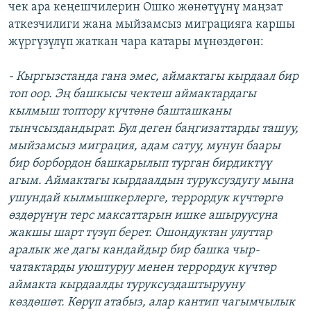
чек ара кеңешчилерин Ошко жөнөтүүнү маңзат
аткезчилиги жана мыйзамсыз миграцияга каршы
жүргүзүлүп жаткан чара катары мүнөздөгөн:
- Кыргызстанда гана эмес, аймактагы кырдаал бир
топ оор. Эң башкысы чектеш аймактардагы
кылмыш топтору күчтөнө башташканы
тынчсыздандырат. Бул деген баңгизаттарды ташуу,
мыйзамсыз миграция, адам сатуу, мунун баары
бир борбордон башкарылып турган бирдиктүү
агым. Аймактагы кырдаалдын туруксуздугу мына
ушундай кылмышкерлерге, террордук күчтөргө
өздөрүнүн терс максаттарын ишке ашыруусуна
жакшы шарт түзүп берет. Ошондуктан улуттар
аралык же дагы кандайдыр бир башка чыр-
чатактарды уюштуруу менен террордук күчтөр
аймакта кырдаалды туруксуздаштырууну
көздөшөт. Көрүп атабыз, алар кантип чагымчылык