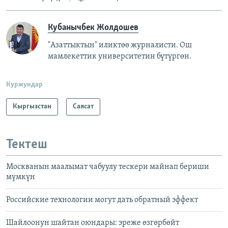
Кубанычбек Жолдошев
"Азаттыктын" иликтөө журналисти. Ош
мамлекеттик университетин бүтүргөн.
Куржундар
Кыргызстан
Саясат
Тектеш
Москванын маалымат чабуулу тескери майнап бериши
мүмкүн
Российские технологии могут дать обратный эффект
Шайлоонун шайтан оюндары: эреже өзгөрбөйт