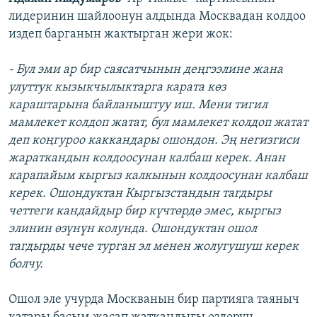
лидеринин шайлоонун алдында Москвадан колдоо
издеп барганын жактырган жери жок:
- Бул эми ар бир саясатчынын деңгээлине жана
улуттук кызыкчылыктарга карата көз
караштарына байланыштуу иш. Мени тигил
мамлекет колдоп жатат, бул мамлекет колдоп жатат
деп коңгуроо каккандары ошондон. Эң негизгиси
жараткандын колдоосунан калбаш керек. Анан
карапайым кыргыз калкынын колдоосунан калбаш
керек. Ошондуктан Кыргызстандын тагдыры
четтеги кандайдыр бир күчтөрдө эмес, кыргыз
элинин өзүнүн колунда. Ошондуктан ошол
тагдырды чече турган эл менен жолугушуш керек
болчу.
Ошол эле учурда Москванын бир партияга таяныч