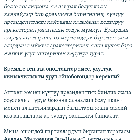
болсо коалицияга же азырак болуп калса
кандайдыр бир фракцияга биригишип, күчтүү
президенттикти кайрадан калыбына келтирүү
аракеттерин улантышы толук мүмкүн. Булардын
кырдаалга жараша өз мерчемдери бар экендиги
алардын кыймыл аракеттеринен жана күчөп бара
жаткан үгүт иштеринен көрүнүп турат.
Кремлге тең ата өнөктөштөр эмес, улуттук
кызыкчылыкты уруп ойнобогондор керекпи?
Анткен менен күчтүү президенттик бийлик жана
орусиячыл турум боюнча санаалаш болушканы
менен ал партиялардын багыттары жана саясий
көз караштары ар түрдүү экендиги байкалат.
Мына ошондой партиялардын биринин төрагасы
Адахан Мадумаров
“Ар-Намыс” партиясынын