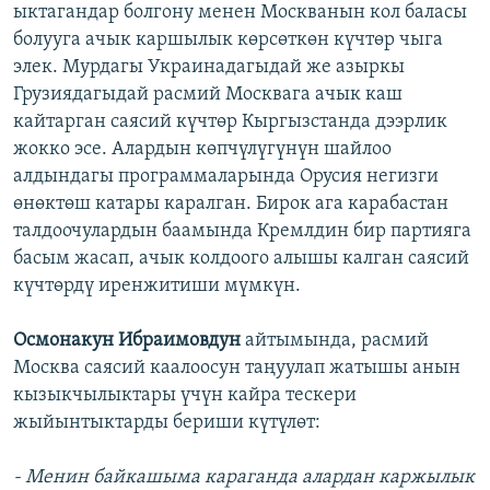
ыктагандар болгону менен Москванын кол баласы
болууга ачык каршылык көрсөткөн күчтөр чыга
элек. Мурдагы Украинадагыдай же азыркы
Грузиядагыдай расмий Москвага ачык каш
кайтарган саясий күчтөр Кыргызстанда дээрлик
жокко эсе. Алардын көпчүлүгүнүн шайлоо
алдындагы программаларында Орусия негизги
өнөктөш катары каралган. Бирок ага карабастан
талдоочулардын баамында Кремлдин бир партияга
басым жасап, ачык колдоого алышы калган саясий
күчтөрдү иренжитиши мүмкүн.
Осмонакун Ибраимовдун
айтымында, расмий
Москва саясий каалоосун таңуулап жатышы анын
кызыкчылыктары үчүн кайра тескери
жыйынтыктарды бериши күтүлөт:
- Менин байкашыма караганда алардан каржылык