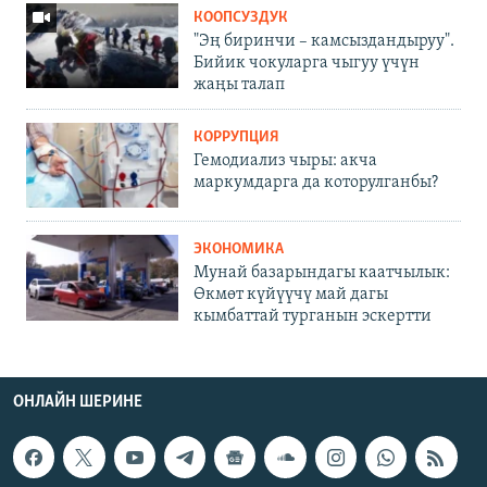
КООПСУЗДУК
"Эң биринчи – камсыздандыруу".
Бийик чокуларга чыгуу үчүн
жаңы талап
КОРРУПЦИЯ
Гемодиализ чыры: акча
маркумдарга да которулганбы?
ЭКОНОМИКА
Мунай базарындагы каатчылык:
Өкмөт күйүүчү май дагы
кымбаттай турганын эскертти
ОНЛАЙН ШЕРИНЕ