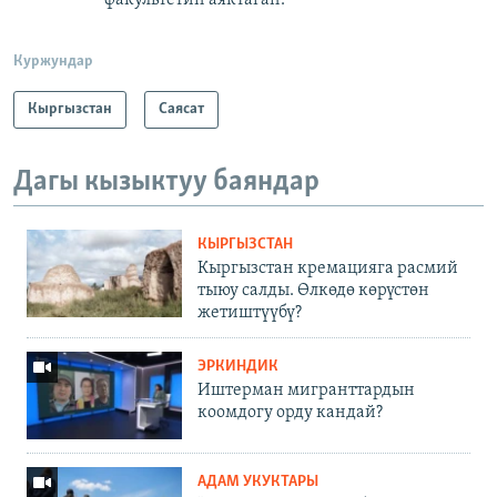
Куржундар
Кыргызстан
Саясат
Дагы кызыктуу баяндар
КЫРГЫЗСТАН
Кыргызстан кремацияга расмий
тыюу салды. Өлкөдө көрүстөн
жетиштүүбү?
ЭРКИНДИК
Иштерман мигранттардын
коомдогу орду кандай?
АДАМ УКУКТАРЫ