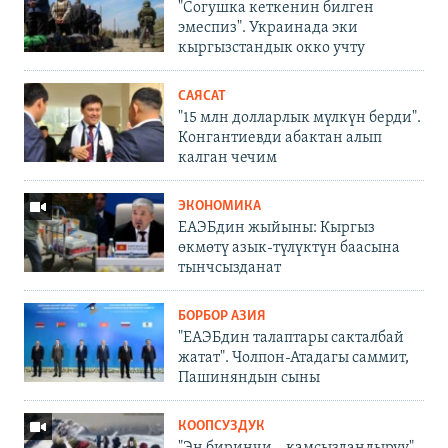
"Согушка кеткенин билген
эмеспиз". Украинада эки
кыргызстандык окко учту
САЯСАТ
"15 млн долларлык мүлкүн берди".
Конгантиевди абактан алып
калган чечим
ЭКОНОМИКА
ЕАЭБдин жыйыны: Кыргыз
өкмөтү азык-түлүктүн баасына
тынчсызданат
БОРБОР АЗИЯ
"ЕАЭБдин талаптары сакталбай
жатат". Чолпон-Атадагы саммит,
Пашиняндын сыны
КООПСУЗДУК
"Эң биринчи – камсыздандыруу".