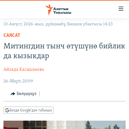
Линктер
Мазмунга
өтүңүз
10-Август, 2026-жыл, дүйшөмбү, Бишкек убактысы 14:23
Навигацияга
ЖАҢЫЛЫКТАР
өтүңүз
САЯСАТ
КЫРГЫЗСТАН
Издөөгө
Митингдин тынч өтүшүнө бийлик
салыңыз
ДҮЙНӨ
КЫРГЫЗСТАН
да кызыкдар
УКРАИНА
САЯСАТ
ДҮЙНӨ
Айзада Касмалиева
АТАЙЫН ИЛИКТӨӨ
ЭКОНОМИКА
БОРБОР АЗИЯ
26-Март, 2009
ТВ ПРОГРАММАЛАР
МАДАНИЯТ
ПОДКАСТ
БҮГҮН АЗАТТЫКТА
Бөлүшүңүз
ӨЗГӨЧӨ ПИКИР
ЭКСПЕРТТЕР ТАЛДАЙТ
Бизди Google'дан табыңыз
БИЗ ЖАНА ДҮЙНӨ
Русский
ДАНИСТЕ