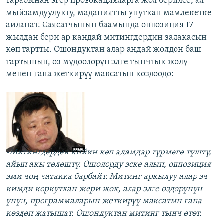
тарабынан эгер провокацияларга жол берилсе, ал
мыйзамдуулукту, маданиятты унуткан мамлекетке
айланат. Саясатчынын баамында оппозиция 17
жылдан бери ар кандай митингдердин залакасын
көп тартты. Ошондуктан алар андай жолдон баш
тартышып, өз мүдөөлөрүн элге тынчтык жолу
менен гана жеткирүү максатын көздөөдө:
-Митингдерден кийин көп адамдар түрмөгө түштү,
айып акы төлөштү. Ошолорду эске алып, оппозиция
эми чоң чатакка барбайт. Митинг аркылуу алар эч
кимди коркуткан жери жок, алар элге өздөрүнүн
үнүн, программаларын жеткирүү максатын гана
көздөп жатышат. Ошондуктан митинг тынч өтөт.