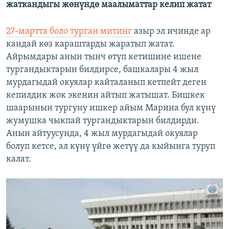
жаткандыгы жөнүндө маалыматтар келип жатат
27-мартта боло турган митинг
азыр эл ичинде ар
кандай көз караштарды жаратып жатат.
Айрымдары анын тынч өтүп кетишине ишене
тургандыктарын билдирсе, башкалары 4 жыл
мурдагыдай окуялар кайталанып кетпейт деген
кепилдик жок экенин айтып жатышат. Бишкек
шаарынын тургуну ишкер айым Марина бул күнү
жумушка чыкпай тургандыктарын билдирди.
Анын айтуусунда, 4 жыл мурдагыдай окуялар
болуп кетсе, ал күнү үйгө жетүү да кыйынга туруп
калат.