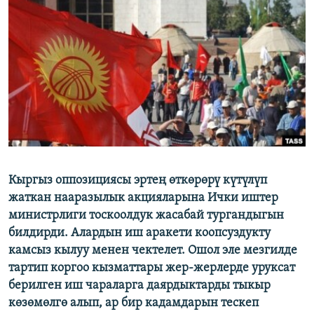
ОНЛАЙН ШЕРИНЕ
ЭЖЕ-СИҢДИЛЕР
АЗАТТЫК+
ЫҢГАЙСЫЗ СУРООЛОР
ЭЕ/АРнун бардык сайттары
Кыргыз оппозициясы эртең өткөрөрү күтүлүп
жаткан нааразылык акцияларына Ички иштер
министрлиги тоскоолдук жасабай тургандыгын
билдирди. Алардын иш аракети коопсуздукту
камсыз кылуу менен чектелет. Ошол эле мезгилде
тартип коргоо кызматтары жер-жерлерде уруксат
берилген иш чараларга даярдыктарды тыкыр
көзөмөлгө алып, ар бир кадамдарын тескеп