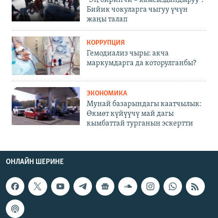
Бийик чокуларга чыгуу үчүн
жаңы талап
КОРРУПЦИЯ
Гемодиализ чыры: акча
маркумдарга да которулганбы?
ЭКОНОМИКА
Мунай базарындагы каатчылык:
Өкмөт күйүүчү май дагы
кымбаттай турганын эскертти
ОНЛАЙН ШЕРИНЕ