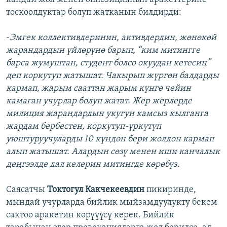
тоскоолдуктар болуп жатканын билдирди:
-
Эмгек коллективдеринин, активдердин, жөнөкөй
жарандардын үйлөрүнө барып, “ким митингге
барса жумуштан, студент болсо окуудан кетесиң”
деп коркутуп жатышат. Чакырып жүргөн балдарды
кармап, жарым сааттан жарым күнгө чейин
камаган учурлар болуп жатат. Жер жерлерде
милиция жарандардын укугун камсыз кылганга
жардам бербестен, коркутуп-үркүтүп
уюштуруучуларды 10 күндөн бери жолдон кармап
алып жатышат. Алардын сөзү менен иши канчалык
деңгээлде дал келерин митингде көрөбүз.
Саясатчы
Токтогул Какчекеевдин
пикиринде,
мындай учурларда бийлик мыйзамдуулукту бекем
сактоо аракетин көрүүүсү керек. Бийлик