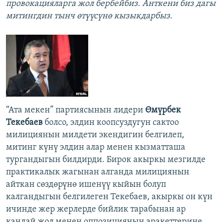
провокацияларга жол бербейбиз. Анткени биз дагы
митингдин тынч өтүүсүнө кызыкдарбыз.
“Ата мекен” партиясынын лидери
Өмүрбек
Текебаев
болсо, элдин коопсуздугун сактоо
милициянын милдети экендигин белгилеп,
митинг күнү элдин алар менен кызматташа
тургандыгын билдирди. Бирок акыркы мезгилде
практикалык жагынан алганда милициянын
айткан сөздөрүнө ишенүү кыйын болуп
калгандыгын белгилеген Текебаев, акыркы он күн
ичинде жер жерлерде бийлик тарабынан ар
кандай жол менен оппозициянын аракеттерине