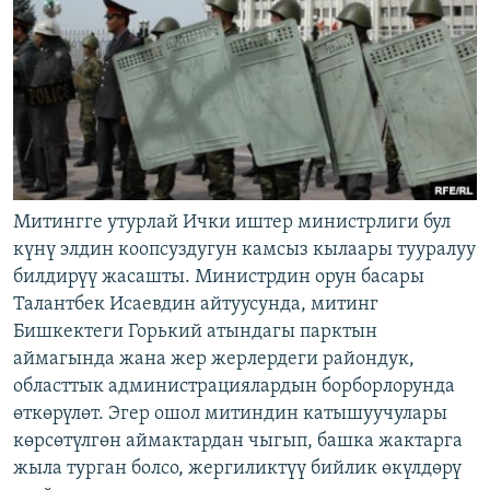
Митингге утурлай Ички иштер министрлиги бул
күнү элдин коопсуздугун камсыз кылаары тууралуу
билдирүү жасашты. Министрдин орун басары
Талантбек Исаевдин айтуусунда, митинг
Бишкектеги Горький атындагы парктын
аймагында жана жер жерлердеги райондук,
областтык администрациялардын борборлорунда
өткөрүлөт. Эгер ошол митиндин катышуучулары
көрсөтүлгөн аймактардан чыгып, башка жактарга
жыла турган болсо, жергиликтүү бийлик өкүлдөрү