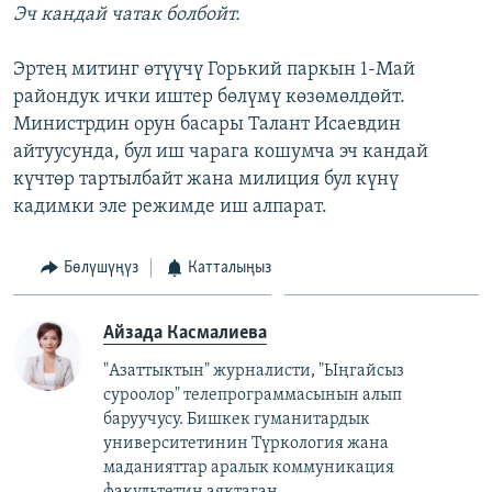
Эч кандай чатак болбойт.
Эртең митинг өтүүчү Горький паркын 1-Май
райондук ички иштер бөлүмү көзөмөлдөйт.
Министрдин орун басары Талант Исаевдин
айтуусунда, бул иш чарага кошумча эч кандай
күчтөр тартылбайт жана милиция бул күнү
кадимки эле режимде иш алпарат.
Бөлүшүңүз
Катталыңыз
Айзада Касмалиева
"Азаттыктын" журналисти, "Ыңгайсыз
суроолор" телепрограммасынын алып
баруучусу. Бишкек гуманитардык
университетинин Түркология жана
маданияттар аралык коммуникация
факультетин аяктаган.