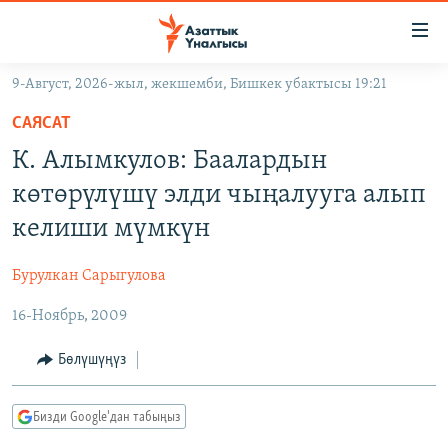
Линктер
Мазмунга
өтүңүз
9-Август, 2026-жыл, жекшемби, Бишкек убактысы 19:21
Навигацияга
ЖАҢЫЛЫКТАР
өтүңүз
САЯСАТ
КЫРГЫЗСТАН
Издөөгө
К. Алымкулов: Баалардын
салыңыз
ДҮЙНӨ
КЫРГЫЗСТАН
көтөрүлүшү элди чыңалууга алып
УКРАИНА
САЯСАТ
ДҮЙНӨ
келиши мүмкүн
АТАЙЫН ИЛИКТӨӨ
ЭКОНОМИКА
БОРБОР АЗИЯ
Бурулкан Сарыгулова
ТВ ПРОГРАММАЛАР
МАДАНИЯТ
16-Ноябрь, 2009
ПОДКАСТ
БҮГҮН АЗАТТЫКТА
ӨЗГӨЧӨ ПИКИР
ЭКСПЕРТТЕР ТАЛДАЙТ
Бөлүшүңүз
БИЗ ЖАНА ДҮЙНӨ
Русский
Бизди Google'дан табыңыз
ДАНИСТЕ