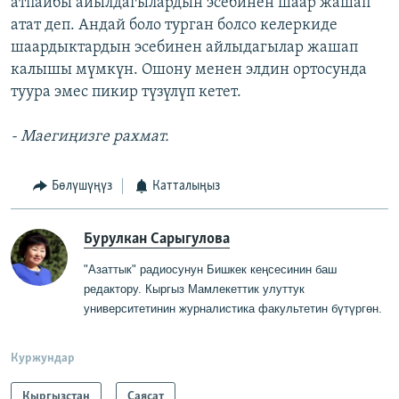
атпайбы айылдагылардын эсебинен шаар жашап
атат деп. Андай боло турган болсо келеркиде
шаардыктардын эсебинен айлыдагылар жашап
калышы мүмкүн. Ошону менен элдин ортосунда
туура эмес пикир түзүлүп кетет.
- Маегиңизге рахмат.
Бөлүшүңүз
Катталыңыз
Бурулкан Сарыгулова
"Азаттык" радиосунун Бишкек кеңсесинин баш
редактору
.
Кыргыз Мамлекеттик
у
луттук
университетинин журналистика факультетин бүтүргө
н
.
Куржундар
Кыргызстан
Саясат