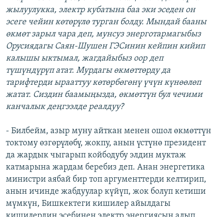
жылуулукка, электр кубатына баа эки эседен он
эсеге чейин көтөрүлө турган болду. Мындай бааны
өкмөт зарыл чара деп, мунсуз энерготармагыбыз
Орусиядагы Саян-Шушен ГЭСинин кейпин кийип
калышы ыктымал, жагдайыбыз оор деп
түшүндүрүп атат. Мурдагы өкмөттөрду да
тарифтерди ырааттуу көтөрбөгөнү үчүн күнөөлөп
жатат. Сиздин баамыңызда, өкмөттүн бул чечими
канчалык деңгээлде реалдуу?
- Билбейм, азыр муну айткан менен ошол өкмөттүн
токтому өзгөрүлөбү, жокпу, анын үстүнө президент
да жардык чыгарып койбодубу элдин муктаж
катмарына жардам беребиз деп. Анан энергетика
министри аябай бир топ аргументтерди келтирип,
анын ичинде жабдуулар күйүп, жок болуп кетиши
мүмкүн, Бишкектеги кишилер айылдагы
кишилердин эсебинен электр энергиясын алып