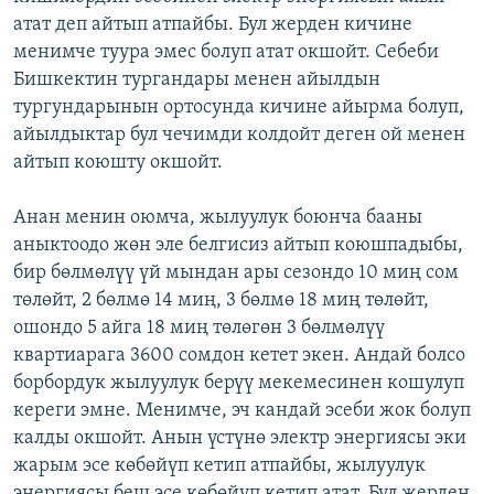
атат деп айтып атпайбы. Бул жерден кичине
менимче туура эмес болуп атат окшойт. Себеби
Бишкектин тургандары менен айылдын
тургундарынын ортосунда кичине айырма болуп,
айылдыктар бул чечимди колдойт деген ой менен
айтып коюшту окшойт.
Анан менин оюмча, жылуулук боюнча бааны
аныктоодо жөн эле белгисиз айтып коюшпадыбы,
бир бөлмөлүү үй мындан ары сезондо 10 миң сом
төлөйт, 2 бөлмө 14 миң, 3 бөлмө 18 миң төлөйт,
ошондо 5 айга 18 миң төлөгөн 3 бөлмөлүү
квартиарага 3600 сомдон кетет экен. Андай болсо
борбордук жылуулук берүү мекемесинен кошулуп
кереги эмне. Менимче, эч кандай эсеби жок болуп
калды окшойт. Анын үстүнө электр энергиясы эки
жарым эсе көбөйүп кетип атпайбы, жылуулук
энергиясы беш эсе көбөйүп кетип атат. Бул жерден