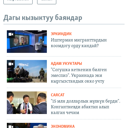
Дагы кызыктуу баяндар
ЭРКИНДИК
Иштерман мигранттардын
коомдогу орду кандай?
АДАМ УКУКТАРЫ
"Согушка кеткенин билген
эмеспиз". Украинада эки
кыргызстандык окко учту
САЯСАТ
"15 млн долларлык мүлкүн берди".
Конгантиевди абактан алып
калган чечим
ЭКОНОМИКА