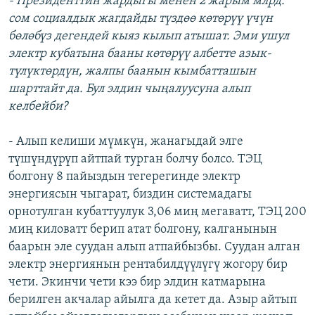
- Президенттин жардыгы менен 2 жарым млрд.
сом социалдык жагдайды түздөө көтөрүү үчүн
бөлөбүз дегендей кыяз кылып атышат. Эми ушул
электр кубатына бааны көтөрүү албетте азык-
түлүктөрдүн, жалпы баанын кымбатташын
шарттайт да. Бул элдин чыңалуусуна алып
келбейби?
- Алып келиши мүмкүн, жанагыдай элге
түшүндүрүп айтпай турган болчу болсо. ТЭЦ
болгону 8 пайыздын тегерегинде электр
энергиясын чыгарат, биздин системадагы
орнотулган кубаттуулук 3,06 миң мегаватт, ТЭЦ 200
миң киловатт берип атат болгону, калганынын
баарын эле суудан алып атпайбызбы. Суудан алган
электр энергиянын рентабилдүүлүгү жогору бир
чети. Экинчи чети кээ бир элдин катмарына
берилген акчалар айылга да кетет да. Азыр айтып