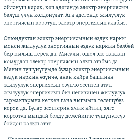
ойлонуш керек, кеп адегенде электр энергиясын
бөлүш үчүн колдонулат. Ага адегенде жылуулук
энергиясын коротуп, электр энергиясын алабыз.
Ошондуктан электр энергиясынын өздүк наркы
менен жылуулук энергиянын өздүк наркын бөлбөй
бир кылыш керек да. Мисалы, ошол эле жаккан
көмүрдөн электр энергиясын алып атабыз да.
Менин түшүнүгүмдө булар электр энергиясынын
өздүк наркын өзүнчө, анан кайра башынан
жылуулук энергиясын өзүнчө эсептеп атат.
жылуулук энергиясын биз негизинен жылуулук
тармактарына кеткен гана чыгымга төлөшүбүз
керек да. Булар эсептерин ачык айтып, элге
көрсөтүп мындай болду демейинче түшүнүксүз
бойдон калып атат.