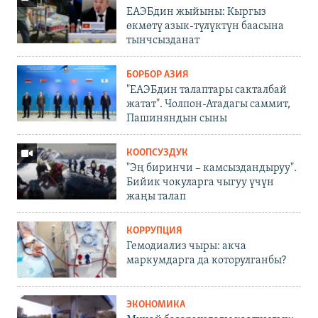
ЕАЭБдин жыйыны: Кыргыз
өкмөтү азык-түлүктүн баасына
тынчсызданат
БОРБОР АЗИЯ
"ЕАЭБдин талаптары сакталбай
жатат". Чолпон-Атадагы саммит,
Пашиняндын сыны
КООПСУЗДУК
"Эң биринчи – камсыздандыруу".
Бийик чокуларга чыгуу үчүн
жаңы талап
КОРРУПЦИЯ
Гемодиализ чыры: акча
маркумдарга да которулганбы?
ЭКОНОМИКА