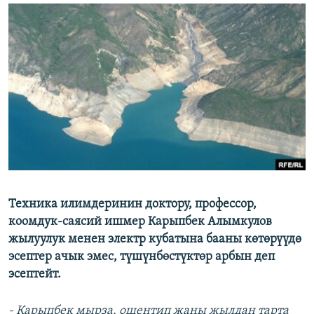
ОНЛАЙН ШЕРИНЕ
ЭЖЕ-СИҢДИЛЕР
АЗАТТЫК+
ЫҢГАЙСЫЗ СУРООЛОР
ЭЕ/АРнун бардык сайттары
Техника илимдеринин доктору, профессор,
коомдук-саясий ишмер Карыпбек Алымкулов
жылуулук менен электр кубатына бааны көтөрүүдө
эсептер ачык эмес, түшүнбөстүктөр арбын деп
эсептейт.
- Карыпбек мырза, ошентип жаңы жылдан тарта