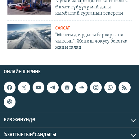
Мунай базарындагы каатчылык:
Өкмөт күйүүчү май дагы
кымбаттай турганын эскертти
САЯСАТ
"Мыкты даярдыгы барлар гана
чыксын". Жеңиш чокусу боюнча
жаңы талап
ОНЛАЙН ШЕРИНЕ
БИЗ ЖӨНҮНДӨ
"АЗАТТЫКТЫН" САНДЫГЫ