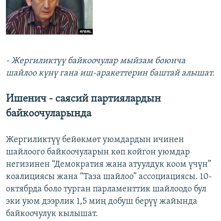
- Жергиликтүү байкоочулар мыйзам боюнча
шайлоо күнү гана иш-аракеттерин баштай алышат.
Ишенич - саясий партиялардын
байкоочуларында
Жергиликтүү бейөкмөт уюмдардын ичинен
шайлоого байкоочуларын көп койгон уюмдар
негизинен “Демократия жана атуулдук коом үчүн”
коалициясы жана “Таза шайлоо” ассоциациясы. 10-
октябрда боло турган парламенттик шайлоодо бул
эки уюм дээрлик 1,5 миң добуш берүү жайында
байкоочулук кылышат.