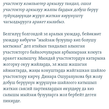
участокту компьютер аркылуу тандап, ошол
участоктор аркылуу жалпы бардык добуш берүү
түйүндөрүндө жүрүп жаткан көрүнүштү
чагылдырууга аракет кылабыз.
Белгилүү болгондой эл аралык уюмдар, бейөкмөт
уюмдар көбүнчө “мыйзам бузуулар көп болушу
ыктымал” деп атайын тандалып алынган
участокторго байкоочуларын арбыныраак коюуга
аракет кылышчу. Мындай участоктордун катарына
жогорку окуу жайларда, эл жыш жашаган
аймактарда, жаңы конуштарда жайгашкан шайлоо
участоктору кирчү. Динара Ошурахунова бул жолу
добуш берүүнүн жүрүшүнө шайлоого катышып
жаткан саясий партиялардын өкүлдөрү да көз
салышы мыйзам бузууларга жол бербейт деген
пикирде.