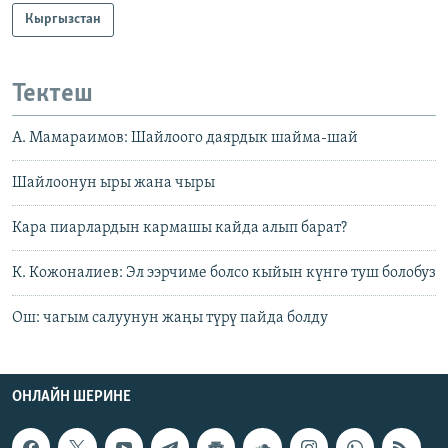
Кыргызстан
Тектеш
А. Мамараимов: Шайлоого даярдык шайма-шай
Шайлоонун ыры жана чыры
Кара пиарлардын кармашы кайда алып барат?
К. Кожоналиев: Эл ээрчиме болсо кыйын күнгө туш болобуз
Ош: чагым салуунун жаңы түрү пайда болду
ОНЛАЙН ШЕРИНЕ