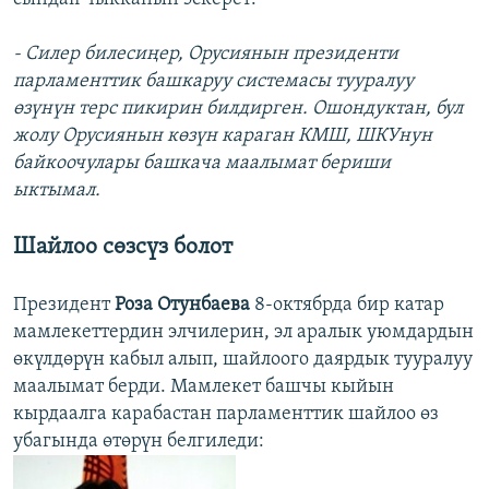
- Силер билесиңер, Орусиянын президенти
парламенттик башкаруу системасы тууралуу
өзүнүн терс пикирин билдирген. Ошондуктан, бул
жолу Орусиянын көзүн караган КМШ, ШКУнун
байкоочулары башкача маалымат бериши
ыктымал.
Шайлоо сөзсүз болот
Президент
Роза Отунбаева
8-октябрда бир катар
мамлекеттердин элчилерин, эл аралык уюмдардын
өкүлдөрүн кабыл алып, шайлоого даярдык тууралуу
маалымат берди. Мамлекет башчы кыйын
кырдаалга карабастан парламенттик шайлоо өз
убагында өтөрүн белгиледи: