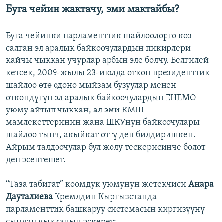
Буга чейин жактачу, эми мактайбы?
Буга чейинки парламенттик шайлоолорго көз
салган эл аралык байкоочулардын пикирлери
кайчы чыккан учурлар арбын эле болчу. Белгилей
кетсек, 2009-жылы 23-июлда өткөн президенттик
шайлоо өтө одоно мыйзам бузуулар менен
өткөндүгүн эл аралык байкоочулардын ЕНЕМО
уюму айтып чыккан, ал эми КМШ
мамлекеттеринин жана ШКУнун байкоочулары
шайлоо тынч, акыйкат өттү деп билдиришкен.
Айрым талдоочулар бул жолу тескерисинче болот
деп эсептешет.
“Таза табигат” коомдук уюмунун жетекчиси
Анара
Дауталиева
Кремлдин Кыргызстанда
парламенттик башкаруу системасын киргизүүнү
сындап чыкканын эскерет: