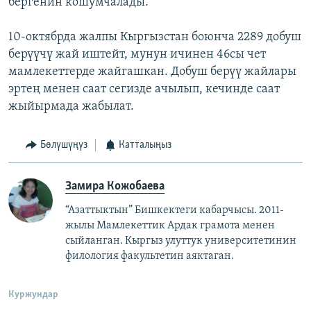
бергенин кошумчалады.
10-октябрда жалпы Кыргызстан боюнча 2289 добуш
берүүчү жай иштейт, мунун ичинен 46сы чет
мамлекеттерде жайгашкан. Добуш берүү жайлары
эртең менен саат сегизде ачылып, кечинде саат
жыйырмада жабылат.
Бөлүшүңүз
Катталыңыз
Замира Кожобаева
“Азаттыктын” Бишкектеги кабарчысы. 2011-
жылы Мамлекеттик Ардак грамота менен
сыйланган. Кыргыз улуттук университетинин
филология факультетин аяктаган.
Куржундар