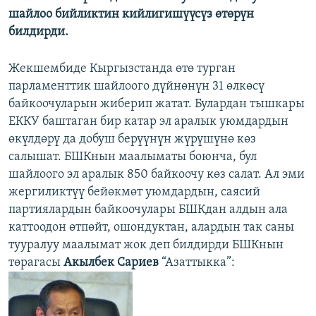
шайлоо бийликтин кийлигишүүсүз өтөрүн
билдирди.
Жекшембиде Кыргызстанда өтө турган
парламенттик шайлоого дүйнөнүн 31 өлкөсү
байкоочуларын жиберип жатат. Булардан тышкары
ЕККУ баштаган бир катар эл аралык уюмдардын
өкүлдөрү да добуш берүүнүн жүрүшүнө көз
салышат. БШКнын маалыматы боюнча, бул
шайлоого эл аралык 850 байкоочу көз салат. Ал эми
жергиликтүү бейөкмөт уюмдардын, саясий
партиялардын байкоочулары БШКдан алдын ала
каттоодон өтпөйт, ошондуктан, алардын так саны
тууралуу маалымат жок деп билдирди БШКнын
төрагасы
Акылбек Сариев
“Азаттыкка”: