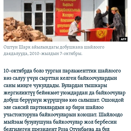
ОНЛАЙН ШЕРИНЕ
ЭЖЕ-СИҢДИЛЕР
АЗАТТЫК+
ЫҢГАЙСЫЗ СУРООЛОР
ЭЕ/АРнун бардык сайттары
Оштун Шарк айылындагы добушкана шайлоого
даядалууда, 2010-жылдын 7-октябры.
10-октябрда боло турган парламенттик шайлоого
көз салуу үчүн сырттан келген байкоочулардын
саны миңге чукулдады. Булардан тышкары
жергиликтүү бейөкмөт уюмдардан да байкоочулар
добуш берүүнүн жүрүшүнө көз салышат. Ошондой
эле саясий партиялардын ар бири шайлоо
участокторуна байкоочуларын коюшат. Шайлоодо
мыйзам бузулушуна байкоочулар жол бербесин
белгилеген президент Роза Отунбаева да бул