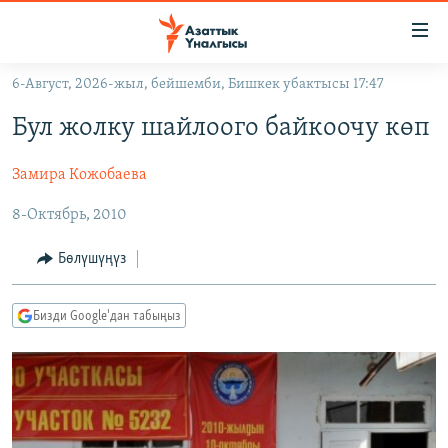
Линктер
Мазмунга
өтүңүз
6-Август, 2026-жыл, бейшемби, Бишкек убактысы 17:47
Навигацияга
ЖАҢЫЛЫКТАР
өтүңүз
Бул жолку шайлоого байкоочу көп
КЫРГЫЗСТАН
Издөөгө
салыңыз
Замира Кожобаева
ДҮЙНӨ
КЫРГЫЗСТАН
УКРАИНА
8-Октябрь, 2010
САЯСАТ
ДҮЙНӨ
АТАЙЫН ИЛИКТӨӨ
ЭКОНОМИКА
БОРБОР АЗИЯ
Бөлүшүңүз
ТВ ПРОГРАММАЛАР
МАДАНИЯТ
Бизди Google'дан табыңыз
ПОДКАСТ
БҮГҮН АЗАТТЫКТА
ӨЗГӨЧӨ ПИКИР
ЭКСПЕРТТЕР ТАЛДАЙТ
БИЗ ЖАНА ДҮЙНӨ
Русский
ДАНИСТЕ