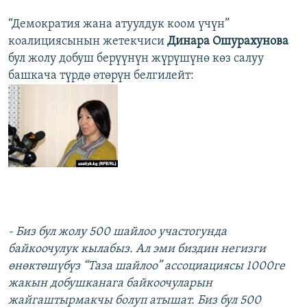
“Демократия жана атуулдук коом үчүн”
коалициясынын жетекчиси
Динара Ошурахунова
бул жолу добуш берүүнүн жүрүшүнө көз салуу
башкача түрдө өтөрүн белгилейт:
- Биз бул жолу 500 шайлоо участогунда
байкоочулук кылабыз. Ал эми биздин негизги
өнөктөшүбүз “Таза шайлоо” ассоциациясы 1000ге
жакын добушканага байкоочуларын
жайгаштырмакчы болуп атышат. Биз бул 500