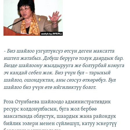
- Биз шайлоо үзгүлтүксүз өтсүн деген максатта
иштеп жатабыз. Добуш берүүгө толук даярдык бар.
Бизде шайлоону жылдырууга же болтурбай коюуга
эч кандай себеп жок. Биз үчүн бул – тарыхый
шайлоо, ошондуктан, аны сөзсүз өткөрөбүз. Бул
шайлоо биз үчүн өтө ийгиликтүү болот.
Роза Отунбаева шайлоодо административдик
ресурс колдонулбасын, буга жол бербөө
максатында облустук, шаардык жана райондук
бийлик ээлери менен сүйлөшүп, катуу эскертүү