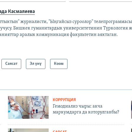
ада Касмалиева
аттыктын" журналисти, "Ыңгайсыз суроолор" телепрограммас
уучусу. Бишкек гуманитардык университетинин Түркология 
анияттар аралык коммуникация факультетин аяктаган.
Саясат
Эл үнү
Коом
КОРРУПЦИЯ
Гемодиализ чыры: акча
маркумдарга да которулганбы?