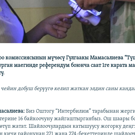
оо комиссиясынын мүчөсү Гүлгаакы Мамасалиева “Тү
урган маегинде референдум боюнча саат 1ге карата 
ү.
а чейин добуш берүүгө келип жаткан элдин саны канда
асалиева:
Биз Оштогу “Интербилим” тарабынан жерг
терине 16 байкоочуну жайгаштырганбыз. Ош шаары 
өтүп жатат. Шайлоочулардын катышуусу жогорку деңг
ан кичи районунан 271 жана 274-бекеттеринде шайлоо