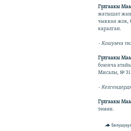
Гүлгаакы Ма
жатышат жана
чыккан жок, 
каралган.
- Кошумча ти
Гүлгаакы Ма
боюнча атайы
Мисалы, № 31
- Келгендерд
Гүлгаакы Ма
төмөн.
Бөлүшүңү