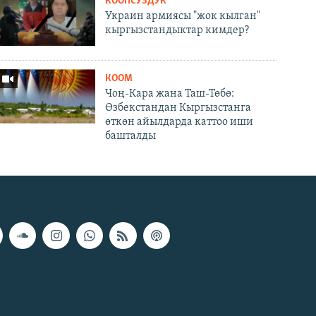
КООПСУЗДУК
Украин армиясы "жок кылган"
кыргызстандыктар кимдер?
КООМ
Чоң-Кара жана Таш-Төбө:
Өзбекстандан Кыргызстанга
өткөн айылдарда каттоо иши
башталды