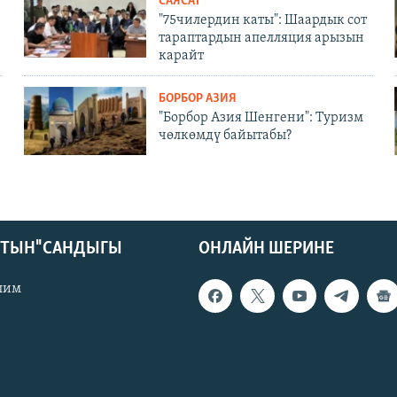
САЯСАТ
"75чилердин каты": Шаардык сот
тараптардын апелляция арызын
карайт
БОРБОР АЗИЯ
"Борбор Азия Шенгени": Туризм
чөлкөмдү байытабы?
КТЫН" САНДЫГЫ
ОНЛАЙН ШЕРИНЕ
лим