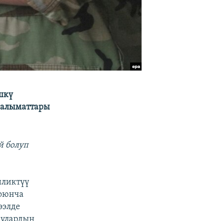
шкү
маалыматтары
й болуп
иликтүү
боюнча
ээлде
чулардын