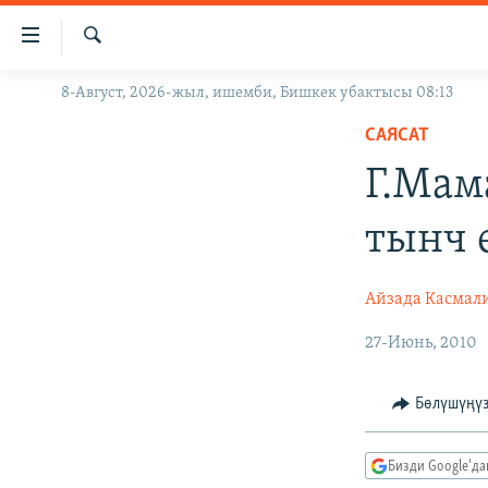
Линктер
Мазмунга
өтүңүз
Издөө
8-Август, 2026-жыл, ишемби, Бишкек убактысы 08:13
ЖАҢЫЛЫКТАР
Навигацияга
өтүңүз
САЯСАТ
КЫРГЫЗСТАН
Издөөгө
Г.Мам
ДҮЙНӨ
КЫРГЫЗСТАН
салыңыз
УКРАИНА
САЯСАТ
ДҮЙНӨ
тынч 
АТАЙЫН ИЛИКТӨӨ
ЭКОНОМИКА
БОРБОР АЗИЯ
ТВ ПРОГРАММАЛАР
МАДАНИЯТ
Айзада Касмал
ПОДКАСТ
БҮГҮН АЗАТТЫКТА
27-Июнь, 2010
ӨЗГӨЧӨ ПИКИР
ЭКСПЕРТТЕР ТАЛДАЙТ
Бөлүшүңү
БИЗ ЖАНА ДҮЙНӨ
ДАНИСТЕ
Бизди Google'д