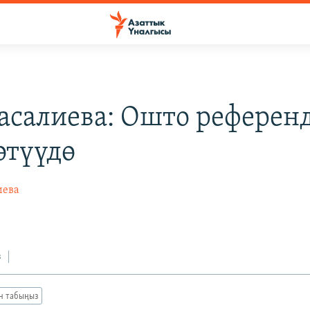
асалиева: Ошто референ
өтүүдө
иева
з
ан табыңыз