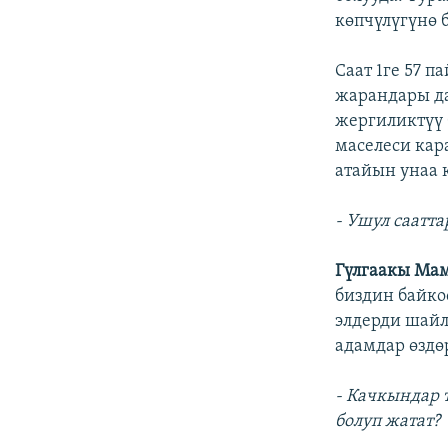
көпчүлүгүнө 
Саат 1ге 57 п
жарандары да
жергиликтүү
маселеси кар
атайын унаа 
- Ушул саатт
Гүлгаакы Ма
биздин байко
элдерди шайл
адамдар өздө
- Качкындар 
болуп жатат?