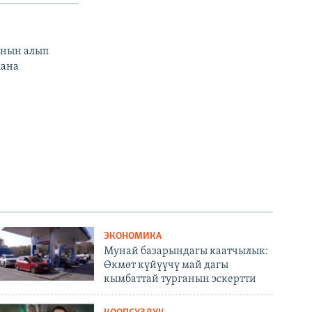
ынын алып
жана
ЭКОНОМИКА
Мунай базарындагы каатчылык:
Өкмөт күйүүчү май дагы
кымбаттай турганын эскертти