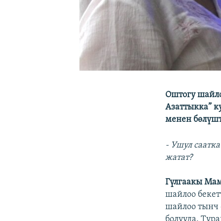
Оштогу шайл
Азаттыкка” к
менен бөлүшт
- Ушул саатк
жатат?
Гүлгаакы Мам
шайлоо бекет
шайлоо тынч 
болууда. Тур