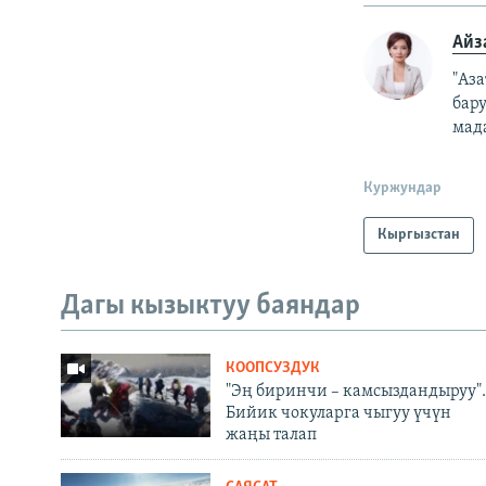
Айз
"Аз
бар
мад
Куржундар
Кыргызстан
Дагы кызыктуу баяндар
КООПСУЗДУК
"Эң биринчи – камсыздандыруу".
Бийик чокуларга чыгуу үчүн
жаңы талап