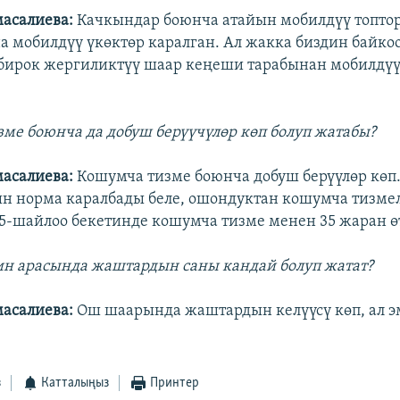
масалиева:
Качкындар боюнча атайын мобилдүү топто
 мобилдүү үкөктөр каралган. Ал жакка биздин байко
бирок жергиликтүү шаар кеңеши тарабынан мобилдүү
зме боюнча да добуш берүүчүлөр көп болуп жатабы?
масалиева:
Кошумча тизме боюнча добуш берүүлөр көп.
н норма каралбады беле, ошондуктан кошумча тизме
5-шайлоо бекетинде кошумча тизме менен 35 жаран ө
ин арасында жаштардын саны кандай болуп жатат?
масалиева:
Ош шаарында жаштардын келүүсү көп, ал 
з
Катталыңыз
Принтер