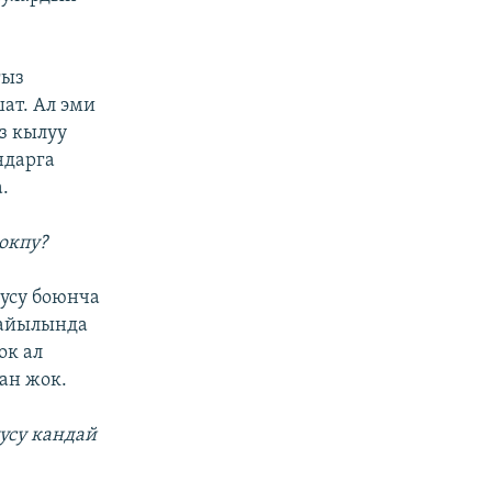
гыз
ат. Ал эми
з кылуу
ндарга
.
окпу?
лусу боюнча
 айылында
ок ал
ан жок.
усу кандай