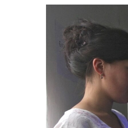
ЭЖЕ-СИҢДИЛЕР
АЗАТТЫК+
ЫҢГАЙСЫЗ СУРООЛОР