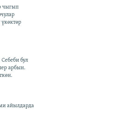
р чыгып
очулар
 үкөктөр
 Себеби бул
лер арбын.
ткөн.
эми айылдарда