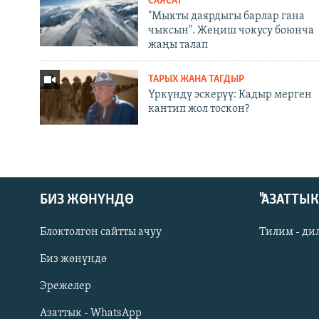
САЯСАТ
"Мыкты даярдыгы барлар гана
чыксын". Жеңиш чокусу боюнча
жаңы талап
ТАРЫХ ЖАНА ТАГДЫР
Үркүндү эскерүү: Кадыр мерген
кантип жол тоскон?
БИЗ ЖӨНҮНДӨ
"АЗАТТЫ
Блоктолгон сайтты ачуу
Тилим - ди
Биз жөнүндө
Русский
Эрежелер
Азаттык - WhatsApp
ОНЛАЙН ШЕРИНЕ