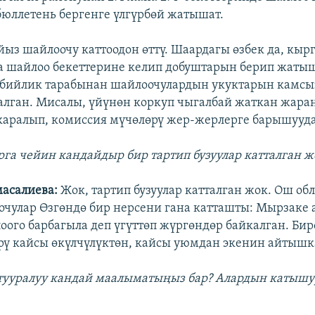
бюллетень бергенге үлгүрбөй жатышат.
айыз шайлоочу каттоодон өттү. Шаардагы өзбек да, кыр
 шайлоо бекеттерине келип добуштарын берип жатыш
 бийлик тарабынан шайлоочулардын укуктарын камсы
алган. Мисалы, үйүнөн коркуп чыгалбай жаткан жара
каралып, комиссия мүчөлөрү жер-жерлерге барышууда
арга чейин кандайдыр бир тартип бузуулар катталган ж
масалиева:
Жок, тартип бузуулар катталган жок. Ош об
очулар Өзгөндө бир нерсени гана катташты: Мырзаке
оого барбагыла деп үгүттөп жүргөндөр байкалган. Бир
рү кайсы өкүлчүлүктөн, кайсы уюмдан экенин айтышк
тууралуу кандай маалыматыңыз бар? Алардын катышу