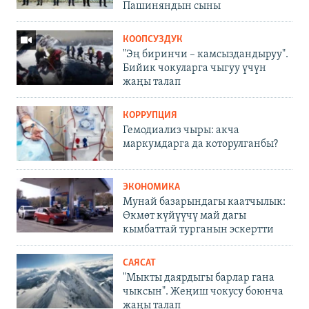
Пашиняндын сыны
КООПСУЗДУК
"Эң биринчи – камсыздандыруу".
Бийик чокуларга чыгуу үчүн
жаңы талап
КОРРУПЦИЯ
Гемодиализ чыры: акча
маркумдарга да которулганбы?
ЭКОНОМИКА
Мунай базарындагы каатчылык:
Өкмөт күйүүчү май дагы
кымбаттай турганын эскертти
САЯСАТ
"Мыкты даярдыгы барлар гана
чыксын". Жеңиш чокусу боюнча
жаңы талап