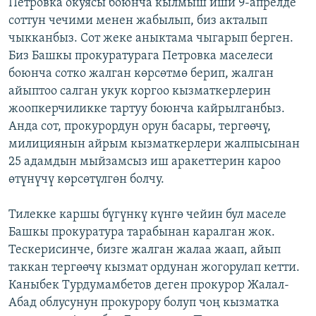
Петровка окуясы боюнча кылмыш иши 9-апрелде
соттун чечими менен жабылып, биз акталып
чыкканбыз. Сот жеке аныктама чыгарып берген.
Биз Башкы прокуратурага Петровка маселеси
боюнча сотко жалган көрсөтмө берип, жалган
айыптоо салган укук коргоо кызматкерлерин
жоопкерчиликке тартуу боюнча кайрылганбыз.
Анда сот, прокурордун орун басары, тергөөчү,
милициянын айрым кызматкерлери жалпысынан
25 адамдын мыйзамсыз иш аракеттерин кароо
өтүнүчү көрсөтүлгөн болчу.
Тилекке каршы бүгүнкү күнгө чейин бул маселе
Башкы прокуратура тарабынан каралган жок.
Тескерисинче, бизге жалган жалаа жаап, айып
таккан тергөөчү кызмат ордунан жогорулап кетти.
Каныбек Турдумамбетов деген прокурор Жалал-
Абад облусунун прокурору болуп чоң кызматка