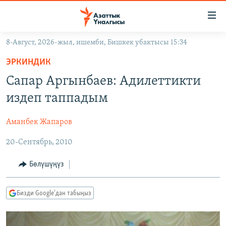
Линктер
Мазмунга
өтүңүз
8-Август, 2026-жыл, ишемби, Бишкек убактысы 15:34
Навигацияга
ЖАҢЫЛЫКТАР
өтүңүз
ЭРКИНДИК
КЫРГЫЗСТАН
Издөөгө
Сапар Аргынбаев: Адилеттикти
салыңыз
ДҮЙНӨ
КЫРГЫЗСТАН
издеп таппадым
УКРАИНА
САЯСАТ
ДҮЙНӨ
Аманбек Жапаров
АТАЙЫН ИЛИКТӨӨ
ЭКОНОМИКА
БОРБОР АЗИЯ
20-Сентябрь, 2010
ТВ ПРОГРАММАЛАР
МАДАНИЯТ
ПОДКАСТ
БҮГҮН АЗАТТЫКТА
Бөлүшүңүз
ӨЗГӨЧӨ ПИКИР
ЭКСПЕРТТЕР ТАЛДАЙТ
Бизди Google'дан табыңыз
БИЗ ЖАНА ДҮЙНӨ
Русский
ДАНИСТЕ