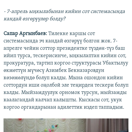
- 7-апрель ыңкылабынан кийин сот системасында
кандай өзгөрүүлөр болду?
Сапар Аргынбаев:
Тилекке каршы сот
системасында эч кандай өзгөрүү болгон жок. 7-
апрелге чейин соттор президентке түздөн-түз баш
ийип турса, тескерисинче, ыңкылаптан кийин сот,
прокуратура, тартип коргоо структурасы Убактылуу
өкмөттүн мүчөсү Азимбек Бекназаровдун
көзөмөлүндө болуп калды. Мына ошондон кийин
соттордун иши оңолбой эле теңирден тескери болуп
калды. Мыйзамдуулук орномок турсун, мыйзамды
каалагандай калчап калышты. Кыскасы сот, укук
коргоо органдарынан адилеттик издеп таппадым.