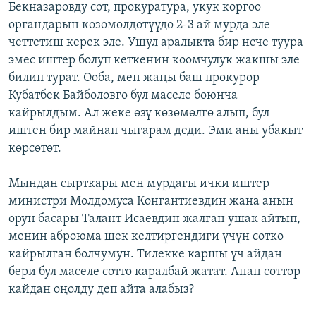
Бекназаровду сот, прокуратура, укук коргоо
органдарын көзөмөлдөтүүдө 2-3 ай мурда эле
четтетиш керек эле. Ушул аралыкта бир нече туура
эмес иштер болуп кеткенин коомчулук жакшы эле
билип турат. Ооба, мен жаңы баш прокурор
Кубатбек Байболовго бул маселе боюнча
кайрылдым. Ал жеке өзү көзөмөлгө алып, бул
иштен бир майнап чыгарам деди. Эми аны убакыт
көрсөтөт.
Мындан сырткары мен мурдагы ички иштер
министри Молдомуса Конгантиевдин жана анын
орун басары Талант Исаевдин жалган ушак айтып,
менин аброюма шек келтиргендиги үчүн сотко
кайрылган болчумун. Тилекке каршы үч айдан
бери бул маселе сотто каралбай жатат. Анан соттор
кайдан оңолду деп айта алабыз?