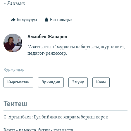
- Рахмат.
Бөлүшүңүз
Катталыңыз
Аманбек Жапаров
"Азаттыктын" мурдагы кабарчысы, журналист,
педагог-режиссер.
Куржундар
Кыргызстан
Эркиндик
Эл үнү
Коом
Тектеш
С. Аргынбаев: Бул бийликке жардам бериш керек
Кечээ - камакта, бүгүн - кызматта