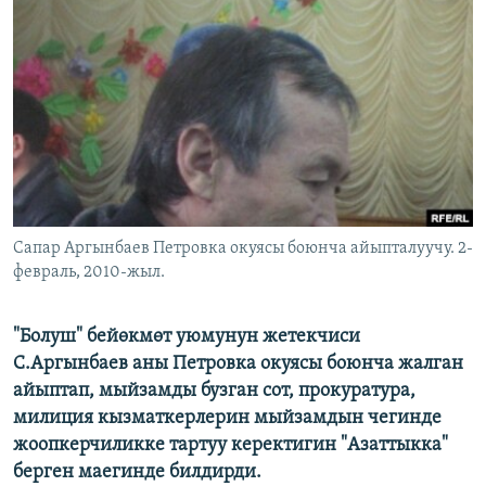
ОНЛАЙН ШЕРИНЕ
ЭЖЕ-СИҢДИЛЕР
АЗАТТЫК+
ЫҢГАЙСЫЗ СУРООЛОР
ЭЕ/АРнун бардык сайттары
Сапар Аргынбаев Петровка окуясы боюнча айыпталуучу. 2-
февраль, 2010-жыл.
"Болуш" бейөкмөт уюмунун жетекчиси
С.Аргынбаев аны Петровка окуясы боюнча жалган
айыптап, мыйзамды бузган сот, прокуратура,
милиция кызматкерлерин мыйзамдын чегинде
жоопкерчиликке тартуу керектигин "Азаттыкка"
берген маегинде билдирди.