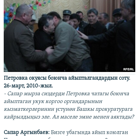
Петровка окуясы боюнча айыпталгандардын соту.
26-март, 2010-жыл.
- Сапар мырза сиздерди Петровка чатагы боюнча
айыптаган укук коргоо органдарынын
кызматкерлеринин үстүнөн Башкы прокуратурага
кайрылдыңыз эле. Ал маселе эмне менен аяктады?
Сапар Аргынбаев:
Бизге убагында айып коюлган