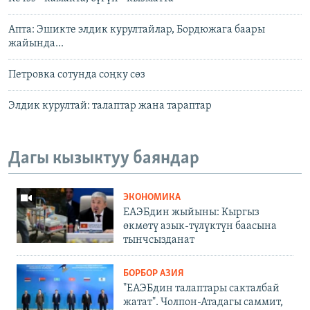
Апта: Эшикте элдик курултайлар, Бордюжага баары
жайында...
Петровка сотунда соңку сөз
Элдик курултай: талаптар жана тараптар
Дагы кызыктуу баяндар
ЭКОНОМИКА
ЕАЭБдин жыйыны: Кыргыз
өкмөтү азык-түлүктүн баасына
тынчсызданат
БОРБОР АЗИЯ
"ЕАЭБдин талаптары сакталбай
жатат". Чолпон-Атадагы саммит,