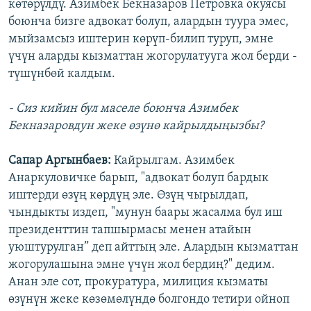
көтөрүлдү. Азимбек Бекназаров Петровка окуясы
боюнча бизге адвокат болуп, алардын туура эмес,
мыйзамсыз иштерин көрүп-билип туруп, эмне
үчүн аларды кызматтан жогорулатууга жол берди -
түшүнбөй калдым.
- Сиз кийин бул маселе боюнча Азимбек
Бекназаровдун жеке өзүнө кайрылдыңызбы?
Сапар Аргынбаев:
Кайрылгам. Азимбек
Анаркуловичке барып, "адвокат болуп бардык
иштерди өзүң көрдүң эле. Өзүң чырылдап,
чындыкты издеп, "мунун баары жасалма бул иш
президенттин тапшырмасы менен атайын
уюштурулган” деп айттың эле. Алардын кызматтан
жогорулашына эмне үчүн жол бердиң?" дедим.
Анан эле сот, прокуратура, милиция кызматы
өзүнүн жеке көзөмөлүндө болгондо тетири ойноп