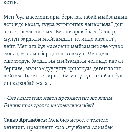
кетти.
Мен "бул маселени ары-бери калчабай мыйзамдын
чегинде карап, туура жыйынтык чыгаргыла” деп
ага ачык эле айттым. Бекназаров болсо “Сапар,
мунун бардыгы мыйзамдын чегинде каралат”,-
дейт. Мен ага бул маселени мыйзамсыз эле күчкө
салып, өч алып бер деген жокмун. Мен деле
ошолордун бардыгын мыйзамдын чегинде карап
бергиле, мыйзамдуулукту орноткула деген талап
койгом. Тилекке каршы бүгүнкү күнгө чейин бул
иш каралбай жатат.
- Сиз адилеттик издеп президентке же жаңы
Башкы прокурорго кайрылдыңызбы?
Сапар Аргынбаев:
Мен бир нерсеге токтоло
кетейин. Президент Роза Отунбаева Азимбек