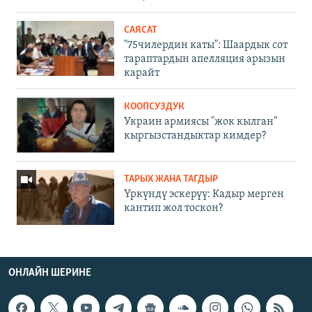
САЯСАТ
"75чилердин каты": Шаардык сот
тараптардын апелляция арызын
карайт
КООПСУЗДУК
Украин армиясы "жок кылган"
кыргызстандыктар кимдер?
ТАРЫХ ЖАНА ТАГДЫР
Үркүндү эскерүү: Кадыр мерген
кантип жол тоскон?
ОНЛАЙН ШЕРИНЕ