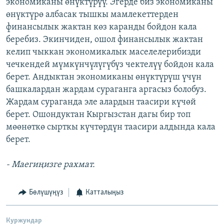
экономиканы өнүктүрүү. Эгерде биз экономиканы
өнүктүрө албасак тышкы мамлекеттерден
финансылык жактан көз каранды бойдон кала
беребиз. Экинчиден, ошол финансылык жактан
келип чыккан экономикалык маселелерибизди
чечкендей мүмкүнчүлүгүбүз чектелүү бойдон кала
берет. Андыктан экономиканы өнүктүрүш үчүн
башкалардан жардам сураганга аргасыз болобуз.
Жардам сураганда эле алардын таасири күчөй
берет. Ошондуктан Кыргызстан дагы бир топ
мөөнөткө сырткы күчтөрдүн таасири алдында кала
берет.
- Маегиңизге рахмат.
Бөлүшүңүз
Катталыңыз
Куржундар