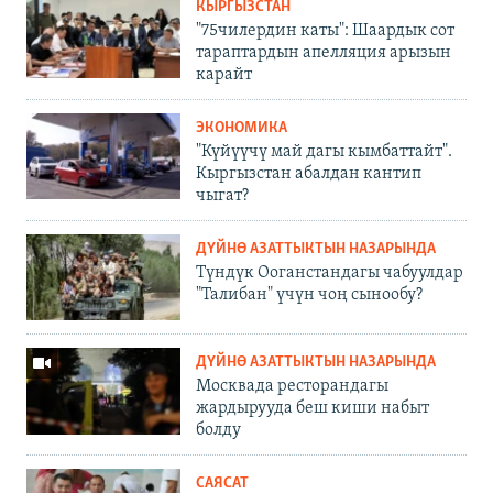
КЫРГЫЗСТАН
"75чилердин каты": Шаардык сот
тараптардын апелляция арызын
карайт
ЭКОНОМИКА
"Күйүүчү май дагы кымбаттайт".
Кыргызстан абалдан кантип
чыгат?
ДҮЙНӨ АЗАТТЫКТЫН НАЗАРЫНДА
Түндүк Ооганстандагы чабуулдар
"Талибан" үчүн чоң сынообу?
ДҮЙНӨ АЗАТТЫКТЫН НАЗАРЫНДА
Москвада ресторандагы
жардырууда беш киши набыт
болду
САЯСАТ