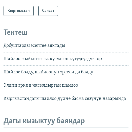
Кыргызстан
Саясат
Тектеш
Добуштарды эсептөө аяктады
Шайлоо жыйынтыгы: күтүлгөн күтүүсүздүктөр
Шайлоо болду, шайлоонун эртеси да болду
Элдин эркин чагылдырган шайлоо
Кыргызстандагы шайлоо дүйнө басма сөзүнүн назарында
Дагы кызыктуу баяндар