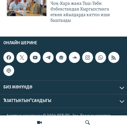
Чоң-Кара жана Таш-Төбө:
Өзбекстандан Кыргызстанга
өткөн айылдарда каттоо иши
башталды
ОНЛАЙН ШЕРИНЕ
БИЗ ЖӨНҮНДӨ
"АЗАТТЫКТЫН" САНДЫГЫ
Азаттык үналгысы © 2026 RFE/RL, Inc. Бардык укуктар
корголгон.