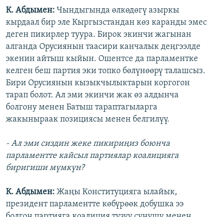
К. Абдымен:
Чындыгында өлкөдөгү азыркы
кырдаал бир эле Кыргызстандан көз каранды эмес
деген пикирлер туура. Бирок экинчи жагынан
алганда Орусиянын таасири канчалык деңгээлде
экенин айтыш кыйын. Ошентсе да парламентке
келген беш партия эки топко бөлүнөөрү талашсыз.
Бири Орусиянын кызыкчылыктарын коргогон
тарап болот. Ал эми экинчи жак өз алдынча
болгону менен Батыш тараптагыларга
жакыныраак позициясы менен белгилүү.
- Ал эми сиздин жеке пикириңиз боюнча
парламентте кайсыл партиялар коалицияга
биригиши мүмкүн?
К. Абдымен:
Жаңы Конституцияга ылайык,
президент парламентте көбүрөөк добушка ээ
болгон партияга коалиция түзүү сунушу менен