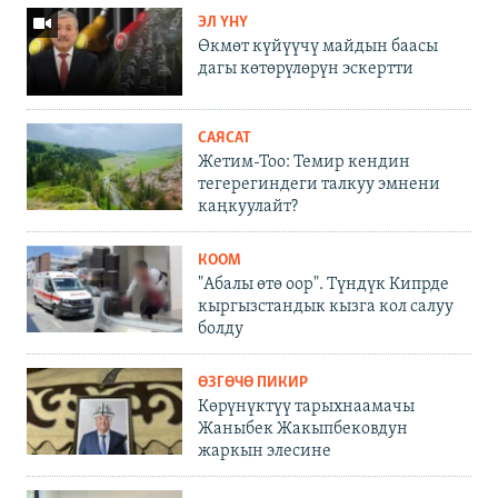
ЭЛ ҮНҮ
Өкмөт күйүүчү майдын баасы
дагы көтөрүлөрүн эскертти
САЯСАТ
Жетим-Тоо: Темир кендин
тегерегиндеги талкуу эмнени
каңкуулайт?
КООМ
"Абалы өтө оор". Түндүк Кипрде
кыргызстандык кызга кол салуу
болду
ӨЗГӨЧӨ ПИКИР
Көрүнүктүү тарыхнаамачы
Жаныбек Жакыпбековдун
жаркын элесине