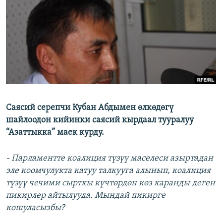
ОНЛАЙН ШЕРИНЕ
ЭЖЕ-СИҢДИЛЕР
АЗАТТЫК+
ЫҢГАЙСЫЗ СУРООЛОР
ЭЕ/АРнун бардык сайттары
Саясий серепчи Кубан Абдымен өлкөдөгү
шайлоодон кийинки саясий кырдаал тууралуу
“Азаттыкка” маек курду.
- Парламентте коалиция түзүү маселеси азыртадан
эле коомчулукта катуу талкууга алынып, коалиция
түзүү чечими сырткы күчтөрдөн көз каранды деген
пикирлер айтылууда. Мындай пикирге
кошуласызбы?