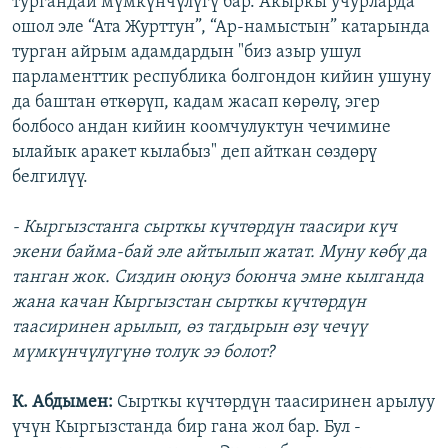
тургандай мүмкүнчүлүгү бар. Акыркы учурларда
ошол эле “Ата Журттун”, “Ар-намыстын” катарында
турган айрым адамдардын "биз азыр ушул
парламенттик республика болгондон кийин ушуну
да баштан өткөрүп, кадам жасап көрөлү, эгер
болбосо андан кийин коомчулуктун чечимине
ылайык аракет кылабыз" деп айткан сөздөрү
белгилүү.
- Кыргызстанга сырткы күчтөрдүн таасири күч
экени байма-бай эле айтылып жатат. Муну көбү да
танган жок. Сиздин оюңуз боюнча эмне кылганда
жана качан Кыргызстан сырткы күчтөрдүн
таасиринен арылып, өз тагдырын өзү чечүү
мүмкүнчүлүгүнө толук ээ болот?
К. Абдымен:
Сырткы күчтөрдүн таасиринен арылуу
үчүн Кыргызстанда бир гана жол бар. Бул -