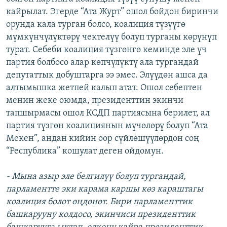
кайрылат. Эгерде “Ата Журт” ошол бойдон биринчи
орунда кала турган болсо, коалиция түзүүгө
мүмкүнчүлүктөрү чектелүү болуп турганы көрүнүп
турат. Себеби коалиция түзгөнгө кеминде эле үч
партия болбосо алар көпчүлүктү ала тургандай
депутаттык добуштарга ээ эмес. Элүүдөн ашса да
алтымышка жетпей калып атат. Ошол себептен
менин жеке оюмда, президенттин экинчи
тапшырмасы ошол КСДП партиясына берилет, ал
партия түзгөн коалициянын мүчөлөрү болуп “Ата
Мекен”, андан кийин оор сүйлөшүүлөрдон соң
“Республика” кошулат деген ойдомун.
- Мына азыр эле белгилүү болуп тургандай,
парламентте эки карама каршы көз караштагы
коалиция болот өңдөнөт. Бири парламенттик
башкарууну колдосо, экинчиси президенттик