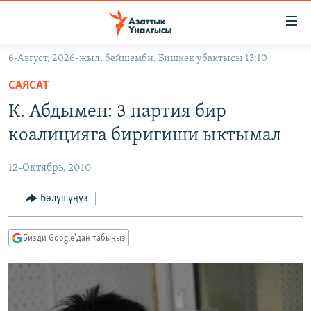
Линктер
Мазмунга
өтүңүз
6-Август, 2026-жыл, бейшемби, Бишкек убактысы 13:10
Навигацияга
ЖАҢЫЛЫКТАР
өтүңүз
САЯСАТ
КЫРГЫЗСТАН
Издөөгө
К. Абдымен: 3 партия бир
салыңыз
ДҮЙНӨ
КЫРГЫЗСТАН
коалицияга биригиши ыктымал
УКРАИНА
САЯСАТ
ДҮЙНӨ
12-Октябрь, 2010
АТАЙЫН ИЛИКТӨӨ
ЭКОНОМИКА
БОРБОР АЗИЯ
ТВ ПРОГРАММАЛАР
Бөлүшүңүз
МАДАНИЯТ
ПОДКАСТ
БҮГҮН АЗАТТЫКТА
Бизди Google'дан табыңыз
ӨЗГӨЧӨ ПИКИР
ЭКСПЕРТТЕР ТАЛДАЙТ
БИЗ ЖАНА ДҮЙНӨ
Русский
ДАНИСТЕ