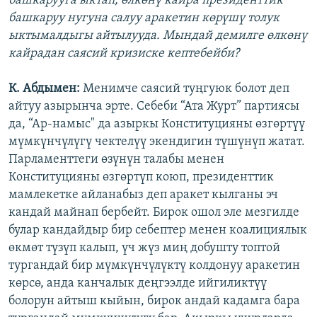
башкарууга ыктап, өлкөнү кайра президенттик
башкаруу нугуна салуу аракетин көрүшү толук
ыктымалдыгы айтылууда. Мындай демилге өлкөнү
кайрадан саясий кризиске кептебейби?
К. Абдымен:
Менимче саясий туңгуюк болот деп
айтуу азырынча эрте. Себеби “Ата Журт” партиясы
да, “Ар-намыс" да азыркы Конституцияны өзгөртүү
мүмкүнчүлүгү чектелүү экендигин түшүнүп жатат.
Парламенттеги өзүнүн талабы менен
Конституцияны өзгөртүп коюп, президенттик
мамлекетке айланабыз деп аракет кылганы эч
кандай майнап бербейт. Бирок ошол эле мезгилде
булар кандайдыр бир себептер менен коалициялык
өкмөт түзүп калып, үч жүз миң добушту топтой
тургандай бир мүмкүнчүлүктү колдонуу аракетин
көрсө, анда канчалык деңгээлде ийгиликтүү
болорун айтыш кыйын, бирок андай кадамга бара