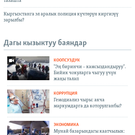
талашта
Кыргызстанга эл аралык полиция күчтөрүн киргизүү
зарылбы?
Дагы кызыктуу баяндар
КООПСУЗДУК
"Эң биринчи – камсыздандыруу".
Бийик чокуларга чыгуу үчүн
жаңы талап
КОРРУПЦИЯ
Гемодиализ чыры: акча
маркумдарга да которулганбы?
ЭКОНОМИКА
Мунай базарындагы каатчылык: