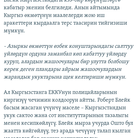
Блейк Кыргызстандагы кээ-бир көрүнүштөргө
кабатыр экенин белгиледи. Анын айтымында
Кыргыз өкмөтүнүн маалелерди жою иш
аракеттери кырдаалга терс таасирин тийгизиши
мүмкүн.
- Азыркы өкмөттүн өзбек конуштарындагы салттуу
үйлөрдүн ордуна заманбап көп кабаттуу үйлөрдү
куруп, алардын жашоочулары бир улутта болбошу
керек деген пландары айрым жашоочулардын
жарандык укуктарына щек келтириши мүмкүн.
Ал Кыргызстанга ЕККУнун полицайларынын
киргизүү чечимин колдоорун айтты. Роберт Блейк
басым жасаган үчүнчү маселе – Кыргызстандын
укук сактоо жана сот институттарынын тазалыгы
менен кесипкөйлүгү. Блейк мырза учурда Ошто бул
жаатта көйгөйлүү, тез арада чечүүнү талап кылган