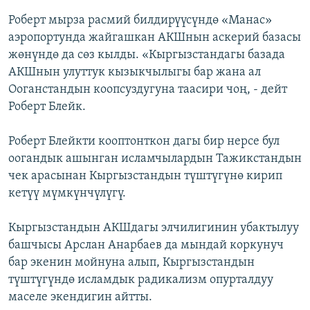
Роберт мырза расмий билдирүүсүндө «Манас»
аэропортунда жайгашкан АКШнын аскерий базасы
жөнүндө да сөз кылды. «Кыргызстандагы базада
АКШнын улуттук кызыкчылыгы бар жана ал
Ооганстандын коопсуздугуна таасири чоң, - дейт
Роберт Блейк.
Роберт Блейкти кооптонткон дагы бир нерсе бул
оогандык ашынган исламчылардын Тажикстандын
чек арасынан Кыргызстандын түштүгүнө кирип
кетүү мүмкүнчүлүгү.
Кыргызстандын АКШдагы элчилигинин убактылуу
башчысы Арслан Анарбаев да мындай коркунуч
бар экенин мойнуна алып, Кыргызстандын
түштүгүндө исламдык радикализм опурталдуу
маселе экендигин айтты.