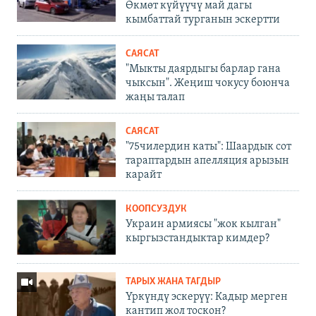
Өкмөт күйүүчү май дагы
кымбаттай турганын эскертти
САЯСАТ
"Мыкты даярдыгы барлар гана
чыксын". Жеңиш чокусу боюнча
жаңы талап
САЯСАТ
"75чилердин каты": Шаардык сот
тараптардын апелляция арызын
карайт
КООПСУЗДУК
Украин армиясы "жок кылган"
кыргызстандыктар кимдер?
ТАРЫХ ЖАНА ТАГДЫР
Үркүндү эскерүү: Кадыр мерген
кантип жол тоскон?