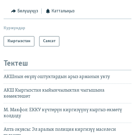
Бөлүшүңүз
Катталыңыз
Куржундар
Кыргызстан
Саясат
Тектеш
АКШнын өкүлү оштуктардын арыз арманын укту
АКШ Кыргызстан кыйынчылыктан чыгышына
көмөктөшөт
М. Макфол: ЕККУ күчтөрүн киргизүүнү кыргыз өкмөтү
колдоду
Апта окуясы: Эл аралык полиция киргизүү маселеси