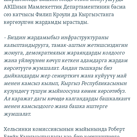
АКШнын Мамлекеттик Департаментинин басма
сөз катчысы Филип Кроули да Кыргызстанга
көргөзүлгөн жардамды ырастады.
- Биздин жардамыбыз инфраструктураны
калыптандырууга, тамак-аштын жетишсиздигин
жоюуга, демократиялык жараяндарды колдоого
жана үйлөрүнөн көчүп кеткен адамдарга жардам
көрсөтүүгө жумшалат. Андан тышкары биз
дыйкандарды жер семирткич жана күйүүчү май
менен камсыз кылып, Кыргыз Республикасынын
күзүндөгү түшүм жыйноосуна көмөк көрсөтөбүз.
Ал каражат дагы көчөдө калгандарды башкалканч
менен камсыздоого жана башка иштерге
жумшалат.
Хельсинки комиссиясынын жыйынында Роберт