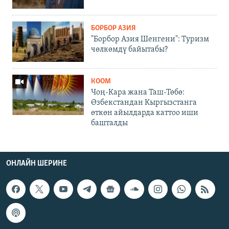
БОРБОР АЗИЯ
"Борбор Азия Шенгени": Туризм
чөлкөмдү байытабы?
КООМ
Чоң-Кара жана Таш-Төбө:
Өзбекстандан Кыргызстанга
өткөн айылдарда каттоо иши
башталды
ОНЛАЙН ШЕРИНЕ