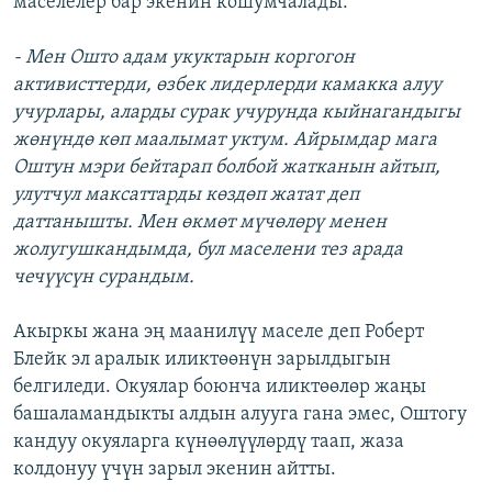
маселелер бар экенин кошумчалады:
- Мен Ошто адам укуктарын коргогон
активисттерди, өзбек лидерлерди камакка алуу
учурлары, аларды сурак учурунда кыйнагандыгы
жөнүндө көп маалымат уктум. Айрымдар мага
Оштун мэри бейтарап болбой жатканын айтып,
улутчул максаттарды көздөп жатат деп
даттанышты. Мен өкмөт мүчөлөрү менен
жолугушкандымда, бул маселени тез арада
чечүүсүн сурандым.
Акыркы жана эң маанилүү маселе деп Роберт
Блейк эл аралык иликтөөнүн зарылдыгын
белгиледи. Окуялар боюнча иликтөөлөр жаңы
башаламандыкты алдын алууга гана эмес, Оштогу
кандуу окуяларга күнөөлүүлөрдү таап, жаза
колдонуу үчүн зарыл экенин айтты.