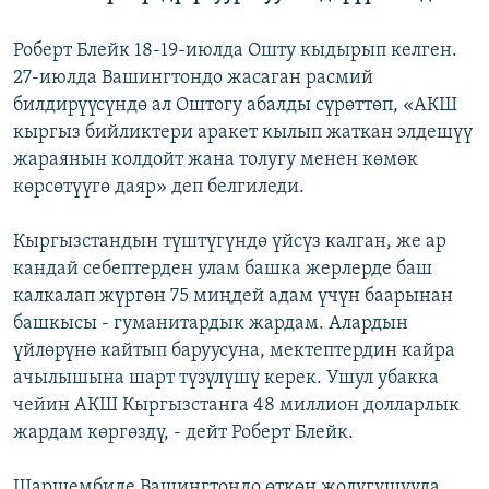
Роберт Блейк 18-19-июлда Ошту кыдырып келген.
27-июлда Вашингтондо жасаган расмий
билдирүүсүндө ал Оштогу абалды сүрөттөп, «АКШ
кыргыз бийликтери аракет кылып жаткан элдешүү
жараянын колдойт жана толугу менен көмөк
көрсөтүүгө даяр» деп белгиледи.
Кыргызстандын түштүгүндө үйсүз калган, же ар
кандай себептерден улам башка жерлерде баш
калкалап жүргөн 75 миңдей адам үчүн баарынан
башкысы - гуманитардык жардам. Алардын
үйлөрүнө кайтып баруусуна, мектептердин кайра
ачылышына шарт түзүлүшү керек. Ушул убакка
чейин АКШ Кыргызстанга 48 миллион долларлык
жардам көргөздү, - дейт Роберт Блейк.
Шаршембиде Вашингтондо өткөн жолугушууда