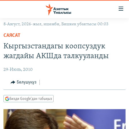
Линктер
Мазмунга
өтүңүз
8-Август, 2026-жыл, ишемби, Бишкек убактысы 00:03
Навигацияга
ЖАҢЫЛЫКТАР
өтүңүз
САЯСАТ
КЫРГЫЗСТАН
Издөөгө
Кыргызстандагы коопсуздук
салыңыз
ДҮЙНӨ
КЫРГЫЗСТАН
жагдайы АКШда талкууланды
УКРАИНА
САЯСАТ
ДҮЙНӨ
29-Июль, 2010
АТАЙЫН ИЛИКТӨӨ
ЭКОНОМИКА
БОРБОР АЗИЯ
ТВ ПРОГРАММАЛАР
Бөлүшүңүз
МАДАНИЯТ
ПОДКАСТ
БҮГҮН АЗАТТЫКТА
Бизди Google'дан табыңыз
ӨЗГӨЧӨ ПИКИР
ЭКСПЕРТТЕР ТАЛДАЙТ
БИЗ ЖАНА ДҮЙНӨ
Русский
ДАНИСТЕ