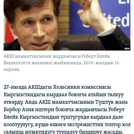
ОНЛАЙН ШЕРИНЕ
ЭЖЕ-СИҢДИЛЕР
АЗАТТЫК+
ЫҢГАЙСЫЗ СУРООЛОР
ЭЕ/АРнун бардык сайттары
АКШ мамкатчысынын жардамчысы Роберт Блейк
Бишкектеги маалымат жыйынында, 2010-жылдын 15-
апрели.
27-июлда АКШдагы Хельсинки комиссиясы
Кыргызстандагы кырдаал боюнча атайын талкуу
өткөрдү. Анда АКШ мамкатчысынын Түштүк жана
Борбор Азия иштери боюнча жардамчысы Роберт
Блейк Кыргызстандын түштүгүндө кырдаал дале
кооптуулугу, күздө өлкөгө экстремисттик топтор кол
салышы мүмкүндүгү тууралуу билдирүү жасады.