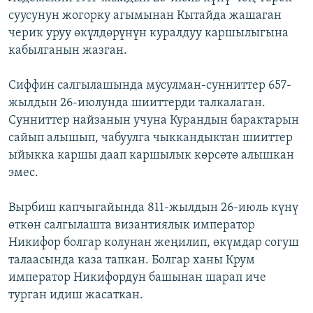
суусунун жогорку агымынан Кытайда жашаган
черик уруу өкүлдөрүнүн куралдуу каршылыгына
кабылганын жазган.
Сиффин салгылашында мусулман-сунниттер 657-
жылдын 26-июлунда шииттерди талкалаган.
Сунниттер найзанын учуна Курандын барактарын
сайып алышып, чабуулга чыккандыктан шииттер
ыйыкка каршы даап каршылык көрсөтө алышкан
эмес.
Вырбиш капчыгайында 811-жылдын 26-июль күнү
өткөн салгылашта византиялык император
Никифор болгар колунан жеңилип, өкүмдар согуш
талаасында каза тапкан. Болгар ханы Крум
император Никифордун башынан шарап иче
турган идиш жасаткан.