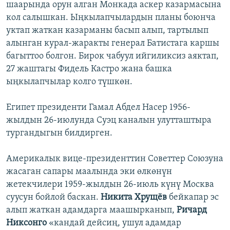
шаарында орун алган Монкада аскер казармасына
кол салышкан. Ыңкылапчылардын планы боюнча
уктап жаткан казарманы басып алып, тартылып
алынган курал-жаракты генерал Батистага каршы
багыттоо болгон. Бирок чабуул ийгиликсиз аяктап,
27 жаштагы Фидель Кастро жана башка
ыңкылапчылар колго түшкөн.
Египет президенти Гамал Абдел Насер 1956-
жылдын 26-июлунда Суэц каналын улутташтыра
тургандыгын билдирген.
Америкалык вице-президенттин Советтер Союзуна
жасаган сапары маалында эки өлкөнүн
жетекчилери 1959-жылдын 26-июль күнү Москва
суусун бойлой баскан.
Никита Хрущёв
бейкапар эс
алып жаткан адамдарга маашырканып,
Ричард
Никсонго
«кандай дейсиң, ушул адамдар