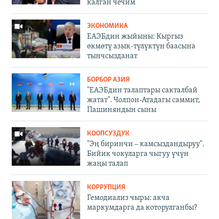
калган чечим
ЭКОНОМИКА
ЕАЭБдин жыйыны: Кыргыз
өкмөтү азык-түлүктүн баасына
тынчсызданат
БОРБОР АЗИЯ
"ЕАЭБдин талаптары сакталбай
жатат". Чолпон-Атадагы саммит,
Пашиняндын сыны
КООПСУЗДУК
"Эң биринчи – камсыздандыруу".
Бийик чокуларга чыгуу үчүн
жаңы талап
КОРРУПЦИЯ
Гемодиализ чыры: акча
маркумдарга да которулганбы?