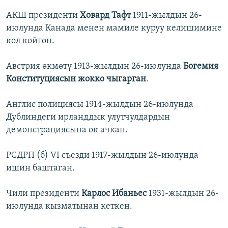
АКШ президенти
Ховард Тафт
1911-жылдын 26-
июлунда Канада менен мамиле куруу келишимине
кол койгон.
Австрия өкмөтү 1913-жылдын 26-июлунда
Богемия
Конституциясын жокко чыгарган
.
Англис полициясы 1914-жылдын 26-июлунда
Дублиндеги ирланддык улутчулдардын
демонстрациясына ок ачкан.
РСДРП (б) VI съезди 1917-жылдын 26-июлунда
ишин баштаган.
Чили президенти
Карлос Ибаньес
1931-жылдын 26-
июлунда кызматынан кеткен.