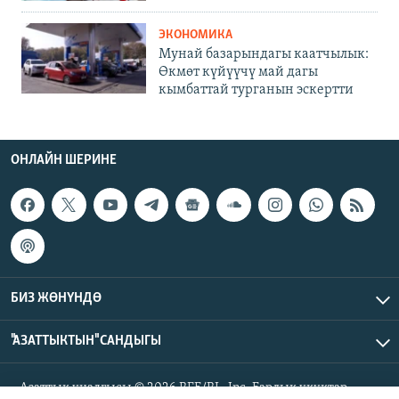
ЭКОНОМИКА
Мунай базарындагы каатчылык:
Өкмөт күйүүчү май дагы
кымбаттай турганын эскертти
ОНЛАЙН ШЕРИНЕ
БИЗ ЖӨНҮНДӨ
"АЗАТТЫКТЫН" САНДЫГЫ
Азаттык үналгысы © 2026 RFE/RL, Inc. Бардык укуктар