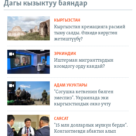
Дагы кызыктуу баяндар
КЫРГЫЗСТАН
Кыргызстан кремацияга расмий
тыюу салды. Өлкөдө көрүстөн
жетиштүүбү?
ЭРКИНДИК
Иштерман мигранттардын
коомдогу орду кандай?
АДАМ УКУКТАРЫ
"Согушка кеткенин билген
эмеспиз". Украинада эки
кыргызстандык окко учту
САЯСАТ
"15 млн долларлык мүлкүн берди".
Конгантиевди абактан алып