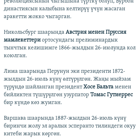
революциясынын чыгышына түрткү болуп, Бурбон
династиясын калыбына келтирүү үчүн жасаган
аракетти жокко чыгарган.
Никольсбург шаарында
Австрия менен Пруссия
мамлекеттери
ортосундагы прелиминардык
тынчтык келишимге 1866-жылдын 26-июлунда кол
коюлган.
Лима шаарында Перунун эки президенти 1872-
жылдын 26-июль күнү өлтүрүлгөн. Жаңы мыйзам
түрүндө шайланган президент
Хосе Бальта
менен
бийликтен түшүрүлгөн узурпатор
Томас Гутиеррес
бир күндө көз жумган.
Варшава шаарында 1887-жылдын 26-июль күнү
биринчи жолу эл аралык эсперанто тилиндеги окуу
китеби жарык көргөн.