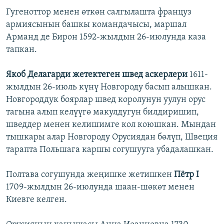
Гугеноттор менен өткөн салгылашта француз
армиясынын башкы командачысы, маршал
Арманд де Бирон 1592-жылдын 26-июлунда каза
тапкан.
Якоб Делагарди жетектеген швед аскерлери
1611-
жылдын 26-июль күнү Новгороду басып алышкан.
Новгороддук боярлар швед королунун уулун орус
тагына алып келүүгө макулдугун билдиришип,
шведдер менен келишимге кол коюшкан. Мындан
тышкары алар Новгороду Орусиядан бөлүп, Швеция
тарапта Польшага каршы согушууга убадалашкан.
Полтава согушунда жеңишке жетишкен
Пётр I
1709-жылдын 26-июлунда шаан-шөкөт менен
Киевге келген.