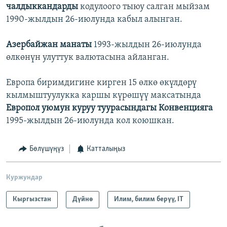
чалдыккандарды
кодулоого тыюу салган мыйзам
1990-жылдын 26-июлунда кабыл алынган.
Азербайжан манаты
1993-жылдын 26-июлунда
өлкөнүн улуттук валютасына айланган.
Европа биримдигине кирген 15 өлкө өкүлдөрү
кылмыштуулукка каршы күрөшүү максатында
Европол уюмун куруу туурасындагы Конвенцияга
1995-жылдын 26-июлунда кол коюшкан.
Бөлүшүңүз
Катталыңыз
Куржундар
Кыргызстан
Дүйнө
Илим, билим берүү, IT