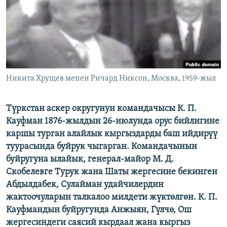
ОНЛАЙН ШЕРИНЕ
ЭЖЕ-СИҢДИЛЕР
АЗАТТЫК+
ЫҢГАЙСЫЗ СУРООЛОР
ЭЕ/АРнун бардык сайттары
Никита Хрущев менен Ричард Никсон, Москва, 1959-жыл
Түркстан аскер округунун командачысы К. П.
Кауфман 1876-жылдын 26-июлунда орус бийлигине
каршы турган алайлык кыргыздарды баш ийдирүү
туурасында буйрук чыгарган. Командачынын
буйругуна ылайык, генерал-майор М. Д.
Скобелевге Турук жана Шаты жергесине бекинген
Абдылдабек, Сулайман удайчилердин
жактоочуларын талкалоо милдети жүктөлгөн. К. П.
Кауфмандын буйругунда Анжыян, Гүлчө, Ош
жергесиндеги саясий кырдаал жана кыргыз