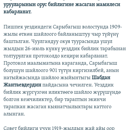
урууларынын орус бийлигине жасаган мамилеси
кабарланат.
Пишпек уездиндеги Сарыбагыш волостунда 1909-
жылы өткөн шайлоого байланыштуу чыр түйүнү
башталган. Чуулгандуу окуя туурасында ушул
жылдын 26-июль күнкү уезддик бийлик тарабынан
толтурулган протоколдо кеңири кабарланат.
Протокол маалыматына караганда, Сарыбагыш
болушун шайлоого 901 түтүн киргизилбей, анын
натыйжасында шайлоо жыйынтыгы
Шабдан
Жантаевдердин
пайдасына чечилген. Уезддик
бийлик жүргүзгөн иликтөөгө шайлоо жүрүшүндө
болгон кемчиликтер, бир тараптын экинчи
тарапкан жасаган кыянатчылыктары каттого
алынган.
Совет бийлиги үчүн 1919-жылдын жай айы оор