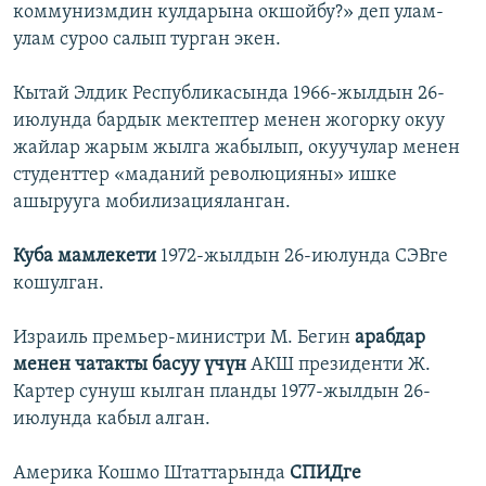
коммунизмдин кулдарына окшойбу?» деп улам-
улам суроо салып турган экен.
Кытай Элдик Республикасында 1966-жылдын 26-
июлунда бардык мектептер менен жогорку окуу
жайлар жарым жылга жабылып, окуучулар менен
студенттер «маданий революцияны» ишке
ашырууга мобилизацияланган.
Куба мамлекети
1972-жылдын 26-июлунда СЭВге
кошулган.
Израиль премьер-министри М. Бегин
арабдар
менен чатакты басуу үчүн
АКШ президенти Ж.
Картер сунуш кылган планды 1977-жылдын 26-
июлунда кабыл алган.
Америка Кошмо Штаттарында
СПИДге