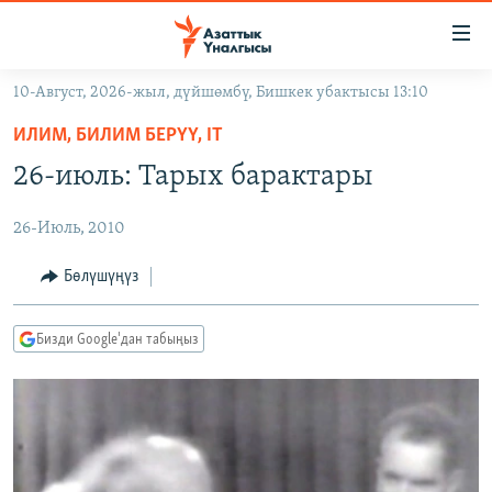
Линктер
Мазмунга
өтүңүз
10-Август, 2026-жыл, дүйшөмбү, Бишкек убактысы 13:10
Навигацияга
ЖАҢЫЛЫКТАР
өтүңүз
ИЛИМ, БИЛИМ БЕРҮҮ, IT
КЫРГЫЗСТАН
Издөөгө
26-июль: Тарых барактары
салыңыз
ДҮЙНӨ
КЫРГЫЗСТАН
26-Июль, 2010
УКРАИНА
САЯСАТ
ДҮЙНӨ
АТАЙЫН ИЛИКТӨӨ
ЭКОНОМИКА
БОРБОР АЗИЯ
Бөлүшүңүз
ТВ ПРОГРАММАЛАР
МАДАНИЯТ
Бизди Google'дан табыңыз
ПОДКАСТ
БҮГҮН АЗАТТЫКТА
ӨЗГӨЧӨ ПИКИР
ЭКСПЕРТТЕР ТАЛДАЙТ
БИЗ ЖАНА ДҮЙНӨ
Русский
ДАНИСТЕ