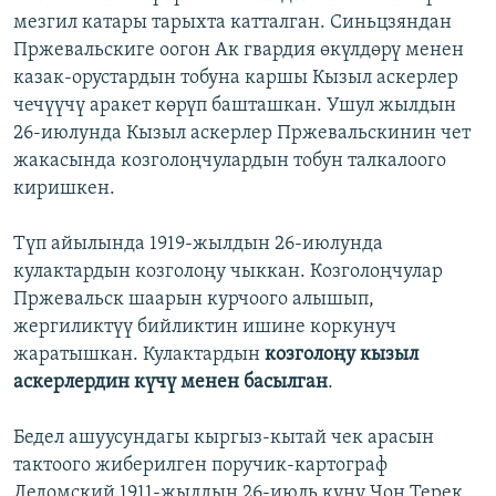
мезгил катары тарыхта катталган. Синьцзяндан
Пржевальскиге оогон Ак гвардия өкүлдөрү менен
казак-орустардын тобуна каршы Кызыл аскерлер
чечүүчү аракет көрүп башташкан. Ушул жылдын
26-июлунда Кызыл аскерлер Пржевальскинин чет
жакасында козголоңчулардын тобун талкалоого
киришкен.
Түп айылында 1919-жылдын 26-июлунда
кулактардын козголоңу чыккан. Козголоңчулар
Пржевальск шаарын курчоого алышып,
жергиликтүү бийликтин ишине коркунуч
жаратышкан. Кулактардын
козголоңу кызыл
аскерлердин күчү менен басылган
.
Бедел ашуусундагы кыргыз-кытай чек арасын
тактоого жиберилген поручик-картограф
Ледомский 1911-жылдын 26-июль күнү Чоң Терек