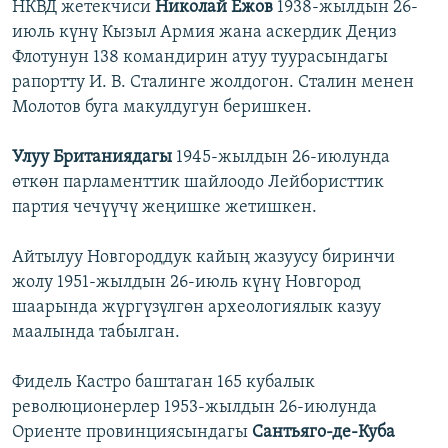
НКВД жетекчиси
Николай Ежов
1938-жылдын 26-
июль күнү Кызыл Армия жана аскердик Деңиз
Флотунун 138 командирин атуу туурасындагы
рапортту И. В. Сталинге жолдогон. Сталин менен
Молотов буга макулдугун беришкен.
Улуу Британиядагы
1945-жылдын 26-июлунда
өткөн парламенттик шайлоодо Лейбористтик
партия чечүүчү жеңишке жетишкен.
Айтылуу Новгороддук кайың жазуусу биринчи
жолу 1951-жылдын 26-июль күнү Новгород
шаарында жүргүзүлгөн археологиялык казуу
маалында табылган.
Фидель Кастро баштаган 165 кубалык
революционерлер 1953-жылдын 26-июлунда
Ориенте провинциясындагы
Сантьяго-де-Куба