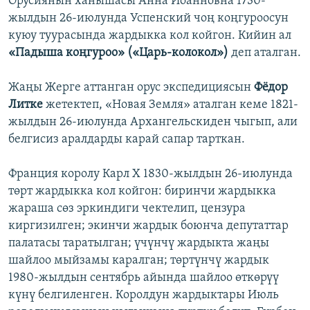
Орусиянын ханышасы Анна Иоанновна 1730-
жылдын 26-июлунда Успенский чоң коңгуроосун
куюу туурасында жардыкка кол койгон. Кийин ал
«Падыша коңгуроо» («Царь-колокол»)
деп аталган.
Жаңы Жерге аттанган орус экспедициясын
Фёдор
Литке
жетектеп, «Новая Земля» аталган кеме 1821-
жылдын 26-июлунда Архангельскиден чыгып, али
белгисиз аралдарды карай сапар тарткан.
Франция королу Карл X 1830-жылдын 26-июлунда
төрт жардыкка кол койгон: биринчи жардыкка
жараша сөз эркиндиги чектелип, цензура
киргизилген; экинчи жардык боюнча депутаттар
палатасы таратылган; үчүнчү жардыкта жаңы
шайлоо мыйзамы каралган; төртүнчү жардык
1980-жылдын сентябрь айында шайлоо өткөрүү
күнү белгиленген. Королдун жардыктары Июль