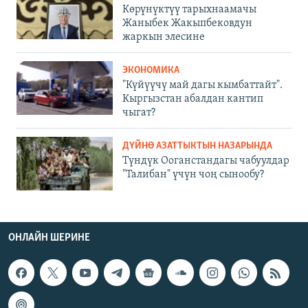
Көрүнүктүү тарыхнаамачы
Жаныбек Жакыпбековдун
жаркын элесине
ЭКОНОМИКА
"Күйүүчү май дагы кымбаттайт".
Кыргызстан абалдан кантип
чыгат?
ДҮЙНӨ АЗАТТЫКТЫН НАЗАРЫНДА
Түндүк Ооганстандагы чабуулдар
"Талибан" үчүн чоң сынообу?
ОНЛАЙН ШЕРИНЕ