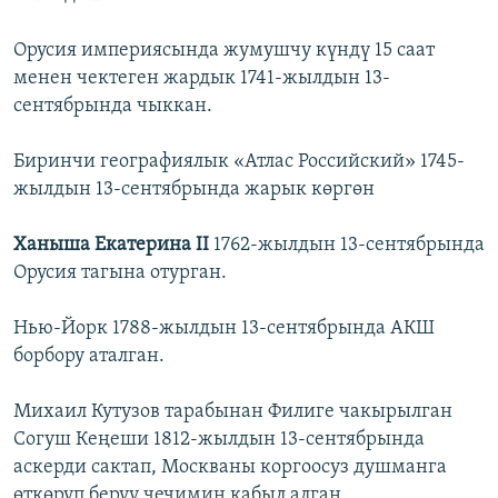
Орусия империясында жумушчу күндү 15 саат
менен чектеген жардык 1741-жылдын 13-
сентябрында чыккан.
Биринчи географиялык «Атлас Российский» 1745-
жылдын 13-сентябрында жарык көргөн
Ханыша Екатерина II
1762-жылдын 13-сентябрында
Орусия тагына отурган.
Нью-Йорк 1788-жылдын 13-сентябрында АКШ
борбору аталган.
Михаил Кутузов тарабынан Филиге чакырылган
Согуш Кеңеши 1812-жылдын 13-сентябрында
аскерди сактап, Москваны коргоосуз душманга
өткөрүп берүү чечимин кабыл алган.