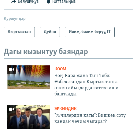
Бөлүшүңүз
Катталыңыз
Куржундар
Кыргызстан
Дүйнө
Илим, билим берүү, IT
Дагы кызыктуу баяндар
КООМ
Чоң-Кара жана Таш-Төбө:
Өзбекстандан Кыргызстанга
өткөн айылдарда каттоо иши
башталды
ЭРКИНДИК
"75чилердин каты": Бишкек соту
кандай чечим чыгарат?