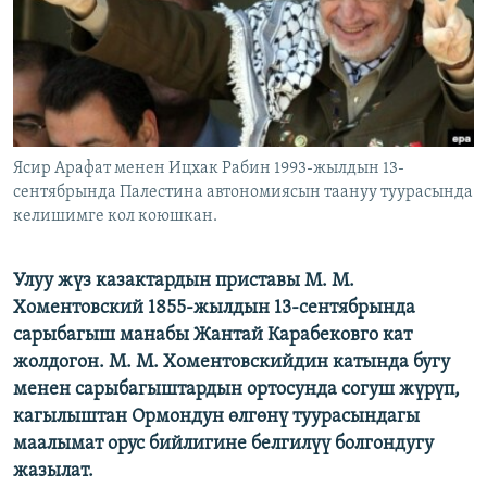
ОНЛАЙН ШЕРИНЕ
ЭЖЕ-СИҢДИЛЕР
АЗАТТЫК+
ЫҢГАЙСЫЗ СУРООЛОР
ЭЕ/АРнун бардык сайттары
Ясир Арафат менен Ицхак Рабин 1993-жылдын 13-
сентябрында Палестина автономиясын таануу туурасында
келишимге кол коюшкан.
Улуу жүз казактардын приставы М. М.
Хоментовский 1855-жылдын 13-сентябрында
сарыбагыш манабы Жантай Карабековго кат
жолдогон. М. М. Хоментовскийдин катында бугу
менен сарыбагыштардын ортосунда согуш жүрүп,
кагылыштан Ормондун өлгөнү туурасындагы
маалымат орус бийлигине белгилүү болгондугу
жазылат.