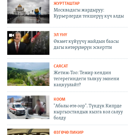
ЖУРТТАШТАР
Москвадагы жардыруу:
Курьерлерди текшерүү күч алды
ЭЛ ҮНҮ
Өкмөт күйүүчү майдын баасы
дагы көтөрүлөрүн эскертти
САЯСАТ
Жетим-Тоо: Темир кендин
тегерегиндеги талкуу эмнени
каңкуулайт?
КООМ
"Абалы өтө оор". Түндүк Кипрде
кыргызстандык кызга кол салуу
болду
ӨЗГӨЧӨ ПИКИР