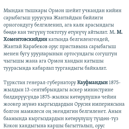
Мындан тышкары Ормон шейит учкандан кийин
сарыбагыш уруусуна Жантайдын бийлиги
орногондугу белгиленип, ага калк арасындагы
бөөдө кан төгүүнү токтотуу өтүнүчү айтылат. М
. М.
Хоментовскийдин
катында белгиленгендей,
Жантай Карабеков орус приставына сарыбагыш
менен бугу урууларынын ортосундагы согуштун
чыгышы жана ага Ормон хандын катышы
туурасында кабарлап тургандыгы байкалат.
Түркстан генерал-губернатору
Кауфмандын
1875-
жылдын 13-сентябрындагы аскер министрине
билдирүүсүндө 1875-жылкы көтөрүлүшкө чейин
жоокер мүнөз кыргыздардын Орусия империясына
болгон мамилеси оң экендигин белгиленет. Анын
баамында кыргыздардын көтөрүлүшү түздөн-түз
Кокон хандыгына каршы багытталып, орус