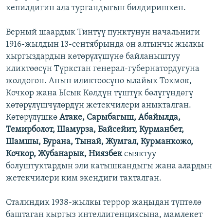
кепилдигин ала тургандыгын билдиришкен.
Верный шаардык Тинтүү пунктунун начальниги
1916-жылдын 13-сентябрында он алтынчы жылкы
кыргыздардын көтөрүлүшүнө байланыштуу
иликтөөсүн Түркстан генерал-губернатордугуна
жолдогон. Анын иликтөөсүнө ылайык Токмок,
Кочкор жана Ысык Көлдүн түштүк бөлүгүндөгү
көтөрүлүшчүлөрдүн жетекчилери аныкталган.
Көтөрүлүшкө
Атаке, Сарыбагыш, Абайылда,
Темирболот, Шамурза, Байсейит, Курманбет,
Шамшы, Бурана, Тынай, Жумгал, Курманкожо,
Кочкор, Жубанарык, Ниязбек
сыяктуу
болуштуктардын эли катышкандыгы жана алардын
жетекчилери ким экендиги такталган.
Сталиндик 1938-жылкы террор жаңыдан түптөлө
баштаган кыргыз интеллигенциясына, мамлекет