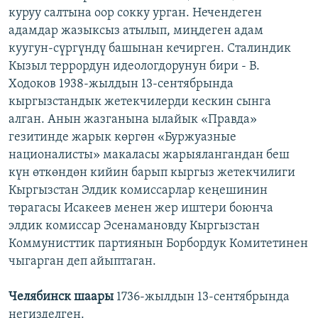
куруу салтына оор сокку урган. Нечендеген
адамдар жазыксыз атылып, миңдеген адам
куугун-сүргүндү башынан кечирген. Сталиндик
Кызыл террордун идеологдорунун бири - В.
Ходоков 1938-жылдын 13-сентябрында
кыргызстандык жетекчилерди кескин сынга
алган. Анын жазганына ылайык «Правда»
гезитинде жарык көргөн «Буржуазные
националисты» макаласы жарыялангандан беш
күн өткөндөн кийин барып кыргыз жетекчилиги
Кыргызстан Элдик комиссарлар кеңешинин
төрагасы Исакеев менен жер иштери боюнча
элдик комиссар Эсенамановду Кыргызстан
Коммунисттик партиянын Борбордук Комитетинен
чыгарган деп айыптаган.
Челябинск шаары
1736-жылдын 13-сентябрында
негизделген.