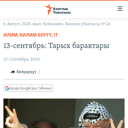
Линктер
Мазмунга
өтүңүз
6-Август, 2026-жыл, бейшемби, Бишкек убактысы 19:24
Навигацияга
ЖАҢЫЛЫКТАР
өтүңүз
ИЛИМ, БИЛИМ БЕРҮҮ, IT
КЫРГЫЗСТАН
Издөөгө
13-сентябрь: Тарых барактары
салыңыз
ДҮЙНӨ
КЫРГЫЗСТАН
13-Сентябрь, 2010
УКРАИНА
САЯСАТ
ДҮЙНӨ
АТАЙЫН ИЛИКТӨӨ
ЭКОНОМИКА
БОРБОР АЗИЯ
Бөлүшүңүз
ТВ ПРОГРАММАЛАР
МАДАНИЯТ
Бизди Google'дан табыңыз
ПОДКАСТ
БҮГҮН АЗАТТЫКТА
ӨЗГӨЧӨ ПИКИР
ЭКСПЕРТТЕР ТАЛДАЙТ
БИЗ ЖАНА ДҮЙНӨ
Русский
ДАНИСТЕ