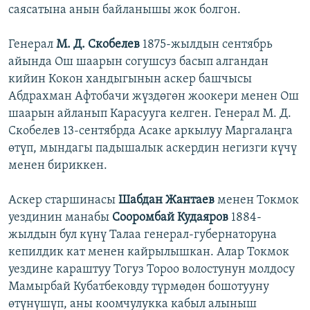
саясатына анын байланышы жок болгон.
Генерал
М. Д. Скобелев
1875-жылдын сентябрь
айында Ош шаарын согушсуз басып алгандан
кийин Кокон хандыгынын аскер башчысы
Абдрахман Афтобачи жүздөгөн жоокери менен Ош
шаарын айланып Карасууга келген. Генерал М. Д.
Скобелев 13-сентябрда Асаке аркылуу Маргалаңга
өтүп, мындагы падышалык аскердин негизги күчү
менен бириккен.
Аскер старшинасы
Шабдан Жантаев
менен Токмок
уездинин манабы
Сооромбай Кудаяров
1884-
жылдын бул күнү Талаа генерал-губернаторуна
кепилдик кат менен кайрылышкан. Алар Токмок
уездине караштуу Тогуз Тороо волостунун молдосу
Мамырбай Кубатбековду түрмөдөн бошотууну
өтүнүшүп, аны коомчулукка кабыл алыныш