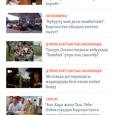
карайт
ЭКОНОМИКА
"Күйүүчү май дагы кымбаттайт".
Кыргызстан абалдан кантип
чыгат?
ДҮЙНӨ АЗАТТЫКТЫН НАЗАРЫНДА
Түндүк Ооганстандагы чабуулдар
"Талибан" үчүн чоң сынообу?
ДҮЙНӨ АЗАТТЫКТЫН НАЗАРЫНДА
Москвада ресторандагы
жардырууда беш киши набыт
болду
САЯСАТ
Чоң-Кара жана Таш-Төбө:
Өзбекстандан Кыргызстанга