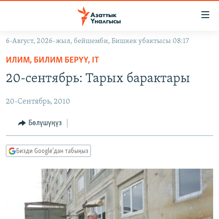
Линктер
Мазмунга
өтүңүз
6-Август, 2026-жыл, бейшемби, Бишкек убактысы 08:17
Навигацияга
ЖАҢЫЛЫКТАР
өтүңүз
ИЛИМ, БИЛИМ БЕРҮҮ, IT
КЫРГЫЗСТАН
Издөөгө
20-сентябрь: Тарых барактары
салыңыз
ДҮЙНӨ
КЫРГЫЗСТАН
20-Сентябрь, 2010
УКРАИНА
САЯСАТ
ДҮЙНӨ
АТАЙЫН ИЛИКТӨӨ
ЭКОНОМИКА
БОРБОР АЗИЯ
Бөлүшүңүз
ТВ ПРОГРАММАЛАР
МАДАНИЯТ
Бизди Google'дан табыңыз
ПОДКАСТ
БҮГҮН АЗАТТЫКТА
ӨЗГӨЧӨ ПИКИР
ЭКСПЕРТТЕР ТАЛДАЙТ
БИЗ ЖАНА ДҮЙНӨ
Русский
ДАНИСТЕ