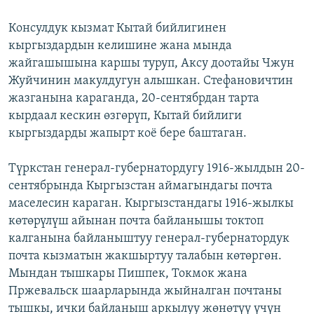
Консулдук кызмат Кытай бийлигинен
кыргыздардын келишине жана мында
жайгашышына каршы туруп, Аксу доотайы Чжун
Жуйчинин макулдугун алышкан. Стефановичтин
жазганына караганда, 20-сентябрдан тарта
кырдаал кескин өзгөрүп, Кытай бийлиги
кыргыздарды жапырт коё бере баштаган.
Түркстан генерал-губернатордугу 1916-жылдын 20-
сентябрында Кыргызстан аймагындагы почта
маселесин караган. Кыргызстандагы 1916-жылкы
көтөрүлүш айынан почта байланышы токтоп
калганына байланыштуу генерал-губернатордук
почта кызматын жакшыртуу талабын көтөргөн.
Мындан тышкары Пишпек, Токмок жана
Пржевальск шаарларында жыйналган почтаны
тышкы, ички байланыш аркылуу жөнөтүү үчүн