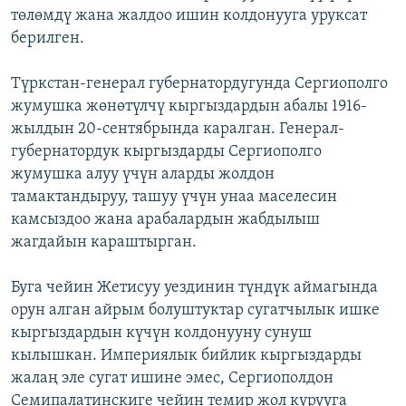
төлөмдү жана жалдоо ишин колдонууга уруксат
берилген.
Түркстан-генерал губернатордугунда Сергиополго
жумушка жөнөтүлчү кыргыздардын абалы 1916-
жылдын 20-сентябрында каралган. Генерал-
губернатордук кыргыздарды Сергиополго
жумушка алуу үчүн аларды жолдон
тамактандыруу, ташуу үчүн унаа маселесин
камсыздоо жана арабалардын жабдылыш
жагдайын караштырган.
Буга чейин Жетисуу уездинин түндүк аймагында
орун алган айрым болуштуктар сугатчылык ишке
кыргыздардын күчүн колдонууну сунуш
кылышкан. Империялык бийлик кыргыздарды
жалаң эле сугат ишине эмес, Сергиополдон
Семипалатинскиге чейин темир жол курууга