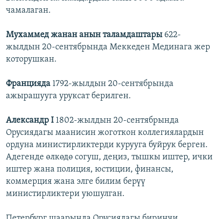
чамалаган.
Мухаммед жанан анын таламдаштары
622-
жылдын 20-сентябрында Меккеден Мединага жер
которушкан.
Францияда
1792-жылдын 20-сентябрында
ажырашууга уруксат берилген.
Александр I
1802-жылдын 20-сентябрында
Орусиядагы маанисин жоготкон коллегиялардын
ордуна министирликтерди курууга буйрук берген.
Адегенде өлкөдө согуш, деңиз, тышкы иштер, ички
иштер жана полиция, юстиции, финансы,
коммерция жана элге билим берүү
министирликтери уюшулган.
Петербург шаарында Орусиядагы биринчи