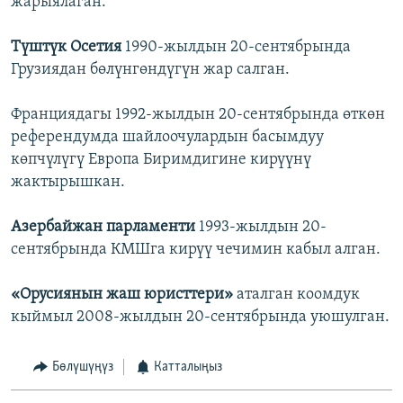
жарыялаган.
Түштүк Осетия
1990-жылдын 20-сентябрында
Грузиядан бөлүнгөндүгүн жар салган.
Франциядагы 1992-жылдын 20-сентябрында өткөн
референдумда шайлоочулардын басымдуу
көпчүлүгү Европа Биримдигине кирүүнү
жактырышкан.
Азербайжан парламенти
1993-жылдын 20-
сентябрында КМШга кирүү чечимин кабыл алган.
«Орусиянын жаш юристтери»
аталган коомдук
кыймыл 2008-жылдын 20-сентябрында уюшулган.
Бөлүшүңүз
Катталыңыз