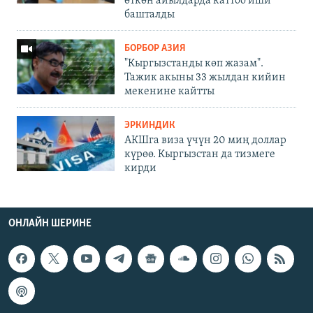
өткөн айылдарда каттоо иши
башталды
БОРБОР АЗИЯ
"Кыргызстанды көп жазам".
Тажик акыны 33 жылдан кийин
мекенине кайтты
ЭРКИНДИК
АКШга виза үчүн 20 миң доллар
күрөө. Кыргызстан да тизмеге
кирди
ОНЛАЙН ШЕРИНЕ