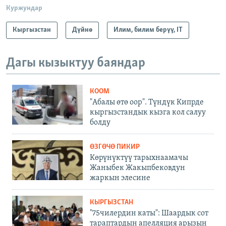
Куржундар
Кыргызстан
Дүйнө
Илим, билим берүү, IT
Дагы кызыктуу баяндар
КООМ
"Абалы өтө оор". Түндүк Кипрде
кыргызстандык кызга кол салуу
болду
ӨЗГӨЧӨ ПИКИР
Көрүнүктүү тарыхнаамачы
Жаныбек Жакыпбековдун
жаркын элесине
КЫРГЫЗСТАН
"75чилердин каты": Шаардык сот
тараптардын апелляция арызын