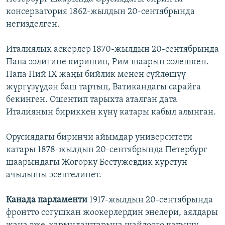
консерватория 1862-жылдын 20-сентябрында
негизделген.
Италиялык аскерлер 1870-жылдын 20-сентябрында
Папа ээлигине киришип, Рим шаарын ээлешкен.
Папа Пий IX жаңы бийлик менен сүйлөшүү
жүргүзүүдөн баш тартып, Ватикандагы сарайга
бекинген. Ошентип тарыхта аталган дата
Италиянын бириккен күнү катары кабыл алынган.
Орусиядагы биринчи айымдар университети
катары 1878-жылдын 20-сентябрында Петербург
шаарындагы Жогорку Бестужевдик курстун
ачылышы эсептелинет.
Канада парламенти
1917-жылдын 20-сентябрында
фронтто согушкан жоокерлердин энелери, аялдары