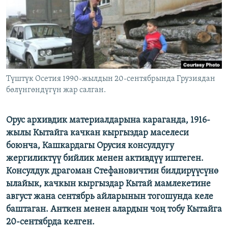
ОНЛАЙН ШЕРИНЕ
ЭЖЕ-СИҢДИЛЕР
АЗАТТЫК+
ЫҢГАЙСЫЗ СУРООЛОР
ЭЕ/АРнун бардык сайттары
Түштүк Осетия 1990-жылдын 20-сентябрында Грузиядан
бөлүнгөндүгүн жар салган.
Орус архивдик материалдарына караганда, 1916-
жылы Кытайга качкан кыргыздар маселеси
боюнча, Кашкардагы Орусия консулдугу
жергиликтүү бийлик менен активдүү иштеген.
Консулдук драгоман Стефановичтин билдирүүсүнө
ылайык, качкын кыргыздар Кытай мамлекетине
август жана сентябрь айларынын тогошунда келе
баштаган. Анткен менен алардын чоң тобу Кытайга
20-сентябрда келген.