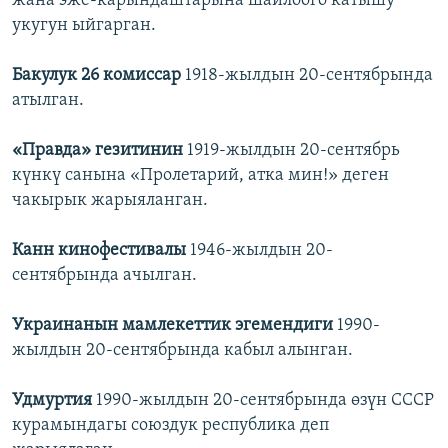
жана эже-карындаштарына шайлоого катышу
укугун ыйгарган.
Бакулук 26 комиссар
1918-жылдын 20-сентябрында
атылган.
«Правда» гезитинин
1919-жылдын 20-сентябрь
күнкү санына «Пролетарий, атка мин!» деген
чакырык жарыяланган.
Канн кинофестивалы
1946-жылдын 20-
сентябрында ачылган.
Украинанын мамлекеттик эгемендиги
1990-
жылдын 20-сентябрында кабыл алынган.
Удмуртия
1990-жылдын 20-сентябрында өзүн СССР
курамындагы союздук республика деп