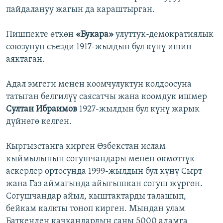
пайдалануу жагын да караштырган.
Пишпекте өткөн
«Букара»
улуттук-демократиялык
союзунун съезди 1917-жылдын бул күнү ишин
аяктаган.
Адал эмгеги менен коомчулуктун колдоосуна
татыган белгилүү саясатчы жана коомдук ишмер
Султан Ибраимов
1927-жылдын бул күнү жарык
дүйнөгө келген.
Кыргызстанга кирген Өзбекстан ислам
кыймылынын согушчандары менен өкмөттүк
аскерлер ортосунда 1999-жылдын бул күнү Сырт
жана Газ аймагында айыгышкан согуш жүргөн.
Согушчандар айыл, кыштактарды талашып,
бейкам калкты тоноп кирген. Мындан улам
Баткенден качкандардын саны 5000 адамга