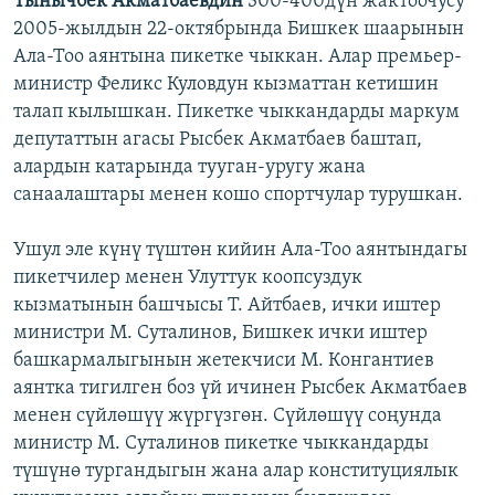
Тынычбек Акматбаевдин
300-400дүн жактоочусу
2005-жылдын 22-октябрында Бишкек шаарынын
Ала-Тоо аянтына пикетке чыккан. Алар премьер-
министр Феликс Куловдун кызматтан кетишин
талап кылышкан. Пикетке чыккандарды маркум
депутаттын агасы Рысбек Акматбаев баштап,
алардын катарында тууган-уругу жана
санаалаштары менен кошо спортчулар турушкан.
Ушул эле күнү түштөн кийин Ала-Тоо аянтындагы
пикетчилер менен Улуттук коопсуздук
кызматынын башчысы Т. Айтбаев, ички иштер
министри М. Суталинов, Бишкек ички иштер
башкармалыгынын жетекчиси М. Конгантиев
аянтка тигилген боз үй ичинен Рысбек Акматбаев
менен сүйлөшүү жүргүзгөн. Сүйлөшүү соңунда
министр М. Суталинов пикетке чыккандарды
түшүнө тургандыгын жана алар конституциялык