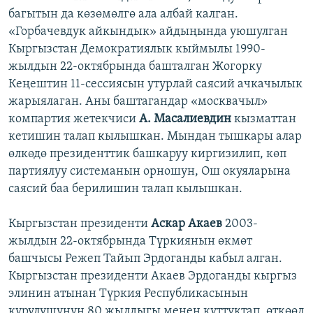
багытын да көзөмөлгө ала албай калган.
«Горбачевдук айкындык» айдыңында уюшулган
Кыргызстан Демократиялык кыймылы 1990-
жылдын 22-октябрында башталган Жогорку
Кеңештин 11-сессиясын утурлай саясий ачкачылык
жарыялаган. Аны баштагандар «москвачыл»
компартия жетекчиси
А. Масалиевдин
кызматтан
кетишин талап кылышкан. Мындан тышкары алар
өлкөдө президенттик башкаруу киргизилип, көп
партиялуу системанын орношун, Ош окуяларына
саясий баа берилишин талап кылышкан.
Кыргызстан президенти
Аскар Акаев
2003-
жылдын 22-октябрында Түркиянын өкмөт
башчысы Режеп Тайып Эрдоганды кабыл алган.
Кыргызстан президенти Акаев Эрдоганды кыргыз
элинин атынан Түркия Республикасынын
курулушунун 80 жылдыгы менен куттуктап, өткөөл