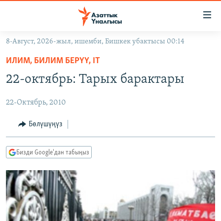
Линктер
Мазмунга
өтүңүз
8-Август, 2026-жыл, ишемби, Бишкек убактысы 00:14
Навигацияга
ЖАҢЫЛЫКТАР
өтүңүз
ИЛИМ, БИЛИМ БЕРҮҮ, IT
КЫРГЫЗСТАН
Издөөгө
22-октябрь: Тарых барактары
салыңыз
ДҮЙНӨ
КЫРГЫЗСТАН
22-Октябрь, 2010
УКРАИНА
САЯСАТ
ДҮЙНӨ
АТАЙЫН ИЛИКТӨӨ
ЭКОНОМИКА
БОРБОР АЗИЯ
Бөлүшүңүз
ТВ ПРОГРАММАЛАР
МАДАНИЯТ
Бизди Google'дан табыңыз
ПОДКАСТ
БҮГҮН АЗАТТЫКТА
ӨЗГӨЧӨ ПИКИР
ЭКСПЕРТТЕР ТАЛДАЙТ
БИЗ ЖАНА ДҮЙНӨ
Русский
ДАНИСТЕ