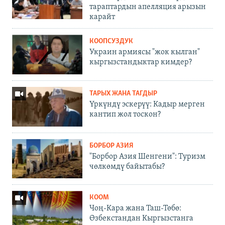
тараптардын апелляция арызын
карайт
КООПСУЗДУК
Украин армиясы "жок кылган"
кыргызстандыктар кимдер?
ТАРЫХ ЖАНА ТАГДЫР
Үркүндү эскерүү: Кадыр мерген
кантип жол тоскон?
БОРБОР АЗИЯ
"Борбор Азия Шенгени": Туризм
чөлкөмдү байытабы?
КООМ
Чоң-Кара жана Таш-Төбө:
Өзбекстандан Кыргызстанга