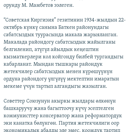
орунду М. Мамбетов ээлеген.
“Советская Киргизия” гезитинин 1934-жылдын 22-
октябрь күнкү санына Баткен районундагы
сабатсыздык туурасында макала жарыяланган.
Макалада райондогу сабатсыздык жайылганы
белгиленип, атүгүл айылдык кеңештин
кызматкерлери кол койгонду билбей тургандыгы
кабарланат. Мындан тышкары райондук
жетекчилер сабатсыздык менен күрөшүүнүн
ордуна райондогу үлгүлүү мектептин имаратын
мекеме үчүн тартып алгандыгы жазылган.
Советтер Союзунун акыркы жылдары өлкөнүн
башкаруучу жана багыттоочу күчү эсептелген
коммунисттер консерватор жана реформатордук
эки канатка бөлүнгөн. Партия жетекчилиги оор
экономикалык абалды эле эмес, коомдук тартип