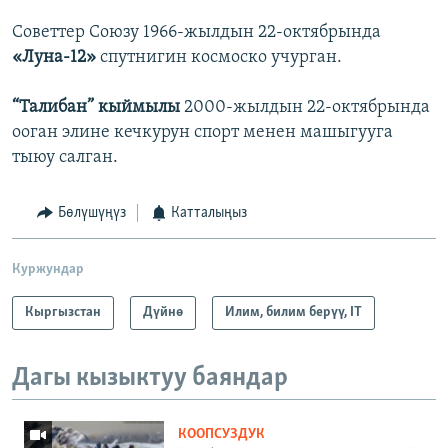
Советтер Союзу 1966-жылдын 22-октябрында
«Луна-12»
спутнигин космоско учурган.
“Талибан” кыймылы
2000-жылдын 22-октябрында
ооган элине кечкурун спорт менен машыгууга
тыюу салган.
Бөлүшүңүз
Катталыңыз
Куржундар
Кыргызстан
Дүйнө
Илим, билим берүү, IT
Дагы кызыктуу баяндар
КООПСУЗДУК