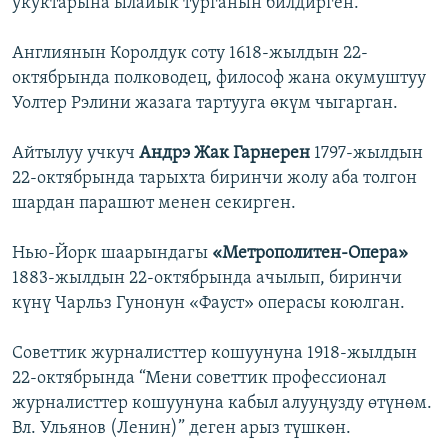
укуктарына ылайык турганын билдирген.
Англиянын Королдук соту 1618-жылдын 22-
октябрында полководец, философ жана окумуштуу
Уолтер Рэлини жазага тартууга өкүм чыгарган.
Айтылуу учкуч
Андрэ Жак Гарнерен
1797-жылдын
22-октябрында тарыхта биринчи жолу аба толгон
шардан парашют менен секирген.
Нью-Йорк шаарындагы
«Метрополитен-Опера»
1883-жылдын 22-октябрында ачылып, биринчи
күнү Чарльз Гунонун «Фауст» операсы коюлган.
Советтик журналисттер кошуунуна 1918-жылдын
22-октябрында “Мени советтик профессионал
журналисттер кошуунуна кабыл алууңузду өтүнөм.
Вл. Ульянов (Ленин)” деген арыз түшкөн.