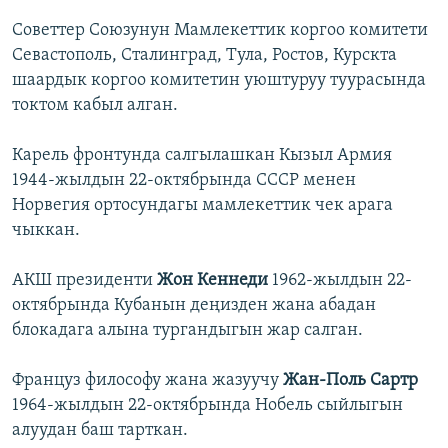
Советтер Союзунун Мамлекеттик коргоо комитети
Севастополь, Сталинград, Тула, Ростов, Курскта
шаардык коргоо комитетин уюштуруу туурасында
токтом кабыл алган.
Карель фронтунда салгылашкан Кызыл Армия
1944-жылдын 22-октябрында СССР менен
Норвегия ортосундагы мамлекеттик чек арага
чыккан.
АКШ президенти
Жон Кеннеди
1962-жылдын 22-
октябрында Кубанын деңизден жана абадан
блокадага алына тургандыгын жар салган.
Француз философу жана жазуучу
Жан-Поль Сартр
1964-жылдын 22-октябрында Нобель сыйлыгын
алуудан баш тарткан.