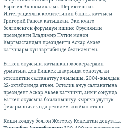
Евразия Экономикалык Шериктештик
Интеграциялык комитетинин башкы катчысы
Григорий Рапота катышкан. Эки күнгө
белгиленген форумдун ишине Орусиянын
президенти Владимир Путин менен
Кыргызстандын президенти Аскар Акаев
катышары күн тартибинде белгиленген.
Баткен окуясына катышкан жоокерлердин
урматына деп Бишкек шаарында орнотулган
эстеликтин салтанаттуу ачылышы, 2004-жылдын
22-октябрында өткөн. Эстелик ачуу салтанатына
президент Аскар Акаев катышып, анын соңунда
Баткен окуясына байланыштуу Кыргыз улуттук
филармониясында реквием-жыйын өткөн.
Киши колдуу болгон Жогорку Кеңештин депутаты