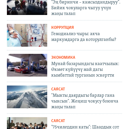
"Эң биринчи – камсыздандыруу".
Бийик чокуларга чыгуу үчүн
жаңы талап
КОРРУПЦИЯ
Гемодиализ чыры: акча
маркумдарга да которулганбы?
ЭКОНОМИКА
Мунай базарындагы каатчылык:
Өкмөт күйүүчү май дагы
кымбаттай турганын эскертти
САЯСАТ
"Мыкты даярдыгы барлар гана
чыксын". Жеңиш чокусу боюнча
жаңы талап
САЯСАТ
"75чилердин каты": Шаардык сот