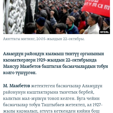
ОНЛАЙН ШЕРИНЕ
ЭЖЕ-СИҢДИЛЕР
АЗАТТЫК+
ЫҢГАЙСЫЗ СУРООЛОР
ЭЕ/АРнун бардык сайттары
Аянттагы митинг, 2005-жылдын 22-октябры.
Аламүдүн райондук кылмыш тинтүү органынын
кызматкерлери 1929-жылдын 22-октябрында
Мансур Мамбетов баштаган басмачылардын тобун
колго түшүргөн.
М. Мамбетов
жетектеген басмачылар Аламүдүн
районунун кыштактарына тынчтык бербей,
калктын мал-мүлкүн тоноп келген. Буга чейин
басмачылар тобун Таштыбаев жетектеп, ал 1927-
жылы кармалып, атууга кеткенден кийин бош