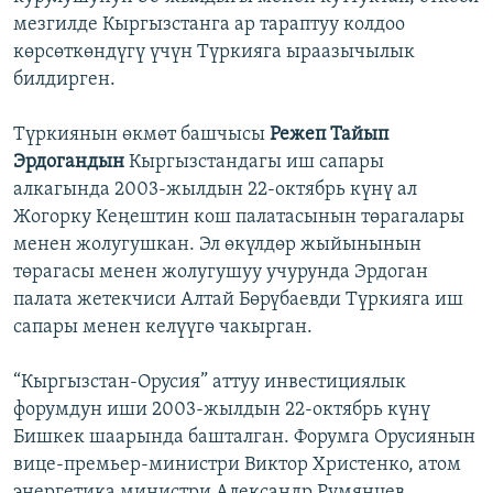
мезгилде Кыргызстанга ар тараптуу колдоо
көрсөткөндүгү үчүн Түркияга ыраазычылык
билдирген.
Түркиянын өкмөт башчысы
Режеп Тайып
Эрдогандын
Кыргызстандагы иш сапары
алкагында 2003-жылдын 22-октябрь күнү ал
Жогорку Кеңештин кош палатасынын төрагалары
менен жолугушкан. Эл өкүлдөр жыйынынын
төрагасы менен жолугушуу учурунда Эрдоган
палата жетекчиси Алтай Бөрүбаевди Түркияга иш
сапары менен келүүгө чакырган.
“Кыргызстан-Орусия” аттуу инвестициялык
форумдун иши 2003-жылдын 22-октябрь күнү
Бишкек шаарында башталган. Форумга Орусиянын
вице-премьер-министри Виктор Христенко, атом
энергетика министри Александр Румянцев,