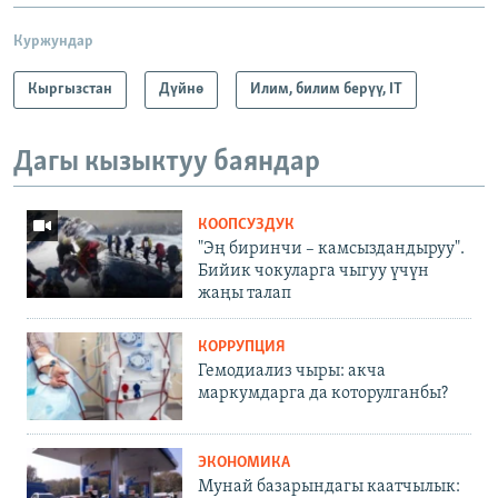
Куржундар
Кыргызстан
Дүйнө
Илим, билим берүү, IT
Дагы кызыктуу баяндар
КООПСУЗДУК
"Эң биринчи – камсыздандыруу".
Бийик чокуларга чыгуу үчүн
жаңы талап
КОРРУПЦИЯ
Гемодиализ чыры: акча
маркумдарга да которулганбы?
ЭКОНОМИКА
Мунай базарындагы каатчылык: