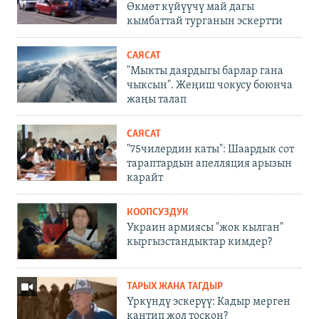
Өкмөт күйүүчү май дагы
кымбаттай турганын эскертти
САЯСАТ
"Мыкты даярдыгы барлар гана
чыксын". Жеңиш чокусу боюнча
жаңы талап
САЯСАТ
"75чилердин каты": Шаардык сот
тараптардын апелляция арызын
карайт
КООПСУЗДУК
Украин армиясы "жок кылган"
кыргызстандыктар кимдер?
ТАРЫХ ЖАНА ТАГДЫР
Үркүндү эскерүү: Кадыр мерген
кантип жол тоскон?