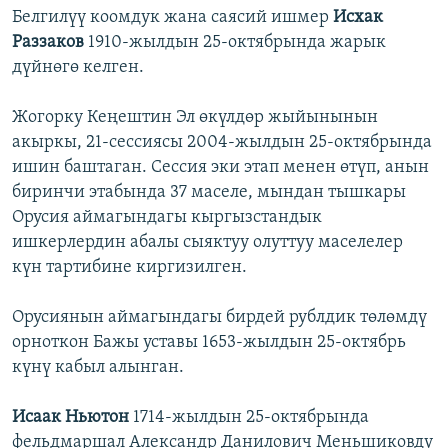
Белгилүү коомдук жана саясий ишмер
Исхак
Раззаков
1910-жылдын 25-октябрында жарык
дүйнөгө келген.
Жогорку Кеңештин Эл өкүлдөр жыйынынын
акыркы, 21-сессиясы 2004-жылдын 25-октябрында
ишин баштаган. Сессия эки этап менен өтүп, анын
биринчи этабында 37 маселе, мындан тышкары
Орусия аймагындагы кыргызстандык
ишкерлердин абалы сыяктуу олуттуу маселелер
күн тартибине киргизилген.
Орусиянын аймагындагы бирдей рублдик төлөмдү
орноткон Бажы уставы 1653-жылдын 25-октябрь
күнү кабыл алынган.
Исаак Ньютон
1714-жылдын 25-октябрында
фельдмаршал Александр Данилович Меньшиковду