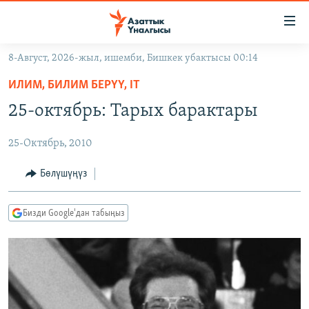
Линктер
Мазмунга
өтүңүз
8-Август, 2026-жыл, ишемби, Бишкек убактысы 00:14
Навигацияга
ЖАҢЫЛЫКТАР
өтүңүз
ИЛИМ, БИЛИМ БЕРҮҮ, IT
КЫРГЫЗСТАН
Издөөгө
25-октябрь: Тарых барактары
салыңыз
ДҮЙНӨ
КЫРГЫЗСТАН
25-Октябрь, 2010
УКРАИНА
САЯСАТ
ДҮЙНӨ
АТАЙЫН ИЛИКТӨӨ
ЭКОНОМИКА
БОРБОР АЗИЯ
Бөлүшүңүз
ТВ ПРОГРАММАЛАР
МАДАНИЯТ
Бизди Google'дан табыңыз
ПОДКАСТ
БҮГҮН АЗАТТЫКТА
ӨЗГӨЧӨ ПИКИР
ЭКСПЕРТТЕР ТАЛДАЙТ
БИЗ ЖАНА ДҮЙНӨ
Русский
ДАНИСТЕ