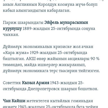
анын Англиянын Королдук коомуна мүчө болуп
кабыл алынгандыгын кабарлаган.
Париж шаарындагы
Эйфель мунарасынын
курулушу
1889-жылдын 25-октябрында соңуна
чыккан.
Дүйнөлүк экономикалык кризиске жол ачкан
«Кара жума» 1929-жылдын 25-октябрында
башталган. АКШ өнөр жайынын акциялары 90 %
төмөндөп, майда ишкерлер жакырланып,
дүйнөлүк экономикага терс таасирин тийгизген.
Советтик
Кызыл Армия
1943-жылдын 25-
октябрында Днепропетровск шаарын бошоткон.
Чан Кайши
жетектеген кытайлык гоминьдан
өкмөтү 1945-жылдын 25-октябрында буга чейин