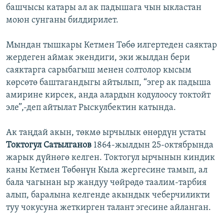
башчысы катары ал ак падышага чын ыкластан
моюн сунганы билдирилет.
Мындан тышкары Кетмен Төбө илгертеден саяктар
жердеген аймак экендиги, эки жылдан бери
саяктарга сарыбагыш менен солтолор кысым
көрсөтө баштагандыгы айтылып, “эгер ак падыша
амирине кирсек, анда алардын кодулоосу токтойт
эле”,-деп айтылат Рыскулбектин катында.
Ак таңдай акын, төкмө ырчылык өнөрдүн устаты
Токтогул Сатылганов
1864-жылдын 25-октябрында
жарык дүйнөгө келген. Токтогул ырчынын киндик
каны Кетмен Төбөнүн Кыла жергесине тамып, ал
бала чагынан ыр жандуу чөйрөдө таалим-тарбия
алып, баралына келгенде акындык чеберчиликти
туу чокусуна жеткирген талант эгесине айланган.