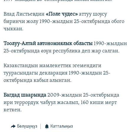
Влад Листьевдин
«Поле чудес»
аттуу шоусу
биринчи жолу 1990-жылдын 25-октябрында обого
чыккан.
Тоолуу-Алтай автономиялык областы
1990-жылдын
25-октябрында өзүн республика деп жар салган.
Казакстандын мамлекеттик эгемендиги
туурасындагы декларация 1990-жылдын 25-
октябрында кабыл алынган.
Багдад шаарында
2009-жылдын 25-октябрында
ири террордук чабуул жасалып, 160 киши мерт
кеткен.
Бөлүшүңүз
Катталыңыз