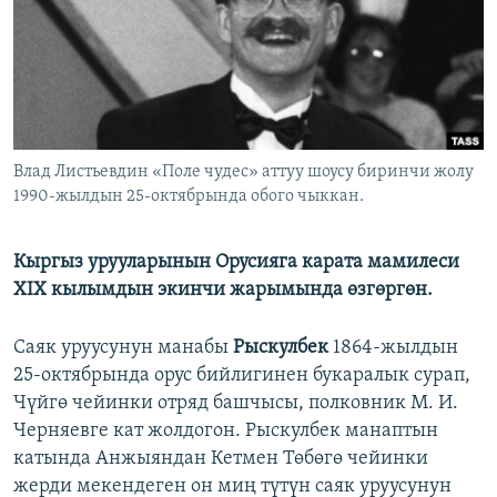
ОНЛАЙН ШЕРИНЕ
ЭЖЕ-СИҢДИЛЕР
АЗАТТЫК+
ЫҢГАЙСЫЗ СУРООЛОР
ЭЕ/АРнун бардык сайттары
Влад Листьевдин «Поле чудес» аттуу шоусу биринчи жолу
1990-жылдын 25-октябрында обого чыккан.
Кыргыз урууларынын Орусияга карата мамилеси
XIX кылымдын экинчи жарымында өзгөргөн.
Саяк уруусунун манабы
Рыскулбек
1864-жылдын
25-октябрында орус бийлигинен букаралык сурап,
Чүйгө чейинки отряд башчысы, полковник М. И.
Черняевге кат жолдогон. Рыскулбек манаптын
катында Анжыяндан Кетмен Төбөгө чейинки
жерди мекендеген он миң түтүн саяк уруусунун