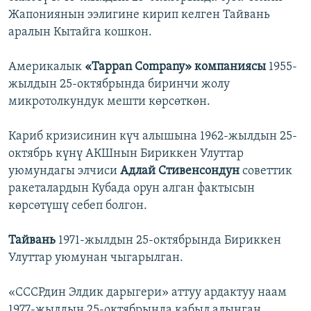
Жапониянын ээлигине кирип келген Тайвань
аралын Кытайга кошкон.
Америкалык
«Tappan Company» компаниясы
1955-
жылдын 25-октябрында биринчи жолу
микротолкундук мешти көрсөткөн.
Кариб кризисинин күч алышына 1962-жылдын 25-
октябрь күнү АКШнын Бириккен Улуттар
уюмундагы элчиси
Адлай Стивенсондун
советтик
ракеталардын Кубада орун алган фактысын
көрсөтүшү себеп болгон.
Тайвань
1971-жылдын 25-октябрында Бириккен
Улуттар уюмунан чыгарылган.
«СССРдин Элдик дарыгери» аттуу ардактуу наам
1977-жылдын 25-октябрында кабыл алынган.